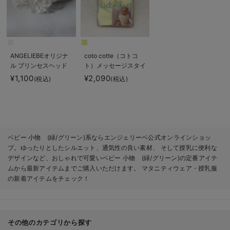
ANGELIEBEオリジナ
coto cotte（コトコ
ル プリンセスヘッド
ト）メッセージスタイ
ドレス
｜出産 祝い
¥1,100
¥2,090
(税込)
(税込)
ベビー 小物 (緑/グリーン)系ならエンジェリーベ公式オンラインショッ
プ。ゆったりとしたシルエット、通気性の良い素材、 そして授乳に便利な
デザインなど、おしゃれで可愛いベビー 小物 (緑/グリーン)の定番アイテ
ムから最新アイテムまでご購入いただけます。 マタニティウェア・授乳服
の新着アイテムをチェック！
その他のカテゴリから探す