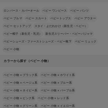
ロンパース・カバーオール
ベビー ワンピース
ベビー パンツ
ベビー ブルマ
ベビー スカート
ベビートップス
ベビー アウター
ベビー セットアップ
スタイ・よだれかけ（新生児・ベビー）
ベビー帽子（新生児・乳児）
新生児スリーパー・ベビーパジャマ
ベビーシューズ・ファーストシューズ・ベビー靴下
ベビー リュック
ベビー 小物
カラーから探す（ベビー 小物）
ベビー 小物
×
ブラック系
ベビー 小物
×
ホワイト系
ベビー 小物
×
ベージュ系
ベビー 小物
×
ブルー系
ベビー 小物
×
ネイビー系
ベビー 小物
×
パープル系
ベビー 小物
×
ピンク系
ベビー 小物
×
レッド系
ベビー 小物
×
グリーン系
ベビー 小物
×
イエロー系