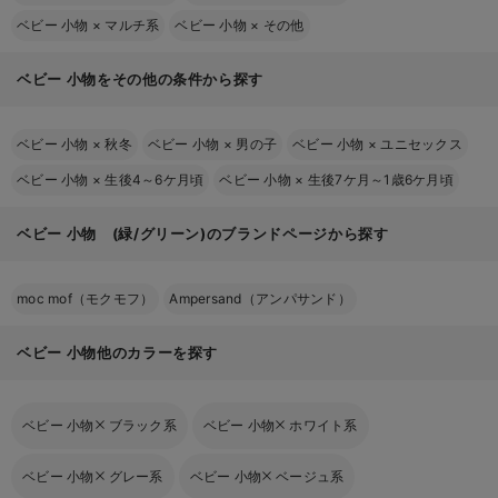
ベビー 小物
×
マルチ系
ベビー 小物
×
その他
ベビー 小物をその他の条件から探す
ベビー 小物
×
秋冬
ベビー 小物
×
男の子
ベビー 小物
×
ユニセックス
ベビー 小物
×
生後4～6ケ月頃
ベビー 小物
×
生後7ケ月～1歳6ケ月頃
ベビー 小物 (緑/グリーン)のブランドページから探す
moc mof（モクモフ）
Ampersand（アンパサンド）
ベビー 小物他のカラーを探す
ベビー 小物
ブラック系
ベビー 小物
ホワイト系
ベビー 小物
グレー系
ベビー 小物
ベージュ系