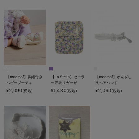
【mocmof】鼻緒付き
【La Stella】セーラ
【mocmof】かんざし
ベビーブーティ
ー汗取りガーゼ
風ヘアバンド
¥2,090
¥1,430
¥2,090
(税込)
(税込)
(税込)