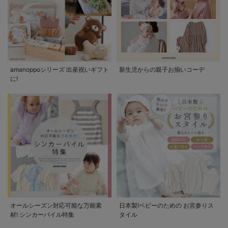
amanoppoシリーズ 出産祝いギフト
新生児からの親子お揃いコーデ
に!
オールシーズン対応可能な万能素
日本製!ベビーのための お宮参りス
材! シンカーパイル特集
タイル