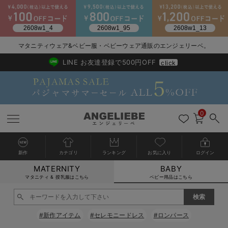
2026/NewArrival
送料495円(一部地域を除く) 7,700円以上で送料無料
マタニティウェア&ベビー服・ベビーウェア通販のエンジェリーベ。
LINE お友達登録で500円OFF
click
0
新作
カテゴリ
ランキング
お気に入り
ログイン
MATERNITY
BABY
戻る
戻る
戻る
戻る
戻る
戻る
戻る
戻る
戻る
戻る
戻る
戻る
戻る
戻る
戻る
戻る
戻る
戻る
戻る
戻る
戻る
戻る
戻る
戻る
戻る
戻る
戻る
戻る
戻る
戻る
戻る
カートに入れる
マタニティ & 授乳服はこちら
ベビー用品はこちら
新生児服全て
ベビー服全て
シーズンアイテム全て
ベビー・新生児 寝具全て
ベビー 雑貨全て
お出かけグッズ全て
ベビー｜季節の特集全て
アウトレット全て
特集全て
再入荷全て
送料無料アイテム全て
ブラキャミ おまとめ
【37周年祭セール】
気温差別オススメアイ
マタニティウェア お
こだわりの履き心地！
出産準備応援割全て
春のマタニティワンピ
Gift Selection 
冬の冷え対策インナー
入院準備の持ち物チェ
冬のあったか特集全て
閉じる
出産準備
ロンパース・カバーオール
甚平・浴衣
ベビーベッド・布団 （ベビー・新生児）
ベビーカー
猛暑からベビーを守るひんやりグッズ
【アウトレット】ワンピース
抗菌防臭加工
再入荷｜インナー
ベビーチェア（ハイローチェア）・ベビーラック
ワンピース
【37周年祭セール】2
【15℃】3月下旬～
動きやすく着回しでき
強撚スムース(コスパ
【おまとめ割】パジャ
カジュアル
ジャケット派
マタニティパジャマ
【オフィスカジュアル
レギンスタイプ
【フォーマル】ワンピ
【ベビー】長袖
ハンカチ
快適ウェア10%OFF
セットアップ・ レイ
〜3,000円（税込）
薄くてあったか
入院してすぐ使うグッ
【冬のあったか特集】
#新作アイテム
#セレモニードレス
#ロンパース