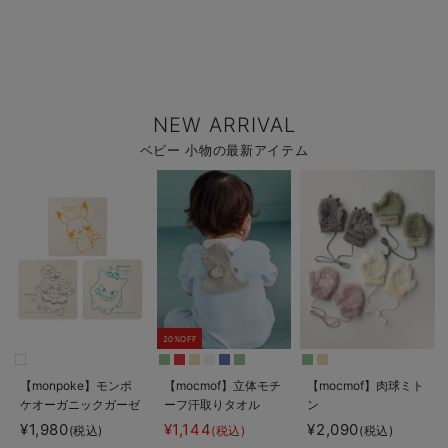
NEW ARRIVAL
ベビー 小物の最新アイテム
20%OFF
【monpoke】モンポ
【mocmof】立体モチ
【mocmof】肉球ミト
ケオーガニックガーゼ
ーフ汗取りタオル
ン
ハンカチ3枚組
¥1,980
¥1,144
¥2,090
(税込)
(税込)
(税込)