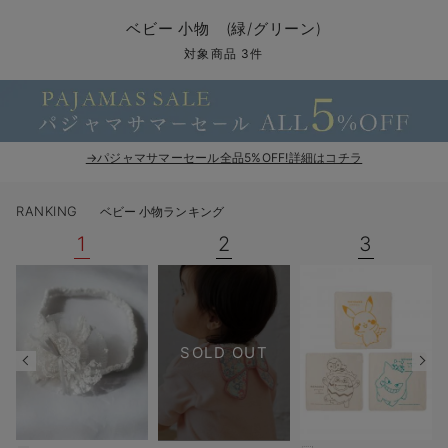
コンビ肌着・新生児/ベビー肌着
ベビー ワンピース
ベビー袴
ベビー ブランケット・タオルケット
子育て便利家電
抱っこ紐
夏のお役立ちベビーウェア
【アウトレット】トップス・授乳トップス
透け防止
再入荷｜アウター
トップス
【37周年祭セール】4
【〜10℃】3月中旬
涼しくて可愛い「ワン
デニム
きれいめトップス派
マタニティインナー
【オフィスカジュアル
パンツタイプ
【フォーマル】ボトム
【ベビー】半袖
2WAYオール
Aライン ・フレアワ
〜5,000円（税込）
綿混素材
赤ちゃんへ使うもの
【冬のあったか特集】
ベビー 小物 (緑/グリーン)
ツーウェイオール・2WAYオール（新生児）
ベビー パンツ
おくるみ（新生児）
プレイマット・ベビー マット
ベビーケープ
シンカーパイル特集
【アウトレット】ボトムス
見えてもカワイイ
パンツ
レギンス
きれいめスカート派
ベビー
【フォーマル】トップ
【ベビー】グッズ
コンビ肌着
Iライン ・タイトシ
〜10,000円（税込）
腹巻・ひざ上パンツ
産後に使うグッズ
【冬のあったか特集】
対象商品 3件
ベビー ブルマ
ベビー 雑貨 小物
ベビーの動物なりきり特集
【アウトレット】パジャマ
コットン素材
スカート
オフィス
きれいめ美脚パンツ派
短肌着
快適ウェア10%OFF
ジャンパースカート/
10,001円（税込）〜
保温&リカバリー
【冬のあったか特集】
ベビー スカート
ベビー安全グッズ
ベビー 夏のお役立ちグッズ特集
【アウトレット】インナー
冷房対策
パジャマ
ツィード派
セット
ワーク・オフィス
女の子におススメのギ
レギンス・タイツ
→パジャマサマーセール全品5%OFF!詳細はコチラ
ベビートップス
ベビーおもちゃ
【素材別】ベビーロンパース特集
【アウトレット】ベビー
接触冷感素材
インナー
MAX55%OFF ブラッ
王道シンプル派
カジュアル
男の子におススメのギ
カップ付きインナー
RANKING
ベビー 小物ランキング
ベビー アウター
メモリアルグッズ
袴ロンパース特集
Tシャツブラ
雑貨
セットアップ派
フォーマル / オケー
定番ギフト
あったか度◎
1
2
3
ベビー セットアップ
授乳・調乳・お食事
ブラトップ
ベビー
あったかアイテム｜ベ
もらって嬉しいギフト
裏起毛素材
スタイ・よだれかけ（新生児・ベビー）
哺乳瓶
親子セット
かわいくておもしろい
ベビー帽子（新生児・乳児）
赤ちゃん 洗剤・洗濯用品・お掃除
快適機能ウェア特集 トップス
何枚あっても嬉しいア
SOLD OUT
新生児スリーパー・ベビーパジャマ
赤ちゃん お風呂・ベビースキンケア
快適機能ウェア特集 ボトムス
長く使えるアイテム
おむつ関連グッズ
快適機能ウェア特集 パジャマ
ベビーシューズ・ファーストシューズ・ベビー靴下
お部屋映えアイテム