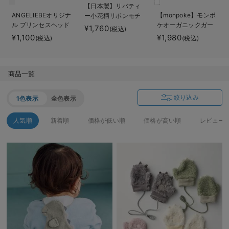
【日本製】リバティ
ベビー リュック
erbaviva（エルバビーバ）
ANGELIEBEオリジナ
【monpoke】モンポ
ー小花柄リボンモチ
ル プリンセスヘッド
ケオーガニックガー
ーフ汗取りタオル
¥1,760
ベビー 小物
安心の日本製。先輩ママが買ってよかった！本当に必要な出産準備品
(税込)
ドレス
ゼハンカチ3枚組
¥1,100
¥1,980
(税込)
(税込)
ハレの日に着るANGELIEBEのセレモニー
買って正解！高評価レビューアイテム
商品一覧
冬に可愛いニットがお得！
絞り込み
1色表示
全色表示
親子コーデ｜ママとベビーにおすすめ！
人気順
新着順
価格が低い順
価格が高い順
レビュー
便利な育児家電
Gift Selection 出産祝い
ロンパースはいつからいつまで使う？選ぶポイントも解説！
保育園・入園準備特集
ファルスカ