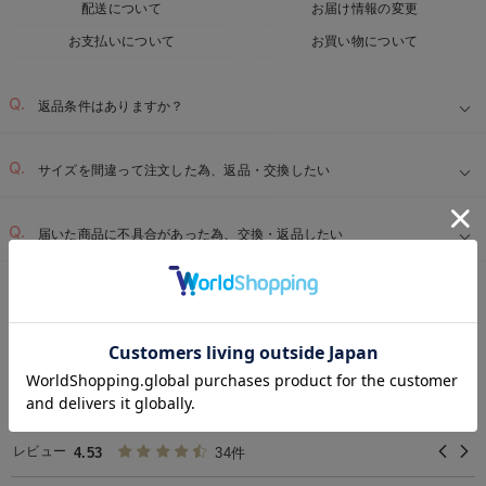
配送について
お届け情報の変更
お支払いについて
お買い物について
返品条件はありますか？
サイズを間違って注文した為、返品・交換したい
届いた商品に不具合があった為、交換・返品したい
ベビー用品TOP
ベビー全商品
ベビー服
ベビー 小物
＞
＞
＞
お気に入り商品を確認する
REVIEW
ベビー 小物 (緑/グリーン)
の高評価レビュー
レビュー
4.53
34件