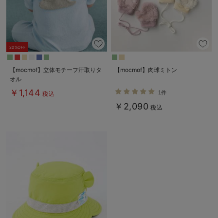
デロンギ
入院準備の持ち物チェック
20%OFF
【mocmof】立体モチーフ汗取りタ
【mocmof】肉球ミトン
オル
￥1,144
1件
税込
￥2,090
税込