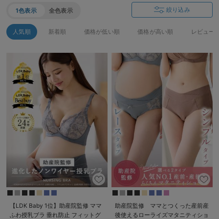
絞り込み
1色表示
全色表示
人気順
新着順
価格が低い順
価格が高い順
レビュー
【LDK Baby 1位】助産院監修 ママ
助産院監修 ママとつくった産前産
ふわ授乳ブラ 垂れ防止 フィットグ
後使えるローライズマタニティショ