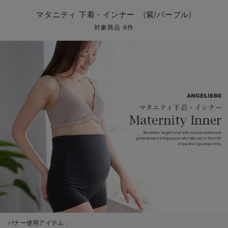
マタニティ パンツ
マタニティ ショーツ
授乳トップス
マタニティ オフィス 通勤服
授乳 ケープ
マタニティレギンス
【アウトレット】トップス・授乳トップス
透け防止
再入荷｜アウター
トップス
【37周年祭セール】4
【〜10℃】3月中旬
涼しくて可愛い「ワン
デニム
きれいめトップス派
マタニティインナー
【オフィスカジュアル
パンツタイプ
【フォーマル】ボトム
【ベビー】半袖
2WAYオール
Aライン ・フレアワ
〜5,000円（税込）
綿混素材
赤ちゃんへ使うもの
【冬のあったか特集】
マタニティ 下着・インナー (紫/パープル)
マタニティ スカート
妊婦帯・腹帯・産前ガードル
マタニティ ドレス（結婚式・お呼ばれ）
【アウトレット】ボトムス
見えてもカワイイ
パンツ
レギンス
きれいめスカート派
ベビー
【フォーマル】トップ
【ベビー】グッズ
コンビ肌着
Iライン ・タイトシ
〜10,000円（税込）
腹巻・ひざ上パンツ
産後に使うグッズ
【冬のあったか特集】
対象商品 6件
マタニティ トップス
マタニティ 授乳 キャミソール
マタニティ フォーマル パンツ・ボトムス
【アウトレット】パジャマ
コットン素材
スカート
オフィス
きれいめ美脚パンツ派
短肌着
快適ウェア10%OFF
ジャンパースカート/
10,001円（税込）〜
保温&リカバリー
【冬のあったか特集】
マタニティ アウター（コート）・ママコート
産褥ショーツ
【アウトレット】インナー
冷房対策
パジャマ
ツィード派
セット
ワーク・オフィス
女の子におススメのギ
レギンス・タイツ
骨盤・マタニティベルト （妊娠中・産後）
【アウトレット】ベビー
接触冷感素材
インナー
MAX55%OFF ブラッ
王道シンプル派
カジュアル
男の子におススメのギ
カップ付きインナー
産後 ガードル インナー
Tシャツブラ
雑貨
セットアップ派
フォーマル / オケー
定番ギフト
あったか度◎
マタニティ 腹巻き
ブラトップ
ベビー
あったかアイテム｜ベ
もらって嬉しいギフト
裏起毛素材
親子セット
かわいくておもしろい
快適機能ウェア特集 トップス
何枚あっても嬉しいア
快適機能ウェア特集 ボトムス
長く使えるアイテム
快適機能ウェア特集 パジャマ
お部屋映えアイテム
バナー使用アイテム：