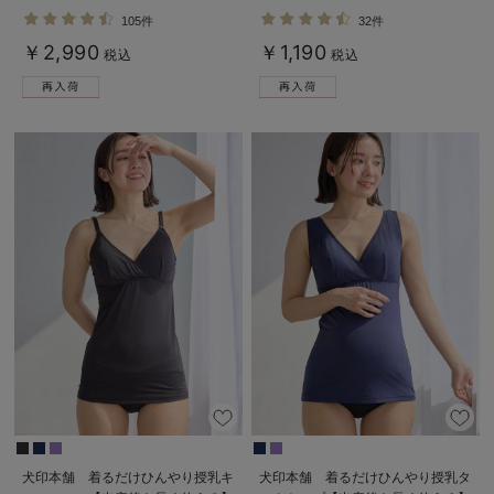
ミ ノンワイヤー ｜ マタニティ・授
ーツ
105件
32件
乳ブラ
￥2,990
￥1,190
税込
税込
犬印本舗 着るだけひんやり授乳キ
犬印本舗 着るだけひんやり授乳タ