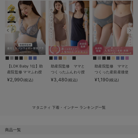
デロンギ
入院準備の持ち物チェック
【LDK Baby 1位】助
助産院監修 ママと
助産院監修 ママと
産院監修 ママふわ授
つくったふんわり授
つくった産前産後使
乳ブラ 垂れ防止 フィ
乳ブラキャミ 【垂れ
えるローライズマタ
¥2,990
¥3,480
¥1,190
(税込)
(税込)
(税込)
ットグミ ノンワイヤ
防止】フィットグミ
ニティショーツ
ー ｜ マタニティ・授
入り【出産後も長く
乳ブラ
使える】
マタニティ 下着・インナー ランキング一覧
商品一覧