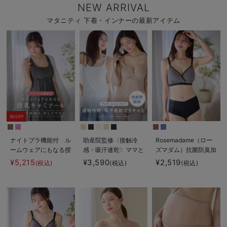
NEW ARRIVAL
マタニティ 下着・インナーの最新アイテム
5%OFF
ナイトブラ機能付 ル
助産院監修〈接触冷
Rosemadame（ロー
ームウェアにもなる授
感・吸汗速乾〉ママと
ズマダム）抗菌防臭加
乳キャミソール
つくったふんわり授乳
工バイカラー授乳ブラ
¥5,215
¥3,590
¥2,519
(税込)
(税込)
(税込)
ブラキャミ アンダー
らくらくタイプ