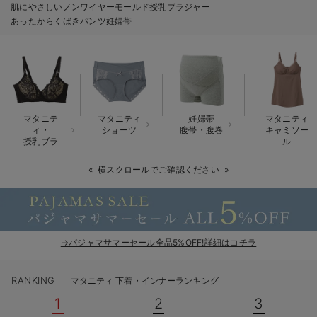
肌にやさしいノンワイヤーモールド授乳ブラジャー
erbaviva（エルバビーバ）
あったからくばきパンツ妊婦帯
安心の日本製。先輩ママが買ってよかった！本当に必要な出産準備品
ハレの日に着るANGELIEBEのセレモニー
買って正解！高評価レビューアイテム
マタニテ
マタニティ
妊婦帯
マタニティ
冬に可愛いニットがお得！
ィ・
ショーツ
腹帯・腹巻
キャミソー
授乳ブラ
ル
親子コーデ｜ママとベビーにおすすめ！
横スクロールでご確認ください
便利な育児家電
Gift Selection 出産祝い
→パジャマサマーセール全品5%OFF!詳細はコチラ
ロンパースはいつからいつまで使う？選ぶポイントも解説！
保育園・入園準備特集
RANKING
マタニティ 下着・インナーランキング
1
2
3
ファルスカ