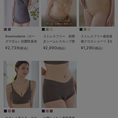
Rosemadame（ロー
ストレスフリー 前開
ストレスフリー産前産
ズマダム）抗菌防臭加
きシームレスカップ授
後クロスショーツ【出
工バイカラー授乳キャ
乳ブラ 脇高 垂れ防
産後も長く使える】
¥2,739
¥2,990
¥1,290
(税込)
(税込)
(税込)
ミソール
止 ｜ マタニティ・授
乳ブラ脇高
やさしく支える マタ
お腹らくちん産前産後