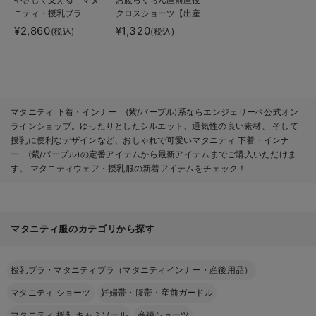
ニティ・授乳ブラ
クロスショーツ【出産
後も長く使える】
¥2,860
¥1,320
(税込)
(税込)
マタニティ 下着・インナー (紫/パープル)系ならエンジェリーベ公式オン
ラインショップ。ゆったりとしたシルエット、通気性の良い素材、 そして
授乳に便利なデザインなど、おしゃれで可愛いマタニティ 下着・インナ
ー (紫/パープル)の定番アイテムから最新アイテムまでご購入いただけま
す。 マタニティウェア・授乳服の新着アイテムをチェック！
マタニティ服のカテゴリから探す
授乳ブラ・マタニティブラ（マタニティインナー・産後用品）
マタニティ ショーツ
妊婦帯・腹帯・産前ガードル
マタニティ 授乳 キャミソール
産褥ショーツ