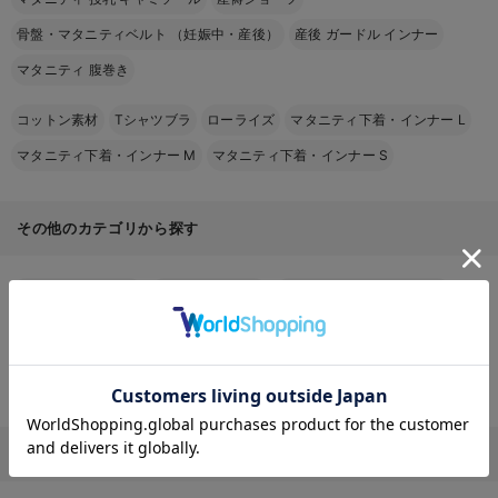
骨盤・マタニティベルト （妊娠中・産後）
産後 ガードル インナー
マタニティ 腹巻き
コットン素材
Tシャツブラ
ローライズ
マタニティ下着・インナー L
マタニティ下着・インナー M
マタニティ下着・インナー S
その他のカテゴリから探す
マタニティ｜新商品
マタニティウェア
マタニティ 下着・インナー
授乳服
マタニティ パジャマ・ルームウェア
マタニティ フォーマル
授乳用品
マザーズバッグ・ママバッグ
マタニティレッグウェア
お気に入り商品を確認する
母子手帳ケース
フェムテック
マタニティ ボディケア
その他
カラーから探す（マタニティ 下着・インナー）