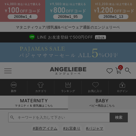
2026/NewArrival
送料495円(一部地域を除く) 7,700円以上で送料無料
マタニティウェア/授乳服&ベビーウェア通販のエンジェリーベ
LINE お友達登録で500円OFF
click
0
新作
カテゴリ
ランキング
お気に入り
ログイン
MATERNITY
BABY
戻る
戻る
戻る
戻る
戻る
戻る
戻る
戻る
戻る
戻る
戻る
戻る
戻る
戻る
戻る
戻る
戻る
戻る
戻る
戻る
戻る
戻る
戻る
戻る
戻る
戻る
戻る
戻る
戻る
戻る
戻る
カートに入れる
マタニティ & 授乳服はこちら
ベビー用品はこちら
マタニティウェア全て
マタニティ 下着・インナー全て
授乳服全て
マタニティ フォーマル全て
授乳用品全て
マタニティレッグウェア全て
マタニティ ボディケア全て
アウトレット全て
特集全て
再入荷全て
送料無料アイテム全て
ブラキャミ おまとめ
【37周年祭セール】
気温差別オススメアイ
マタニティウェア お
こだわりの履き心地！
出産準備応援割全て
春のマタニティワンピ
Gift Selection 
冬の冷え対策インナー
入院準備の持ち物チェ
冬のあったか特集全て
閉じる
マタニティ ワンピース
授乳ワンピース
マタニティ スーツ
妊婦用 抱き枕・授乳クッション
マタニティストッキング・タイツ
妊娠線クリーム
【アウトレット】ワンピース
抗菌防臭加工
再入荷｜インナー
授乳ブラ・マタニティブラ（マタニティインナー・産後用品）
ワンピース
【37周年祭セール】2
【15℃】3月下旬～
動きやすく着回しでき
強撚スムース(コスパ
【おまとめ割】パジャ
カジュアル
ジャケット派
マタニティパジャマ
【オフィスカジュアル
レギンスタイプ
【フォーマル】ワンピ
【ベビー】長袖
ハンカチ
快適ウェア10%OFF
セットアップ・ レイ
〜3,000円（税込）
薄くてあったか
入院してすぐ使うグッ
【冬のあったか特集】
#新作アイテム
#お宮参り
#パジャマ