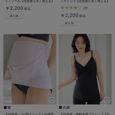
ャミソール【出産後も長く使える】
ンクトップ【出産後も長く使える】
接触冷感
接触冷感
￥2,200
2件
税込
￥2,200
税込
犬印本舗 これ1枚でらくちん妊婦帯
犬印本舗 接触冷感ブラトップ【出