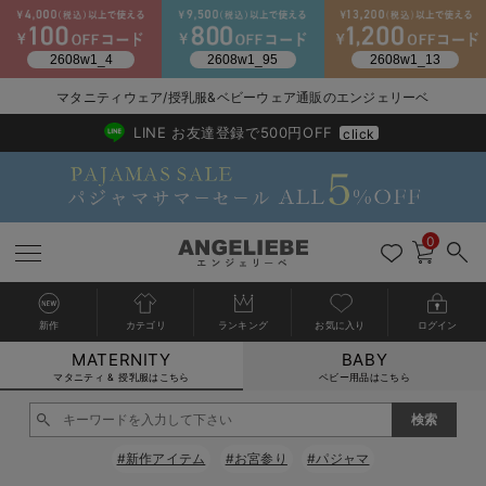
2026/NewArrival
送料495円(一部地域を除く) 7,700円以上で送料無料
マタニティウェア/授乳服&ベビーウェア通販のエンジェリーベ
LINE お友達登録で500円OFF
click
0
新作
カテゴリ
ランキング
お気に入り
ログイン
MATERNITY
BABY
戻る
戻る
戻る
戻る
戻る
戻る
戻る
戻る
戻る
戻る
戻る
戻る
戻る
戻る
戻る
戻る
戻る
戻る
戻る
戻る
戻る
戻る
戻る
戻る
戻る
戻る
戻る
戻る
戻る
戻る
戻る
カートに入れる
マタニティ & 授乳服はこちら
ベビー用品はこちら
マタニティウェア全て
マタニティ 下着・インナー全て
授乳服全て
マタニティ フォーマル全て
授乳用品全て
マタニティレッグウェア全て
マタニティ ボディケア全て
アウトレット全て
特集全て
再入荷全て
送料無料アイテム全て
ブラキャミ おまとめ
【37周年祭セール】
気温差別オススメアイ
マタニティウェア お
こだわりの履き心地！
出産準備応援割全て
春のマタニティワンピ
Gift Selection 
冬の冷え対策インナー
入院準備の持ち物チェ
冬のあったか特集全て
閉じる
マタニティ ワンピース
授乳ワンピース
マタニティ スーツ
妊婦用 抱き枕・授乳クッション
マタニティストッキング・タイツ
妊娠線クリーム
【アウトレット】ワンピース
抗菌防臭加工
再入荷｜インナー
授乳ブラ・マタニティブラ（マタニティインナー・産後用品）
ワンピース
【37周年祭セール】2
【15℃】3月下旬～
動きやすく着回しでき
強撚スムース(コスパ
【おまとめ割】パジャ
カジュアル
ジャケット派
マタニティパジャマ
【オフィスカジュアル
レギンスタイプ
【フォーマル】ワンピ
【ベビー】長袖
ハンカチ
快適ウェア10%OFF
セットアップ・ レイ
〜3,000円（税込）
薄くてあったか
入院してすぐ使うグッ
【冬のあったか特集】
#新作アイテム
#お宮参り
#パジャマ