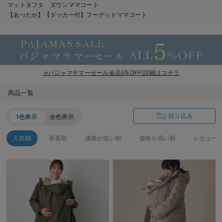
マットタフタ ダウンママコート
erbaviva（エルバビーバ）
【あったか】【ダッカー付】フーデットママコート
安心の日本製。先輩ママが買ってよかった！本当に必要な出産準備品
ハレの日に着るANGELIEBEのセレモニー
買って正解！高評価レビューアイテム
→パジャマサマーセール全品5%OFF!詳細はコチラ
冬に可愛いニットがお得！
商品一覧
親子コーデ｜ママとベビーにおすすめ！
絞り込み
1色表示
全色表示
便利な育児家電
人気順
新着順
価格が低い順
価格が高い順
レビュー
Gift Selection 出産祝い
ロンパースはいつからいつまで使う？選ぶポイントも解説！
保育園・入園準備特集
ファルスカ