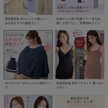
退院着特集 赤ちゃんとの新しい一
妊婦さんの為の喪服マナー 急な訃
歩を彩るママの服装ガイド
報にも慌てない。実用Q&Aガイド
ポコポコガーゼのふんわり授乳ケー
助産院監修 授乳ブラキャミ 選べる2
プ
デザイン