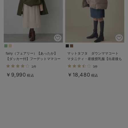
デロンギ
入院準備の持ち物チェック
fairy（フェアリー）【あったか】
マットタフタ ダウンママコート
【ダッカー付】フーデットママコー
マタニティ・産後授乳服【出産後も
ト マタニティ・産後服【出産後も
長く使える】Rosemadame（ロー
1件
3件
長く使える】
ズマダム）
￥9,990
￥18,480
税込
税込