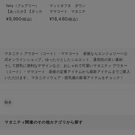
fairy（フェアリー）
マットタフタ ダウン
【あったか】【ダッカ
ママコート マタニテ
ー付】フーデットママ
ィ・産後授乳服【出産
¥9,990
¥18,480
(税込)
(税込)
コート マタニティ・
後も長く使える】
産後服【出産後も長く
Rosemadame（ロー
使える】
ズマダム）
マタニティ アウター（コート）・ママコート 産後ならエンジェリーベ公
式オンラインショップ。ゆったりとしたシルエット、通気性の良い素材、
そして授乳に便利なデザインなど、おしゃれで可愛いマタニティ アウター
（コート）・ママコート 産後の定番アイテムから最新アイテムまでご購入
いただけます。 マタニティウェア・授乳服の新着アイテムをチェック！
秋冬
マタニティ関連のその他カテゴリから探す