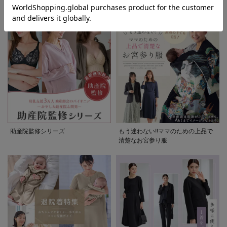
ぷくダブルガーゼパジャマシリーズ
セレモニー6シーン
助産院監修シリーズ
もう迷わない!!ママのための上品で
清楚なお宮参り服