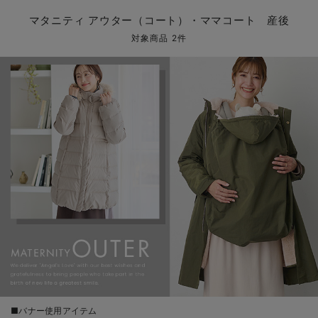
マタニティ パンツ
マタニティ ショーツ
授乳トップス
マタニティ オフィス 通勤服
授乳 ケープ
マタニティレギンス
【アウトレット】トップス・授乳トップス
透け防止
再入荷｜アウター
トップス
【37周年祭セール】4
【〜10℃】3月中旬
涼しくて可愛い「ワン
デニム
きれいめトップス派
マタニティインナー
【オフィスカジュアル
パンツタイプ
【フォーマル】ボトム
【ベビー】半袖
2WAYオール
Aライン ・フレアワ
〜5,000円（税込）
綿混素材
赤ちゃんへ使うもの
【冬のあったか特集】
マタニティ アウター（コート）・ママコート 産後
マタニティ スカート
妊婦帯・腹帯・産前ガードル
マタニティ ドレス（結婚式・お呼ばれ）
【アウトレット】ボトムス
見えてもカワイイ
パンツ
レギンス
きれいめスカート派
ベビー
【フォーマル】トップ
【ベビー】グッズ
コンビ肌着
Iライン ・タイトシ
〜10,000円（税込）
腹巻・ひざ上パンツ
産後に使うグッズ
【冬のあったか特集】
対象商品 2件
マタニティ トップス
マタニティ 授乳 キャミソール
マタニティ フォーマル パンツ・ボトムス
【アウトレット】パジャマ
コットン素材
スカート
オフィス
きれいめ美脚パンツ派
短肌着
快適ウェア10%OFF
ジャンパースカート/
10,001円（税込）〜
保温&リカバリー
【冬のあったか特集】
マタニティ アウター（コート）・ママコート
産褥ショーツ
【アウトレット】インナー
冷房対策
パジャマ
ツィード派
セット
ワーク・オフィス
女の子におススメのギ
レギンス・タイツ
骨盤・マタニティベルト （妊娠中・産後）
【アウトレット】ベビー
接触冷感素材
インナー
MAX55%OFF ブラッ
王道シンプル派
カジュアル
男の子におススメのギ
カップ付きインナー
産後 ガードル インナー
Tシャツブラ
雑貨
セットアップ派
フォーマル / オケー
定番ギフト
あったか度◎
マタニティ 腹巻き
ブラトップ
ベビー
あったかアイテム｜ベ
もらって嬉しいギフト
裏起毛素材
親子セット
かわいくておもしろい
快適機能ウェア特集 トップス
何枚あっても嬉しいア
快適機能ウェア特集 ボトムス
長く使えるアイテム
快適機能ウェア特集 パジャマ
お部屋映えアイテム
■バナー使用アイテム