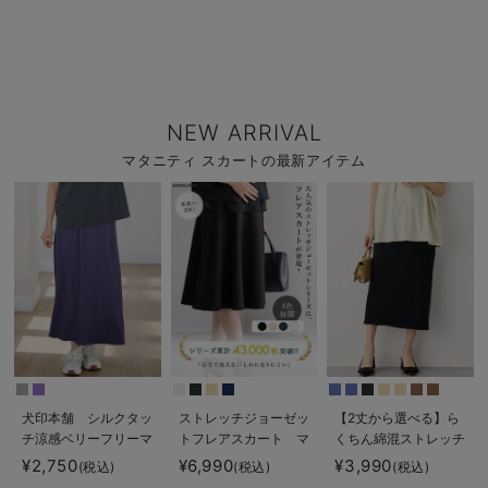
NEW ARRIVAL
マタニティ スカートの最新アイテム
犬印本舗 シルクタッ
ストレッチジョーゼッ
【2丈から選べる】ら
チ涼感ベリーフリーマ
トフレアスカート マ
くちん綿混ストレッチ
キシスカート マタニ
タニティ・産後【出産
リブナロースカート
¥2,750
¥6,990
¥3,990
(税込)
(税込)
(税込)
ティ・産後【出産後も
後も長く使える】
マタニティ・産後【出