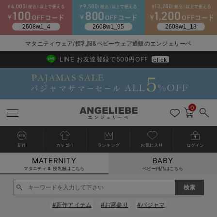
2026/NewArrival
送料495円(一部地域を除く) 7,700円以上で送料無料
マタニティウェア/授乳服&ベビーウェア通販のエンジェリーベ
LINE お友達登録で500円OFF
click
0
新作
カテゴリ
ランキング
お気に入り
ログイン
MATERNITY
BABY
戻る
戻る
戻る
戻る
戻る
戻る
戻る
戻る
戻る
戻る
戻る
戻る
戻る
戻る
戻る
戻る
戻る
戻る
戻る
戻る
戻る
戻る
戻る
戻る
戻る
戻る
戻る
戻る
戻る
戻る
戻る
カートに入れる
マタニティ & 授乳服はこちら
ベビー用品はこちら
マタニティウェア全て
マタニティ 下着・インナー全て
授乳服全て
マタニティ フォーマル全て
授乳用品全て
マタニティレッグウェア全て
マタニティ ボディケア全て
アウトレット全て
特集全て
再入荷全て
送料無料アイテム全て
ブラキャミ おまとめ
【37周年祭セール】
気温差別オススメアイ
マタニティウェア お
こだわりの履き心地！
出産準備応援割全て
春のマタニティワンピ
Gift Selection 
冬の冷え対策インナー
入院準備の持ち物チェ
冬のあったか特集全て
閉じる
マタニティ ワンピース
授乳ワンピース
マタニティ スーツ
妊婦用 抱き枕・授乳クッション
マタニティストッキング・タイツ
妊娠線クリーム
【アウトレット】ワンピース
抗菌防臭加工
再入荷｜インナー
授乳ブラ・マタニティブラ（マタニティインナー・産後用品）
ワンピース
【37周年祭セール】2
【15℃】3月下旬～
動きやすく着回しでき
強撚スムース(コスパ
【おまとめ割】パジャ
カジュアル
ジャケット派
マタニティパジャマ
【オフィスカジュアル
レギンスタイプ
【フォーマル】ワンピ
【ベビー】長袖
ハンカチ
快適ウェア10%OFF
セットアップ・ レイ
〜3,000円（税込）
薄くてあったか
入院してすぐ使うグッ
【冬のあったか特集】
#新作アイテム
#お宮参り
#パジャマ