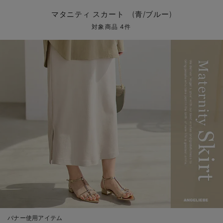
マタニティ パンツ
マタニティ ショーツ
授乳トップス
マタニティ オフィス 通勤服
授乳 ケープ
マタニティレギンス
【アウトレット】トップス・授乳トップス
透け防止
再入荷｜アウター
トップス
【37周年祭セール】4
【〜10℃】3月中旬
涼しくて可愛い「ワン
デニム
きれいめトップス派
マタニティインナー
【オフィスカジュアル
パンツタイプ
【フォーマル】ボトム
【ベビー】半袖
2WAYオール
Aライン ・フレアワ
〜5,000円（税込）
綿混素材
赤ちゃんへ使うもの
【冬のあったか特集】
マタニティ スカート (青/ブルー)
マタニティ スカート
妊婦帯・腹帯・産前ガードル
マタニティ ドレス（結婚式・お呼ばれ）
【アウトレット】ボトムス
見えてもカワイイ
パンツ
レギンス
きれいめスカート派
ベビー
【フォーマル】トップ
【ベビー】グッズ
コンビ肌着
Iライン ・タイトシ
〜10,000円（税込）
腹巻・ひざ上パンツ
産後に使うグッズ
【冬のあったか特集】
対象商品 4件
マタニティ トップス
マタニティ 授乳 キャミソール
マタニティ フォーマル パンツ・ボトムス
【アウトレット】パジャマ
コットン素材
スカート
オフィス
きれいめ美脚パンツ派
短肌着
快適ウェア10%OFF
ジャンパースカート/
10,001円（税込）〜
保温&リカバリー
【冬のあったか特集】
マタニティ アウター（コート）・ママコート
産褥ショーツ
【アウトレット】インナー
冷房対策
パジャマ
ツィード派
セット
ワーク・オフィス
女の子におススメのギ
レギンス・タイツ
骨盤・マタニティベルト （妊娠中・産後）
【アウトレット】ベビー
接触冷感素材
インナー
MAX55%OFF ブラッ
王道シンプル派
カジュアル
男の子におススメのギ
カップ付きインナー
産後 ガードル インナー
Tシャツブラ
雑貨
セットアップ派
フォーマル / オケー
定番ギフト
あったか度◎
マタニティ 腹巻き
ブラトップ
ベビー
あったかアイテム｜ベ
もらって嬉しいギフト
裏起毛素材
親子セット
かわいくておもしろい
快適機能ウェア特集 トップス
何枚あっても嬉しいア
快適機能ウェア特集 ボトムス
長く使えるアイテム
快適機能ウェア特集 パジャマ
お部屋映えアイテム
バナー使用アイテム