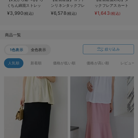
くちん綿混ストレッ
ンリネンタックフレ
ックフレアスカート
デロンギ
チリブナロースカー
アスカート【出産後
【出産後も長く使え
¥3,990
¥6,578
¥1,643
(税込)
(税込)
(税込)
ト マタニティ・産
も長く使える】
る】
入院準備の持ち物チェック
後【出産後も長く使
える】
商品一覧
絞り込み
1色表示
全色表示
人気順
新着順
価格が低い順
価格が高い順
レビュー