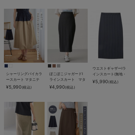
長く使える】
産後も長く使える】
ウエストギャザーIラ
シャーリングバイカラ
ぽこぽこジャガードI
インスカート(無地・
ースカート マタニテ
ラインスカート マタ
ストライプ) マタニ
¥5,990
(税込)
ィ・産後【出産後も長
ニティ・産後【産後も
ティ・産後【産後も長
¥5,990
¥4,990
(税込)
(税込)
く使える】
長く着られる】
く着られる】