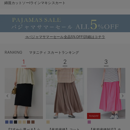
綿混カットソーIラインマキシスカート
erbaviva（エルバビーバ）
安心の日本製。先輩ママが買ってよかった！本当に必要な出産準備品
ハレの日に着るANGELIEBEのセレモニー
→パジャマサマーセール全品5%OFF!詳細はコチラ
買って正解！高評価レビューアイテム
冬に可愛いニットがお得！
RANKING
マタニティ スカートランキング
1
2
3
親子コーデ｜ママとベビーにおすすめ！
便利な育児家電
Gift Selection 出産祝い
ロンパースはいつからいつまで使う？選ぶポイントも解説！
保育園・入園準備特集
70%OFF
ファルスカ
【2丈から選べる】ら
【産前産後】コット
【産前産後対応】タ