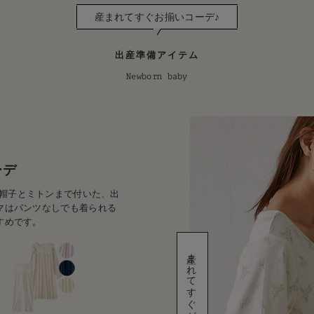
産まれてすぐお揃いコーデ♪
出産準備アイテム
Newborn baby
ーデ
、帽子とミトンまで付いた、出
マはパンツなしでも着られる
すめです。
産まれてすぐが嬉しいね