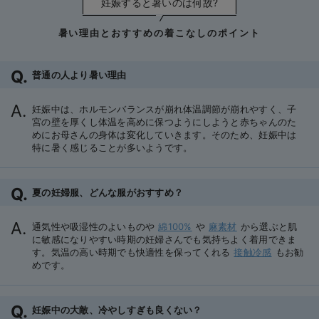
妊娠すると暑いのは何故?
暑い理由とおすすめの着こなしのポイント
普通の人より暑い理由
妊娠中は、ホルモンバランスが崩れ体温調節が崩れやすく、子
宮の壁を厚くし体温を高めに保つようにしようと赤ちゃんのた
めにお母さんの身体は変化していきます。そのため、妊娠中は
特に暑く感じることが多いようです。
夏の妊婦服、どんな服がおすすめ？
通気性や吸湿性のよいものや
綿100%
や
麻素材
から選ぶと肌
に敏感になりやすい時期の妊婦さんでも気持ちよく着用できま
す。気温の高い時期でも快適性を保ってくれる
接触冷感
もお勧
めです。
妊娠中の大敵、冷やしすぎも良くない？