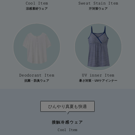
Cool Item
Sweat Stain Item
erbaviva（エルバビーバ）
涼感素材ウェア
汗対策ウェア
安心の日本製。先輩ママが買ってよかった！本当に必要な出産準備品
ハレの日に着るANGELIEBEのセレモニー
買って正解！高評価レビューアイテム
冬に可愛いニットがお得！
親子コーデ｜ママとベビーにおすすめ！
Deodorant Item
UV inner Item
便利な育児家電
抗菌・防臭ウェア
暑さ対策・UVケアインナー
Gift Selection 出産祝い
ロンパースはいつからいつまで使う？選ぶポイントも解説！
ひんやり真夏も快適
保育園・入園準備特集
接触冷感ウェア
ファルスカ
Cool Item