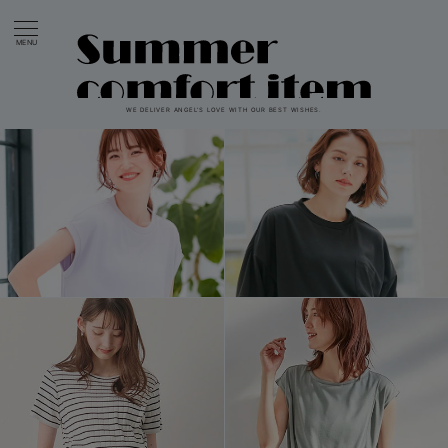
MENU
WE DELIVER ANGEL’S LOVE WITH OUR BEST WISHES.
戻る
戻る
戻る
戻る
戻る
戻る
戻る
戻る
戻る
戻る
戻る
戻る
戻る
戻る
戻る
戻る
戻る
戻る
戻る
戻る
戻る
戻る
戻る
戻る
戻る
戻る
戻る
戻る
戻る
戻る
戻る
マタニティウェア全て
マタニティ 下着・インナー全て
授乳服全て
マタニティ フォーマル全て
授乳用品全て
マタニティレッグウェア全て
マタニティ ボディケア全て
アウトレット全て
特集全て
再入荷全て
送料無料アイテム全て
ブラキャミ おまとめ
【37周年祭セール】
気温差別オススメアイ
マタニティウェア お
こだわりの履き心地！
出産準備応援割全て
春のマタニティワンピ
Gift Selection 
冬の冷え対策インナー
入院準備の持ち物チェ
冬のあったか特集全て
マタニティ ワンピース
授乳ワンピース
マタニティ スーツ
妊婦用 抱き枕・授乳クッション
マタニティストッキング・タイツ
妊娠線クリーム
【アウトレット】ワンピース
抗菌防臭加工
再入荷｜インナー
授乳ブラ・マタニティブラ（マタニティインナー・産後用品）
ワンピース
【37周年祭セール】2
【15℃】3月下旬～
動きやすく着回しでき
強撚スムース(コスパ
【おまとめ割】パジャ
カジュアル
ジャケット派
マタニティパジャマ
【オフィスカジュアル
レギンスタイプ
【フォーマル】ワンピ
【ベビー】長袖
ハンカチ
快適ウェア10%OFF
セットアップ・ レイ
〜3,000円（税込）
薄くてあったか
入院してすぐ使うグッ
【冬のあったか特集】