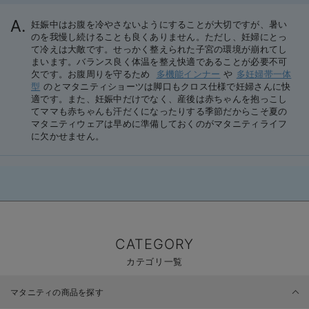
妊娠中はお腹を冷やさないようにすることが大切ですが、暑い
のを我慢し続けることも良くありません。ただし、妊婦にとっ
て冷えは大敵です。せっかく整えられた子宮の環境が崩れてし
まいます。バランス良く体温を整え快適であることが必要不可
欠です。お腹周りを守るため
多機能インナー
や
多妊婦帯一体
型
のとマタニティショーツは脚口もクロス仕様で妊婦さんに快
適です。また、妊娠中だけでなく、産後は赤ちゃんを抱っこし
てママも赤ちゃんも汗だくになったりする季節だからこそ夏の
マタニティウェアは早めに準備しておくのがマタニティライフ
に欠かせません。
CATEGORY
カテゴリ一覧
マタニティの商品を探す