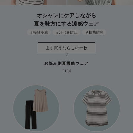
マタニティ パンツ
マタニティ ショーツ
授乳トップス
マタニティ オフィス 通勤服
授乳 ケープ
マタニティレギンス
【アウトレット】トップス・授乳トップス
透け防止
再入荷｜アウター
トップス
【37周年祭セール】4
【〜10℃】3月中旬
涼しくて可愛い「ワン
デニム
きれいめトップス派
マタニティインナー
【オフィスカジュアル
パンツタイプ
【フォーマル】ボトム
【ベビー】半袖
2WAYオール
Aライン ・フレアワ
〜5,000円（税込）
綿混素材
赤ちゃんへ使うもの
【冬のあったか特集】
オシャレにケアしながら
マタニティ スカート
妊婦帯・腹帯・産前ガードル
マタニティ ドレス（結婚式・お呼ばれ）
【アウトレット】ボトムス
見えてもカワイイ
パンツ
レギンス
きれいめスカート派
ベビー
【フォーマル】トップ
【ベビー】グッズ
コンビ肌着
Iライン ・タイトシ
〜10,000円（税込）
腹巻・ひざ上パンツ
産後に使うグッズ
【冬のあったか特集】
夏を味方にする涼感ウェア
マタニティ トップス
マタニティ 授乳 キャミソール
マタニティ フォーマル パンツ・ボトムス
【アウトレット】パジャマ
コットン素材
スカート
オフィス
きれいめ美脚パンツ派
短肌着
快適ウェア10%OFF
ジャンパースカート/
10,001円（税込）〜
保温&リカバリー
【冬のあったか特集】
＃接触冷感
＃汗じみ防止
＃抗菌防臭
マタニティ アウター（コート）・ママコート
産褥ショーツ
【アウトレット】インナー
冷房対策
パジャマ
ツィード派
セット
ワーク・オフィス
女の子におススメのギ
レギンス・タイツ
まず買うならこの一枚
骨盤・マタニティベルト （妊娠中・産後）
【アウトレット】ベビー
接触冷感素材
インナー
MAX55%OFF ブラッ
王道シンプル派
カジュアル
男の子におススメのギ
カップ付きインナー
お悩み別夏機能ウェア
産後 ガードル インナー
Tシャツブラ
雑貨
セットアップ派
フォーマル / オケー
定番ギフト
あったか度◎
ITEM
マタニティ 腹巻き
ブラトップ
ベビー
あったかアイテム｜ベ
もらって嬉しいギフト
裏起毛素材
親子セット
かわいくておもしろい
快適機能ウェア特集 トップス
何枚あっても嬉しいア
快適機能ウェア特集 ボトムス
長く使えるアイテム
快適機能ウェア特集 パジャマ
お部屋映えアイテム