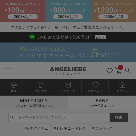
2026/NewArrival
送料495円(一部地域を除く) 7,700円以上で送料無料
マタニティウェア&ベビー服・ベビーウェア通販のエンジェリーベ。
LINE お友達登録で500円OFF
click
0
新作
カテゴリ
ランキング
お気に入り
ログイン
MATERNITY
BABY
戻る
戻る
戻る
戻る
戻る
戻る
戻る
戻る
戻る
戻る
戻る
戻る
戻る
戻る
戻る
戻る
戻る
戻る
戻る
戻る
戻る
戻る
戻る
戻る
戻る
戻る
戻る
戻る
戻る
戻る
戻る
カートに入れる
マタニティ & 授乳服はこちら
ベビー用品はこちら
新生児服全て
ベビー服全て
シーズンアイテム全て
ベビー・新生児 寝具全て
ベビー 雑貨全て
お出かけグッズ全て
ベビー｜季節の特集全て
アウトレット全て
特集全て
再入荷全て
送料無料アイテム全て
ブラキャミ おまとめ
【37周年祭セール】
気温差別オススメアイ
マタニティウェア お
こだわりの履き心地！
出産準備応援割全て
春のマタニティワンピ
Gift Selection 
冬の冷え対策インナー
入院準備の持ち物チェ
冬のあったか特集全て
閉じる
出産準備
ロンパース・カバーオール
甚平・浴衣
ベビーベッド・布団 （ベビー・新生児）
ベビーカー
猛暑からベビーを守るひんやりグッズ
【アウトレット】ワンピース
抗菌防臭加工
再入荷｜インナー
ベビーチェア（ハイローチェア）・ベビーラック
ワンピース
【37周年祭セール】2
【15℃】3月下旬～
動きやすく着回しでき
強撚スムース(コスパ
【おまとめ割】パジャ
カジュアル
ジャケット派
マタニティパジャマ
【オフィスカジュアル
レギンスタイプ
【フォーマル】ワンピ
【ベビー】長袖
ハンカチ
快適ウェア10%OFF
セットアップ・ レイ
〜3,000円（税込）
薄くてあったか
入院してすぐ使うグッ
【冬のあったか特集】
#新作アイテム
#セレモニードレス
#ロンパース