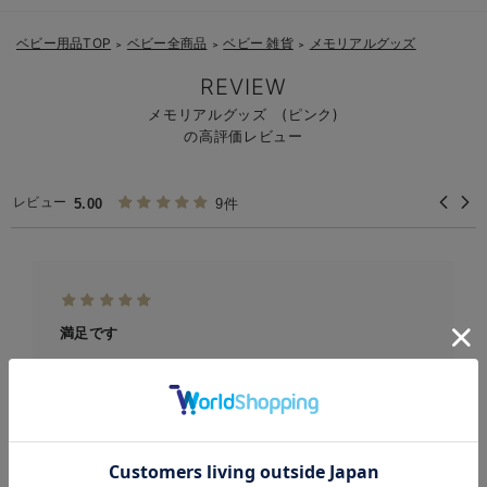
ベビー用品TOP
ベビー全商品
ベビー 雑貨
メモリアルグッズ
＞
＞
＞
REVIEW
メモリアルグッズ (ピンク)
の高評価レビュー
レビュー
5.00
9件
満足です
手足のシワまで表現されていてとても満足です
お気に入り商品を確認する
すばるママ様