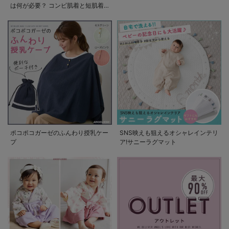
は何が必要？ コンビ肌着と短肌着
の使い方
ポコポコガーゼのふんわり授乳ケー
SNS映えも狙えるオシャレインテリ
プ
ア!サニーラグマット