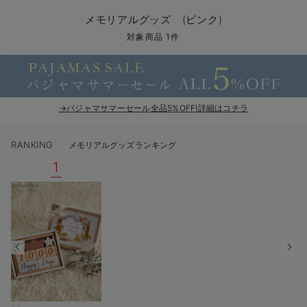
コンビ肌着・新生児/ベビー肌着
ベビー ワンピース
ベビー袴
ベビー ブランケット・タオルケット
子育て便利家電
抱っこ紐
夏のお役立ちベビーウェア
【アウトレット】トップス・授乳トップス
透け防止
再入荷｜アウター
トップス
【37周年祭セール】4
【〜10℃】3月中旬
涼しくて可愛い「ワン
デニム
きれいめトップス派
マタニティインナー
【オフィスカジュアル
パンツタイプ
【フォーマル】ボトム
【ベビー】半袖
2WAYオール
Aライン ・フレアワ
〜5,000円（税込）
綿混素材
赤ちゃんへ使うもの
【冬のあったか特集】
メモリアルグッズ (ピンク)
ツーウェイオール・2WAYオール（新生児）
ベビー パンツ
おくるみ（新生児）
プレイマット・ベビー マット
ベビーケープ
シンカーパイル特集
【アウトレット】ボトムス
見えてもカワイイ
パンツ
レギンス
きれいめスカート派
ベビー
【フォーマル】トップ
【ベビー】グッズ
コンビ肌着
Iライン ・タイトシ
〜10,000円（税込）
腹巻・ひざ上パンツ
産後に使うグッズ
【冬のあったか特集】
対象商品 1件
ベビー ブルマ
ベビー 雑貨 小物
ベビーの動物なりきり特集
【アウトレット】パジャマ
コットン素材
スカート
オフィス
きれいめ美脚パンツ派
短肌着
快適ウェア10%OFF
ジャンパースカート/
10,001円（税込）〜
保温&リカバリー
【冬のあったか特集】
ベビー スカート
ベビー安全グッズ
ベビー 夏のお役立ちグッズ特集
【アウトレット】インナー
冷房対策
パジャマ
ツィード派
セット
ワーク・オフィス
女の子におススメのギ
レギンス・タイツ
→パジャマサマーセール全品5%OFF!詳細はコチラ
ベビートップス
ベビーおもちゃ
【素材別】ベビーロンパース特集
【アウトレット】ベビー
接触冷感素材
インナー
MAX55%OFF ブラッ
王道シンプル派
カジュアル
男の子におススメのギ
カップ付きインナー
RANKING
メモリアルグッズランキング
ベビー アウター
メモリアルグッズ
袴ロンパース特集
Tシャツブラ
雑貨
セットアップ派
フォーマル / オケー
定番ギフト
あったか度◎
1
ベビー セットアップ
授乳・調乳・お食事
ブラトップ
ベビー
あったかアイテム｜ベ
もらって嬉しいギフト
裏起毛素材
スタイ・よだれかけ（新生児・ベビー）
哺乳瓶
親子セット
かわいくておもしろい
ベビー帽子（新生児・乳児）
赤ちゃん 洗剤・洗濯用品・お掃除
快適機能ウェア特集 トップス
何枚あっても嬉しいア
新生児スリーパー・ベビーパジャマ
赤ちゃん お風呂・ベビースキンケア
快適機能ウェア特集 ボトムス
長く使えるアイテム
おむつ関連グッズ
快適機能ウェア特集 パジャマ
ベビーシューズ・ファーストシューズ・ベビー靴下
お部屋映えアイテム