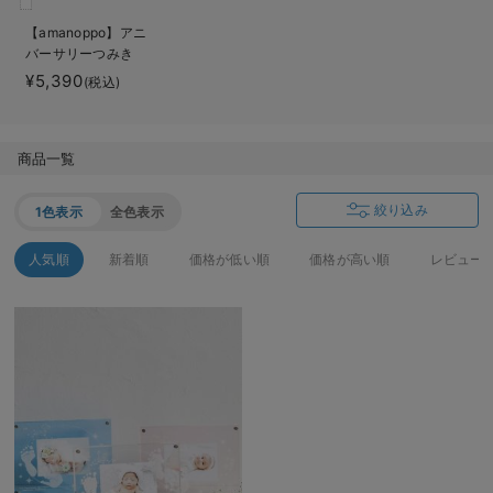
ベビー リュック
erbaviva（エルバビーバ）
【amanoppo】アニ
バーサリーつみき
ベビー 小物
安心の日本製。先輩ママが買ってよかった！本当に必要な出産準備品
coccole story
¥5,390
(税込)
ハレの日に着るANGELIEBEのセレモニー
買って正解！高評価レビューアイテム
商品一覧
冬に可愛いニットがお得！
絞り込み
1色表示
全色表示
親子コーデ｜ママとベビーにおすすめ！
人気順
新着順
価格が低い順
価格が高い順
レビュー
便利な育児家電
Gift Selection 出産祝い
ロンパースはいつからいつまで使う？選ぶポイントも解説！
保育園・入園準備特集
ファルスカ