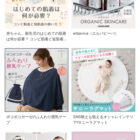
赤ちゃん、新生児のはじめての肌着
erbaviva（エルバビーバ）
は何が必要？ コンビ肌着と短肌着
の使い方
ポコポコガーゼのふんわり授乳ケー
SNS映えも狙えるオシャレインテリ
プ
ア!サニーラグマット