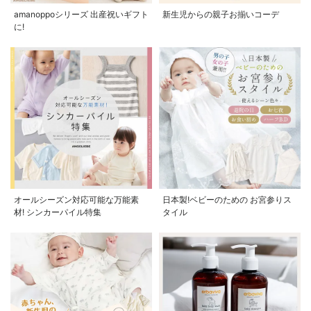
amanoppoシリーズ 出産祝いギフト
新生児からの親子お揃いコーデ
に!
オールシーズン対応可能な万能素
日本製!ベビーのための お宮参りス
材! シンカーパイル特集
タイル