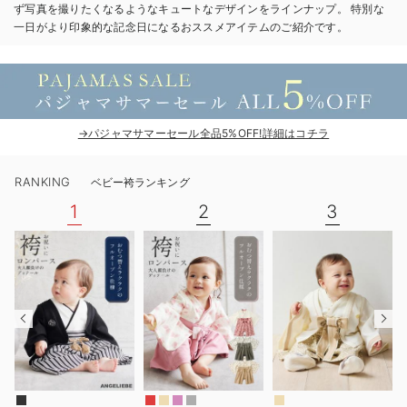
ず写真を撮りたくなるようなキュートなデザインをラインナップ。 特別な
ベビー リュック
erbaviva（エルバビーバ）
一日がより印象的な記念日になるおススメアイテムのご紹介です。
ベビー 小物
安心の日本製。先輩ママが買ってよかった！本当に必要な出産準備品
ハレの日に着るANGELIEBEのセレモニー
買って正解！高評価レビューアイテム
→パジャマサマーセール全品5%OFF!詳細はコチラ
冬に可愛いニットがお得！
RANKING
ベビー袴ランキング
親子コーデ｜ママとベビーにおすすめ！
1
2
3
便利な育児家電
Gift Selection 出産祝い
ロンパースはいつからいつまで使う？選ぶポイントも解説！
保育園・入園準備特集
ファルスカ