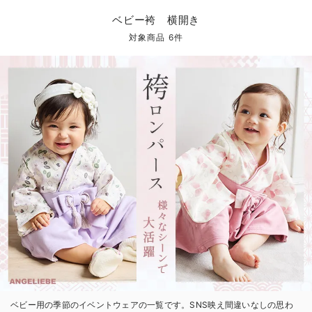
コンビ肌着・新生児/ベビー肌着
ベビー ワンピース
ベビー袴
ベビー ブランケット・タオルケット
子育て便利家電
抱っこ紐
夏のお役立ちベビーウェア
【アウトレット】トップス・授乳トップス
透け防止
再入荷｜アウター
トップス
【37周年祭セール】4
【〜10℃】3月中旬
涼しくて可愛い「ワン
デニム
きれいめトップス派
マタニティインナー
【オフィスカジュアル
パンツタイプ
【フォーマル】ボトム
【ベビー】半袖
2WAYオール
Aライン ・フレアワ
〜5,000円（税込）
綿混素材
赤ちゃんへ使うもの
【冬のあったか特集】
ベビー袴 横開き
ツーウェイオール・2WAYオール（新生児）
ベビー パンツ
おくるみ（新生児）
プレイマット・ベビー マット
ベビーケープ
シンカーパイル特集
【アウトレット】ボトムス
見えてもカワイイ
パンツ
レギンス
きれいめスカート派
ベビー
【フォーマル】トップ
【ベビー】グッズ
コンビ肌着
Iライン ・タイトシ
〜10,000円（税込）
腹巻・ひざ上パンツ
産後に使うグッズ
【冬のあったか特集】
対象商品 6件
ベビー ブルマ
ベビー 雑貨 小物
ベビーの動物なりきり特集
【アウトレット】パジャマ
コットン素材
スカート
オフィス
きれいめ美脚パンツ派
短肌着
快適ウェア10%OFF
ジャンパースカート/
10,001円（税込）〜
保温&リカバリー
【冬のあったか特集】
ベビー スカート
ベビー安全グッズ
ベビー 夏のお役立ちグッズ特集
【アウトレット】インナー
冷房対策
パジャマ
ツィード派
セット
ワーク・オフィス
女の子におススメのギ
レギンス・タイツ
ベビートップス
ベビーおもちゃ
【素材別】ベビーロンパース特集
【アウトレット】ベビー
接触冷感素材
インナー
MAX55%OFF ブラッ
王道シンプル派
カジュアル
男の子におススメのギ
カップ付きインナー
ベビー アウター
メモリアルグッズ
袴ロンパース特集
Tシャツブラ
雑貨
セットアップ派
フォーマル / オケー
定番ギフト
あったか度◎
ベビー セットアップ
授乳・調乳・お食事
ブラトップ
ベビー
あったかアイテム｜ベ
もらって嬉しいギフト
裏起毛素材
スタイ・よだれかけ（新生児・ベビー）
哺乳瓶
親子セット
かわいくておもしろい
ベビー帽子（新生児・乳児）
赤ちゃん 洗剤・洗濯用品・お掃除
快適機能ウェア特集 トップス
何枚あっても嬉しいア
新生児スリーパー・ベビーパジャマ
赤ちゃん お風呂・ベビースキンケア
快適機能ウェア特集 ボトムス
長く使えるアイテム
おむつ関連グッズ
快適機能ウェア特集 パジャマ
ベビーシューズ・ファーストシューズ・ベビー靴下
お部屋映えアイテム
ベビー用の季節のイベントウェアの一覧です。SNS映え間違いなしの思わ