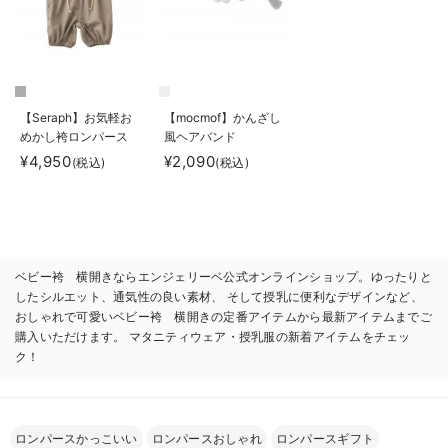
【Seraph】お気軽お
【mocmof】かんざし
めかし袴ロンパース
風ヘアバンド
男の子 女の子
¥4,950
¥2,090
(税込)
(税込)
ベビー袴 横開きならエンジェリーベ公式オンラインショップ。ゆったりと
したシルエット、通気性の良い素材、 そして授乳に便利なデザインなど、
おしゃれで可愛いベビー袴 横開きの定番アイテムから最新アイテムまでご
購入いただけます。 マタニティウェア・授乳服の新着アイテムをチェッ
ク！
ロンパースかっこいい
ロンパースおしゃれ
ロンパースギフト