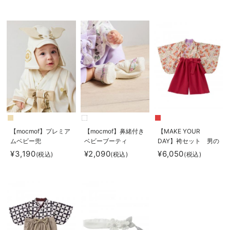
【mocmof】プレミア
【mocmof】鼻緒付き
【MAKE YOUR
ムベビー兜
ベビーブーティ
DAY】袴セット 男の
子 女の子
¥3,190
¥2,090
¥6,050
(税込)
(税込)
(税込)