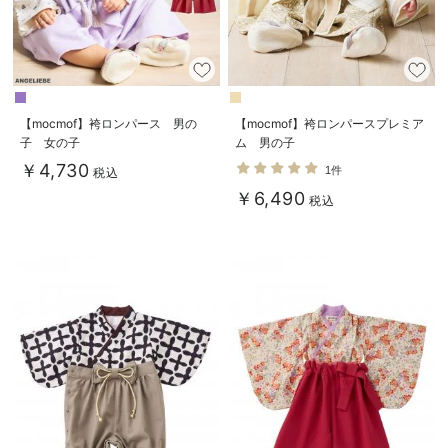
【mocmof】袴ロンパース 男の
【mocmof】袴ロンパースプレミア
子 女の子
ム 男の子
￥4,730
1件
税込
￥6,490
税込