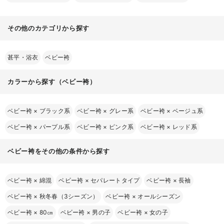
その他のカテゴリから探す
甚平・浴衣
ベビー袴
カラーから探す（ベビー袴）
ベビー袴
×
ブラック系
ベビー袴
×
グレー系
ベビー袴
×
ベージュ系
ベビー袴
×
パープル系
ベビー袴
×
ピンク系
ベビー袴
×
レッド系
ベビー袴をその他の条件から探す
ベビー袴
×
綿混
ベビー袴
×
セパレートタイプ
ベビー袴
×
長袖
ベビー袴
×
秋冬春（3シーズン）
ベビー袴
×
オールシーズン
ベビー袴
×
80㎝
ベビー袴
×
男の子
ベビー袴
×
女の子