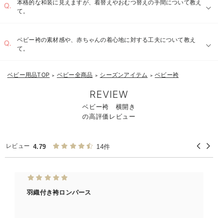
本格的な和装に見えますが、着替えやおむつ替えの手間について教え
お気に入り商品を確認する
て。
ベビー袴の素材感や、赤ちゃんの着心地に対する工夫について教え
て。
ベビー用品TOP
ベビー全商品
シーズンアイテム
ベビー袴
＞
＞
＞
REVIEW
ベビー袴 横開き
の高評価レビュー
レビュー
4.79
14件
羽織付き袴ロンパース