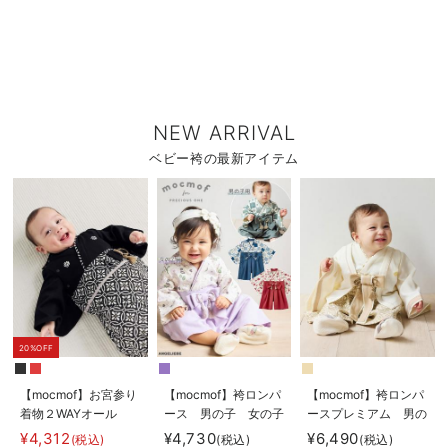
NEW ARRIVAL
ベビー袴の最新アイテム
20%OFF
【mocmof】お宮参り
【mocmof】袴ロンパ
【mocmof】袴ロンパ
着物２WAYオール
ース 男の子 女の子
ースプレミアム 男の
子
¥4,312
¥4,730
¥6,490
(税込)
(税込)
(税込)