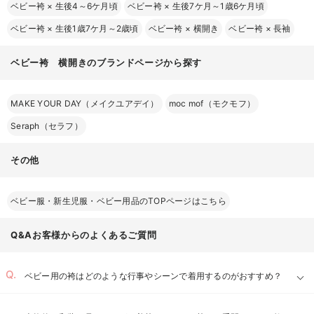
ベビー袴
×
生後4～6ケ月頃
ベビー袴
×
生後7ケ月～1歳6ケ月頃
ベビー袴
×
生後1歳7ケ月～2歳頃
ベビー袴
×
横開き
ベビー袴
×
長袖
ベビー袴 横開きのブランドページから探す
MAKE YOUR DAY（メイクユアデイ）
moc mof（モクモフ）
Seraph（セラフ）
その他
ベビー服・新生児服・ベビー用品のTOPページはこちら
Q&Aお客様からのよくあるご質問
ベビー用の袴はどのような行事やシーンで着用するのがおすすめ？