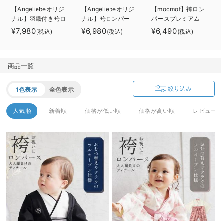
デロンギ
【Angeliebeオリジ
【Angeliebeオリジ
【mocmof】袴ロン
ナル】羽織付き袴ロ
ナル】袴ロンパー
パースプレミアム
ンパース 男の子
ス 男の子 女の子
男の子
入院準備の持ち物チェック
¥7,980
¥6,980
¥6,490
(税込)
(税込)
(税込)
商品一覧
絞り込み
1色表示
全色表示
人気順
新着順
価格が低い順
価格が高い順
レビュー