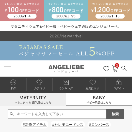
マタニティウェア&ベビー服・ベビーウェア通販のエンジェリーベ。
2026/NewArrival
送料495円(一部地域を除く) 7,700円以上で送料無料
LINE お友達登録で500円OFF
click
0
新作
カテゴリ
ランキング
お気に入り
ログイン
MATERNITY
BABY
戻る
戻る
戻る
戻る
戻る
戻る
戻る
戻る
戻る
戻る
戻る
戻る
戻る
戻る
戻る
戻る
戻る
戻る
戻る
戻る
戻る
戻る
戻る
戻る
戻る
戻る
戻る
戻る
戻る
戻る
戻る
カートに入れる
マタニティ & 授乳服はこちら
ベビー用品はこちら
新生児服全て
ベビー服全て
シーズンアイテム全て
ベビー・新生児 寝具全て
ベビー 雑貨全て
お出かけグッズ全て
ベビー｜季節の特集全て
アウトレット全て
特集全て
再入荷全て
送料無料アイテム全て
ブラキャミ おまとめ
【37周年祭セール】
気温差別オススメアイ
マタニティウェア お
こだわりの履き心地！
出産準備応援割全て
春のマタニティワンピ
Gift Selection 
冬の冷え対策インナー
入院準備の持ち物チェ
冬のあったか特集全て
閉じる
出産準備
ロンパース・カバーオール
甚平・浴衣
ベビーベッド・布団 （ベビー・新生児）
ベビーカー
猛暑からベビーを守るひんやりグッズ
【アウトレット】ワンピース
抗菌防臭加工
再入荷｜インナー
ベビーチェア（ハイローチェア）・ベビーラック
ワンピース
【37周年祭セール】2
【15℃】3月下旬～
動きやすく着回しでき
強撚スムース(コスパ
【おまとめ割】パジャ
カジュアル
ジャケット派
マタニティパジャマ
【オフィスカジュアル
レギンスタイプ
【フォーマル】ワンピ
【ベビー】長袖
ハンカチ
快適ウェア10%OFF
セットアップ・ レイ
〜3,000円（税込）
薄くてあったか
入院してすぐ使うグッ
【冬のあったか特集】
#新作アイテム
#セレモニードレス
#ロンパース