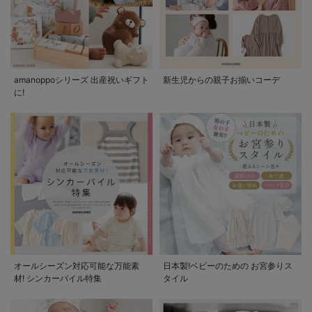
amanoppoシリーズ 出産祝いギフト
新生児からの親子お揃いコーデ
に!
オールシーズン対応可能な万能素
日本製!ベビーのための お宮参りス
材! シンカーパイル特集
タイル