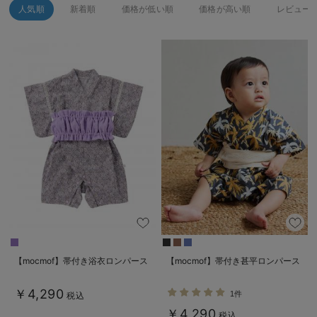
人気順
新着順
価格が低い順
価格が高い順
レビュー
【mocmof】帯付き浴衣ロンパース
【mocmof】帯付き甚平ロンパース
￥4,290
1件
税込
￥4,290
税込