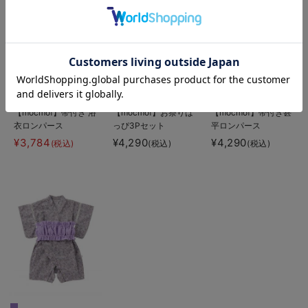
お気に入り商品を確認する
20%OFF
【mocmof】帯付き 浴
【mocmof】お祭りは
【mocmof】帯付き甚
衣ロンパース
っぴ3Pセット
平ロンパース
¥3,784
¥4,290
¥4,290
(税込)
(税込)
(税込)