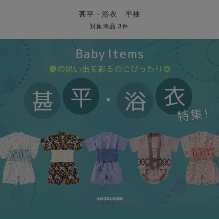
コンビ肌着・新生児/ベビー肌着
ベビー ワンピース
ベビー袴
ベビー ブランケット・タオルケット
子育て便利家電
抱っこ紐
夏のお役立ちベビーウェア
【アウトレット】トップス・授乳トップス
透け防止
再入荷｜アウター
トップス
【37周年祭セール】4
【〜10℃】3月中旬
涼しくて可愛い「ワン
デニム
きれいめトップス派
マタニティインナー
【オフィスカジュアル
パンツタイプ
【フォーマル】ボトム
【ベビー】半袖
2WAYオール
Aライン ・フレアワ
〜5,000円（税込）
綿混素材
赤ちゃんへ使うもの
【冬のあったか特集】
甚平・浴衣 半袖
ツーウェイオール・2WAYオール（新生児）
ベビー パンツ
おくるみ（新生児）
プレイマット・ベビー マット
ベビーケープ
シンカーパイル特集
【アウトレット】ボトムス
見えてもカワイイ
パンツ
レギンス
きれいめスカート派
ベビー
【フォーマル】トップ
【ベビー】グッズ
コンビ肌着
Iライン ・タイトシ
〜10,000円（税込）
腹巻・ひざ上パンツ
産後に使うグッズ
【冬のあったか特集】
対象商品 3件
ベビー ブルマ
ベビー 雑貨 小物
ベビーの動物なりきり特集
【アウトレット】パジャマ
コットン素材
スカート
オフィス
きれいめ美脚パンツ派
短肌着
快適ウェア10%OFF
ジャンパースカート/
10,001円（税込）〜
保温&リカバリー
【冬のあったか特集】
ベビー スカート
ベビー安全グッズ
ベビー 夏のお役立ちグッズ特集
【アウトレット】インナー
冷房対策
パジャマ
ツィード派
セット
ワーク・オフィス
女の子におススメのギ
レギンス・タイツ
ベビートップス
ベビーおもちゃ
【素材別】ベビーロンパース特集
【アウトレット】ベビー
接触冷感素材
インナー
MAX55%OFF ブラッ
王道シンプル派
カジュアル
男の子におススメのギ
カップ付きインナー
ベビー アウター
メモリアルグッズ
袴ロンパース特集
Tシャツブラ
雑貨
セットアップ派
フォーマル / オケー
定番ギフト
あったか度◎
ベビー セットアップ
授乳・調乳・お食事
ブラトップ
ベビー
あったかアイテム｜ベ
もらって嬉しいギフト
裏起毛素材
スタイ・よだれかけ（新生児・ベビー）
哺乳瓶
親子セット
かわいくておもしろい
ベビー帽子（新生児・乳児）
赤ちゃん 洗剤・洗濯用品・お掃除
快適機能ウェア特集 トップス
何枚あっても嬉しいア
新生児スリーパー・ベビーパジャマ
赤ちゃん お風呂・ベビースキンケア
快適機能ウェア特集 ボトムス
長く使えるアイテム
おむつ関連グッズ
快適機能ウェア特集 パジャマ
ベビーシューズ・ファーストシューズ・ベビー靴下
お部屋映えアイテム