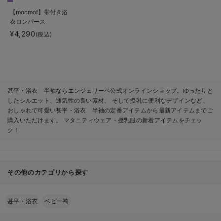
【mocmof】帯付き浴
衣ロンパース
¥4,290
(税込)
甚平・浴衣 半袖ならエンジェリーベ公式オンラインショップ。ゆったりと
したシルエット、通気性の良い素材、 そして授乳に便利なデザインなど、
おしゃれで可愛い甚平・浴衣 半袖の定番アイテムから最新アイテムまでご
購入いただけます。 マタニティウェア・授乳服の新着アイテムをチェッ
ク！
その他のカテゴリから探す
甚平・浴衣
ベビー袴