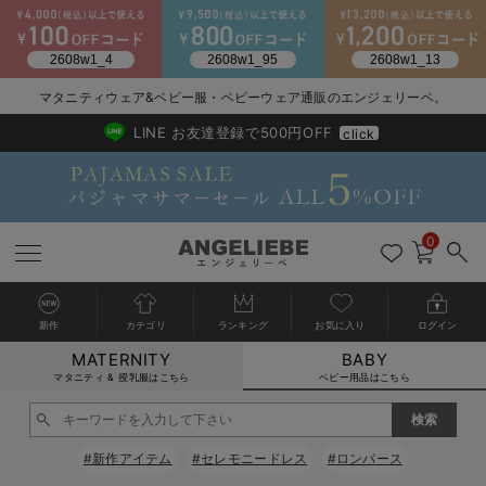
マタニティウェア&ベビー服・ベビーウェア通販のエンジェリーベ。
2026/NewArrival
送料495円(一部地域を除く) 7,700円以上で送料無料
LINE お友達登録で500円OFF
click
0
新作
カテゴリ
ランキング
お気に入り
ログイン
MATERNITY
BABY
戻る
戻る
戻る
戻る
戻る
戻る
戻る
戻る
戻る
戻る
戻る
戻る
戻る
戻る
戻る
戻る
戻る
戻る
戻る
戻る
戻る
戻る
戻る
戻る
戻る
戻る
戻る
戻る
戻る
戻る
戻る
カートに入れる
マタニティ & 授乳服はこちら
ベビー用品はこちら
新生児服全て
ベビー服全て
シーズンアイテム全て
ベビー・新生児 寝具全て
ベビー 雑貨全て
お出かけグッズ全て
ベビー｜季節の特集全て
アウトレット全て
特集全て
再入荷全て
送料無料アイテム全て
ブラキャミ おまとめ
【37周年祭セール】
気温差別オススメアイ
マタニティウェア お
こだわりの履き心地！
出産準備応援割全て
春のマタニティワンピ
Gift Selection 
冬の冷え対策インナー
入院準備の持ち物チェ
冬のあったか特集全て
閉じる
出産準備
ロンパース・カバーオール
甚平・浴衣
ベビーベッド・布団 （ベビー・新生児）
ベビーカー
猛暑からベビーを守るひんやりグッズ
【アウトレット】ワンピース
抗菌防臭加工
再入荷｜インナー
ベビーチェア（ハイローチェア）・ベビーラック
ワンピース
【37周年祭セール】2
【15℃】3月下旬～
動きやすく着回しでき
強撚スムース(コスパ
【おまとめ割】パジャ
カジュアル
ジャケット派
マタニティパジャマ
【オフィスカジュアル
レギンスタイプ
【フォーマル】ワンピ
【ベビー】長袖
ハンカチ
快適ウェア10%OFF
セットアップ・ レイ
〜3,000円（税込）
薄くてあったか
入院してすぐ使うグッ
【冬のあったか特集】
#新作アイテム
#セレモニードレス
#ロンパース