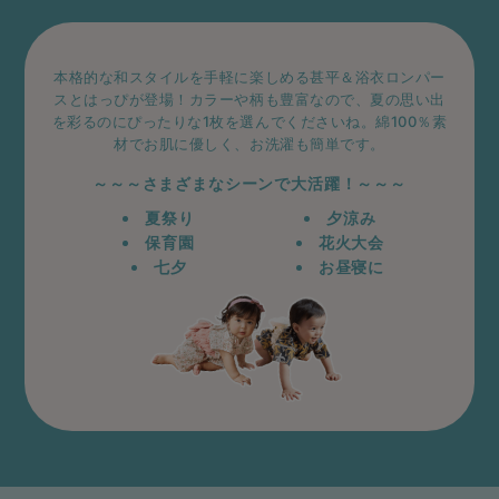
ベビー リュック
erbaviva（エルバビーバ）
ベビー 小物
安心の日本製。先輩ママが買ってよかった！本当に必要な出産準備品
本格的な和スタイルを手軽に楽しめる甚平＆浴衣ロンパー
スとはっぴが登場！カラーや柄も豊富なので、夏の思い出
ハレの日に着るANGELIEBEのセレモニー
を彩るのにぴったりな1枚を選んでくださいね。綿100％素
材でお肌に優しく、お洗濯も簡単です。
買って正解！高評価レビューアイテム
～～～さまざまなシーンで大活躍！～～～
冬に可愛いニットがお得！
夏祭り
夕涼み
保育園
花火大会
親子コーデ｜ママとベビーにおすすめ！
七夕
お昼寝に
便利な育児家電
Gift Selection 出産祝い
ロンパースはいつからいつまで使う？選ぶポイントも解説！
保育園・入園準備特集
ファルスカ