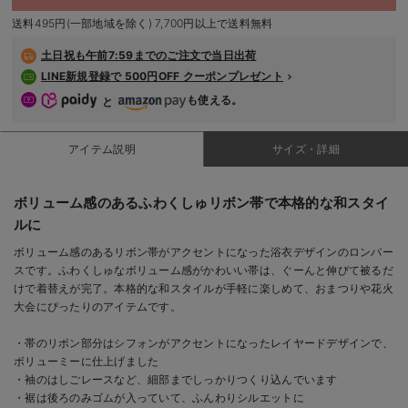
デロンギ
送料495円(一部地域を除く) 7,700円以上で送料無料
入院準備の持ち物チェック
土日祝も
午前7:59までのご注文で当日出荷
LINE新規登録で 500円OFF クーポンプレゼント
も使える。
と
アイテム説明
サイズ・詳細
ボリューム感のあるふわくしゅリボン帯で本格的な和スタイ
ルに
ボリューム感のあるリボン帯がアクセントになった浴衣デザインのロンパー
スです。ふわくしゅなボリューム感がかわいい帯は、ぐーんと伸びて被るだ
けで着替えが完了。本格的な和スタイルが手軽に楽しめて、おまつりや花火
大会にぴったりのアイテムです。
・帯のリボン部分はシフォンがアクセントになったレイヤードデザインで、
ボリューミーに仕上げました
・袖のはしごレースなど、細部までしっかりつくり込んでいます
・裾は後ろのみゴムが入っていて、ふんわりシルエットに