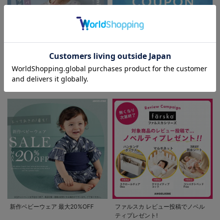
お気に入り商品を確認する
お買い物を続ける
カートへ進む
パジャマサマーセール全品5%OFF
夏休み応援クーポン MAX2,000円
OFF
新作ベビーウェア 最大20%OFF
ファルスカ レビュー投稿でノベル
ティプレゼント!