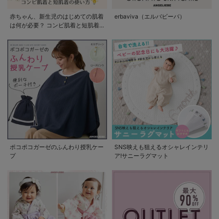
赤ちゃん、新生児のはじめての肌着
erbaviva（エルバビーバ）
は何が必要？ コンビ肌着と短肌着
の使い方
ポコポコガーゼのふんわり授乳ケー
SNS映えも狙えるオシャレインテリ
プ
ア!サニーラグマット