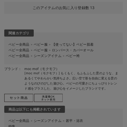
このアイテムのお気に入り登録数
13
関連カテゴリ
ベビー全商品
ベビー服
【使ってない】ベビー肌着
＞
＞
ベビー全商品
ベビー服
ロンパース・カバーオール
＞
＞
ベビー全商品
シーズンアイテム
ベビー袴
＞
＞
ブランド：
moc mof（モクモフ）
[moc mof（モクモフ）] もくもく、もふもふした雲のような、ま
あるくてやわらかい気持ちよさ。広い空で形を自由に変える雲の
ようなのびのびした遊び心。ベビーの可愛さにちょっぴりトレン
ド感をプラスした、遊び心をイメージしたブランドです。
商品は以下にも掲載されています
ベビー全商品
シーズンアイテム
甚平・浴衣
＞
＞
特集