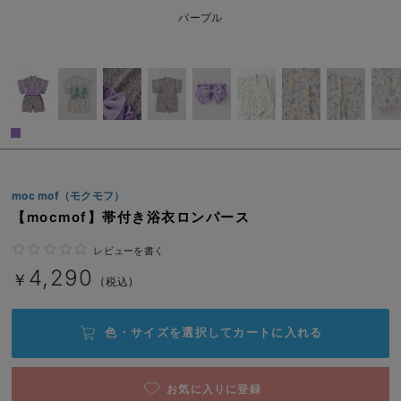
ベビー リュック
erbaviva（エルバビーバ）
パープル
ベビー 小物
安心の日本製。先輩ママが買ってよかった！本当に必要な出産準備品
ハレの日に着るANGELIEBEのセレモニー
買って正解！高評価レビューアイテム
冬に可愛いニットがお得！
moc mof（モクモフ）
親子コーデ｜ママとベビーにおすすめ！
【mocmof】帯付き浴衣ロンパース
便利な育児家電
レビューを書く
Gift Selection 出産祝い
4,290
￥
(税込)
ロンパースはいつからいつまで使う？選ぶポイントも解説！
色・サイズを選択して
カートに入れる
保育園・入園準備特集
ファルスカ
お気に入りに登録