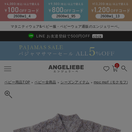
2026/NewArrival
送料495円(一部地域を除く) 7,700円以上で送料無料
マタニティウェア&ベビー服・ベビーウェア通販のエンジェリーベ。
LINE お友達登録で500円OFF
click
0
ベビー用品TOP
ベビー全商品
シーズンアイテム
moc mof（モクモフ
＞
＞
＞
戻る
戻る
戻る
戻る
戻る
戻る
戻る
戻る
戻る
戻る
戻る
戻る
戻る
戻る
戻る
戻る
戻る
戻る
戻る
戻る
戻る
戻る
戻る
戻る
戻る
戻る
戻る
戻る
戻る
戻る
戻る
カートに入れる
新生児服全て
ベビー服全て
シーズンアイテム全て
ベビー・新生児 寝具全て
ベビー 雑貨全て
お出かけグッズ全て
ベビー｜季節の特集全て
アウトレット全て
特集全て
再入荷全て
送料無料アイテム全て
ブラキャミ おまとめ
【37周年祭セール】
気温差別オススメアイ
マタニティウェア お
こだわりの履き心地！
出産準備応援割全て
春のマタニティワンピ
Gift Selection 
冬の冷え対策インナー
入院準備の持ち物チェ
冬のあったか特集全て
【mocmof】帯付き浴衣ロンパース
出産準備
ロンパース・カバーオール
甚平・浴衣
ベビーベッド・布団 （ベビー・新生児）
ベビーカー
猛暑からベビーを守るひんやりグッズ
【アウトレット】ワンピース
抗菌防臭加工
再入荷｜インナー
ベビーチェア（ハイローチェア）・ベビーラック
ワンピース
【37周年祭セール】2
【15℃】3月下旬～
動きやすく着回しでき
強撚スムース(コスパ
【おまとめ割】パジャ
カジュアル
ジャケット派
マタニティパジャマ
【オフィスカジュアル
レギンスタイプ
【フォーマル】ワンピ
【ベビー】長袖
ハンカチ
快適ウェア10%OFF
セットアップ・ レイ
〜3,000円（税込）
薄くてあったか
入院してすぐ使うグッ
【冬のあったか特集】