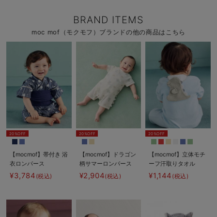
BRAND ITEMS
moc mof（モクモフ）ブランドの他の商品はこちら
20%OFF
20%OFF
20%OFF
【mocmof】帯付き 浴
【mocmof】ドラゴン
【mocmof】立体モチ
衣ロンパース
柄サマーロンパース
ーフ汗取りタオル
¥3,784
¥2,904
¥1,144
(税込)
(税込)
(税込)