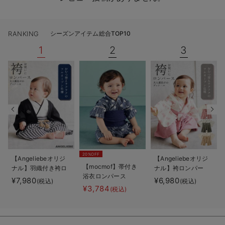
RANKING
シーズンアイテム総合TOP10
1
2
3
20%OFF
【Angeliebeオリジ
【Angeliebeオリジ
【mocmof】帯付き
ナル】羽織付き袴ロ
ナル】袴ロンパー
浴衣ロンパース
ンパース 男の子
ス 男の子 女の子
¥7,980
¥6,980
(税込)
(税込)
¥3,784
(税込)