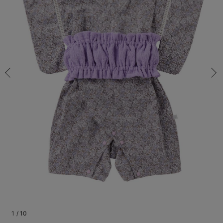
70/在庫あり
コンビ肌着・新生児/ベビー肌着
ベビー ワンピース
ベビー袴
ベビー ブランケット・タオルケット
子育て便利家電
抱っこ紐
夏のお役立ちベビーウェア
【アウトレット】トップス・授乳トップス
透け防止
再入荷｜アウター
トップス
【37周年祭セール】4
【〜10℃】3月中旬
涼しくて可愛い「ワン
デニム
きれいめトップス派
マタニティインナー
【オフィスカジュアル
パンツタイプ
【フォーマル】ボトム
【ベビー】半袖
2WAYオール
Aライン ・フレアワ
〜5,000円（税込）
綿混素材
赤ちゃんへ使うもの
【冬のあったか特集】
70/在庫あり
ツーウェイオール・2WAYオール（新生児）
ベビー パンツ
おくるみ（新生児）
プレイマット・ベビー マット
ベビーケープ
シンカーパイル特集
【アウトレット】ボトムス
見えてもカワイイ
パンツ
レギンス
きれいめスカート派
ベビー
【フォーマル】トップ
【ベビー】グッズ
コンビ肌着
Iライン ・タイトシ
〜10,000円（税込）
腹巻・ひざ上パンツ
産後に使うグッズ
【冬のあったか特集】
￥4,290
ベビー ブルマ
ベビー 雑貨 小物
ベビーの動物なりきり特集
【アウトレット】パジャマ
コットン素材
スカート
オフィス
きれいめ美脚パンツ派
短肌着
快適ウェア10%OFF
ジャンパースカート/
10,001円（税込）〜
保温&リカバリー
【冬のあったか特集】
カートに入れる
ベビー スカート
ベビー安全グッズ
ベビー 夏のお役立ちグッズ特集
【アウトレット】インナー
冷房対策
パジャマ
ツィード派
セット
ワーク・オフィス
女の子におススメのギ
レギンス・タイツ
80/残り2点
パープル
80/残り2点
ベビートップス
ベビーおもちゃ
【素材別】ベビーロンパース特集
【アウトレット】ベビー
接触冷感素材
インナー
MAX55%OFF ブラッ
王道シンプル派
カジュアル
男の子におススメのギ
カップ付きインナー
￥4,290
ベビー アウター
メモリアルグッズ
袴ロンパース特集
Tシャツブラ
雑貨
セットアップ派
フォーマル / オケー
定番ギフト
あったか度◎
カートに入れる
ベビー セットアップ
授乳・調乳・お食事
ブラトップ
ベビー
あったかアイテム｜ベ
もらって嬉しいギフト
裏起毛素材
スタイ・よだれかけ（新生児・ベビー）
哺乳瓶
親子セット
かわいくておもしろい
閉じる
ベビー帽子（新生児・乳児）
赤ちゃん 洗剤・洗濯用品・お掃除
快適機能ウェア特集 トップス
何枚あっても嬉しいア
新生児スリーパー・ベビーパジャマ
赤ちゃん お風呂・ベビースキンケア
快適機能ウェア特集 ボトムス
長く使えるアイテム
おむつ関連グッズ
快適機能ウェア特集 パジャマ
ベビーシューズ・ファーストシューズ・ベビー靴下
お部屋映えアイテム
1
/
10