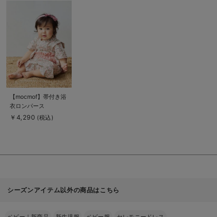
商
品
詳
細
を
見
る
商
【mocmof】帯付き浴
品
衣ロンパース
詳
細
￥4,290
(税込)
を
見
る
シーズンアイテム以外の商品はこちら
ベビー｜新商品
新生児服
ベビー服
セレモニードレス