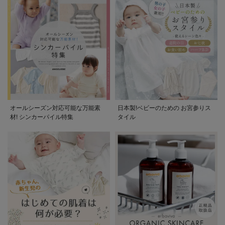
オールシーズン対応可能な万能素
日本製!ベビーのための お宮参りス
材! シンカーパイル特集
タイル