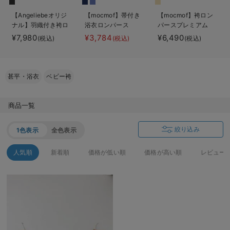
ベビー リュック
erbaviva（エルバビーバ）
【Angeliebeオリジ
【mocmof】帯付き
【mocmof】袴ロン
ナル】羽織付き袴ロ
浴衣ロンパース
パースプレミアム
ベビー 小物
安心の日本製。先輩ママが買ってよかった！本当に必要な出産準備品
ンパース 男の子
男の子
¥7,980
¥3,784
¥6,490
(税込)
(税込)
(税込)
ハレの日に着るANGELIEBEのセレモニー
買って正解！高評価レビューアイテム
甚平・浴衣
ベビー袴
冬に可愛いニットがお得！
商品一覧
親子コーデ｜ママとベビーにおすすめ！
絞り込み
1色表示
全色表示
便利な育児家電
人気順
新着順
価格が低い順
価格が高い順
レビュー
Gift Selection 出産祝い
ロンパースはいつからいつまで使う？選ぶポイントも解説！
保育園・入園準備特集
ファルスカ