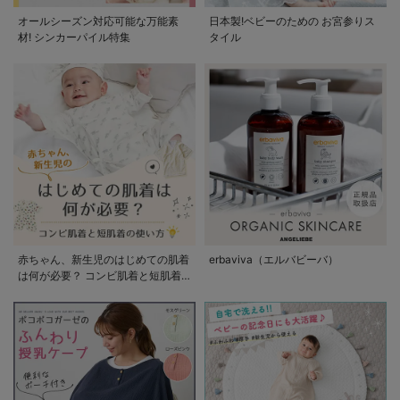
オールシーズン対応可能な万能素
日本製!ベビーのための お宮参りス
材! シンカーパイル特集
タイル
赤ちゃん、新生児のはじめての肌着
erbaviva（エルバビーバ）
は何が必要？ コンビ肌着と短肌着
の使い方