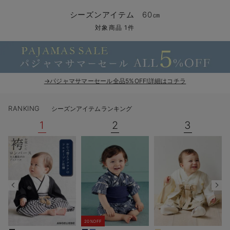
コンビ肌着・新生児/ベビー肌着
ベビー ワンピース
ベビー袴
ベビー ブランケット・タオルケット
子育て便利家電
抱っこ紐
夏のお役立ちベビーウェア
【アウトレット】トップス・授乳トップス
透け防止
再入荷｜アウター
トップス
【37周年祭セール】4
【〜10℃】3月中旬
涼しくて可愛い「ワン
デニム
きれいめトップス派
マタニティインナー
【オフィスカジュアル
パンツタイプ
【フォーマル】ボトム
【ベビー】半袖
2WAYオール
Aライン ・フレアワ
〜5,000円（税込）
綿混素材
赤ちゃんへ使うもの
【冬のあったか特集】
シーズンアイテム 60㎝
ツーウェイオール・2WAYオール（新生児）
ベビー パンツ
おくるみ（新生児）
プレイマット・ベビー マット
ベビーケープ
シンカーパイル特集
【アウトレット】ボトムス
見えてもカワイイ
パンツ
レギンス
きれいめスカート派
ベビー
【フォーマル】トップ
【ベビー】グッズ
コンビ肌着
Iライン ・タイトシ
〜10,000円（税込）
腹巻・ひざ上パンツ
産後に使うグッズ
【冬のあったか特集】
対象商品 1件
ベビー ブルマ
ベビー 雑貨 小物
ベビーの動物なりきり特集
【アウトレット】パジャマ
コットン素材
スカート
オフィス
きれいめ美脚パンツ派
短肌着
快適ウェア10%OFF
ジャンパースカート/
10,001円（税込）〜
保温&リカバリー
【冬のあったか特集】
ベビー スカート
ベビー安全グッズ
ベビー 夏のお役立ちグッズ特集
【アウトレット】インナー
冷房対策
パジャマ
ツィード派
セット
ワーク・オフィス
女の子におススメのギ
レギンス・タイツ
→パジャマサマーセール全品5%OFF!詳細はコチラ
ベビートップス
ベビーおもちゃ
【素材別】ベビーロンパース特集
【アウトレット】ベビー
接触冷感素材
インナー
MAX55%OFF ブラッ
王道シンプル派
カジュアル
男の子におススメのギ
カップ付きインナー
RANKING
シーズンアイテムランキング
ベビー アウター
メモリアルグッズ
袴ロンパース特集
Tシャツブラ
雑貨
セットアップ派
フォーマル / オケー
定番ギフト
あったか度◎
1
2
3
ベビー セットアップ
授乳・調乳・お食事
ブラトップ
ベビー
あったかアイテム｜ベ
もらって嬉しいギフト
裏起毛素材
スタイ・よだれかけ（新生児・ベビー）
哺乳瓶
親子セット
かわいくておもしろい
ベビー帽子（新生児・乳児）
赤ちゃん 洗剤・洗濯用品・お掃除
快適機能ウェア特集 トップス
何枚あっても嬉しいア
新生児スリーパー・ベビーパジャマ
赤ちゃん お風呂・ベビースキンケア
快適機能ウェア特集 ボトムス
長く使えるアイテム
おむつ関連グッズ
快適機能ウェア特集 パジャマ
ベビーシューズ・ファーストシューズ・ベビー靴下
お部屋映えアイテム
20%OFF