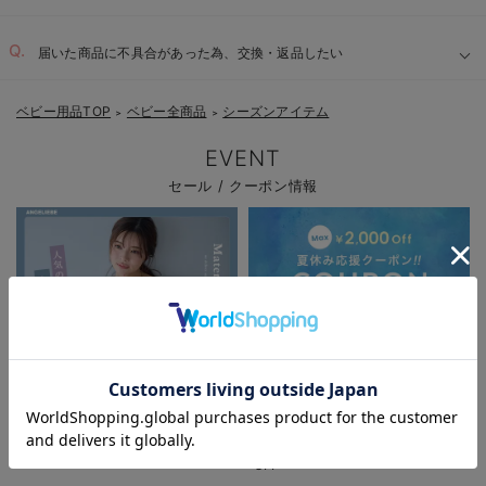
届いた商品に不具合があった為、交換・返品したい
ベビー用品TOP
ベビー全商品
シーズンアイテム
＞
＞
EVENT
セール / クーポン情報
お気に入り商品を確認する
パジャマサマーセール全品5%OFF
夏休み応援クーポン MAX2,000円
OFF