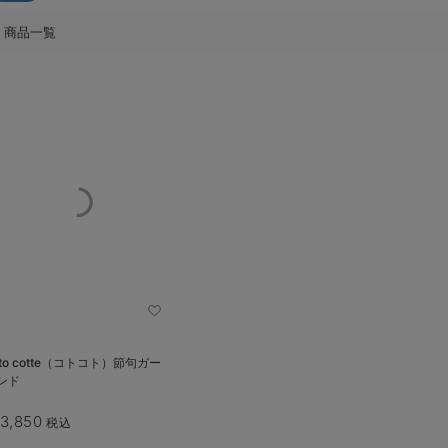
商品一覧
oto cotte（コトコト）節句ガー
ンド
3,850
税込