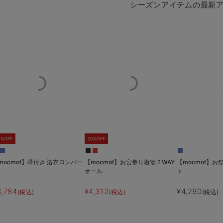
シーズンアイテムの最新
0%OFF
20%OFF
mocmof】帯付き 浴衣ロンパー
【mocmof】お宮参り着物２WAY
【mocmof】お
オール
ト
3,784
¥4,312
¥4,290
(税込)
(税込)
(税込)