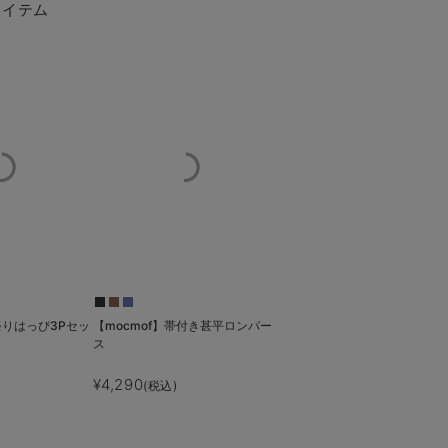
アイテム
祭りはっぴ3Pセッ
【mocmof】帯付き甚平ロンパー
ス
¥4,290
(税込)