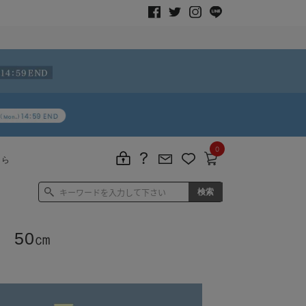
0
ちら
 50㎝