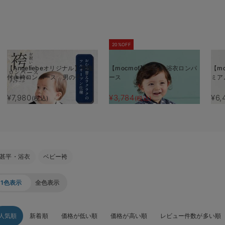
20%OFF
【Angeliebeオリジナル】羽織
【mocmof】帯付き 浴衣ロンパ
【m
付き袴ロンパース 男の子
ース
ミア
¥7,980
¥3,784
¥6,
(税込)
(税込)
甚平・浴衣
ベビー袴
1色表示
全色表示
人気順
新着順
価格が低い順
価格が高い順
レビュー件数が多い順