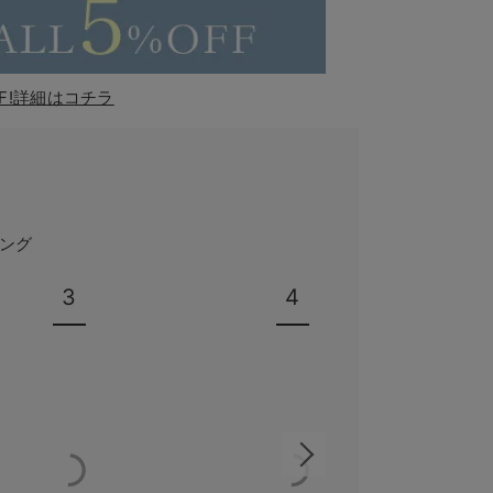
F!詳細はコチラ
ング
3
4