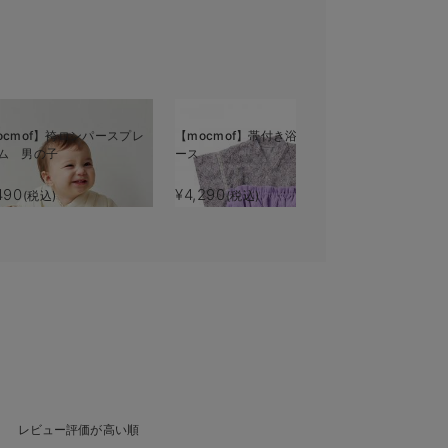
ocmof】袴ロンパースプレ
【mocmof】帯付き浴衣ロンパ
【mocmo
ム 男の子
ース
ット
490
¥4,290
¥4,290
(税込)
(税込)
(税
レビュー評価が高い順