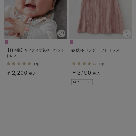
【日本製】リバティ小花柄 ヘッド
春 秋 冬 ロング ニット ドレス
ドレス
1件
1件
￥2,200
￥3,190
税込
税込