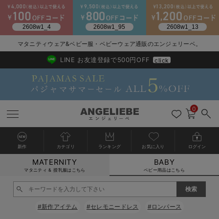
2026/NewArrival
送料495円(一部地域を除く) 7,700円以上で送料無料
マタニティウェア&ベビー服・ベビーウェア通販のエンジェリーベ。
LINE お友達登録で500円OFF
click
0
新作
カテゴリ
ランキング
お気に入り
ログイン
MATERNITY
BABY
戻る
戻る
戻る
戻る
戻る
戻る
戻る
戻る
戻る
戻る
戻る
戻る
戻る
戻る
戻る
戻る
戻る
戻る
戻る
戻る
戻る
戻る
戻る
戻る
戻る
戻る
戻る
戻る
戻る
戻る
戻る
カートに入れる
マタニティ & 授乳服はこちら
ベビー用品はこちら
新生児服全て
ベビー服全て
シーズンアイテム全て
ベビー・新生児 寝具全て
ベビー 雑貨全て
お出かけグッズ全て
ベビー｜季節の特集全て
アウトレット全て
特集全て
再入荷全て
送料無料アイテム全て
ブラキャミ おまとめ
【37周年祭セール】
気温差別オススメアイ
マタニティウェア お
こだわりの履き心地！
出産準備応援割全て
春のマタニティワンピ
Gift Selection 
冬の冷え対策インナー
入院準備の持ち物チェ
冬のあったか特集全て
閉じる
出産準備
ロンパース・カバーオール
甚平・浴衣
ベビーベッド・布団 （ベビー・新生児）
ベビーカー
猛暑からベビーを守るひんやりグッズ
【アウトレット】ワンピース
抗菌防臭加工
再入荷｜インナー
ベビーチェア（ハイローチェア）・ベビーラック
ワンピース
【37周年祭セール】2
【15℃】3月下旬～
動きやすく着回しでき
強撚スムース(コスパ
【おまとめ割】パジャ
カジュアル
ジャケット派
マタニティパジャマ
【オフィスカジュアル
レギンスタイプ
【フォーマル】ワンピ
【ベビー】長袖
ハンカチ
快適ウェア10%OFF
セットアップ・ レイ
〜3,000円（税込）
薄くてあったか
入院してすぐ使うグッ
【冬のあったか特集】
#新作アイテム
#セレモニードレス
#ロンパース