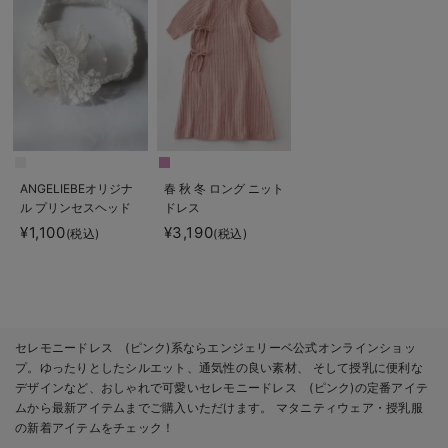
ANGELIEBEオリジナ
春 秋 冬 ロング ニット
ル プリンセスヘッド
ドレス
ドレス
¥1,100
¥3,190
(税込)
(税込)
セレモニードレス (ピンク)系ならエンジェリーベ公式オンラインショッ
プ。ゆったりとしたシルエット、通気性の良い素材、 そして授乳に便利な
デザインなど、おしゃれで可愛いセレモニードレス (ピンク)の定番アイテ
ムから最新アイテムまでご購入いただけます。 マタニティウェア・授乳服
の新着アイテムをチェック！