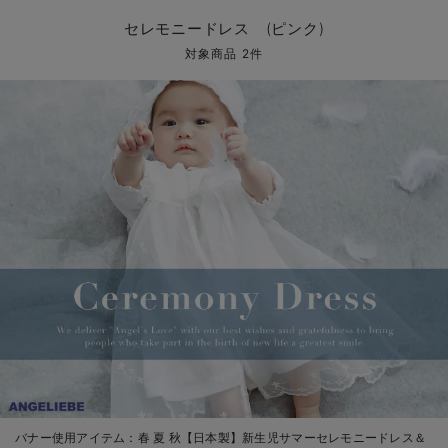
コンビ肌着・新生児/ベビー肌着
ベビー ワンピース
ベビー袴
ベビー ブランケット・タオルケット
子育て便利家電
抱っこ紐
夏のお役立ちベビーウェア
【アウトレット】トップス・授乳トップス
透け防止
再入荷｜アウター
トップス
【37周年祭セール】4
【〜10℃】3月中旬
涼しくて可愛い「ワン
デニム
きれいめトップス派
マタニティインナー
【オフィスカジュアル
パンツタイプ
【フォーマル】ボトム
【ベビー】半袖
2WAYオール
Aライン ・フレアワ
〜5,000円（税込）
綿混素材
赤ちゃんへ使うもの
【冬のあったか特集】
セレモニードレス (ピンク)
ツーウェイオール・2WAYオール（新生児）
ベビー パンツ
おくるみ（新生児）
プレイマット・ベビー マット
ベビーケープ
シンカーパイル特集
【アウトレット】ボトムス
見えてもカワイイ
パンツ
レギンス
きれいめスカート派
ベビー
【フォーマル】トップ
【ベビー】グッズ
コンビ肌着
Iライン ・タイトシ
〜10,000円（税込）
腹巻・ひざ上パンツ
産後に使うグッズ
【冬のあったか特集】
対象商品 2件
ベビー ブルマ
ベビー 雑貨 小物
ベビーの動物なりきり特集
【アウトレット】パジャマ
コットン素材
スカート
オフィス
きれいめ美脚パンツ派
短肌着
快適ウェア10%OFF
ジャンパースカート/
10,001円（税込）〜
保温&リカバリー
【冬のあったか特集】
ベビー スカート
ベビー安全グッズ
ベビー 夏のお役立ちグッズ特集
【アウトレット】インナー
冷房対策
パジャマ
ツィード派
セット
ワーク・オフィス
女の子におススメのギ
レギンス・タイツ
ベビートップス
ベビーおもちゃ
【素材別】ベビーロンパース特集
【アウトレット】ベビー
接触冷感素材
インナー
MAX55%OFF ブラッ
王道シンプル派
カジュアル
男の子におススメのギ
カップ付きインナー
ベビー アウター
メモリアルグッズ
袴ロンパース特集
Tシャツブラ
雑貨
セットアップ派
フォーマル / オケー
定番ギフト
あったか度◎
ベビー セットアップ
授乳・調乳・お食事
ブラトップ
ベビー
あったかアイテム｜ベ
もらって嬉しいギフト
裏起毛素材
スタイ・よだれかけ（新生児・ベビー）
哺乳瓶
親子セット
かわいくておもしろい
ベビー帽子（新生児・乳児）
赤ちゃん 洗剤・洗濯用品・お掃除
快適機能ウェア特集 トップス
何枚あっても嬉しいア
新生児スリーパー・ベビーパジャマ
赤ちゃん お風呂・ベビースキンケア
快適機能ウェア特集 ボトムス
長く使えるアイテム
おむつ関連グッズ
快適機能ウェア特集 パジャマ
ベビーシューズ・ファーストシューズ・ベビー靴下
お部屋映えアイテム
バナー使用アイテム：
春 夏 秋【日本製】新生児サマーセレモニードレス＆