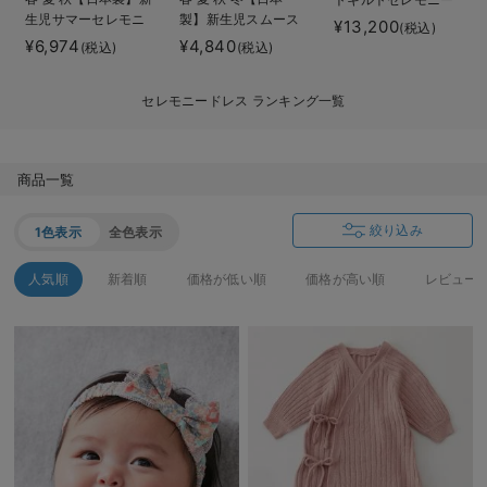
生児サマーセレモニ
製】新生児スムース
デロンギ
ドレス5点セット
¥13,200
(税込)
ードレス＆帽子セッ
ドレス＆帽子セット
¥6,974
¥4,840
(税込)
(税込)
ト
入院準備の持ち物チェック
セレモニードレス ランキング一覧
商品一覧
絞り込み
1色表示
全色表示
人気順
新着順
価格が低い順
価格が高い順
レビュー