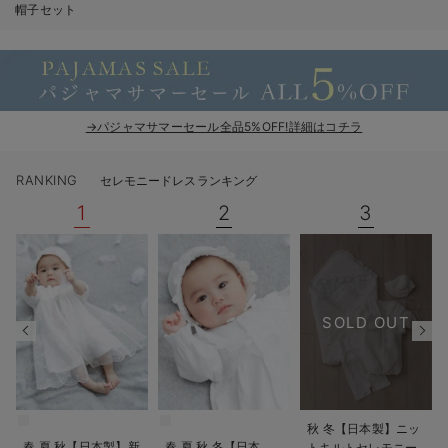
帽子セット
ベビー リュック
erbaviva（エルバビーバ）
ベビー 小物
安心の日本製。先輩ママが買ってよかった！本当に必要な出産準備品
ハレの日に着るANGELIEBEのセレモニー
→パジャマサマーセール全品5%OFF!詳細はコチラ
買って正解！高評価レビューアイテム
冬に可愛いニットがお得！
RANKING
セレモニードレスランキング
1
2
3
親子コーデ｜ママとベビーにおすすめ！
便利な育児家電
Gift Selection 出産祝い
SOLD OUT
ロンパースはいつからいつまで使う？選ぶポイントも解説！
保育園・入園準備特集
ファルスカ
秋 冬【日本製】ニッ
春 夏 秋【日本製】新
春 夏 秋 冬【日本
トキルトセレモニー