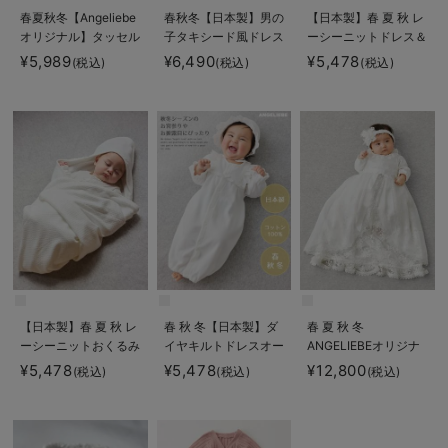
春夏秋冬【Angeliebe
春秋冬【日本製】男の
【日本製】春 夏 秋 レ
オリジナル】タッセル
子タキシード風ドレス
ーシーニットドレス＆
付きおめかしドレス＆
＆帽子セット
帽子セット
¥5,989
¥6,490
¥5,478
(税込)
(税込)
(税込)
帽子セット
【日本製】春 夏 秋 レ
春 秋 冬【日本製】ダ
春 夏 秋 冬
ーシーニットおくるみ
イヤキルトドレスオー
ANGELIEBEオリジナ
ル&帽子セット
ル プリンセスセレモ
¥5,478
¥5,478
¥12,800
(税込)
(税込)
(税込)
ニードレス