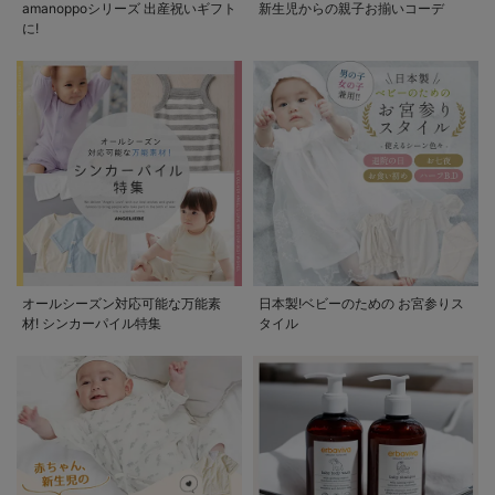
amanoppoシリーズ 出産祝いギフト
新生児からの親子お揃いコーデ
に!
オールシーズン対応可能な万能素
日本製!ベビーのための お宮参りス
材! シンカーパイル特集
タイル