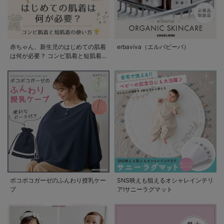
赤ちゃん、新生児のはじめての肌着
erbaviva（エルバビーバ）
は何が必要？ コンビ肌着と短肌着
の使い方
ポコポコガーゼのふんわり授乳ケー
SNS映えも狙えるオシャレインテリ
プ
ア!サニーラグマット