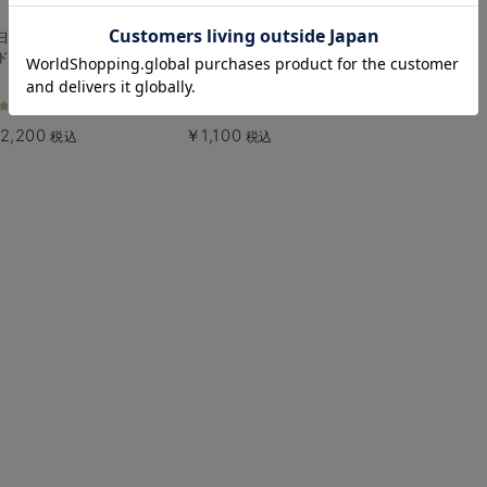
お気に入り商品を確認する
日本製】リバティ小花柄 ヘッ
ANGELIEBEオリジナル プリンセ
ドレス
スヘッドドレス
1件
3件
2,200
￥1,100
税込
税込