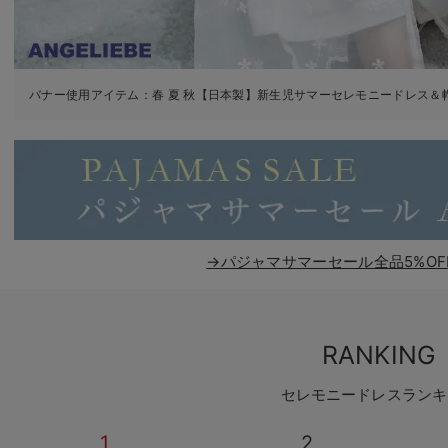
バナー使用アイテム：
春 夏 秋【日本製】新生児サマーセレモニードレス＆
→パジャマサマーセール全品5%OF
RANKING
セレモニードレスランキ
1
2