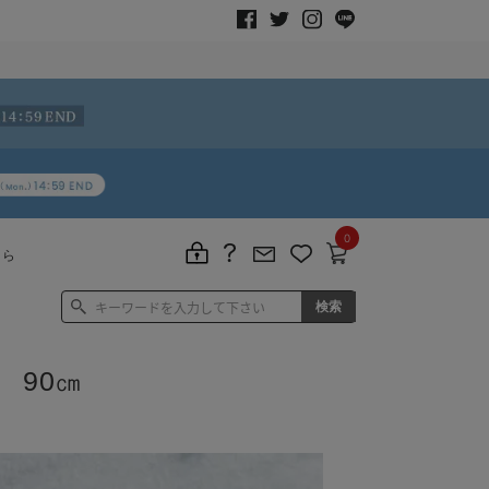
0
ちら
 90㎝