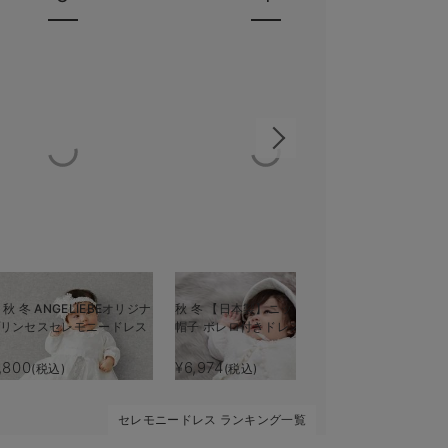
 秋 冬 ANGELIEBEオリジナ
秋 冬 【日本製】ニットキルト
春 秋 冬【
 プリンセスセレモニードレス
帽子 ボレロ付きドレスオール
チドレス＆
,800
¥6,974
¥5,390
(税込)
(税込)
(税
セレモニードレス ランキング一覧