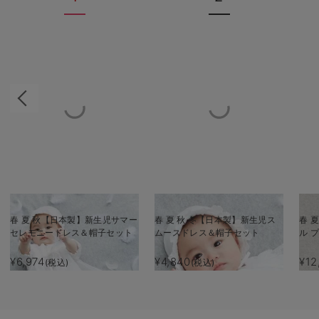
春 夏 秋【日本製】新生児サマー
春 夏 秋 冬【日本製】新生児ス
春 夏
セレモニードレス＆帽子セット
ムースドレス＆帽子セット
ル
¥6,974
¥4,840
¥12
(税込)
(税込)