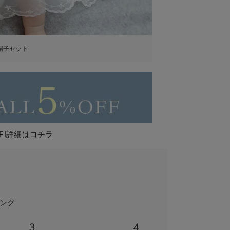
帽子セット
F!詳細はコチラ
ング
3
4