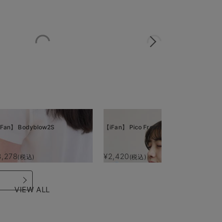
Fan】 Bodyblow2S
【iFan】 Pico Freeze
【i
3,278
¥2,420
¥
(税込)
(税込)
VIEW ALL