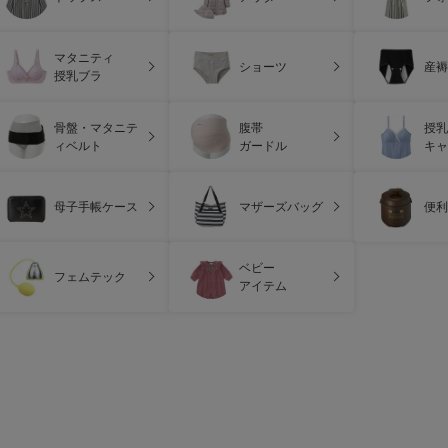
マタニティ
ショーツ
産褥
授乳ブラ
骨盤・マタニテ
腹帯
授乳
ィベルト
ガードル
キャ
母子手帳ケース
マザーズバッグ
便利
ベビー
フェムテック
アイテム