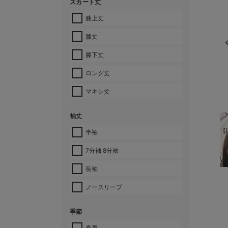
スカート丈
膝上丈
膝丈
膝下丈
ロング丈
マキシ丈
袖丈
【i
半袖
7分袖 8分袖
¥
長袖
ノースリーブ
季節
春夏