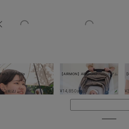
Fan】 MultiClip
【AIRMON】AIRMON2 プレミアム
【i
880
¥14,850
¥
(税込)
(税込)