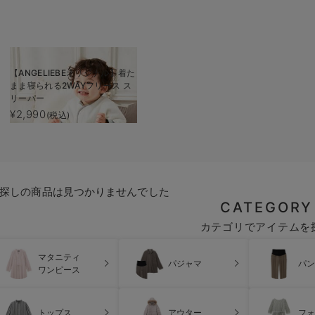
【ANGELIEBEオリジナル】着た
まま寝られる2WAYフリース ス
リーパー
¥2,990
(税込)
探しの商品は見つかりませんでした
CATEGORY
カテゴリでアイテムを
マタニティ
パジャマ
パン
ワンピース
トップス
アウター
フォ