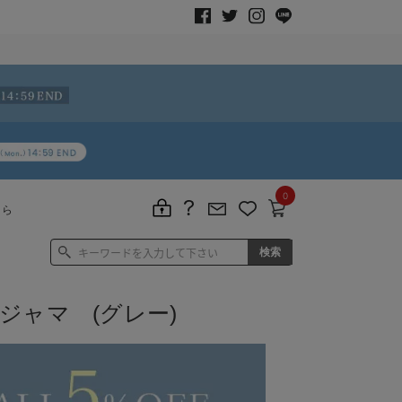
0
ちら
ジャマ (グレー)