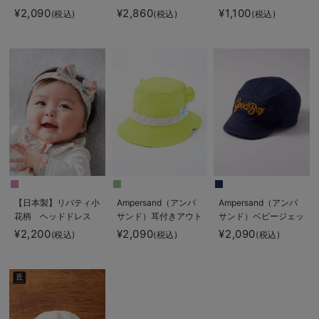
ット
ドレス
¥2,090
¥2,860
¥1,100
(税込)
(税込)
(税込)
【日本製】リバティ小
Ampersand（アンパ
Ampersand（アンパ
花柄 ヘッドドレス
サンド）耳付きアウト
サンド）ベビージェッ
ドアハット
トキャップ
¥2,200
¥2,090
¥2,090
(税込)
(税込)
(税込)