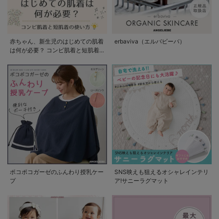
赤ちゃん、新生児のはじめての肌着
erbaviva（エルバビーバ）
は何が必要？ コンビ肌着と短肌着
の使い方
ポコポコガーゼのふんわり授乳ケー
SNS映えも狙えるオシャレインテリ
プ
ア!サニーラグマット