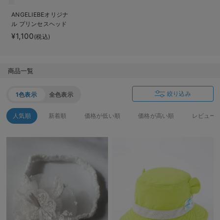
ベビー リュック
erbaviva（エルバビーバ）
ANGELIEBEオリジナ
ル プリンセスヘッド
ベビー 小物
安心の日本製。先輩ママが買ってよかった！本当に必要な出産準備品
ドレス
¥1,100
(税込)
ハレの日に着るANGELIEBEのセレモニー
買って正解！高評価レビューアイテム
商品一覧
冬に可愛いニットがお得！
絞り込み
1色表示
全色表示
親子コーデ｜ママとベビーにおすすめ！
人気順
新着順
価格が低い順
価格が高い順
レビュー
便利な育児家電
Gift Selection 出産祝い
ロンパースはいつからいつまで使う？選ぶポイントも解説！
保育園・入園準備特集
ファルスカ