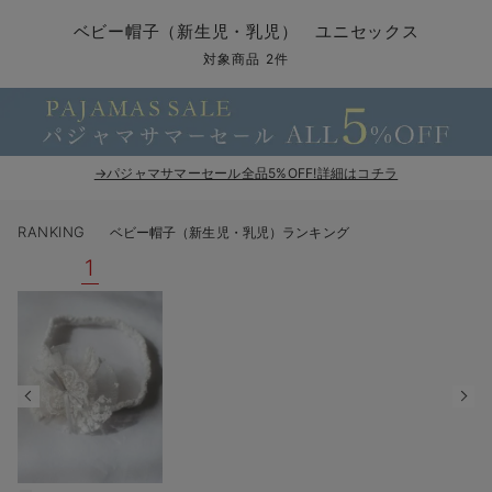
コンビ肌着・新生児/ベビー肌着
ベビー ワンピース
ベビー袴
ベビー ブランケット・タオルケット
子育て便利家電
抱っこ紐
夏のお役立ちベビーウェア
【アウトレット】トップス・授乳トップス
透け防止
再入荷｜アウター
トップス
【37周年祭セール】4
【〜10℃】3月中旬
涼しくて可愛い「ワン
デニム
きれいめトップス派
マタニティインナー
【オフィスカジュアル
パンツタイプ
【フォーマル】ボトム
【ベビー】半袖
2WAYオール
Aライン ・フレアワ
〜5,000円（税込）
綿混素材
赤ちゃんへ使うもの
【冬のあったか特集】
ベビー帽子（新生児・乳児） ユニセックス
ツーウェイオール・2WAYオール（新生児）
ベビー パンツ
おくるみ（新生児）
プレイマット・ベビー マット
ベビーケープ
シンカーパイル特集
【アウトレット】ボトムス
見えてもカワイイ
パンツ
レギンス
きれいめスカート派
ベビー
【フォーマル】トップ
【ベビー】グッズ
コンビ肌着
Iライン ・タイトシ
〜10,000円（税込）
腹巻・ひざ上パンツ
産後に使うグッズ
【冬のあったか特集】
対象商品 2件
ベビー ブルマ
ベビー 雑貨 小物
ベビーの動物なりきり特集
【アウトレット】パジャマ
コットン素材
スカート
オフィス
きれいめ美脚パンツ派
短肌着
快適ウェア10%OFF
ジャンパースカート/
10,001円（税込）〜
保温&リカバリー
【冬のあったか特集】
ベビー スカート
ベビー安全グッズ
ベビー 夏のお役立ちグッズ特集
【アウトレット】インナー
冷房対策
パジャマ
ツィード派
セット
ワーク・オフィス
女の子におススメのギ
レギンス・タイツ
→パジャマサマーセール全品5%OFF!詳細はコチラ
ベビートップス
ベビーおもちゃ
【素材別】ベビーロンパース特集
【アウトレット】ベビー
接触冷感素材
インナー
MAX55%OFF ブラッ
王道シンプル派
カジュアル
男の子におススメのギ
カップ付きインナー
RANKING
ベビー帽子（新生児・乳児）ランキング
ベビー アウター
メモリアルグッズ
袴ロンパース特集
Tシャツブラ
雑貨
セットアップ派
フォーマル / オケー
定番ギフト
あったか度◎
1
ベビー セットアップ
授乳・調乳・お食事
ブラトップ
ベビー
あったかアイテム｜ベ
もらって嬉しいギフト
裏起毛素材
スタイ・よだれかけ（新生児・ベビー）
哺乳瓶
親子セット
かわいくておもしろい
ベビー帽子（新生児・乳児）
赤ちゃん 洗剤・洗濯用品・お掃除
快適機能ウェア特集 トップス
何枚あっても嬉しいア
新生児スリーパー・ベビーパジャマ
赤ちゃん お風呂・ベビースキンケア
快適機能ウェア特集 ボトムス
長く使えるアイテム
おむつ関連グッズ
快適機能ウェア特集 パジャマ
ベビーシューズ・ファーストシューズ・ベビー靴下
お部屋映えアイテム