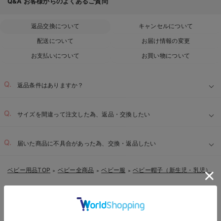
Q&A
お客様からのよくあるご質問
返品交換について
キャンセルについて
配送について
お届け情報の変更
お支払いについて
お買い物について
返品条件はありますか？
サイズを間違って注文した為、返品・交換したい
届いた商品に不具合があった為、交換・返品したい
ベビー用品TOP
ベビー全商品
ベビー服
ベビー帽子（新生児・乳児）
＞
＞
＞
EVENT
セール / クーポン情報