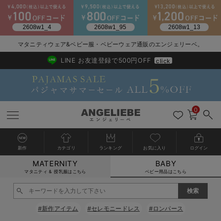
2026/NewArrival
送料495円(一部地域を除く) 7,700円以上で送料無料
マタニティウェア&ベビー服・ベビーウェア通販のエンジェリーベ。
LINE お友達登録で500円OFF
click
0
新作
カテゴリ
ランキング
お気に入り
ログイン
MATERNITY
BABY
戻る
戻る
戻る
戻る
戻る
戻る
戻る
戻る
戻る
戻る
戻る
戻る
戻る
戻る
戻る
戻る
戻る
戻る
戻る
戻る
戻る
戻る
戻る
戻る
戻る
戻る
戻る
戻る
戻る
戻る
戻る
カートに入れる
マタニティ & 授乳服はこちら
ベビー用品はこちら
新生児服全て
ベビー服全て
シーズンアイテム全て
ベビー・新生児 寝具全て
ベビー 雑貨全て
お出かけグッズ全て
ベビー｜季節の特集全て
アウトレット全て
特集全て
再入荷全て
送料無料アイテム全て
ブラキャミ おまとめ
【37周年祭セール】
気温差別オススメアイ
マタニティウェア お
こだわりの履き心地！
出産準備応援割全て
春のマタニティワンピ
Gift Selection 
冬の冷え対策インナー
入院準備の持ち物チェ
冬のあったか特集全て
閉じる
出産準備
ロンパース・カバーオール
甚平・浴衣
ベビーベッド・布団 （ベビー・新生児）
ベビーカー
猛暑からベビーを守るひんやりグッズ
【アウトレット】ワンピース
抗菌防臭加工
再入荷｜インナー
ベビーチェア（ハイローチェア）・ベビーラック
ワンピース
【37周年祭セール】2
【15℃】3月下旬～
動きやすく着回しでき
強撚スムース(コスパ
【おまとめ割】パジャ
カジュアル
ジャケット派
マタニティパジャマ
【オフィスカジュアル
レギンスタイプ
【フォーマル】ワンピ
【ベビー】長袖
ハンカチ
快適ウェア10%OFF
セットアップ・ レイ
〜3,000円（税込）
薄くてあったか
入院してすぐ使うグッ
【冬のあったか特集】
#新作アイテム
#セレモニードレス
#ロンパース