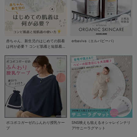
赤ちゃん、新生児のはじめての肌着
erbaviva（エルバビーバ）
は何が必要？ コンビ肌着と短肌着
の使い方
ポコポコガーゼのふんわり授乳ケー
SNS映えも狙えるオシャレインテリ
プ
ア!サニーラグマット