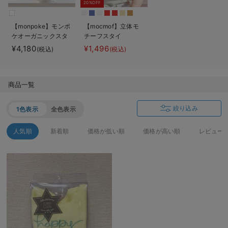
20%OFF
ベビー リュック
erbaviva（エルバビーバ）
【monpoke】モンポ
【mocmof】立体モ
ベビー 小物
安心の日本製。先輩ママが買ってよかった！本当に必要な出産準備品
ケオーガニックスタ
チーフスタイ
イセット
¥4,180
¥1,496
(税込)
(税込)
ハレの日に着るANGELIEBEのセレモニー
買って正解！高評価レビューアイテム
商品一覧
冬に可愛いニットがお得！
絞り込み
1色表示
全色表示
親子コーデ｜ママとベビーにおすすめ！
人気順
新着順
価格が低い順
価格が高い順
レビュー
便利な育児家電
Gift Selection 出産祝い
ロンパースはいつからいつまで使う？選ぶポイントも解説！
保育園・入園準備特集
ファルスカ