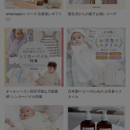
amanoppoシリーズ 出産祝いギフト
新生児からの親子お揃いコーデ
に!
オールシーズン対応可能な万能素
日本製!ベビーのための お宮参りス
材! シンカーパイル特集
タイル