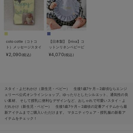
coto cotte（コトコ
【日本製】【niva】コ
ト）メッセージスタイ
ットンリネンベビービ
｜出産 祝い
ブ
¥2,090
¥4,070
(税込)
(税込)
スタイ・よだれかけ（新生児・ベビー） 生後1歳7ケ月～2歳頃ならエンジ
ェリーベ公式オンラインショップ。ゆったりとしたシルエット、通気性の良
い素材、 そして授乳に便利なデザインなど、おしゃれで可愛いスタイ・よ
だれかけ（新生児・ベビー） 生後1歳7ケ月～2歳頃の定番アイテムから最
新アイテムまでご購入いただけます。 マタニティウェア・授乳服の新着ア
イテムをチェック！