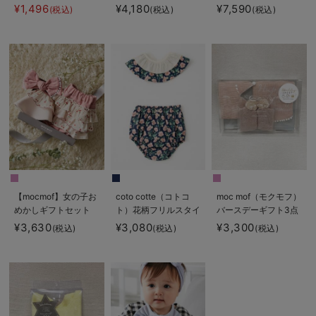
セット
ト
¥1,496
¥4,180
¥7,590
(税込)
(税込)
(税込)
【mocmof】女の子お
coto cotte（コトコ
moc mof（モクモフ）
めかしギフトセット
ト）花柄フリルスタイ
バースデーギフト3点
&ブルマ2点セット
セット
¥3,630
¥3,080
¥3,300
(税込)
(税込)
(税込)