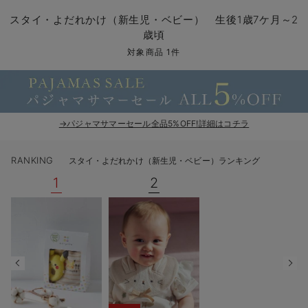
コンビ肌着・新生児/ベビー肌着
ベビー ワンピース
ベビー袴
ベビー ブランケット・タオルケット
子育て便利家電
抱っこ紐
夏のお役立ちベビーウェア
【アウトレット】トップス・授乳トップス
透け防止
再入荷｜アウター
トップス
【37周年祭セール】4
【〜10℃】3月中旬
涼しくて可愛い「ワン
デニム
きれいめトップス派
マタニティインナー
【オフィスカジュアル
パンツタイプ
【フォーマル】ボトム
【ベビー】半袖
2WAYオール
Aライン ・フレアワ
〜5,000円（税込）
綿混素材
赤ちゃんへ使うもの
【冬のあったか特集】
スタイ・よだれかけ（新生児・ベビー） 生後1歳7ケ月～2
歳頃
ツーウェイオール・2WAYオール（新生児）
ベビー パンツ
おくるみ（新生児）
プレイマット・ベビー マット
ベビーケープ
シンカーパイル特集
【アウトレット】ボトムス
見えてもカワイイ
パンツ
レギンス
きれいめスカート派
ベビー
【フォーマル】トップ
【ベビー】グッズ
コンビ肌着
Iライン ・タイトシ
〜10,000円（税込）
腹巻・ひざ上パンツ
産後に使うグッズ
【冬のあったか特集】
対象商品 1件
ベビー ブルマ
ベビー 雑貨 小物
ベビーの動物なりきり特集
【アウトレット】パジャマ
コットン素材
スカート
オフィス
きれいめ美脚パンツ派
短肌着
快適ウェア10%OFF
ジャンパースカート/
10,001円（税込）〜
保温&リカバリー
【冬のあったか特集】
ベビー スカート
ベビー安全グッズ
ベビー 夏のお役立ちグッズ特集
【アウトレット】インナー
冷房対策
パジャマ
ツィード派
セット
ワーク・オフィス
女の子におススメのギ
レギンス・タイツ
ベビートップス
ベビーおもちゃ
【素材別】ベビーロンパース特集
【アウトレット】ベビー
接触冷感素材
インナー
MAX55%OFF ブラッ
王道シンプル派
カジュアル
男の子におススメのギ
カップ付きインナー
→パジャマサマーセール全品5%OFF!詳細はコチラ
ベビー アウター
メモリアルグッズ
袴ロンパース特集
Tシャツブラ
雑貨
セットアップ派
フォーマル / オケー
定番ギフト
あったか度◎
RANKING
スタイ・よだれかけ（新生児・ベビー）ランキング
ベビー セットアップ
授乳・調乳・お食事
ブラトップ
ベビー
あったかアイテム｜ベ
もらって嬉しいギフト
裏起毛素材
1
2
スタイ・よだれかけ（新生児・ベビー）
哺乳瓶
親子セット
かわいくておもしろい
ベビー帽子（新生児・乳児）
赤ちゃん 洗剤・洗濯用品・お掃除
快適機能ウェア特集 トップス
何枚あっても嬉しいア
新生児スリーパー・ベビーパジャマ
赤ちゃん お風呂・ベビースキンケア
快適機能ウェア特集 ボトムス
長く使えるアイテム
おむつ関連グッズ
快適機能ウェア特集 パジャマ
ベビーシューズ・ファーストシューズ・ベビー靴下
お部屋映えアイテム