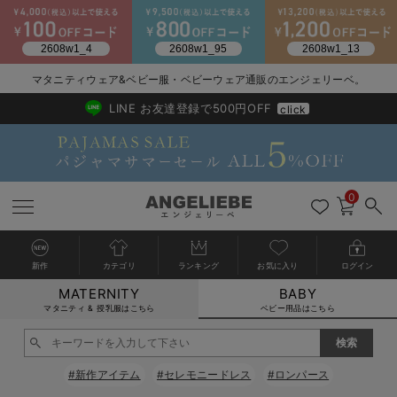
2026/NewArrival
送料495円(一部地域を除く) 7,700円以上で送料無料
マタニティウェア&ベビー服・ベビーウェア通販のエンジェリーベ。
LINE お友達登録で500円OFF
click
0
新作
カテゴリ
ランキング
お気に入り
ログイン
MATERNITY
BABY
戻る
戻る
戻る
戻る
戻る
戻る
戻る
戻る
戻る
戻る
戻る
戻る
戻る
戻る
戻る
戻る
戻る
戻る
戻る
戻る
戻る
戻る
戻る
戻る
戻る
戻る
戻る
戻る
戻る
戻る
戻る
カートに入れる
マタニティ & 授乳服はこちら
ベビー用品はこちら
新生児服全て
ベビー服全て
シーズンアイテム全て
ベビー・新生児 寝具全て
ベビー 雑貨全て
お出かけグッズ全て
ベビー｜季節の特集全て
アウトレット全て
特集全て
再入荷全て
送料無料アイテム全て
ブラキャミ おまとめ
【37周年祭セール】
気温差別オススメアイ
マタニティウェア お
こだわりの履き心地！
出産準備応援割全て
春のマタニティワンピ
Gift Selection 
冬の冷え対策インナー
入院準備の持ち物チェ
冬のあったか特集全て
閉じる
出産準備
ロンパース・カバーオール
甚平・浴衣
ベビーベッド・布団 （ベビー・新生児）
ベビーカー
猛暑からベビーを守るひんやりグッズ
【アウトレット】ワンピース
抗菌防臭加工
再入荷｜インナー
ベビーチェア（ハイローチェア）・ベビーラック
ワンピース
【37周年祭セール】2
【15℃】3月下旬～
動きやすく着回しでき
強撚スムース(コスパ
【おまとめ割】パジャ
カジュアル
ジャケット派
マタニティパジャマ
【オフィスカジュアル
レギンスタイプ
【フォーマル】ワンピ
【ベビー】長袖
ハンカチ
快適ウェア10%OFF
セットアップ・ レイ
〜3,000円（税込）
薄くてあったか
入院してすぐ使うグッ
【冬のあったか特集】
#新作アイテム
#セレモニードレス
#ロンパース