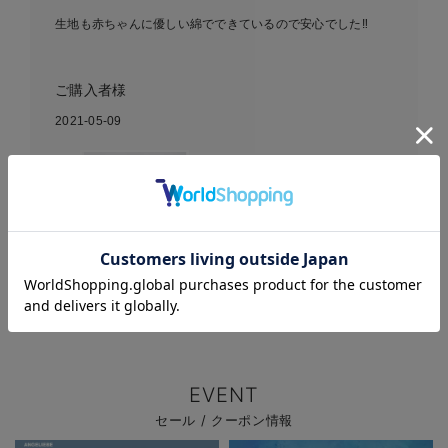
生地も赤ちゃんに優しい綿でできているので安心でした‼︎
ご購入者様
2021-05-09
Petit jam（プチジャム）ス
タイ＆ミトン 2Pギフトセッ
ト｜出産 祝い
お気に入り商品を確認する
EVENT
セール / クーポン情報