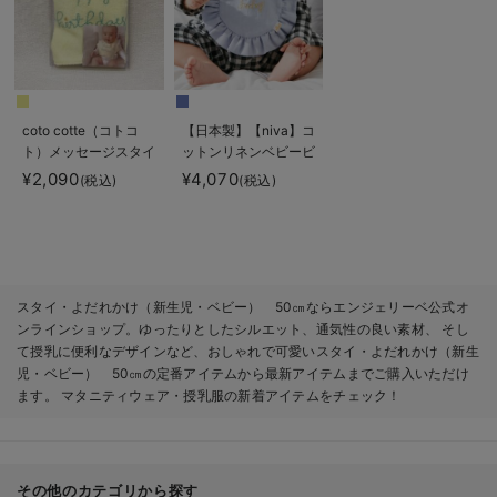
coto cotte（コトコ
【日本製】【niva】コ
ト）メッセージスタイ
ットンリネンベビービ
｜出産 祝い
ブ
¥2,090
¥4,070
(税込)
(税込)
スタイ・よだれかけ（新生児・ベビー） 50㎝ならエンジェリーベ公式オ
ンラインショップ。ゆったりとしたシルエット、通気性の良い素材、 そし
て授乳に便利なデザインなど、おしゃれで可愛いスタイ・よだれかけ（新生
児・ベビー） 50㎝の定番アイテムから最新アイテムまでご購入いただけ
ます。 マタニティウェア・授乳服の新着アイテムをチェック！
その他のカテゴリから探す