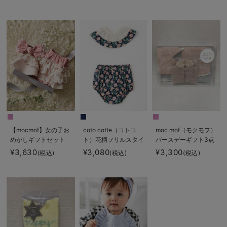
【mocmof】女の子お
coto cotte（コトコ
moc mof（モクモフ）
めかしギフトセット
ト）花柄フリルスタイ
バースデーギフト3点
&ブルマ2点セット
セット
¥3,630
¥3,080
¥3,300
(税込)
(税込)
(税込)