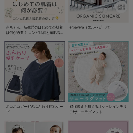
赤ちゃん、新生児のはじめての肌着
erbaviva（エルバビーバ）
は何が必要？ コンビ肌着と短肌着
の使い方
ポコポコガーゼのふんわり授乳ケー
SNS映えも狙えるオシャレインテリ
プ
ア!サニーラグマット