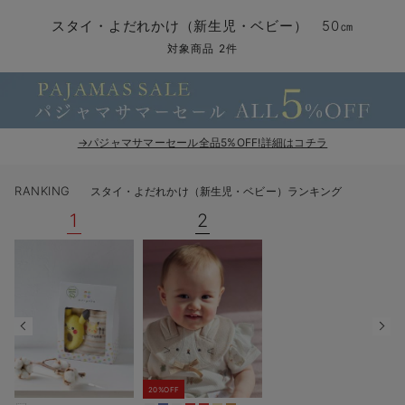
コンビ肌着・新生児/ベビー肌着
ベビー ワンピース
ベビー袴
ベビー ブランケット・タオルケット
子育て便利家電
抱っこ紐
夏のお役立ちベビーウェア
【アウトレット】トップス・授乳トップス
透け防止
再入荷｜アウター
トップス
【37周年祭セール】4
【〜10℃】3月中旬
涼しくて可愛い「ワン
デニム
きれいめトップス派
マタニティインナー
【オフィスカジュアル
パンツタイプ
【フォーマル】ボトム
【ベビー】半袖
2WAYオール
Aライン ・フレアワ
〜5,000円（税込）
綿混素材
赤ちゃんへ使うもの
【冬のあったか特集】
スタイ・よだれかけ（新生児・ベビー） 50㎝
ツーウェイオール・2WAYオール（新生児）
ベビー パンツ
おくるみ（新生児）
プレイマット・ベビー マット
ベビーケープ
シンカーパイル特集
【アウトレット】ボトムス
見えてもカワイイ
パンツ
レギンス
きれいめスカート派
ベビー
【フォーマル】トップ
【ベビー】グッズ
コンビ肌着
Iライン ・タイトシ
〜10,000円（税込）
腹巻・ひざ上パンツ
産後に使うグッズ
【冬のあったか特集】
対象商品 2件
ベビー ブルマ
ベビー 雑貨 小物
ベビーの動物なりきり特集
【アウトレット】パジャマ
コットン素材
スカート
オフィス
きれいめ美脚パンツ派
短肌着
快適ウェア10%OFF
ジャンパースカート/
10,001円（税込）〜
保温&リカバリー
【冬のあったか特集】
ベビー スカート
ベビー安全グッズ
ベビー 夏のお役立ちグッズ特集
【アウトレット】インナー
冷房対策
パジャマ
ツィード派
セット
ワーク・オフィス
女の子におススメのギ
レギンス・タイツ
→パジャマサマーセール全品5%OFF!詳細はコチラ
ベビートップス
ベビーおもちゃ
【素材別】ベビーロンパース特集
【アウトレット】ベビー
接触冷感素材
インナー
MAX55%OFF ブラッ
王道シンプル派
カジュアル
男の子におススメのギ
カップ付きインナー
RANKING
スタイ・よだれかけ（新生児・ベビー）ランキング
ベビー アウター
メモリアルグッズ
袴ロンパース特集
Tシャツブラ
雑貨
セットアップ派
フォーマル / オケー
定番ギフト
あったか度◎
1
2
ベビー セットアップ
授乳・調乳・お食事
ブラトップ
ベビー
あったかアイテム｜ベ
もらって嬉しいギフト
裏起毛素材
スタイ・よだれかけ（新生児・ベビー）
哺乳瓶
親子セット
かわいくておもしろい
ベビー帽子（新生児・乳児）
赤ちゃん 洗剤・洗濯用品・お掃除
快適機能ウェア特集 トップス
何枚あっても嬉しいア
新生児スリーパー・ベビーパジャマ
赤ちゃん お風呂・ベビースキンケア
快適機能ウェア特集 ボトムス
長く使えるアイテム
おむつ関連グッズ
快適機能ウェア特集 パジャマ
ベビーシューズ・ファーストシューズ・ベビー靴下
お部屋映えアイテム
20%OFF