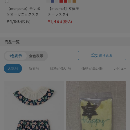
ベビー リュック
erbaviva（エルバビーバ）
【monpoke】モンポ
【mocmof】立体モ
ケオーガニックスタ
チーフスタイ
ベビー 小物
安心の日本製。先輩ママが買ってよかった！本当に必要な出産準備品
イセット
¥4,180
¥1,496
(税込)
(税込)
ハレの日に着るANGELIEBEのセレモニー
買って正解！高評価レビューアイテム
商品一覧
冬に可愛いニットがお得！
絞り込み
1色表示
全色表示
親子コーデ｜ママとベビーにおすすめ！
人気順
新着順
価格が低い順
価格が高い順
レビュー
便利な育児家電
Gift Selection 出産祝い
ロンパースはいつからいつまで使う？選ぶポイントも解説！
保育園・入園準備特集
ファルスカ