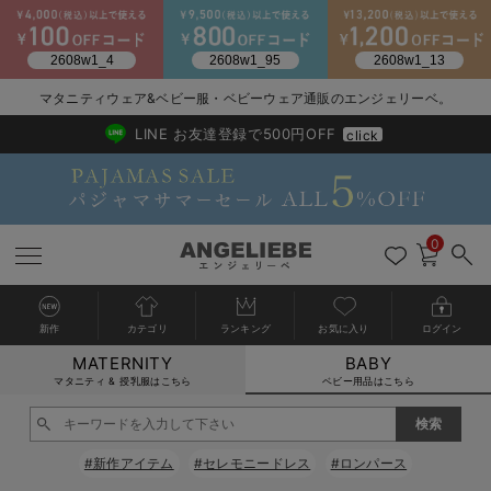
2026/NewArrival
送料495円(一部地域を除く) 7,700円以上で送料無料
マタニティウェア&ベビー服・ベビーウェア通販のエンジェリーベ。
LINE お友達登録で500円OFF
click
0
新作
カテゴリ
ランキング
お気に入り
ログイン
MATERNITY
BABY
戻る
戻る
戻る
戻る
戻る
戻る
戻る
戻る
戻る
戻る
戻る
戻る
戻る
戻る
戻る
戻る
戻る
戻る
戻る
戻る
戻る
戻る
戻る
戻る
戻る
戻る
戻る
戻る
戻る
戻る
戻る
カートに入れる
マタニティ & 授乳服はこちら
ベビー用品はこちら
新生児服全て
ベビー服全て
シーズンアイテム全て
ベビー・新生児 寝具全て
ベビー 雑貨全て
お出かけグッズ全て
ベビー｜季節の特集全て
アウトレット全て
特集全て
再入荷全て
送料無料アイテム全て
ブラキャミ おまとめ
【37周年祭セール】
気温差別オススメアイ
マタニティウェア お
こだわりの履き心地！
出産準備応援割全て
春のマタニティワンピ
Gift Selection 
冬の冷え対策インナー
入院準備の持ち物チェ
冬のあったか特集全て
閉じる
出産準備
ロンパース・カバーオール
甚平・浴衣
ベビーベッド・布団 （ベビー・新生児）
ベビーカー
猛暑からベビーを守るひんやりグッズ
【アウトレット】ワンピース
抗菌防臭加工
再入荷｜インナー
ベビーチェア（ハイローチェア）・ベビーラック
ワンピース
【37周年祭セール】2
【15℃】3月下旬～
動きやすく着回しでき
強撚スムース(コスパ
【おまとめ割】パジャ
カジュアル
ジャケット派
マタニティパジャマ
【オフィスカジュアル
レギンスタイプ
【フォーマル】ワンピ
【ベビー】長袖
ハンカチ
快適ウェア10%OFF
セットアップ・ レイ
〜3,000円（税込）
薄くてあったか
入院してすぐ使うグッ
【冬のあったか特集】
#新作アイテム
#セレモニードレス
#ロンパース