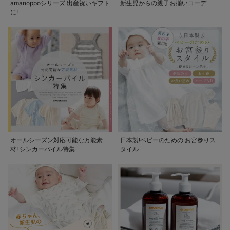
amanoppoシリーズ 出産祝いギフト
新生児からの親子お揃いコーデ
に!
オールシーズン対応可能な万能素
日本製!ベビーのための お宮参りス
材! シンカーパイル特集
タイル