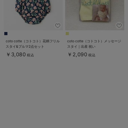
デロンギ
入院準備の持ち物チェック
coto cotte（コトコト）花柄フリル
coto cotte（コトコト）メッセージ
スタイ&ブルマ2点セット
スタイ｜出産 祝い
￥3,080
￥2,090
税込
税込