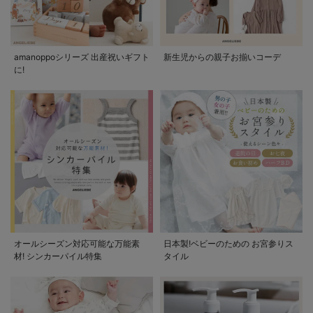
amanoppoシリーズ 出産祝いギフト
新生児からの親子お揃いコーデ
に!
オールシーズン対応可能な万能素
日本製!ベビーのための お宮参りス
材! シンカーパイル特集
タイル