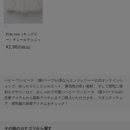
Kids zoo（キッズズ
ー）チュールチュニッ
ク
¥2,860
(税込)
ベビー ワンピース (紫/パープル)系ならエンジェリーベ公式オンラインシ
ョップ。ゆったりとしたシルエット、通気性の良い素材、 そして授乳に便
利なデザインなど、おしゃれで可愛いベビー ワンピース (紫/パープル)の
定番アイテムから最新アイテムまでご購入いただけます。 マタニティウェ
ア・授乳服の新着アイテムをチェック！
その他のカテゴリから探す