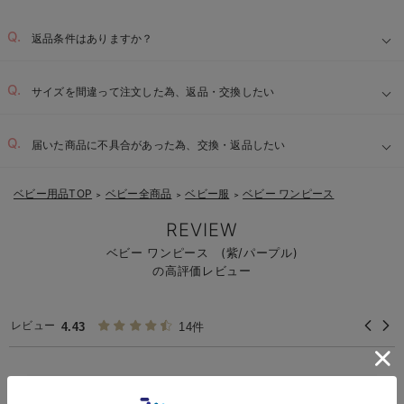
返品条件はありますか？
サイズを間違って注文した為、返品・交換したい
届いた商品に不具合があった為、交換・返品したい
ベビー用品TOP
ベビー全商品
ベビー服
ベビー ワンピース
＞
＞
＞
REVIEW
ベビー ワンピース (紫/パープル)
の高評価レビュー
レビュー
4.43
14件