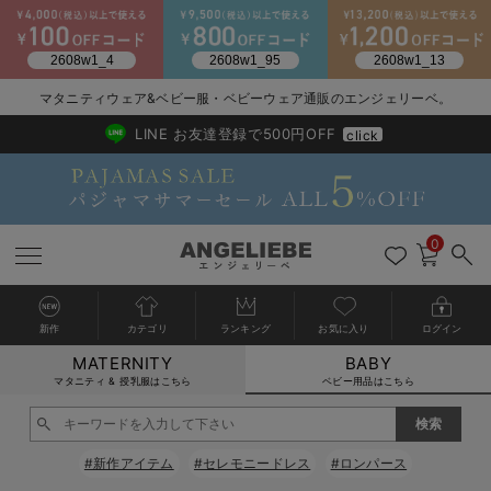
2026/NewArrival
送料495円(一部地域を除く) 7,700円以上で送料無料
マタニティウェア&ベビー服・ベビーウェア通販のエンジェリーベ。
LINE お友達登録で500円OFF
click
0
新作
カテゴリ
ランキング
お気に入り
ログイン
MATERNITY
BABY
戻る
戻る
戻る
戻る
戻る
戻る
戻る
戻る
戻る
戻る
戻る
戻る
戻る
戻る
戻る
戻る
戻る
戻る
戻る
戻る
戻る
戻る
戻る
戻る
戻る
戻る
戻る
戻る
戻る
戻る
戻る
カートに入れる
マタニティ & 授乳服はこちら
ベビー用品はこちら
新生児服全て
ベビー服全て
シーズンアイテム全て
ベビー・新生児 寝具全て
ベビー 雑貨全て
お出かけグッズ全て
ベビー｜季節の特集全て
アウトレット全て
特集全て
再入荷全て
送料無料アイテム全て
ブラキャミ おまとめ
【37周年祭セール】
気温差別オススメアイ
マタニティウェア お
こだわりの履き心地！
出産準備応援割全て
春のマタニティワンピ
Gift Selection 
冬の冷え対策インナー
入院準備の持ち物チェ
冬のあったか特集全て
閉じる
出産準備
ロンパース・カバーオール
甚平・浴衣
ベビーベッド・布団 （ベビー・新生児）
ベビーカー
猛暑からベビーを守るひんやりグッズ
【アウトレット】ワンピース
抗菌防臭加工
再入荷｜インナー
ベビーチェア（ハイローチェア）・ベビーラック
ワンピース
【37周年祭セール】2
【15℃】3月下旬～
動きやすく着回しでき
強撚スムース(コスパ
【おまとめ割】パジャ
カジュアル
ジャケット派
マタニティパジャマ
【オフィスカジュアル
レギンスタイプ
【フォーマル】ワンピ
【ベビー】長袖
ハンカチ
快適ウェア10%OFF
セットアップ・ レイ
〜3,000円（税込）
薄くてあったか
入院してすぐ使うグッ
【冬のあったか特集】
#新作アイテム
#セレモニードレス
#ロンパース