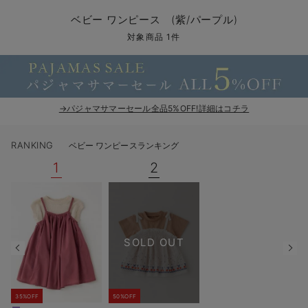
コンビ肌着・新生児/ベビー肌着
ベビー ワンピース
ベビー袴
ベビー ブランケット・タオルケット
子育て便利家電
抱っこ紐
夏のお役立ちベビーウェア
【アウトレット】トップス・授乳トップス
透け防止
再入荷｜アウター
トップス
【37周年祭セール】4
【〜10℃】3月中旬
涼しくて可愛い「ワン
デニム
きれいめトップス派
マタニティインナー
【オフィスカジュアル
パンツタイプ
【フォーマル】ボトム
【ベビー】半袖
2WAYオール
Aライン ・フレアワ
〜5,000円（税込）
綿混素材
赤ちゃんへ使うもの
【冬のあったか特集】
ベビー ワンピース (紫/パープル)
ツーウェイオール・2WAYオール（新生児）
ベビー パンツ
おくるみ（新生児）
プレイマット・ベビー マット
ベビーケープ
シンカーパイル特集
【アウトレット】ボトムス
見えてもカワイイ
パンツ
レギンス
きれいめスカート派
ベビー
【フォーマル】トップ
【ベビー】グッズ
コンビ肌着
Iライン ・タイトシ
〜10,000円（税込）
腹巻・ひざ上パンツ
産後に使うグッズ
【冬のあったか特集】
対象商品 1件
ベビー ブルマ
ベビー 雑貨 小物
ベビーの動物なりきり特集
【アウトレット】パジャマ
コットン素材
スカート
オフィス
きれいめ美脚パンツ派
短肌着
快適ウェア10%OFF
ジャンパースカート/
10,001円（税込）〜
保温&リカバリー
【冬のあったか特集】
ベビー スカート
ベビー安全グッズ
ベビー 夏のお役立ちグッズ特集
【アウトレット】インナー
冷房対策
パジャマ
ツィード派
セット
ワーク・オフィス
女の子におススメのギ
レギンス・タイツ
→パジャマサマーセール全品5%OFF!詳細はコチラ
ベビートップス
ベビーおもちゃ
【素材別】ベビーロンパース特集
【アウトレット】ベビー
接触冷感素材
インナー
MAX55%OFF ブラッ
王道シンプル派
カジュアル
男の子におススメのギ
カップ付きインナー
RANKING
ベビー ワンピースランキング
ベビー アウター
メモリアルグッズ
袴ロンパース特集
Tシャツブラ
雑貨
セットアップ派
フォーマル / オケー
定番ギフト
あったか度◎
1
2
ベビー セットアップ
授乳・調乳・お食事
ブラトップ
ベビー
あったかアイテム｜ベ
もらって嬉しいギフト
裏起毛素材
スタイ・よだれかけ（新生児・ベビー）
哺乳瓶
親子セット
かわいくておもしろい
ベビー帽子（新生児・乳児）
赤ちゃん 洗剤・洗濯用品・お掃除
快適機能ウェア特集 トップス
何枚あっても嬉しいア
SOLD OUT
新生児スリーパー・ベビーパジャマ
赤ちゃん お風呂・ベビースキンケア
快適機能ウェア特集 ボトムス
長く使えるアイテム
おむつ関連グッズ
快適機能ウェア特集 パジャマ
ベビーシューズ・ファーストシューズ・ベビー靴下
お部屋映えアイテム
35%OFF
50%OFF