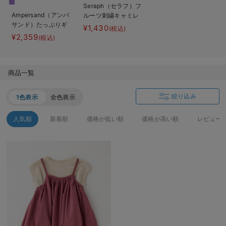
Seraph（セラフ）フ
ベビー リュック
erbaviva（エルバビーバ）
Ampersand（アンパ
ルーツ刺繍キャミレ
サンド）たっぷりギ
イヤードチュニック
¥1,430
ベビー 小物
安心の日本製。先輩ママが買ってよかった！本当に必要な出産準備品
(税込)
ャザーワンピース＆
¥2,359
(税込)
トップス
ハレの日に着るANGELIEBEのセレモニー
買って正解！高評価レビューアイテム
商品一覧
冬に可愛いニットがお得！
絞り込み
1色表示
全色表示
親子コーデ｜ママとベビーにおすすめ！
人気順
新着順
価格が低い順
価格が高い順
レビュー
便利な育児家電
Gift Selection 出産祝い
ロンパースはいつからいつまで使う？選ぶポイントも解説！
保育園・入園準備特集
ファルスカ