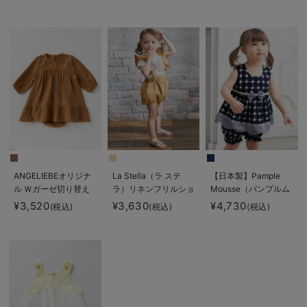
プス
ップ
ANGELIEBEオリジナ
La Stella（ラ ステ
【日本製】Pample
ル Ｗガーゼ切り替え
ラ）リネンフリルショ
Mousse（パンプルム
レースワンピース＆ブ
ルダーサロペット
ース）ドットワンピー
¥3,520
¥3,630
¥4,730
(税込)
(税込)
(税込)
ルマセット
ス＆ブルマセット