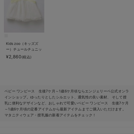
Kids zoo（キッズズ
ー）チュールチュニッ
ク
¥2,860
(税込)
ベビー ワンピース 生後7ケ月～1歳6ケ月頃ならエンジェリーベ公式オンラ
インショップ。ゆったりとしたシルエット、通気性の良い素材、 そして授
乳に便利なデザインなど、おしゃれで可愛いベビー ワンピース 生後7ケ月
～1歳6ケ月頃の定番アイテムから最新アイテムまでご購入いただけます。
マタニティウェア・授乳服の新着アイテムをチェック！