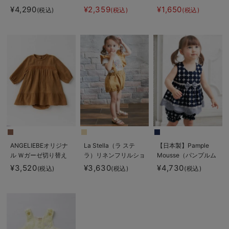
ザーワンピース＆トッ
イ）プリーツセットア
¥4,290
¥2,359
¥1,650
(税込)
(税込)
(税込)
プス
ップ
ANGELIEBEオリジナ
La Stella（ラ ステ
【日本製】Pample
ル Ｗガーゼ切り替え
ラ）リネンフリルショ
Mousse（パンプルム
レースワンピース＆ブ
ルダーサロペット
ース）ドットワンピー
¥3,520
¥3,630
¥4,730
(税込)
(税込)
(税込)
ルマセット
ス＆ブルマセット