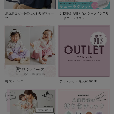
ポコポコガーゼのふんわり授乳ケー
SNS映えも狙えるオシャレインテリ
プ
ア!サニーラグマット
袴ロンパース
アウトレット 最大90%OFF