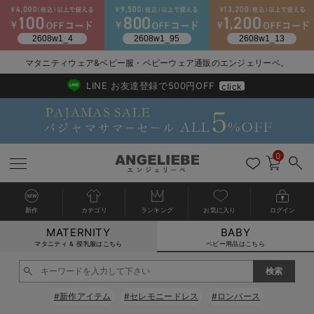
2026/NewArrival
送料495円(一部地域を除く) 7,700円以上で送料無料
マタニティウェア&ベビー服・ベビーウェア通販のエンジェリーベ。
LINE お友達登録で500円OFF
click
0
新作
カテゴリ
ランキング
お気に入り
ログイン
MATERNITY
BABY
戻る
戻る
戻る
戻る
戻る
戻る
戻る
戻る
戻る
戻る
戻る
戻る
戻る
戻る
戻る
戻る
戻る
戻る
戻る
戻る
戻る
戻る
戻る
戻る
戻る
戻る
戻る
戻る
戻る
戻る
戻る
カートに入れる
マタニティ & 授乳服はこちら
ベビー用品はこちら
新生児服全て
ベビー服全て
シーズンアイテム全て
ベビー・新生児 寝具全て
ベビー 雑貨全て
お出かけグッズ全て
ベビー｜季節の特集全て
アウトレット全て
特集全て
再入荷全て
送料無料アイテム全て
ブラキャミ おまとめ
【37周年祭セール】
気温差別オススメアイ
マタニティウェア お
こだわりの履き心地！
出産準備応援割全て
春のマタニティワンピ
Gift Selection 
冬の冷え対策インナー
入院準備の持ち物チェ
冬のあったか特集全て
閉じる
出産準備
ロンパース・カバーオール
甚平・浴衣
ベビーベッド・布団 （ベビー・新生児）
ベビーカー
猛暑からベビーを守るひんやりグッズ
【アウトレット】ワンピース
抗菌防臭加工
再入荷｜インナー
ベビーチェア（ハイローチェア）・ベビーラック
ワンピース
【37周年祭セール】2
【15℃】3月下旬～
動きやすく着回しでき
強撚スムース(コスパ
【おまとめ割】パジャ
カジュアル
ジャケット派
マタニティパジャマ
【オフィスカジュアル
レギンスタイプ
【フォーマル】ワンピ
【ベビー】長袖
ハンカチ
快適ウェア10%OFF
セットアップ・ レイ
〜3,000円（税込）
薄くてあったか
入院してすぐ使うグッ
【冬のあったか特集】
#新作アイテム
#セレモニードレス
#ロンパース