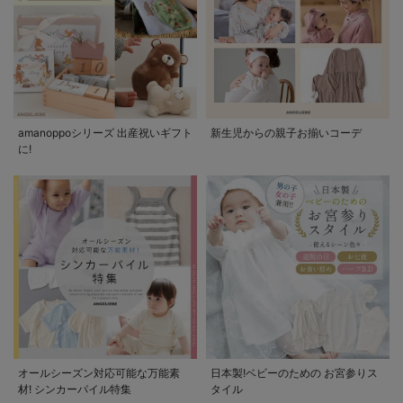
amanoppoシリーズ 出産祝いギフト
新生児からの親子お揃いコーデ
に!
オールシーズン対応可能な万能素
日本製!ベビーのための お宮参りス
材! シンカーパイル特集
タイル