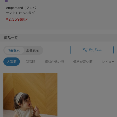
ベビー リュック
erbaviva（エルバビーバ）
Ampersand（アンパ
サンド）たっぷりギ
ベビー 小物
安心の日本製。先輩ママが買ってよかった！本当に必要な出産準備品
ャザーワンピース＆
¥2,359
(税込)
トップス
ハレの日に着るANGELIEBEのセレモニー
買って正解！高評価レビューアイテム
商品一覧
冬に可愛いニットがお得！
絞り込み
1色表示
全色表示
親子コーデ｜ママとベビーにおすすめ！
人気順
新着順
価格が低い順
価格が高い順
レビュー
便利な育児家電
Gift Selection 出産祝い
ロンパースはいつからいつまで使う？選ぶポイントも解説！
保育園・入園準備特集
ファルスカ