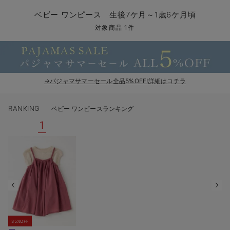
コンビ肌着・新生児/ベビー肌着
ベビー ワンピース
ベビー袴
ベビー ブランケット・タオルケット
子育て便利家電
抱っこ紐
夏のお役立ちベビーウェア
【アウトレット】トップス・授乳トップス
透け防止
再入荷｜アウター
トップス
【37周年祭セール】4
【〜10℃】3月中旬
涼しくて可愛い「ワン
デニム
きれいめトップス派
マタニティインナー
【オフィスカジュアル
パンツタイプ
【フォーマル】ボトム
【ベビー】半袖
2WAYオール
Aライン ・フレアワ
〜5,000円（税込）
綿混素材
赤ちゃんへ使うもの
【冬のあったか特集】
ベビー ワンピース 生後7ケ月～1歳6ケ月頃
ツーウェイオール・2WAYオール（新生児）
ベビー パンツ
おくるみ（新生児）
プレイマット・ベビー マット
ベビーケープ
シンカーパイル特集
【アウトレット】ボトムス
見えてもカワイイ
パンツ
レギンス
きれいめスカート派
ベビー
【フォーマル】トップ
【ベビー】グッズ
コンビ肌着
Iライン ・タイトシ
〜10,000円（税込）
腹巻・ひざ上パンツ
産後に使うグッズ
【冬のあったか特集】
対象商品 1件
ベビー ブルマ
ベビー 雑貨 小物
ベビーの動物なりきり特集
【アウトレット】パジャマ
コットン素材
スカート
オフィス
きれいめ美脚パンツ派
短肌着
快適ウェア10%OFF
ジャンパースカート/
10,001円（税込）〜
保温&リカバリー
【冬のあったか特集】
ベビー スカート
ベビー安全グッズ
ベビー 夏のお役立ちグッズ特集
【アウトレット】インナー
冷房対策
パジャマ
ツィード派
セット
ワーク・オフィス
女の子におススメのギ
レギンス・タイツ
→パジャマサマーセール全品5%OFF!詳細はコチラ
ベビートップス
ベビーおもちゃ
【素材別】ベビーロンパース特集
【アウトレット】ベビー
接触冷感素材
インナー
MAX55%OFF ブラッ
王道シンプル派
カジュアル
男の子におススメのギ
カップ付きインナー
RANKING
ベビー ワンピースランキング
ベビー アウター
メモリアルグッズ
袴ロンパース特集
Tシャツブラ
雑貨
セットアップ派
フォーマル / オケー
定番ギフト
あったか度◎
1
ベビー セットアップ
授乳・調乳・お食事
ブラトップ
ベビー
あったかアイテム｜ベ
もらって嬉しいギフト
裏起毛素材
スタイ・よだれかけ（新生児・ベビー）
哺乳瓶
親子セット
かわいくておもしろい
ベビー帽子（新生児・乳児）
赤ちゃん 洗剤・洗濯用品・お掃除
快適機能ウェア特集 トップス
何枚あっても嬉しいア
新生児スリーパー・ベビーパジャマ
赤ちゃん お風呂・ベビースキンケア
快適機能ウェア特集 ボトムス
長く使えるアイテム
おむつ関連グッズ
快適機能ウェア特集 パジャマ
ベビーシューズ・ファーストシューズ・ベビー靴下
お部屋映えアイテム
35%OFF