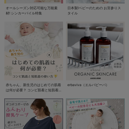
オールシーズン対応可能な万能素
日本製!ベビーのための お宮参りス
材! シンカーパイル特集
タイル
赤ちゃん、新生児のはじめての肌着
erbaviva（エルバビーバ）
は何が必要？ コンビ肌着と短肌着
の使い方