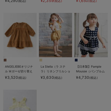
¥4,290
¥2,359
¥1,650
(税込)
(税込)
(税込)
プス
ップ
ANGELIEBEオリジナ
La Stella（ラ ステ
【日本製】Pample
ル Ｗガーゼ切り替え
ラ）リネンフリルショ
Mousse（パンプルム
レースワンピース＆ブ
ルダーサロペット
ース）ドットワンピー
¥3,520
¥3,630
¥4,730
(税込)
(税込)
(税込)
ルマセット
ス＆ブルマセット