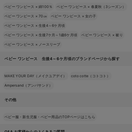
ベビー ワンピース
×
綿100％
ベビー ワンピース
×
春夏秋（3シーズン）
ベビー ワンピース
×
70㎝
ベビー ワンピース
×
女の子
ベビー ワンピース
×
生後4～6ケ月頃
ベビー ワンピース
×
生後7ケ月～1歳6ケ月頃
ベビー ワンピース
×
被り
ベビー ワンピース
×
ノースリーブ
ベビー ワンピース 生後4～6ケ月頃のブランドページから探す
MAKE YOUR DAY（メイクユアデイ）
coto cotte（コトコト）
Ampersand（アンパサンド）
その他
ベビー服・新生児服・ベビー用品のTOPページはこちら
Q&A
お客様からのよくあるご質問