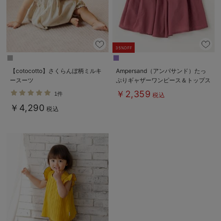
デロンギ
入院準備の持ち物チェック
35%OFF
【cotocotto】さくらんぼ柄ミルキ
Ampersand（アンパサンド）たっ
ースーツ
ぷりギャザーワンピース＆トップス
￥2,359
1件
税込
￥4,290
税込