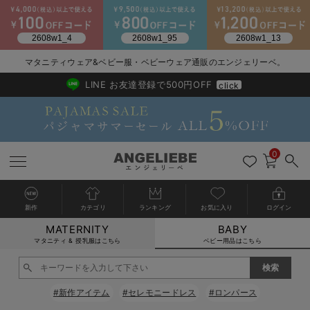
2026/NewArrival
送料495円(一部地域を除く) 7,700円以上で送料無料
マタニティウェア&ベビー服・ベビーウェア通販のエンジェリーベ。
LINE お友達登録で500円OFF
click
0
新作
カテゴリ
ランキング
お気に入り
ログイン
MATERNITY
BABY
戻る
戻る
戻る
戻る
戻る
戻る
戻る
戻る
戻る
戻る
戻る
戻る
戻る
戻る
戻る
戻る
戻る
戻る
戻る
戻る
戻る
戻る
戻る
戻る
戻る
戻る
戻る
戻る
戻る
戻る
戻る
カートに入れる
マタニティ & 授乳服はこちら
ベビー用品はこちら
新生児服全て
ベビー服全て
シーズンアイテム全て
ベビー・新生児 寝具全て
ベビー 雑貨全て
お出かけグッズ全て
ベビー｜季節の特集全て
アウトレット全て
特集全て
再入荷全て
送料無料アイテム全て
ブラキャミ おまとめ
【37周年祭セール】
気温差別オススメアイ
マタニティウェア お
こだわりの履き心地！
出産準備応援割全て
春のマタニティワンピ
Gift Selection 
冬の冷え対策インナー
入院準備の持ち物チェ
冬のあったか特集全て
閉じる
出産準備
ロンパース・カバーオール
甚平・浴衣
ベビーベッド・布団 （ベビー・新生児）
ベビーカー
猛暑からベビーを守るひんやりグッズ
【アウトレット】ワンピース
抗菌防臭加工
再入荷｜インナー
ベビーチェア（ハイローチェア）・ベビーラック
ワンピース
【37周年祭セール】2
【15℃】3月下旬～
動きやすく着回しでき
強撚スムース(コスパ
【おまとめ割】パジャ
カジュアル
ジャケット派
マタニティパジャマ
【オフィスカジュアル
レギンスタイプ
【フォーマル】ワンピ
【ベビー】長袖
ハンカチ
快適ウェア10%OFF
セットアップ・ レイ
〜3,000円（税込）
薄くてあったか
入院してすぐ使うグッ
【冬のあったか特集】
#新作アイテム
#セレモニードレス
#ロンパース