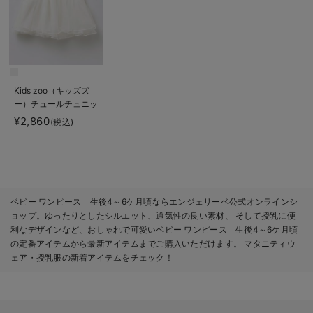
Kids zoo（キッズズ
ー）チュールチュニッ
ク
¥2,860
(税込)
ベビー ワンピース 生後4～6ケ月頃ならエンジェリーベ公式オンラインシ
ョップ。ゆったりとしたシルエット、通気性の良い素材、 そして授乳に便
利なデザインなど、おしゃれで可愛いベビー ワンピース 生後4～6ケ月頃
の定番アイテムから最新アイテムまでご購入いただけます。 マタニティウ
ェア・授乳服の新着アイテムをチェック！