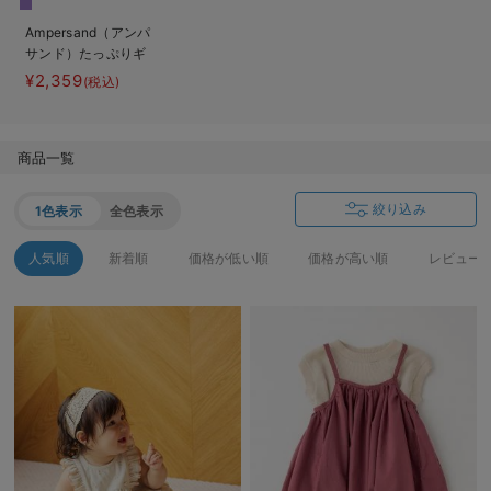
ベビー リュック
erbaviva（エルバビーバ）
Ampersand（アンパ
サンド）たっぷりギ
ベビー 小物
安心の日本製。先輩ママが買ってよかった！本当に必要な出産準備品
ャザーワンピース＆
¥2,359
(税込)
トップス
ハレの日に着るANGELIEBEのセレモニー
買って正解！高評価レビューアイテム
商品一覧
冬に可愛いニットがお得！
絞り込み
1色表示
全色表示
親子コーデ｜ママとベビーにおすすめ！
人気順
新着順
価格が低い順
価格が高い順
レビュー
便利な育児家電
Gift Selection 出産祝い
ロンパースはいつからいつまで使う？選ぶポイントも解説！
保育園・入園準備特集
ファルスカ