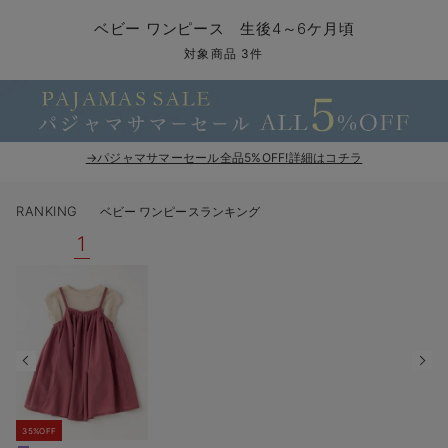
コンビ肌着・新生児/ベビー肌着
ベビー ワンピース
ベビー袴
ベビー ブランケット・タオルケット
子育て便利家電
抱っこ紐
夏のお役立ちベビーウェア
【アウトレット】トップス・授乳トップス
透け防止
再入荷｜アウター
トップス
【37周年祭セール】4
【〜10℃】3月中旬
涼しくて可愛い「ワン
デニム
きれいめトップス派
マタニティインナー
【オフィスカジュアル
パンツタイプ
【フォーマル】ボトム
【ベビー】半袖
2WAYオール
Aライン ・フレアワ
〜5,000円（税込）
綿混素材
赤ちゃんへ使うもの
【冬のあったか特集】
ベビー ワンピース 生後4～6ケ月頃
ツーウェイオール・2WAYオール（新生児）
ベビー パンツ
おくるみ（新生児）
プレイマット・ベビー マット
ベビーケープ
シンカーパイル特集
【アウトレット】ボトムス
見えてもカワイイ
パンツ
レギンス
きれいめスカート派
ベビー
【フォーマル】トップ
【ベビー】グッズ
コンビ肌着
Iライン ・タイトシ
〜10,000円（税込）
腹巻・ひざ上パンツ
産後に使うグッズ
【冬のあったか特集】
対象商品 3件
ベビー ブルマ
ベビー 雑貨 小物
ベビーの動物なりきり特集
【アウトレット】パジャマ
コットン素材
スカート
オフィス
きれいめ美脚パンツ派
短肌着
快適ウェア10%OFF
ジャンパースカート/
10,001円（税込）〜
保温&リカバリー
【冬のあったか特集】
ベビー スカート
ベビー安全グッズ
ベビー 夏のお役立ちグッズ特集
【アウトレット】インナー
冷房対策
パジャマ
ツィード派
セット
ワーク・オフィス
女の子におススメのギ
レギンス・タイツ
→パジャマサマーセール全品5%OFF!詳細はコチラ
ベビートップス
ベビーおもちゃ
【素材別】ベビーロンパース特集
【アウトレット】ベビー
接触冷感素材
インナー
MAX55%OFF ブラッ
王道シンプル派
カジュアル
男の子におススメのギ
カップ付きインナー
RANKING
ベビー ワンピースランキング
ベビー アウター
メモリアルグッズ
袴ロンパース特集
Tシャツブラ
雑貨
セットアップ派
フォーマル / オケー
定番ギフト
あったか度◎
1
ベビー セットアップ
授乳・調乳・お食事
ブラトップ
ベビー
あったかアイテム｜ベ
もらって嬉しいギフト
裏起毛素材
スタイ・よだれかけ（新生児・ベビー）
哺乳瓶
親子セット
かわいくておもしろい
ベビー帽子（新生児・乳児）
赤ちゃん 洗剤・洗濯用品・お掃除
快適機能ウェア特集 トップス
何枚あっても嬉しいア
新生児スリーパー・ベビーパジャマ
赤ちゃん お風呂・ベビースキンケア
快適機能ウェア特集 ボトムス
長く使えるアイテム
おむつ関連グッズ
快適機能ウェア特集 パジャマ
ベビーシューズ・ファーストシューズ・ベビー靴下
お部屋映えアイテム
35%OFF