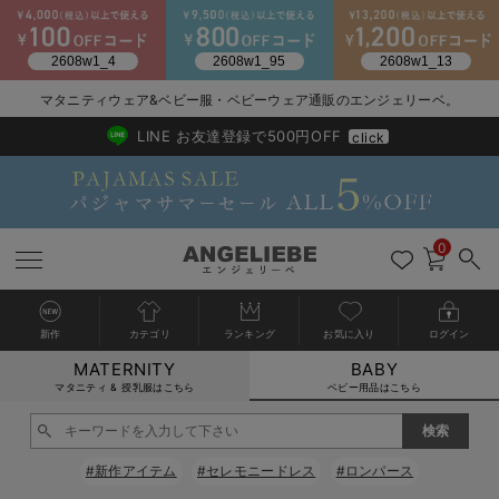
2026/NewArrival
送料495円(一部地域を除く) 7,700円以上で送料無料
マタニティウェア&ベビー服・ベビーウェア通販のエンジェリーベ。
LINE お友達登録で500円OFF
click
0
新作
カテゴリ
ランキング
お気に入り
ログイン
MATERNITY
BABY
戻る
戻る
戻る
戻る
戻る
戻る
戻る
戻る
戻る
戻る
戻る
戻る
戻る
戻る
戻る
戻る
戻る
戻る
戻る
戻る
戻る
戻る
戻る
戻る
戻る
戻る
戻る
戻る
戻る
戻る
戻る
カートに入れる
マタニティ & 授乳服はこちら
ベビー用品はこちら
新生児服全て
ベビー服全て
シーズンアイテム全て
ベビー・新生児 寝具全て
ベビー 雑貨全て
お出かけグッズ全て
ベビー｜季節の特集全て
アウトレット全て
特集全て
再入荷全て
送料無料アイテム全て
ブラキャミ おまとめ
【37周年祭セール】
気温差別オススメアイ
マタニティウェア お
こだわりの履き心地！
出産準備応援割全て
春のマタニティワンピ
Gift Selection 
冬の冷え対策インナー
入院準備の持ち物チェ
冬のあったか特集全て
閉じる
出産準備
ロンパース・カバーオール
甚平・浴衣
ベビーベッド・布団 （ベビー・新生児）
ベビーカー
猛暑からベビーを守るひんやりグッズ
【アウトレット】ワンピース
抗菌防臭加工
再入荷｜インナー
ベビーチェア（ハイローチェア）・ベビーラック
ワンピース
【37周年祭セール】2
【15℃】3月下旬～
動きやすく着回しでき
強撚スムース(コスパ
【おまとめ割】パジャ
カジュアル
ジャケット派
マタニティパジャマ
【オフィスカジュアル
レギンスタイプ
【フォーマル】ワンピ
【ベビー】長袖
ハンカチ
快適ウェア10%OFF
セットアップ・ レイ
〜3,000円（税込）
薄くてあったか
入院してすぐ使うグッ
【冬のあったか特集】
#新作アイテム
#セレモニードレス
#ロンパース