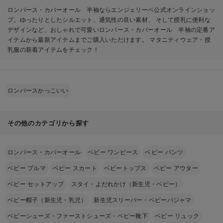
ロンパース・カバーオール 半袖ならエンジェリーベ公式オンラインショッ
プ。ゆったりとしたシルエット、通気性の良い素材、 そして授乳に便利な
デザインなど、おしゃれで可愛いロンパース・カバーオール 半袖の定番ア
イテムから最新アイテムまでご購入いただけます。 マタニティウェア・授
乳服の新着アイテムをチェック！
ロンパースかっこいい
その他のカテゴリから探す
ロンパース・カバーオール
ベビー ワンピース
ベビー パンツ
ベビー ブルマ
ベビー スカート
ベビートップス
ベビー アウター
ベビー セットアップ
スタイ・よだれかけ（新生児・ベビー）
ベビー帽子（新生児・乳児）
新生児スリーパー・ベビーパジャマ
ベビーシューズ・ファーストシューズ・ベビー靴下
ベビー リュック