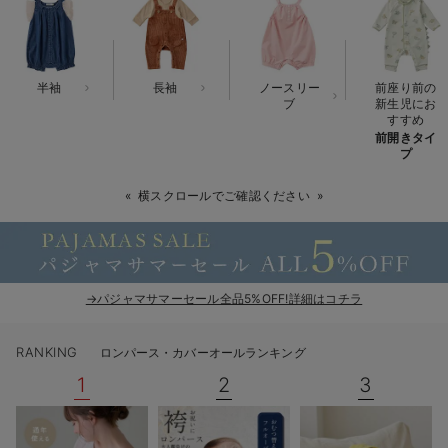
ベビー リュック
erbaviva（エルバビーバ）
ベビー 小物
安心の日本製。先輩ママが買ってよかった！本当に必要な出産準備品
半袖
長袖
ノースリー
前座り前の
ハレの日に着るANGELIEBEのセレモニー
ブ
新生児にお
すすめ
前開きタイ
買って正解！高評価レビューアイテム
プ
冬に可愛いニットがお得！
横スクロールでご確認ください
親子コーデ｜ママとベビーにおすすめ！
便利な育児家電
→パジャマサマーセール全品5%OFF!詳細はコチラ
Gift Selection 出産祝い
ロンパースはいつからいつまで使う？選ぶポイントも解説！
RANKING
ロンパース・カバーオールランキング
1
2
3
保育園・入園準備特集
ファルスカ