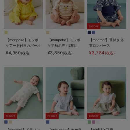
20%OFF
【monpoke】モンポ
【monpoke】モンポ
【mocmof】帯付き 浴
ケフード付きカバーオ
ケ半袖ボディ2枚組
衣ロンパース
ール
¥4,950
¥3,850
¥3,784
(税込)
(税込)
(税込)
20%OFF
20%OFF
20%OFF
【mocmof】ドラゴン
【coto cotto】セーラ
【MAKE YOUR