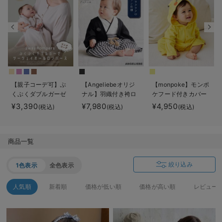
デロンギ
入院準備の持ち物チェック
【親子コーデ可】ぷ
【Angeliebeオリジ
【monpoke】モンポ
くぷくダブルガーゼ
ナル】羽織付き袴ロ
ケフード付きカバー
ツーウェイオール
ンパース 男の子
オール
¥3,390
¥7,980
¥4,950
(税込)
(税込)
(税込)
（2wayオール） ロ
ンパース
商品一覧
絞り込み
1色表示
全色表示
人気順
新着順
価格が低い順
価格が高い順
レビュー