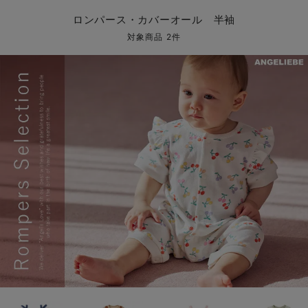
コンビ肌着・新生児/ベビー肌着
ベビー ワンピース
ベビー袴
ベビー ブランケット・タオルケット
子育て便利家電
抱っこ紐
夏のお役立ちベビーウェア
【アウトレット】トップス・授乳トップス
透け防止
再入荷｜アウター
トップス
【37周年祭セール】4
【〜10℃】3月中旬
涼しくて可愛い「ワン
デニム
きれいめトップス派
マタニティインナー
【オフィスカジュアル
パンツタイプ
【フォーマル】ボトム
【ベビー】半袖
2WAYオール
Aライン ・フレアワ
〜5,000円（税込）
綿混素材
赤ちゃんへ使うもの
【冬のあったか特集】
ロンパース・カバーオール 半袖
ツーウェイオール・2WAYオール（新生児）
ベビー パンツ
おくるみ（新生児）
プレイマット・ベビー マット
ベビーケープ
シンカーパイル特集
【アウトレット】ボトムス
見えてもカワイイ
パンツ
レギンス
きれいめスカート派
ベビー
【フォーマル】トップ
【ベビー】グッズ
コンビ肌着
Iライン ・タイトシ
〜10,000円（税込）
腹巻・ひざ上パンツ
産後に使うグッズ
【冬のあったか特集】
対象商品 2件
ベビー ブルマ
ベビー 雑貨 小物
ベビーの動物なりきり特集
【アウトレット】パジャマ
コットン素材
スカート
オフィス
きれいめ美脚パンツ派
短肌着
快適ウェア10%OFF
ジャンパースカート/
10,001円（税込）〜
保温&リカバリー
【冬のあったか特集】
ベビー スカート
ベビー安全グッズ
ベビー 夏のお役立ちグッズ特集
【アウトレット】インナー
冷房対策
パジャマ
ツィード派
セット
ワーク・オフィス
女の子におススメのギ
レギンス・タイツ
ベビートップス
ベビーおもちゃ
【素材別】ベビーロンパース特集
【アウトレット】ベビー
接触冷感素材
インナー
MAX55%OFF ブラッ
王道シンプル派
カジュアル
男の子におススメのギ
カップ付きインナー
ベビー アウター
メモリアルグッズ
袴ロンパース特集
Tシャツブラ
雑貨
セットアップ派
フォーマル / オケー
定番ギフト
あったか度◎
ベビー セットアップ
授乳・調乳・お食事
ブラトップ
ベビー
あったかアイテム｜ベ
もらって嬉しいギフト
裏起毛素材
スタイ・よだれかけ（新生児・ベビー）
哺乳瓶
親子セット
かわいくておもしろい
ベビー帽子（新生児・乳児）
赤ちゃん 洗剤・洗濯用品・お掃除
快適機能ウェア特集 トップス
何枚あっても嬉しいア
新生児スリーパー・ベビーパジャマ
赤ちゃん お風呂・ベビースキンケア
快適機能ウェア特集 ボトムス
長く使えるアイテム
おむつ関連グッズ
快適機能ウェア特集 パジャマ
ベビーシューズ・ファーストシューズ・ベビー靴下
お部屋映えアイテム