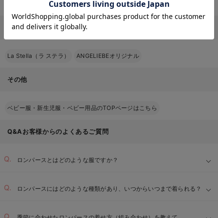
ロンパース・カバーオール
×
前開き
ロンパース・カバーオール
×
半袖
ロンパース・カバーオール 半袖のブランドページから探す
La Stella（ラ ステラ）
ANGELIEBEオリジナル
その他
ベビー服・新生児服・ベビー用品のTOPページはこちら
Q&Aお客様からのよくあるご質問
ロンパースとはどのような服ですか？
ロンパースにはどのような種類があり、いつからいつまで着られる？
季節に合わせたロンパースの着せ方（組み合わせ）を教えて。