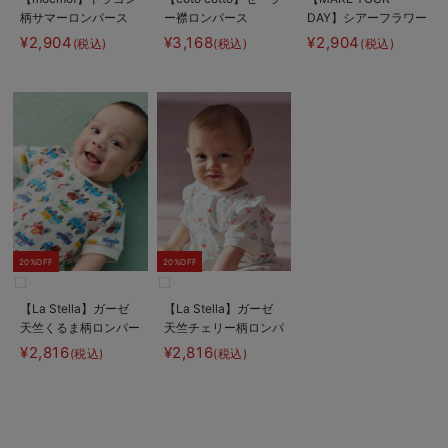
柄サマーロンパース
ー襟ロンパース
DAY】シアーフラワー
ロンパース
¥2,904
¥3,168
¥2,904
(税込)
(税込)
(税込)
20%OFF
20%OFF
【La Stella】ガーゼ
【La Stella】ガーゼ
天竺くるま柄ロンパー
天竺チェリー柄ロンパ
ス
ース
¥2,816
¥2,816
(税込)
(税込)