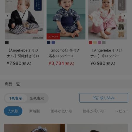
デロンギ
入院準備の持ち物チェック
20%OFF
【Angeliebeオリジ
【mocmof】帯付き
【Angeliebeオリジ
ナル】羽織付き袴ロ
浴衣ロンパース
ナル】袴ロンパー
ンパース 男の子
ス 男の子 女の子
¥7,980
¥3,784
¥6,980
(税込)
(税込)
(税込)
商品一覧
絞り込み
1色表示
全色表示
人気順
新着順
価格が低い順
価格が高い順
レビュー