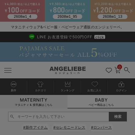
2026/NewArrival
送料495円(一部地域を除く) 7,700円以上で送料無料
マタニティウェア&ベビー服・ベビーウェア通販のエンジェリーベ。
LINE お友達登録で500円OFF
click
0
新作
カテゴリ
ランキング
お気に入り
ログイン
MATERNITY
BABY
戻る
戻る
戻る
戻る
戻る
戻る
戻る
戻る
戻る
戻る
戻る
戻る
戻る
戻る
戻る
戻る
戻る
戻る
戻る
戻る
戻る
戻る
戻る
戻る
戻る
戻る
戻る
戻る
戻る
戻る
戻る
カートに入れる
マタニティ & 授乳服はこちら
ベビー用品はこちら
新生児服全て
ベビー服全て
シーズンアイテム全て
ベビー・新生児 寝具全て
ベビー 雑貨全て
お出かけグッズ全て
ベビー｜季節の特集全て
アウトレット全て
特集全て
再入荷全て
送料無料アイテム全て
ブラキャミ おまとめ
【37周年祭セール】
気温差別オススメアイ
マタニティウェア お
こだわりの履き心地！
出産準備応援割全て
春のマタニティワンピ
Gift Selection 
冬の冷え対策インナー
入院準備の持ち物チェ
冬のあったか特集全て
閉じる
出産準備
ロンパース・カバーオール
甚平・浴衣
ベビーベッド・布団 （ベビー・新生児）
ベビーカー
猛暑からベビーを守るひんやりグッズ
【アウトレット】ワンピース
抗菌防臭加工
再入荷｜インナー
ベビーチェア（ハイローチェア）・ベビーラック
ワンピース
【37周年祭セール】2
【15℃】3月下旬～
動きやすく着回しでき
強撚スムース(コスパ
【おまとめ割】パジャ
カジュアル
ジャケット派
マタニティパジャマ
【オフィスカジュアル
レギンスタイプ
【フォーマル】ワンピ
【ベビー】長袖
ハンカチ
快適ウェア10%OFF
セットアップ・ レイ
〜3,000円（税込）
薄くてあったか
入院してすぐ使うグッ
【冬のあったか特集】
#新作アイテム
#セレモニードレス
#ロンパース