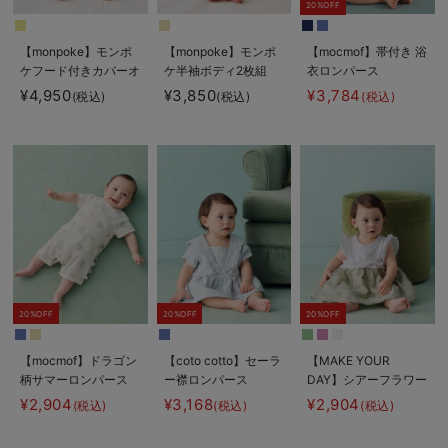
20%OFF
【monpoke】モンポ
【monpoke】モンポ
【mocmof】帯付き 浴
ケフード付きカバーオ
ケ半袖ボディ2枚組
衣ロンパース
ール
¥4,950
¥3,850
¥3,784
(税込)
(税込)
(税込)
20%OFF
20%OFF
20%OFF
【mocmof】ドラゴン
【coto cotto】セーラ
【MAKE YOUR
柄サマーロンパース
ー襟ロンパース
DAY】シアーフラワー
ロンパース
¥2,904
¥3,168
¥2,904
(税込)
(税込)
(税込)