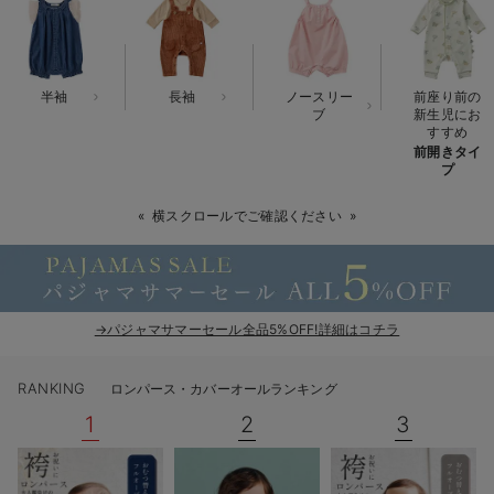
ベビー リュック
erbaviva（エルバビーバ）
ベビー 小物
安心の日本製。先輩ママが買ってよかった！本当に必要な出産準備品
半袖
長袖
ノースリー
前座り前の
ハレの日に着るANGELIEBEのセレモニー
ブ
新生児にお
すすめ
前開きタイ
買って正解！高評価レビューアイテム
プ
冬に可愛いニットがお得！
横スクロールでご確認ください
親子コーデ｜ママとベビーにおすすめ！
便利な育児家電
→パジャマサマーセール全品5%OFF!詳細はコチラ
Gift Selection 出産祝い
ロンパースはいつからいつまで使う？選ぶポイントも解説！
RANKING
ロンパース・カバーオールランキング
1
2
3
保育園・入園準備特集
ファルスカ