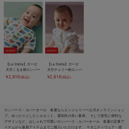
20%OFF
20%OFF
【La Stella】ガーゼ
【La Stella】ガーゼ
天竺くるま柄ロンパー
天竺チェリー柄ロンパ
ス
ース
¥2,816
¥2,816
(税込)
(税込)
ロンパース・カバーオール 春夏ならエンジェリーベ公式オンラインショッ
プ。ゆったりとしたシルエット、通気性の良い素材、 そして授乳に便利な
デザインなど、おしゃれで可愛いロンパース・カバーオール 春夏の定番ア
イテムから最新アイテムまでご購入いただけます。 マタニティウェア・授