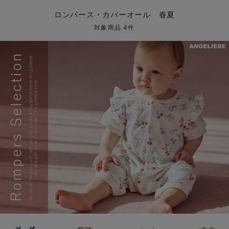
コンビ肌着・新生児/ベビー肌着
ベビー ワンピース
ベビー袴
ベビー ブランケット・タオルケット
子育て便利家電
抱っこ紐
夏のお役立ちベビーウェア
【アウトレット】トップス・授乳トップス
透け防止
再入荷｜アウター
トップス
【37周年祭セール】4
【〜10℃】3月中旬
涼しくて可愛い「ワン
デニム
きれいめトップス派
マタニティインナー
【オフィスカジュアル
パンツタイプ
【フォーマル】ボトム
【ベビー】半袖
2WAYオール
Aライン ・フレアワ
〜5,000円（税込）
綿混素材
赤ちゃんへ使うもの
【冬のあったか特集】
ロンパース・カバーオール 春夏
ツーウェイオール・2WAYオール（新生児）
ベビー パンツ
おくるみ（新生児）
プレイマット・ベビー マット
ベビーケープ
シンカーパイル特集
【アウトレット】ボトムス
見えてもカワイイ
パンツ
レギンス
きれいめスカート派
ベビー
【フォーマル】トップ
【ベビー】グッズ
コンビ肌着
Iライン ・タイトシ
〜10,000円（税込）
腹巻・ひざ上パンツ
産後に使うグッズ
【冬のあったか特集】
対象商品 4件
ベビー ブルマ
ベビー 雑貨 小物
ベビーの動物なりきり特集
【アウトレット】パジャマ
コットン素材
スカート
オフィス
きれいめ美脚パンツ派
短肌着
快適ウェア10%OFF
ジャンパースカート/
10,001円（税込）〜
保温&リカバリー
【冬のあったか特集】
ベビー スカート
ベビー安全グッズ
ベビー 夏のお役立ちグッズ特集
【アウトレット】インナー
冷房対策
パジャマ
ツィード派
セット
ワーク・オフィス
女の子におススメのギ
レギンス・タイツ
ベビートップス
ベビーおもちゃ
【素材別】ベビーロンパース特集
【アウトレット】ベビー
接触冷感素材
インナー
MAX55%OFF ブラッ
王道シンプル派
カジュアル
男の子におススメのギ
カップ付きインナー
ベビー アウター
メモリアルグッズ
袴ロンパース特集
Tシャツブラ
雑貨
セットアップ派
フォーマル / オケー
定番ギフト
あったか度◎
ベビー セットアップ
授乳・調乳・お食事
ブラトップ
ベビー
あったかアイテム｜ベ
もらって嬉しいギフト
裏起毛素材
スタイ・よだれかけ（新生児・ベビー）
哺乳瓶
親子セット
かわいくておもしろい
ベビー帽子（新生児・乳児）
赤ちゃん 洗剤・洗濯用品・お掃除
快適機能ウェア特集 トップス
何枚あっても嬉しいア
新生児スリーパー・ベビーパジャマ
赤ちゃん お風呂・ベビースキンケア
快適機能ウェア特集 ボトムス
長く使えるアイテム
おむつ関連グッズ
快適機能ウェア特集 パジャマ
ベビーシューズ・ファーストシューズ・ベビー靴下
お部屋映えアイテム