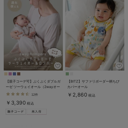
【親子コーデ可】ぷくぷくダブルガ
【BITZ】サファリボーダー柄ちび
ーゼ ツーウェイオール（2wayオー
カバーオール
ル） ロンパース
￥2,860
12件
税込
￥3,390
税込