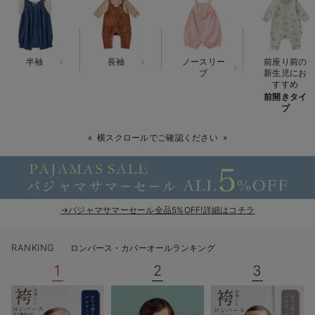
ベビー リュック
erbaviva（エルバビーバ）
ベビー 小物
安心の日本製。先輩ママが買ってよかった！本当に必要な出産準備品
半袖
長袖
ノースリー
前座り前の
ハレの日に着るANGELIEBEのセレモニー
ブ
新生児にお
すすめ
前開きタイ
買って正解！高評価レビューアイテム
プ
冬に可愛いニットがお得！
横スクロールでご確認ください
親子コーデ｜ママとベビーにおすすめ！
便利な育児家電
→パジャマサマーセール全品5%OFF!詳細はコチラ
Gift Selection 出産祝い
ロンパースはいつからいつまで使う？選ぶポイントも解説！
RANKING
ロンパース・カバーオールランキング
1
2
3
保育園・入園準備特集
ファルスカ