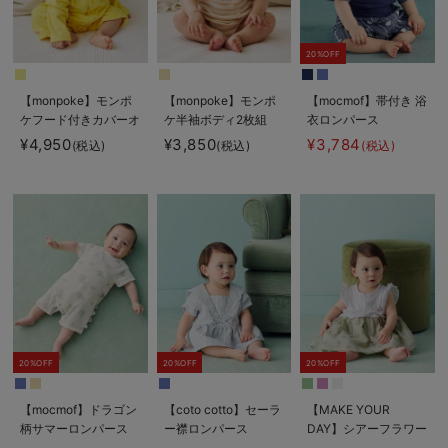
20%OFF
【monpoke】モンポ
【monpoke】モンポ
【mocmof】帯付き 浴
ケフード付きカバーオ
ケ半袖ボディ2枚組
衣ロンパース
ール
¥4,950
¥3,850
¥3,784
(税込)
(税込)
(税込)
20%OFF
20%OFF
20%OFF
【mocmof】ドラゴン
【coto cotto】セーラ
【MAKE YOUR
柄サマーロンパース
ー襟ロンパース
DAY】シアーフラワー
ロンパース