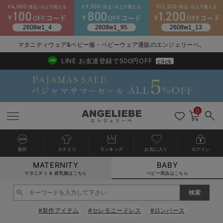
2026/NewArrival
送料495円(一部地域を除く) 7,700円以上で送料無料
マタニティウェア&ベビー服・ベビーウェア通販のエンジェリーベ。
LINE お友達登録で500円OFF
click
0
新作
カテゴリ
ランキング
お気に入り
ログイン
MATERNITY
BABY
戻る
戻る
戻る
戻る
戻る
戻る
戻る
戻る
戻る
戻る
戻る
戻る
戻る
戻る
戻る
戻る
戻る
戻る
戻る
戻る
戻る
戻る
戻る
戻る
戻る
戻る
戻る
戻る
戻る
戻る
戻る
カートに入れる
マタニティ & 授乳服はこちら
ベビー用品はこちら
新生児服全て
ベビー服全て
シーズンアイテム全て
ベビー・新生児 寝具全て
ベビー 雑貨全て
お出かけグッズ全て
ベビー｜季節の特集全て
アウトレット全て
特集全て
再入荷全て
送料無料アイテム全て
ブラキャミ おまとめ
【37周年祭セール】
気温差別オススメアイ
マタニティウェア お
こだわりの履き心地！
出産準備応援割全て
春のマタニティワンピ
Gift Selection 
冬の冷え対策インナー
入院準備の持ち物チェ
冬のあったか特集全て
閉じる
出産準備
ロンパース・カバーオール
甚平・浴衣
ベビーベッド・布団 （ベビー・新生児）
ベビーカー
猛暑からベビーを守るひんやりグッズ
【アウトレット】ワンピース
抗菌防臭加工
再入荷｜インナー
ベビーチェア（ハイローチェア）・ベビーラック
ワンピース
【37周年祭セール】2
【15℃】3月下旬～
動きやすく着回しでき
強撚スムース(コスパ
【おまとめ割】パジャ
カジュアル
ジャケット派
マタニティパジャマ
【オフィスカジュアル
レギンスタイプ
【フォーマル】ワンピ
【ベビー】長袖
ハンカチ
快適ウェア10%OFF
セットアップ・ レイ
〜3,000円（税込）
薄くてあったか
入院してすぐ使うグッ
【冬のあったか特集】
#新作アイテム
#セレモニードレス
#ロンパース