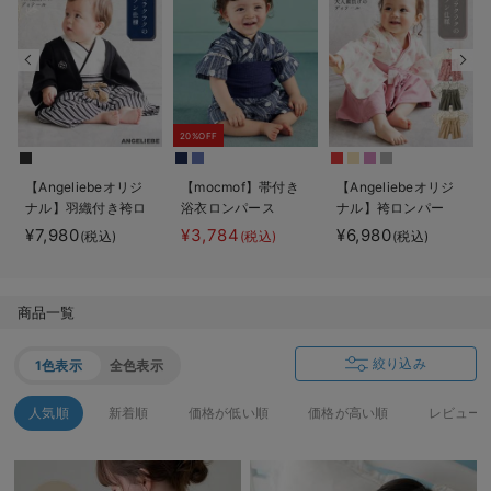
デロンギ
入院準備の持ち物チェック
20%OFF
【Angeliebeオリジ
【mocmof】帯付き
【Angeliebeオリジ
ナル】羽織付き袴ロ
浴衣ロンパース
ナル】袴ロンパー
ンパース 男の子
ス 男の子 女の子
¥7,980
¥3,784
¥6,980
(税込)
(税込)
(税込)
商品一覧
絞り込み
1色表示
全色表示
人気順
新着順
価格が低い順
価格が高い順
レビュー