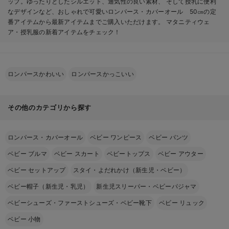
ップ。ゆったりとしたシルエット、通気性の良い素材、 そして授乳に便利
なデザインなど、おしゃれで可愛いロンパース・カバーオール 50㎝の定
番アイテムから最新アイテムまでご購入いただけます。 マタニティウェ
ア・授乳服の新着アイテムをチェック！
ロンパースかわいい
ロンパースかっこいい
その他のカテゴリから探す
ロンパース・カバーオール
ベビー ワンピース
ベビー パンツ
ベビー ブルマ
ベビー スカート
ベビートップス
ベビー アウター
ベビー セットアップ
スタイ・よだれかけ（新生児・ベビー）
ベビー帽子（新生児・乳児）
新生児スリーパー・ベビーパジャマ
ベビーシューズ・ファーストシューズ・ベビー靴下
ベビー リュック
ベビー 小物