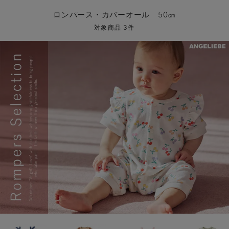
コンビ肌着・新生児/ベビー肌着
ベビー ワンピース
ベビー袴
ベビー ブランケット・タオルケット
子育て便利家電
抱っこ紐
夏のお役立ちベビーウェア
【アウトレット】トップス・授乳トップス
透け防止
再入荷｜アウター
トップス
【37周年祭セール】4
【〜10℃】3月中旬
涼しくて可愛い「ワン
デニム
きれいめトップス派
マタニティインナー
【オフィスカジュアル
パンツタイプ
【フォーマル】ボトム
【ベビー】半袖
2WAYオール
Aライン ・フレアワ
〜5,000円（税込）
綿混素材
赤ちゃんへ使うもの
【冬のあったか特集】
ロンパース・カバーオール 50㎝
ツーウェイオール・2WAYオール（新生児）
ベビー パンツ
おくるみ（新生児）
プレイマット・ベビー マット
ベビーケープ
シンカーパイル特集
【アウトレット】ボトムス
見えてもカワイイ
パンツ
レギンス
きれいめスカート派
ベビー
【フォーマル】トップ
【ベビー】グッズ
コンビ肌着
Iライン ・タイトシ
〜10,000円（税込）
腹巻・ひざ上パンツ
産後に使うグッズ
【冬のあったか特集】
対象商品 3件
ベビー ブルマ
ベビー 雑貨 小物
ベビーの動物なりきり特集
【アウトレット】パジャマ
コットン素材
スカート
オフィス
きれいめ美脚パンツ派
短肌着
快適ウェア10%OFF
ジャンパースカート/
10,001円（税込）〜
保温&リカバリー
【冬のあったか特集】
ベビー スカート
ベビー安全グッズ
ベビー 夏のお役立ちグッズ特集
【アウトレット】インナー
冷房対策
パジャマ
ツィード派
セット
ワーク・オフィス
女の子におススメのギ
レギンス・タイツ
ベビートップス
ベビーおもちゃ
【素材別】ベビーロンパース特集
【アウトレット】ベビー
接触冷感素材
インナー
MAX55%OFF ブラッ
王道シンプル派
カジュアル
男の子におススメのギ
カップ付きインナー
ベビー アウター
メモリアルグッズ
袴ロンパース特集
Tシャツブラ
雑貨
セットアップ派
フォーマル / オケー
定番ギフト
あったか度◎
ベビー セットアップ
授乳・調乳・お食事
ブラトップ
ベビー
あったかアイテム｜ベ
もらって嬉しいギフト
裏起毛素材
スタイ・よだれかけ（新生児・ベビー）
哺乳瓶
親子セット
かわいくておもしろい
ベビー帽子（新生児・乳児）
赤ちゃん 洗剤・洗濯用品・お掃除
快適機能ウェア特集 トップス
何枚あっても嬉しいア
新生児スリーパー・ベビーパジャマ
赤ちゃん お風呂・ベビースキンケア
快適機能ウェア特集 ボトムス
長く使えるアイテム
おむつ関連グッズ
快適機能ウェア特集 パジャマ
ベビーシューズ・ファーストシューズ・ベビー靴下
お部屋映えアイテム