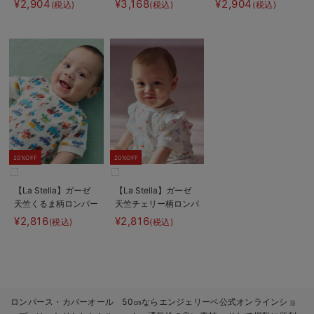
¥2,904
¥3,168
¥2,904
(税込)
(税込)
(税込)
20%OFF
20%OFF
【La Stella】ガーゼ
【La Stella】ガーゼ
天竺くるま柄ロンパー
天竺チェリー柄ロンパ
ス
ース
¥2,816
¥2,816
(税込)
(税込)
ロンパース・カバーオール 50㎝ならエンジェリーベ公式オンラインショ