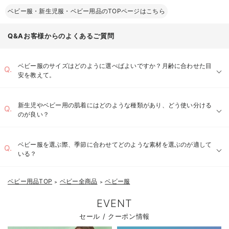
ベビー服・新生児服・ベビー用品のTOPページはこちら
Q&Aお客様からのよくあるご質問
ベビー服のサイズはどのように選べばよいですか？月齢に合わせた目
安を教えて。
新生児やベビー用の肌着にはどのような種類があり、どう使い分ける
のが良い？
ベビー服を選ぶ際、季節に合わせてどのような素材を選ぶのが適して
いる？
短肌着：
ベビー用品TOP
ベビー全商品
ベビー服
長肌着：
＞
＞
EVENT
コンビ肌着：
セール / クーポン情報