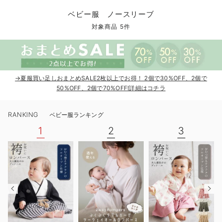
コンビ肌着・新生児/ベビー肌着
ベビー ワンピース
ベビー袴
ベビー ブランケット・タオルケット
子育て便利家電
抱っこ紐
夏のお役立ちベビーウェア
【アウトレット】トップス・授乳トップス
透け防止
再入荷｜アウター
トップス
【37周年祭セール】4
【〜10℃】3月中旬
涼しくて可愛い「ワン
デニム
きれいめトップス派
マタニティインナー
【オフィスカジュアル
パンツタイプ
【フォーマル】ボトム
【ベビー】半袖
2WAYオール
Aライン ・フレアワ
〜5,000円（税込）
綿混素材
赤ちゃんへ使うもの
【冬のあったか特集】
ベビー服 ノースリーブ
ツーウェイオール・2WAYオール（新生児）
ベビー パンツ
おくるみ（新生児）
プレイマット・ベビー マット
ベビーケープ
シンカーパイル特集
【アウトレット】ボトムス
見えてもカワイイ
パンツ
レギンス
きれいめスカート派
ベビー
【フォーマル】トップ
【ベビー】グッズ
コンビ肌着
Iライン ・タイトシ
〜10,000円（税込）
腹巻・ひざ上パンツ
産後に使うグッズ
【冬のあったか特集】
対象商品 5件
ベビー ブルマ
ベビー 雑貨 小物
ベビーの動物なりきり特集
【アウトレット】パジャマ
コットン素材
スカート
オフィス
きれいめ美脚パンツ派
短肌着
快適ウェア10%OFF
ジャンパースカート/
10,001円（税込）〜
保温&リカバリー
【冬のあったか特集】
ベビー スカート
ベビー安全グッズ
ベビー 夏のお役立ちグッズ特集
【アウトレット】インナー
冷房対策
パジャマ
ツィード派
セット
ワーク・オフィス
女の子におススメのギ
レギンス・タイツ
→夏服買い足しおまとめSALE2枚以上でお得！ 2個で30%OFF、2個で
ベビートップス
ベビーおもちゃ
【素材別】ベビーロンパース特集
【アウトレット】ベビー
接触冷感素材
インナー
MAX55%OFF ブラッ
王道シンプル派
カジュアル
男の子におススメのギ
カップ付きインナー
50%OFF、2個で70%OFF!詳細はコチラ
ベビー アウター
メモリアルグッズ
袴ロンパース特集
Tシャツブラ
雑貨
セットアップ派
フォーマル / オケー
定番ギフト
あったか度◎
RANKING
ベビー服ランキング
ベビー セットアップ
授乳・調乳・お食事
ブラトップ
ベビー
あったかアイテム｜ベ
もらって嬉しいギフト
裏起毛素材
1
2
3
スタイ・よだれかけ（新生児・ベビー）
哺乳瓶
親子セット
かわいくておもしろい
ベビー帽子（新生児・乳児）
赤ちゃん 洗剤・洗濯用品・お掃除
快適機能ウェア特集 トップス
何枚あっても嬉しいア
新生児スリーパー・ベビーパジャマ
赤ちゃん お風呂・ベビースキンケア
快適機能ウェア特集 ボトムス
長く使えるアイテム
おむつ関連グッズ
快適機能ウェア特集 パジャマ
ベビーシューズ・ファーストシューズ・ベビー靴下
お部屋映えアイテム