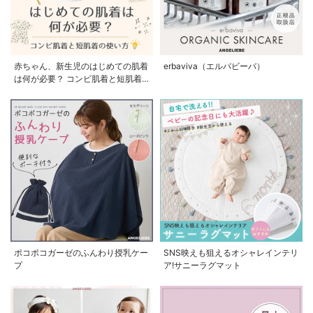
赤ちゃん、新生児のはじめての肌着
erbaviva（エルバビーバ）
は何が必要？ コンビ肌着と短肌着
の使い方
ポコポコガーゼのふんわり授乳ケー
SNS映えも狙えるオシャレインテリ
プ
ア!サニーラグマット