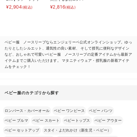
ロンパース
ス
¥2,904
¥2,816
(税込)
(税込)
ベビー服 ノースリーブならエンジェリーベ公式オンラインショップ。ゆっ
たりとしたシルエット、通気性の良い素材、 そして授乳に便利なデザイン
など、おしゃれで可愛いベビー服 ノースリーブの定番アイテムから最新ア
イテムまでご購入いただけます。 マタニティウェア・授乳服の新着アイテ
ムをチェック！
ベビー服のカテゴリから探す
ロンパース・カバーオール
ベビー ワンピース
ベビー パンツ
ベビー ブルマ
ベビー スカート
ベビートップス
ベビー アウター
ベビー セットアップ
スタイ・よだれかけ（新生児・ベビー）