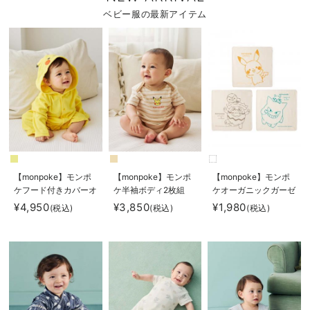
ベビー服の最新アイテム
【monpoke】モンポ
【monpoke】モンポ
【monpoke】モンポ
ケフード付きカバーオ
ケ半袖ボディ2枚組
ケオーガニックガーゼ
ール
ハンカチ3枚組
¥4,950
¥3,850
¥1,980
(税込)
(税込)
(税込)