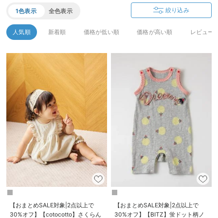
デロンギ
絞り込み
1色表示
全色表示
入院準備の持ち物チェック
人気順
新着順
価格が低い順
価格が高い順
レビュー
【おまとめSALE対象|2点以上で
【おまとめSALE対象|2点以上で
30%オフ】【cotocotto】さくらん
30%オフ】【BITZ】蛍ドット柄ノ