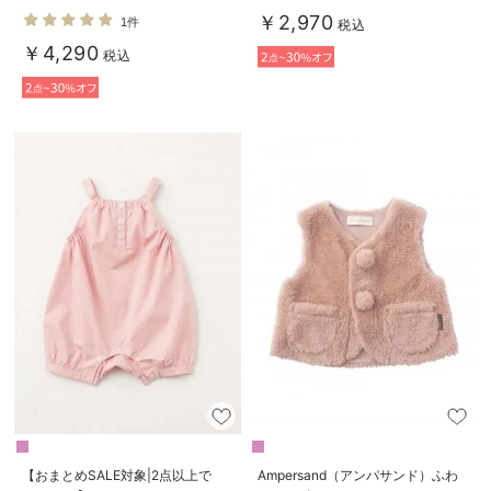
ぼ柄ミルキースーツ
ースリーブロンパース
￥2,970
1件
税込
￥4,290
税込
【おまとめSALE対象|2点以上で
Ampersand（アンパサンド）ふわ