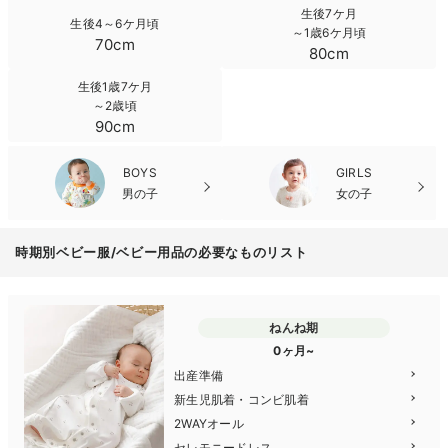
生後7ケ月
生後4～6ケ月頃
～1歳6ケ月頃
70cm
80cm
生後1歳7ケ月
～2歳頃
90cm
BOYS
GIRLS
男の子
女の子
時期別ベビー服/ベビー用品の必要なものリスト
ねんね期
0ヶ月~
出産準備
新生児肌着・コンビ肌着
2WAYオール
セレモニードレス