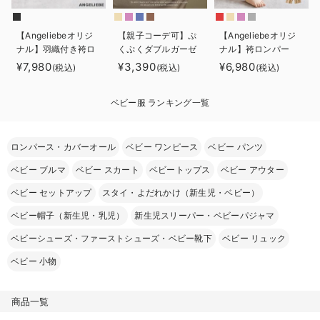
ベビー リュック
erbaviva（エルバビーバ）
【Angeliebeオリジ
【親子コーデ可】ぷ
【Angeliebeオリジ
ベビー 小物
安心の日本製。先輩ママが買ってよかった！本当に必要な出産準備品
ナル】羽織付き袴ロ
くぷくダブルガーゼ
ナル】袴ロンパー
ンパース 男の子
ツーウェイオール
ス 男の子 女の子
¥7,980
¥3,390
¥6,980
(税込)
(税込)
(税込)
ハレの日に着るANGELIEBEのセレモニー
（2wayオール） ロ
ンパース
買って正解！高評価レビューアイテム
ベビー服 ランキング一覧
冬に可愛いニットがお得！
ロンパース・カバーオール
ベビー ワンピース
ベビー パンツ
親子コーデ｜ママとベビーにおすすめ！
ベビー ブルマ
ベビー スカート
ベビートップス
ベビー アウター
便利な育児家電
ベビー セットアップ
スタイ・よだれかけ（新生児・ベビー）
ベビー帽子（新生児・乳児）
新生児スリーパー・ベビーパジャマ
Gift Selection 出産祝い
ベビーシューズ・ファーストシューズ・ベビー靴下
ベビー リュック
ロンパースはいつからいつまで使う？選ぶポイントも解説！
ベビー 小物
保育園・入園準備特集
商品一覧
ファルスカ