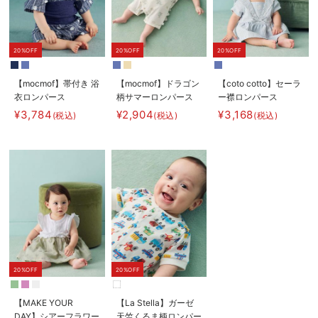
20%OFF
20%OFF
20%OFF
【mocmof】帯付き 浴
【mocmof】ドラゴン
【coto cotto】セーラ
衣ロンパース
柄サマーロンパース
ー襟ロンパース
¥3,784
¥2,904
¥3,168
(税込)
(税込)
(税込)
20%OFF
20%OFF
【MAKE YOUR
【La Stella】ガーゼ
DAY】シアーフラワー
天竺くるま柄ロンパー