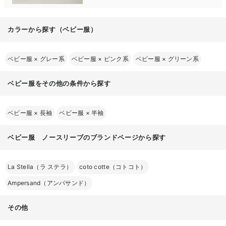
カラーから探す（ベビー服）
ベビー服
×
グレー系
ベビー服
×
ピンク系
ベビー服
×
グリーン系
お気に入り商品を確認する
ベビー服をその他の条件から探す
ベビー服
×
長袖
ベビー服
×
半袖
ベビー服 ノースリーブのブランドページから探す
La Stella（ラ ステラ）
coto cotte（コトコト）
Ampersand（アンパサンド）
その他