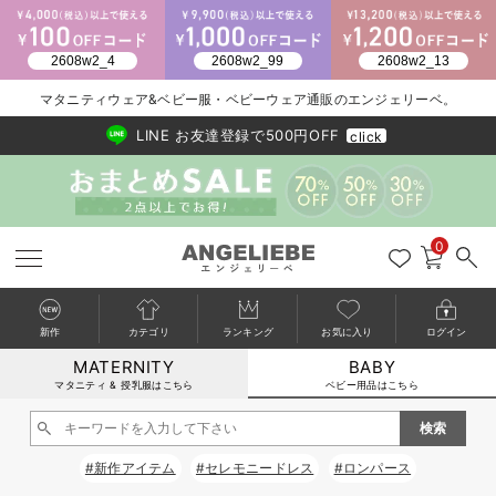
マタニティウェア&ベビー服・ベビーウェア通販のエンジェリーベ。
2026/NewArrival
送料495円(一部地域を除く) 7,700円以上で送料無料
LINE お友達登録で500円OFF
click
0
新作
カテゴリ
ランキング
お気に入り
ログイン
MATERNITY
BABY
戻る
戻る
戻る
戻る
戻る
戻る
戻る
戻る
戻る
戻る
戻る
戻る
戻る
戻る
戻る
戻る
戻る
戻る
戻る
戻る
戻る
戻る
戻る
戻る
戻る
戻る
戻る
戻る
戻る
戻る
戻る
カートに入れる
マタニティ & 授乳服はこちら
ベビー用品はこちら
新生児服全て
ベビー服全て
シーズンアイテム全て
ベビー・新生児 寝具全て
ベビー 雑貨全て
お出かけグッズ全て
ベビー｜季節の特集全て
アウトレット全て
特集全て
再入荷全て
送料無料アイテム全て
ブラキャミ おまとめ
【37周年祭セール】
気温差別オススメアイ
マタニティウェア お
こだわりの履き心地！
出産準備応援割全て
春のマタニティワンピ
Gift Selection 
冬の冷え対策インナー
入院準備の持ち物チェ
冬のあったか特集全て
閉じる
出産準備
ロンパース・カバーオール
甚平・浴衣
ベビーベッド・布団 （ベビー・新生児）
ベビーカー
猛暑からベビーを守るひんやりグッズ
【アウトレット】ワンピース
抗菌防臭加工
再入荷｜インナー
ベビーチェア（ハイローチェア）・ベビーラック
ワンピース
【37周年祭セール】2
【15℃】3月下旬～
動きやすく着回しでき
強撚スムース(コスパ
【おまとめ割】パジャ
カジュアル
ジャケット派
マタニティパジャマ
【オフィスカジュアル
レギンスタイプ
【フォーマル】ワンピ
【ベビー】長袖
ハンカチ
快適ウェア10%OFF
セットアップ・ レイ
〜3,000円（税込）
薄くてあったか
入院してすぐ使うグッ
【冬のあったか特集】
#新作アイテム
#セレモニードレス
#ロンパース