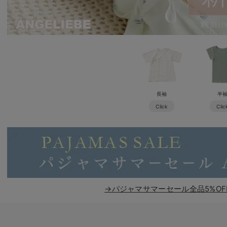
長袖
半
Click
Clic
→パジャマサマーセール全品5%OF