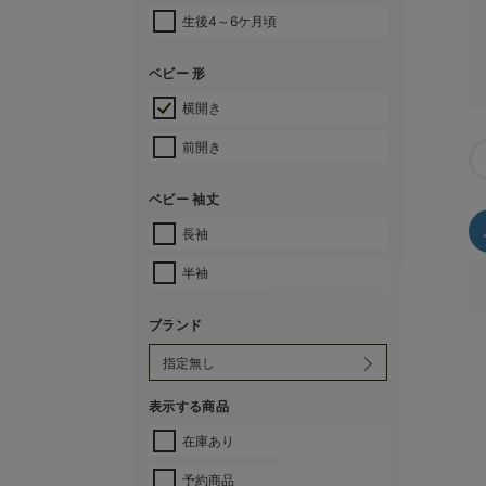
生後4～6ケ月頃
ベビー 形
横開き
前開き
ベビー 袖丈
長袖
半袖
ブランド
表示する商品
在庫あり
予約商品