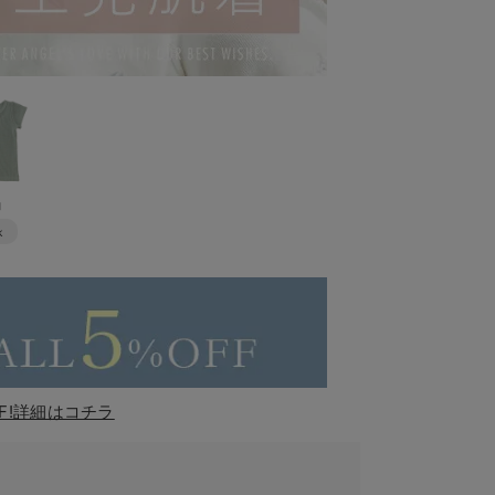
袖
k
F!詳細はコチラ