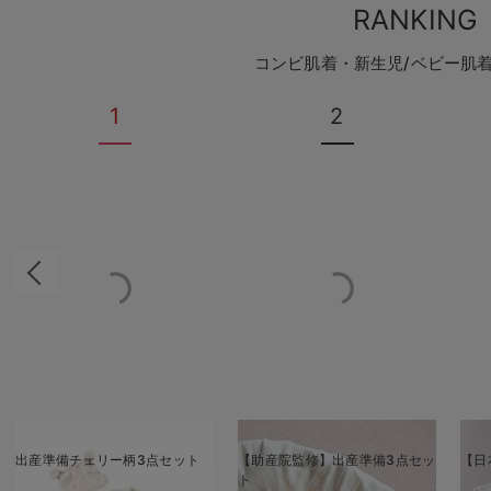
RANKING
コンビ肌着・新生児/ベビー肌
1
2
出産準備チェリー柄3点セット
【助産院監修】出産準備3点セッ
【日
ト