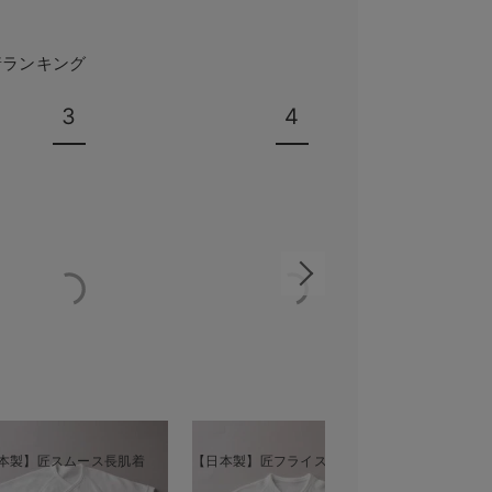
着ランキング
3
4
本製】匠スムース長肌着
【日本製】匠フライス短肌着