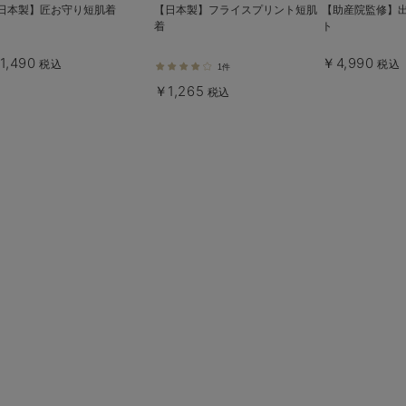
日本製】匠お守り短肌着
【日本製】フライスプリント短肌
【助産院監修】
着
ト
1,490
￥4,990
税込
税込
1件
￥1,265
税込