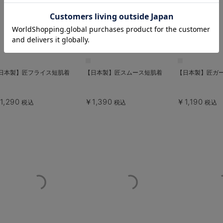
お気に入り商品を確認する
日本製】匠フライス短肌着
【日本製】匠スムース短肌着
【日本製】匠ガ
1,290
￥1,390
￥1,190
税込
税込
税込