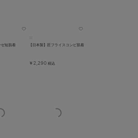
ーゼ短肌着
【日本製】匠フライスコンビ肌着
￥2,290
税込