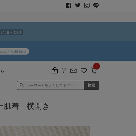
0
ちら
ー肌着 横開き