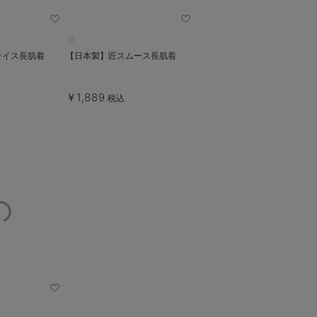
ライス長肌着
【日本製】匠スムース長肌着
￥1,889
税込