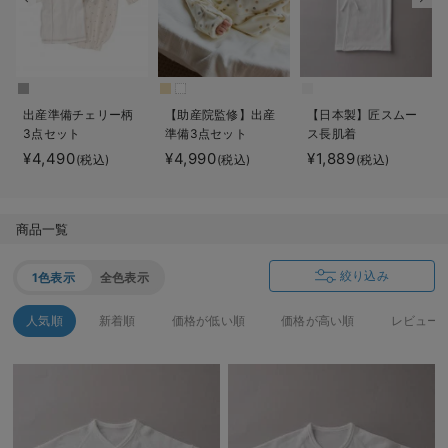
デロンギ
入院準備の持ち物チェック
出産準備チェリー柄
【助産院監修】出産
【日本製】匠スムー
3点セット
準備3点セット
ス長肌着
¥4,490
¥4,990
¥1,889
(税込)
(税込)
(税込)
商品一覧
絞り込み
1色表示
全色表示
人気順
新着順
価格が低い順
価格が高い順
レビュー