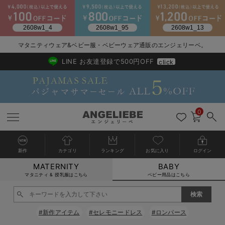
マタニティウェア&ベビー服・ベビーウェア通販のエンジェリーベ。
2026/NewArrival
送料495円(一部地域を除く) 7,700円以上で送料無料
LINE お友達登録で500円OFF
click
0
新作
カテゴリ
ランキング
お気に入り
ログイン
MATERNITY
BABY
戻る
戻る
戻る
戻る
戻る
戻る
戻る
戻る
戻る
戻る
戻る
戻る
戻る
戻る
戻る
戻る
戻る
戻る
戻る
戻る
戻る
戻る
戻る
戻る
戻る
戻る
戻る
戻る
戻る
戻る
戻る
カートに入れる
マタニティ & 授乳服はこちら
ベビー用品はこちら
新生児服全て
ベビー服全て
シーズンアイテム全て
ベビー・新生児 寝具全て
ベビー 雑貨全て
お出かけグッズ全て
ベビー｜季節の特集全て
アウトレット全て
特集全て
再入荷全て
送料無料アイテム全て
ブラキャミ おまとめ
【37周年祭セール】
気温差別オススメアイ
マタニティウェア お
こだわりの履き心地！
出産準備応援割全て
春のマタニティワンピ
Gift Selection 
冬の冷え対策インナー
入院準備の持ち物チェ
冬のあったか特集全て
閉じる
出産準備
ロンパース・カバーオール
甚平・浴衣
ベビーベッド・布団 （ベビー・新生児）
ベビーカー
猛暑からベビーを守るひんやりグッズ
【アウトレット】ワンピース
抗菌防臭加工
再入荷｜インナー
ベビーチェア（ハイローチェア）・ベビーラック
ワンピース
【37周年祭セール】2
【15℃】3月下旬～
動きやすく着回しでき
強撚スムース(コスパ
【おまとめ割】パジャ
カジュアル
ジャケット派
マタニティパジャマ
【オフィスカジュアル
レギンスタイプ
【フォーマル】ワンピ
【ベビー】長袖
ハンカチ
快適ウェア10%OFF
セットアップ・ レイ
〜3,000円（税込）
薄くてあったか
入院してすぐ使うグッ
【冬のあったか特集】
#新作アイテム
#セレモニードレス
#ロンパース