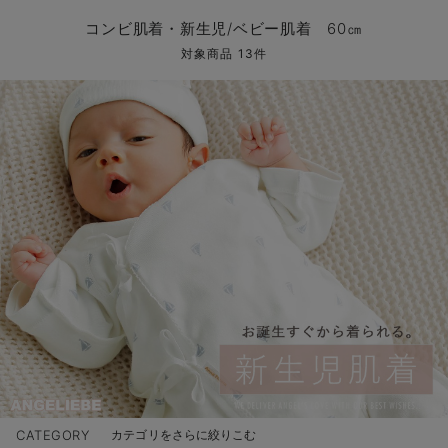
コンビ肌着・新生児/ベビー肌着
ベビー ワンピース
ベビー袴
ベビー ブランケット・タオルケット
子育て便利家電
抱っこ紐
夏のお役立ちベビーウェア
【アウトレット】トップス・授乳トップス
透け防止
再入荷｜アウター
トップス
【37周年祭セール】4
【〜10℃】3月中旬
涼しくて可愛い「ワン
デニム
きれいめトップス派
マタニティインナー
【オフィスカジュアル
パンツタイプ
【フォーマル】ボトム
【ベビー】半袖
2WAYオール
Aライン ・フレアワ
〜5,000円（税込）
綿混素材
赤ちゃんへ使うもの
【冬のあったか特集】
コンビ肌着・新生児/ベビー肌着 60㎝
ツーウェイオール・2WAYオール（新生児）
ベビー パンツ
おくるみ（新生児）
プレイマット・ベビー マット
ベビーケープ
シンカーパイル特集
【アウトレット】ボトムス
見えてもカワイイ
パンツ
レギンス
きれいめスカート派
ベビー
【フォーマル】トップ
【ベビー】グッズ
コンビ肌着
Iライン ・タイトシ
〜10,000円（税込）
腹巻・ひざ上パンツ
産後に使うグッズ
【冬のあったか特集】
対象商品 13件
ベビー ブルマ
ベビー 雑貨 小物
ベビーの動物なりきり特集
【アウトレット】パジャマ
コットン素材
スカート
オフィス
きれいめ美脚パンツ派
短肌着
快適ウェア10%OFF
ジャンパースカート/
10,001円（税込）〜
保温&リカバリー
【冬のあったか特集】
ベビー スカート
ベビー安全グッズ
ベビー 夏のお役立ちグッズ特集
【アウトレット】インナー
冷房対策
パジャマ
ツィード派
セット
ワーク・オフィス
女の子におススメのギ
レギンス・タイツ
ベビートップス
ベビーおもちゃ
【素材別】ベビーロンパース特集
【アウトレット】ベビー
接触冷感素材
インナー
MAX55%OFF ブラッ
王道シンプル派
カジュアル
男の子におススメのギ
カップ付きインナー
ベビー アウター
メモリアルグッズ
袴ロンパース特集
Tシャツブラ
雑貨
セットアップ派
フォーマル / オケー
定番ギフト
あったか度◎
ベビー セットアップ
授乳・調乳・お食事
ブラトップ
ベビー
あったかアイテム｜ベ
もらって嬉しいギフト
裏起毛素材
スタイ・よだれかけ（新生児・ベビー）
哺乳瓶
親子セット
かわいくておもしろい
ベビー帽子（新生児・乳児）
赤ちゃん 洗剤・洗濯用品・お掃除
快適機能ウェア特集 トップス
何枚あっても嬉しいア
新生児スリーパー・ベビーパジャマ
赤ちゃん お風呂・ベビースキンケア
快適機能ウェア特集 ボトムス
長く使えるアイテム
おむつ関連グッズ
快適機能ウェア特集 パジャマ
ベビーシューズ・ファーストシューズ・ベビー靴下
お部屋映えアイテム
CATEGORY
カテゴリをさらに絞りこむ