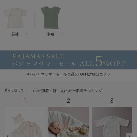
ベビー リュック
erbaviva（エルバビーバ）
ベビー 小物
安心の日本製。先輩ママが買ってよかった！本当に必要な出産準備品
ハレの日に着るANGELIEBEのセレモニー
長袖
半袖
買って正解！高評価レビューアイテム
冬に可愛いニットがお得！
親子コーデ｜ママとベビーにおすすめ！
→パジャマサマーセール全品5%OFF!詳細はコチラ
便利な育児家電
RANKING
コンビ肌着・新生児/ベビー肌着ランキング
Gift Selection 出産祝い
1
2
3
ロンパースはいつからいつまで使う？選ぶポイントも解説！
保育園・入園準備特集
ファルスカ