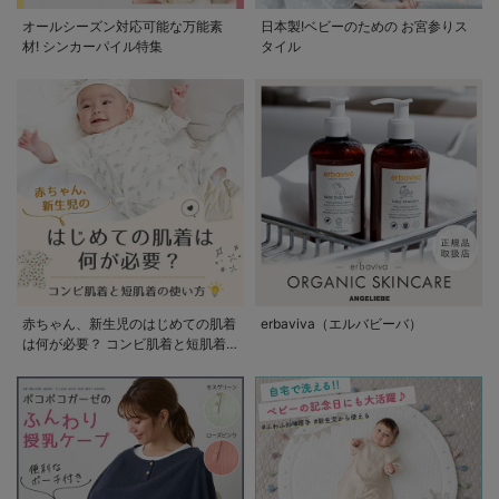
オールシーズン対応可能な万能素
日本製!ベビーのための お宮参りス
材! シンカーパイル特集
タイル
赤ちゃん、新生児のはじめての肌着
erbaviva（エルバビーバ）
は何が必要？ コンビ肌着と短肌着
の使い方