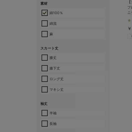
【
素材
フ
ニ
綿100％
く
綿混
￥
麻
スカート丈
膝丈
膝下丈
ロング丈
マキシ丈
袖丈
半袖
長袖