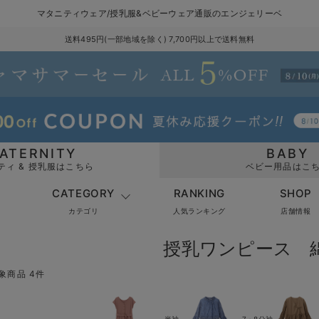
マタニティウェア/授乳服&ベビーウェア通販のエンジェリーベ
送料495円(一部地域を除く) 7,700円以上で送料無料
ATERNITY
BABY
ティ & 授乳服はこちら
ベビー用品はこ
CATEGORY
RANKING
SHOP
カテゴリ
人気ランキング
店舗情報
授乳ワンピース 綿
象商品 4件
半袖
7・8分袖