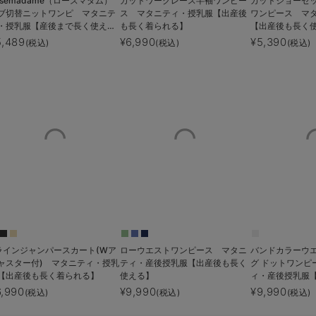
osemadame（ローズマダム）
カットワークレース半袖ワンピー
カットジョーゼ
ブ切替ニットワンピ マタニテ
ス マタニティ・授乳服【出産後
ワンピース マ
・授乳服【産後まで長く使え
も長く着られる】
【出産後も長く使え
】
ェアリー）
5,489
¥6,990
¥5,390
(税込)
(税込)
(税込)
ラインジャンパースカート(Wア
ローウエストワンピース マタニ
バンドカラーウ
ャスター付) マタニティ・授乳
ティ・産後授乳服【出産後も長く
グ ドットワンピ
【出産後も長く着られる】
使える】
ィ・産後授乳服
える】
6,990
¥9,990
¥9,990
(税込)
(税込)
(税込)