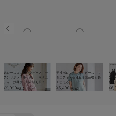
総レースロングワンピース（サ
半袖ポロマキシワンピース マ
Aラ
テンリボンベルト付） マタニ
タニティ・授乳服【出産後も長
アジ
ティ・授乳服【出産後も長く使
く使える】
授乳
える】
る】
¥9,990
¥5,490
¥6,
(税込)
(税込)