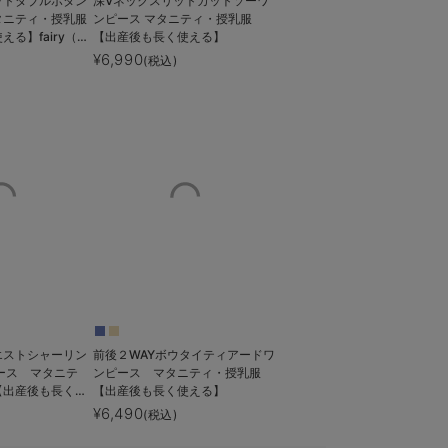
ットダブルボタン
深Vネックスリットカットソーワ
タニティ・授乳服
ンピース マタニティ・授乳服
る】fairy（フ
【出産後も長く使える】
¥6,990
(税込)
エストシャーリン
前後２WAYボウタイティアードワ
ース マタニテ
ンピース マタニティ・授乳服
【出産後も長く使
【出産後も長く使える】
¥6,490
(税込)