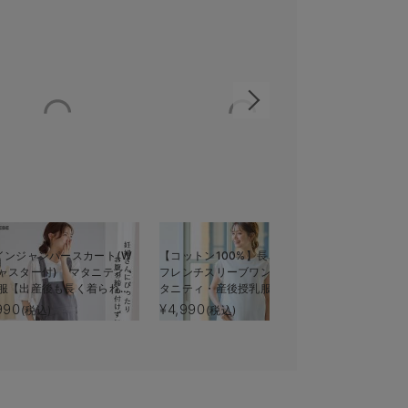
インジャンパースカート(W
【コットン100%】長さが選べる
タックベル
ャスター付) マタニティ・
フレンチスリーブワンピース マ
マタニティ
服【出産後も長く着られ
タニティ・産後授乳服【出産後
長く使える
も長く使える】
990
¥4,990
¥9,990
(税込)
(税込)
(税