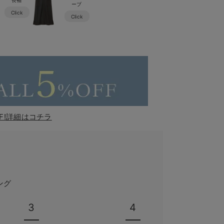
ーブ
Click
Click
F!詳細はコチラ
ング
3
4