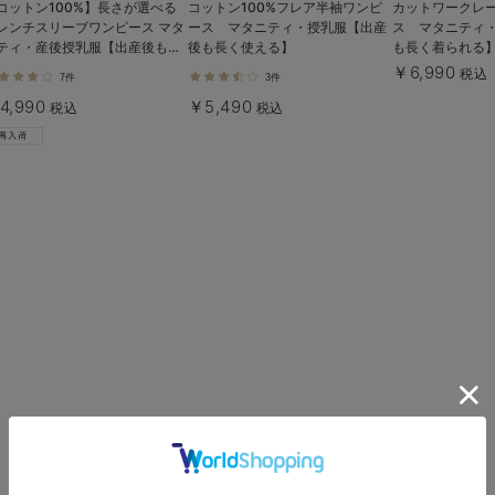
コットン100%】長さが選べる
コットン100%フレア半袖ワンピ
カットワークレ
レンチスリーブワンピース マタ
ース マタニティ・授乳服【出産
ス マタニティ
ティ・産後授乳服【出産後も長
後も長く使える】
も長く着られる
使える】
￥6,990
税込
7件
3件
4,990
￥5,490
税込
税込