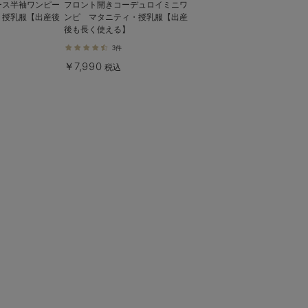
ース半袖ワンピー
フロント開きコーデュロイミニワ
・授乳服【出産後
ンピ マタニティ・授乳服【出産
】
後も長く使える】
3件
￥7,990
税込