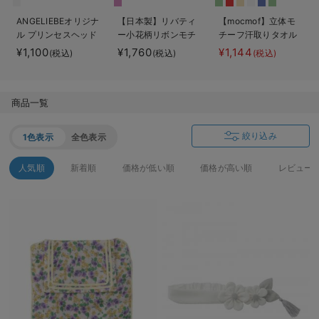
ベビー リュック
erbaviva（エルバビーバ）
ANGELIEBEオリジナ
【日本製】リバティ
【mocmof】立体モ
ル プリンセスヘッド
ー小花柄リボンモチ
チーフ汗取りタオル
ベビー 小物
安心の日本製。先輩ママが買ってよかった！本当に必要な出産準備品
ドレス
ーフ汗取りタオル
¥1,100
¥1,760
¥1,144
(税込)
(税込)
(税込)
ハレの日に着るANGELIEBEのセレモニー
買って正解！高評価レビューアイテム
商品一覧
冬に可愛いニットがお得！
絞り込み
1色表示
全色表示
親子コーデ｜ママとベビーにおすすめ！
人気順
新着順
価格が低い順
価格が高い順
レビュー
便利な育児家電
Gift Selection 出産祝い
ロンパースはいつからいつまで使う？選ぶポイントも解説！
保育園・入園準備特集
ファルスカ