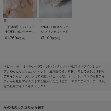
【日本製】リバティー
ANGELIEBEオリジナ
小花柄リボンモチーフ
ル プリンセスヘッド
汗取りタオル
ドレス
¥1,760
¥1,100
(税込)
(税込)
ベビー 小物 オールシーズンならエンジェリーベ公式オンラインショッ
プ。ゆったりとしたシルエット、通気性の良い素材、 そして授乳に便利な
デザインなど、おしゃれで可愛いベビー 小物 オールシーズンの定番アイ
テムから最新アイテムまでご購入いただけます。 マタニティウェア・授乳
服の新着アイテムをチェック！
その他のカテゴリから探す