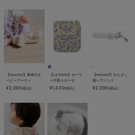
【mocmof】鼻緒付き
【La Stella】セーラ
【mocmof】かんざし
ベビーブーティ
ー汗取りガーゼ
風ヘアバンド
¥2,090
¥1,430
¥2,090
(税込)
(税込)
(税込)