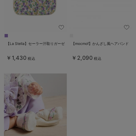
デロンギ
入院準備の持ち物チェック
【La Stella】セーラー汗取りガーゼ
【mocmof】かんざし風ヘアバンド
￥1,430
￥2,090
税込
税込