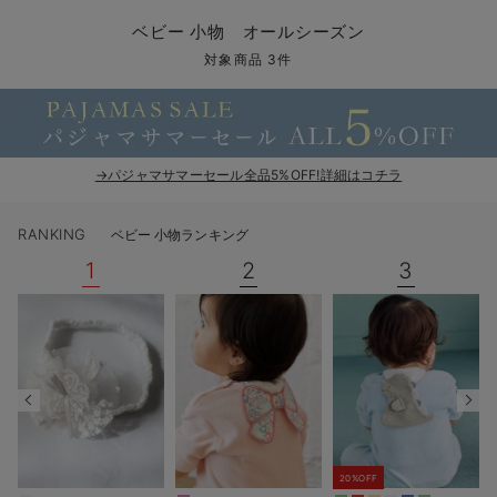
コンビ肌着・新生児/ベビー肌着
ベビー ワンピース
ベビー袴
ベビー ブランケット・タオルケット
子育て便利家電
抱っこ紐
夏のお役立ちベビーウェア
【アウトレット】トップス・授乳トップス
透け防止
再入荷｜アウター
トップス
【37周年祭セール】4
【〜10℃】3月中旬
涼しくて可愛い「ワン
デニム
きれいめトップス派
マタニティインナー
【オフィスカジュアル
パンツタイプ
【フォーマル】ボトム
【ベビー】半袖
2WAYオール
Aライン ・フレアワ
〜5,000円（税込）
綿混素材
赤ちゃんへ使うもの
【冬のあったか特集】
ベビー 小物 オールシーズン
ツーウェイオール・2WAYオール（新生児）
ベビー パンツ
おくるみ（新生児）
プレイマット・ベビー マット
ベビーケープ
シンカーパイル特集
【アウトレット】ボトムス
見えてもカワイイ
パンツ
レギンス
きれいめスカート派
ベビー
【フォーマル】トップ
【ベビー】グッズ
コンビ肌着
Iライン ・タイトシ
〜10,000円（税込）
腹巻・ひざ上パンツ
産後に使うグッズ
【冬のあったか特集】
対象商品 3件
ベビー ブルマ
ベビー 雑貨 小物
ベビーの動物なりきり特集
【アウトレット】パジャマ
コットン素材
スカート
オフィス
きれいめ美脚パンツ派
短肌着
快適ウェア10%OFF
ジャンパースカート/
10,001円（税込）〜
保温&リカバリー
【冬のあったか特集】
ベビー スカート
ベビー安全グッズ
ベビー 夏のお役立ちグッズ特集
【アウトレット】インナー
冷房対策
パジャマ
ツィード派
セット
ワーク・オフィス
女の子におススメのギ
レギンス・タイツ
→パジャマサマーセール全品5%OFF!詳細はコチラ
ベビートップス
ベビーおもちゃ
【素材別】ベビーロンパース特集
【アウトレット】ベビー
接触冷感素材
インナー
MAX55%OFF ブラッ
王道シンプル派
カジュアル
男の子におススメのギ
カップ付きインナー
RANKING
ベビー 小物ランキング
ベビー アウター
メモリアルグッズ
袴ロンパース特集
Tシャツブラ
雑貨
セットアップ派
フォーマル / オケー
定番ギフト
あったか度◎
1
2
3
ベビー セットアップ
授乳・調乳・お食事
ブラトップ
ベビー
あったかアイテム｜ベ
もらって嬉しいギフト
裏起毛素材
スタイ・よだれかけ（新生児・ベビー）
哺乳瓶
親子セット
かわいくておもしろい
ベビー帽子（新生児・乳児）
赤ちゃん 洗剤・洗濯用品・お掃除
快適機能ウェア特集 トップス
何枚あっても嬉しいア
新生児スリーパー・ベビーパジャマ
赤ちゃん お風呂・ベビースキンケア
快適機能ウェア特集 ボトムス
長く使えるアイテム
おむつ関連グッズ
快適機能ウェア特集 パジャマ
ベビーシューズ・ファーストシューズ・ベビー靴下
お部屋映えアイテム
20%OFF