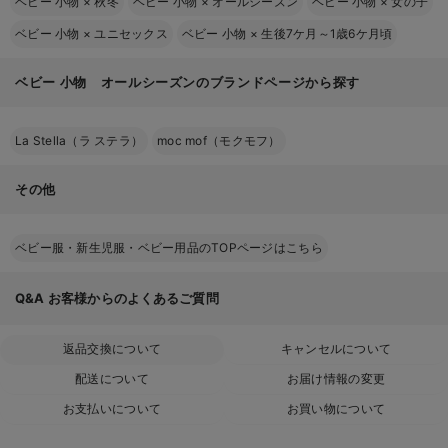
ベビー 小物
×
秋冬
ベビー 小物
×
オールシーズン
ベビー 小物
×
女の子
ベビー 小物
×
ユニセックス
ベビー 小物
×
生後7ケ月～1歳6ケ月頃
ベビー 小物 オールシーズンのブランドページから探す
La Stella（ラ ステラ）
moc mof（モクモフ）
その他
ベビー服・新生児服・ベビー用品のTOPページはこちら
Q&A
お客様からのよくあるご質問
返品交換について
キャンセルについて
配送について
お届け情報の変更
お支払いについて
お買い物について