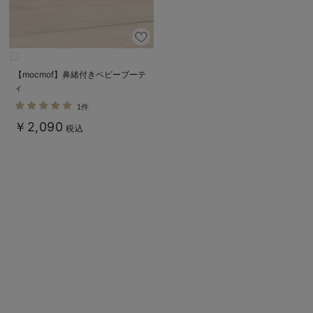
【mocmof】鼻緒付きベビーブーテ
ィ
1件
￥2,090
税込