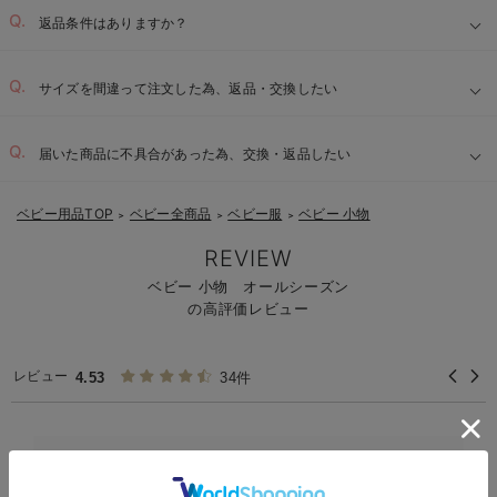
返品条件はありますか？
サイズを間違って注文した為、返品・交換したい
届いた商品に不具合があった為、交換・返品したい
ベビー用品TOP
ベビー全商品
ベビー服
ベビー 小物
＞
＞
＞
REVIEW
ベビー 小物 オールシーズン
の高評価レビュー
レビュー
4.53
34件