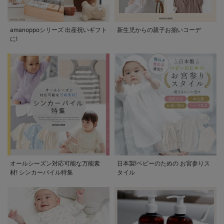
amanoppoシリーズ 出産祝いギフト
新生児からの親子お揃いコーデ
に!
オールシーズン対応可能な万能素
日本製!ベビーのための お宮参りス
材! シンカーパイル特集
タイル