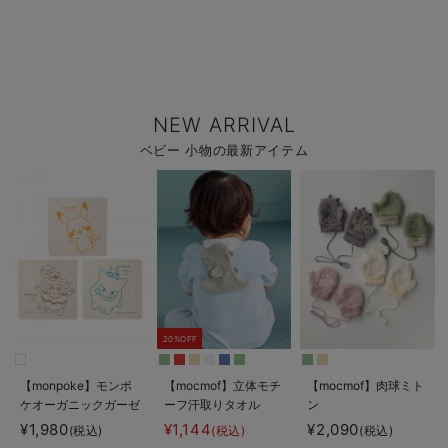
NEW ARRIVAL
ベビー 小物の最新アイテム
20%OFF
【monpoke】モンポ
【mocmof】立体モチ
【mocmof】肉球ミト
ケオーガニックガーゼ
ーフ汗取りタオル
ン
ハンカチ3枚組
¥1,980
¥1,144
¥2,090
(税込)
(税込)
(税込)