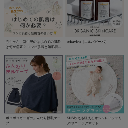
赤ちゃん、新生児のはじめての肌着
erbaviva（エルバビーバ）
は何が必要？ コンビ肌着と短肌着
の使い方
ポコポコガーゼのふんわり授乳ケー
SNS映えも狙えるオシャレインテリ
プ
ア!サニーラグマット