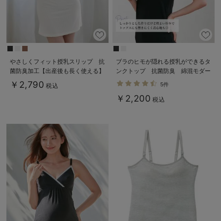
やさしくフィット授乳スリップ 抗
ブラのヒモが隠れる授乳ができるタ
菌防臭加工【出産後も長く使える】
ンクトップ 抗菌防臭 綿混モダー
ル
￥2,790
5件
税込
￥2,200
税込