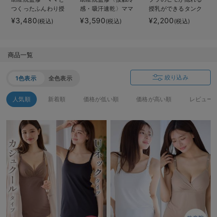
つくったふんわり授
感・吸汗速乾〉ママ
授乳ができるタンク
デロンギ
乳ブラキャミ 【垂れ
とつくったふんわり
トップ 抗菌防臭
¥3,480
¥3,590
¥2,200
(税込)
(税込)
(税込)
防止】フィットグミ
授乳ブラキャミ ア
綿混モダール
入院準備の持ち物チェック
入り【出産後も長く
ンダーらくらくタイ
使える】
プ
商品一覧
絞り込み
1色表示
全色表示
人気順
新着順
価格が低い順
価格が高い順
レビュー