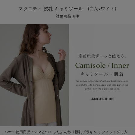
マタニティ パンツ
マタニティ ショーツ
授乳トップス
マタニティ オフィス 通勤服
授乳 ケープ
マタニティレギンス
【アウトレット】トップス・授乳トップス
透け防止
再入荷｜アウター
トップス
【37周年祭セール】4
【〜10℃】3月中旬
涼しくて可愛い「ワン
デニム
きれいめトップス派
マタニティインナー
【オフィスカジュアル
パンツタイプ
【フォーマル】ボトム
【ベビー】半袖
2WAYオール
Aライン ・フレアワ
〜5,000円（税込）
綿混素材
赤ちゃんへ使うもの
【冬のあったか特集】
マタニティ 授乳 キャミソール (白/ホワイト)
マタニティ スカート
妊婦帯・腹帯・産前ガードル
マタニティ ドレス（結婚式・お呼ばれ）
【アウトレット】ボトムス
見えてもカワイイ
パンツ
レギンス
きれいめスカート派
ベビー
【フォーマル】トップ
【ベビー】グッズ
コンビ肌着
Iライン ・タイトシ
〜10,000円（税込）
腹巻・ひざ上パンツ
産後に使うグッズ
【冬のあったか特集】
対象商品 6件
マタニティ トップス
マタニティ 授乳 キャミソール
マタニティ フォーマル パンツ・ボトムス
【アウトレット】パジャマ
コットン素材
スカート
オフィス
きれいめ美脚パンツ派
短肌着
快適ウェア10%OFF
ジャンパースカート/
10,001円（税込）〜
保温&リカバリー
【冬のあったか特集】
マタニティ アウター（コート）・ママコート
産褥ショーツ
【アウトレット】インナー
冷房対策
パジャマ
ツィード派
セット
ワーク・オフィス
女の子におススメのギ
レギンス・タイツ
骨盤・マタニティベルト （妊娠中・産後）
【アウトレット】ベビー
接触冷感素材
インナー
MAX55%OFF ブラッ
王道シンプル派
カジュアル
男の子におススメのギ
カップ付きインナー
産後 ガードル インナー
Tシャツブラ
雑貨
セットアップ派
フォーマル / オケー
定番ギフト
あったか度◎
マタニティ 腹巻き
ブラトップ
ベビー
あったかアイテム｜ベ
もらって嬉しいギフト
裏起毛素材
親子セット
かわいくておもしろい
快適機能ウェア特集 トップス
何枚あっても嬉しいア
快適機能ウェア特集 ボトムス
長く使えるアイテム
快適機能ウェア特集 パジャマ
お部屋映えアイテム
バナー使用商品：
ママとつくったふんわり授乳ブラキャミ フィットグミ入