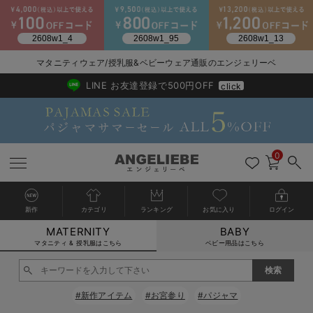
2026/NewArrival
送料495円(一部地域を除く) 7,700円以上で送料無料
マタニティウェア/授乳服&ベビーウェア通販のエンジェリーベ
LINE お友達登録で500円OFF
click
0
新作
カテゴリ
ランキング
お気に入り
ログイン
MATERNITY
BABY
戻る
戻る
戻る
戻る
戻る
戻る
戻る
戻る
戻る
戻る
戻る
戻る
戻る
戻る
戻る
戻る
戻る
戻る
戻る
戻る
戻る
戻る
戻る
戻る
戻る
戻る
戻る
戻る
戻る
戻る
戻る
カートに入れる
マタニティ & 授乳服はこちら
ベビー用品はこちら
マタニティウェア全て
マタニティ 下着・インナー全て
授乳服全て
マタニティ フォーマル全て
授乳用品全て
マタニティレッグウェア全て
マタニティ ボディケア全て
アウトレット全て
特集全て
再入荷全て
送料無料アイテム全て
ブラキャミ おまとめ
【37周年祭セール】
気温差別オススメアイ
マタニティウェア お
こだわりの履き心地！
出産準備応援割全て
春のマタニティワンピ
Gift Selection 
冬の冷え対策インナー
入院準備の持ち物チェ
冬のあったか特集全て
閉じる
マタニティ ワンピース
授乳ワンピース
マタニティ スーツ
妊婦用 抱き枕・授乳クッション
マタニティストッキング・タイツ
妊娠線クリーム
【アウトレット】ワンピース
抗菌防臭加工
再入荷｜インナー
授乳ブラ・マタニティブラ（マタニティインナー・産後用品）
ワンピース
【37周年祭セール】2
【15℃】3月下旬～
動きやすく着回しでき
強撚スムース(コスパ
【おまとめ割】パジャ
カジュアル
ジャケット派
マタニティパジャマ
【オフィスカジュアル
レギンスタイプ
【フォーマル】ワンピ
【ベビー】長袖
ハンカチ
快適ウェア10%OFF
セットアップ・ レイ
〜3,000円（税込）
薄くてあったか
入院してすぐ使うグッ
【冬のあったか特集】
#新作アイテム
#お宮参り
#パジャマ