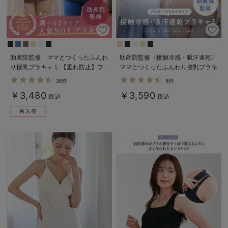
助産院監修 ママとつくったふんわ
助産院監修〈接触冷感・吸汗速乾〉
り授乳ブラキャミ 【垂れ防止】フ
ママとつくったふんわり授乳ブラキ
ィットグミ入り【出産後も長く使え
ャミ アンダーらくらくタイプ
36件
8件
る】
￥3,480
￥3,590
税込
税込