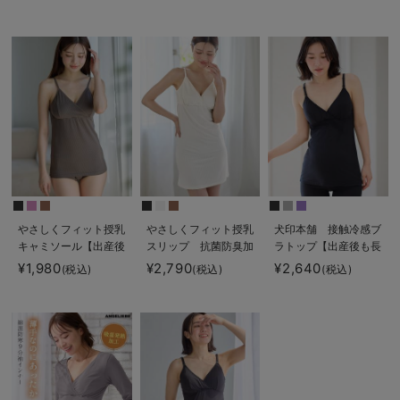
ブラキャミ アンダー
ミソール
らくらくタイプ
やさしくフィット授乳
やさしくフィット授乳
犬印本舗 接触冷感ブ
キャミソール【出産後
スリップ 抗菌防臭加
ラトップ【出産後も長
も長く使える】
工【出産後も長く使え
く使える】
¥1,980
¥2,790
¥2,640
(税込)
(税込)
(税込)
る】