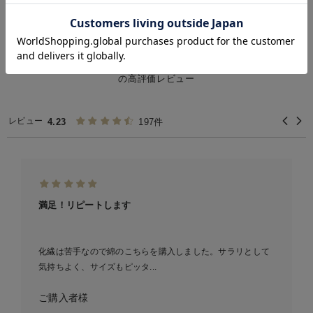
お気に入り商品を確認する
マタニティTOP
マタニティ・授乳服 全商品
マタニティ 下着・インナー
＞
＞
＞
REVIEW
マタニティ 授乳 キャミソール (白/ホワイト)
の高評価レビュー
レビュー
4.23
197件
満足！リピートします
化繊は苦手なので綿のこちらを購入しました。サラリとして
気持ちよく、サイズもピッタ...
ご購入者様