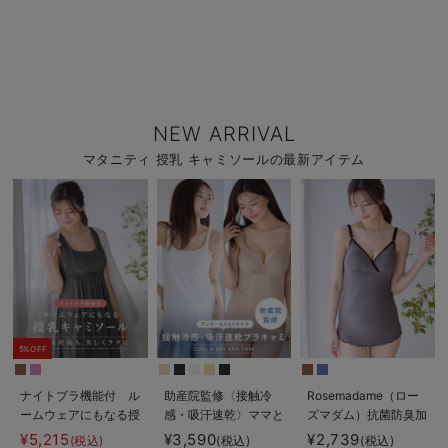
NEW ARRIVAL
マタニティ 授乳 キャミソールの最新アイテム
5%OFF
ナイトブラ機能付 ル
助産院監修〈接触冷
Rosemadame（ロー
ームウェアにもなる授
感・吸汗速乾〉ママと
ズマダム）抗菌防臭加
乳キャミソール
つくったふんわり授乳
工バイカラー授乳キャ
¥5,215
¥3,590
¥2,739
(税込)
(税込)
(税込)