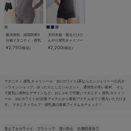
吸湿発熱 綿混防寒9
犬印本舗 着るだけひ
分袖マタニティ・授乳
んやり授乳キャミソー
インナー
ル【出産後も長く使え
¥2,750
¥2,200
(税込)
(税込)
る】接触冷感
マタニティ 授乳 キャミソール (白/ホワイト)系ならエンジェリーベ公式オ
ンラインショップ。ゆったりとしたシルエット、通気性の良い素材、 そし
て授乳に便利なデザインなど、おしゃれで可愛いマタニティ 授乳 キャミソ
ール (白/ホワイト)の定番アイテムから最新アイテムまでご購入いただけま
す。 マタニティウェア・授乳服の新着アイテムをチェック！
見えてもカワイイ
ブラトップ
透け防止
抗菌防臭加工