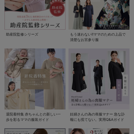
助産院監修シリーズ
もう迷わない!!ママのための上品で
清楚なお宮参り服
退院着特集 赤ちゃんとの新しい一
妊婦さんの為の喪服マナー 急な訃
歩を彩るママの服装ガイド
報にも慌てない。実用Q&Aガイド