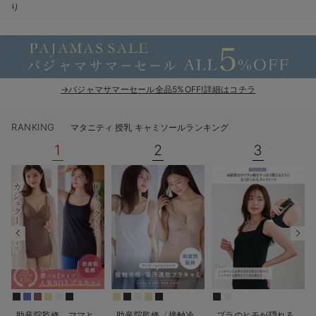
り
erbaviva（エルバビーバ）
安心の日本製。先輩ママが買ってよかった！本当に必要な出産準備品
ハレの日に着るANGELIEBEのセレモニー
→パジャマサマーセール全品5%OFF!詳細はコチラ
買って正解！高評価レビューアイテム
冬に可愛いニットがお得！
RANKING
マタニティ 授乳 キャミソールランキング
1
2
3
親子コーデ｜ママとベビーにおすすめ！
便利な育児家電
Gift Selection 出産祝い
ロンパースはいつからいつまで使う？選ぶポイントも解説！
保育園・入園準備特集
ファルスカ
助産院監修 ママと
助産院監修〈接触冷
ブラのヒモが隠れる