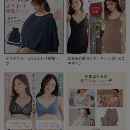
ポコポコガーゼのふんわり授乳ケー
助産院監修 授乳ブラキャミ 選べる2
プ
デザイン