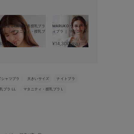
院監修 24時間快適授乳ブラ
MARUKO ヴィレーヴ マタニテ
ストレスフ
防止 ｜ マタニティ・授乳ブ
ィブラ ｜ マタニティ・授乳ブラ
レスカップ
れ防止 ｜ 
脇高
880
¥14,300
¥2,990
(税込)
(税込)
(税
Tシャツブラ
大きいサイズ
ナイトブラ
ブラ LL
マタニティ・授乳ブラ L