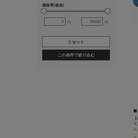
価格帯(税抜)
円
円
リセット
この条件で絞り込む
【
マ
ト
ィ