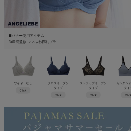
■バナー使用アイテム
助産院監修 ママふわ授乳ブラ
ワイヤーなし
クロスオープン
ストラップオープン
カンタン
タイプ
タイプ
タイ
Click
Click
Click
Clic