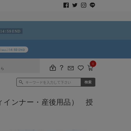
0
ちら
ィインナー・産後用品） 授