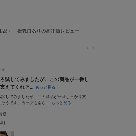
用品） 授乳口あり
の高評価レビュー
ろ試してみましたが、この商品が一番し
しっかりホール
支えてくれそ...
くて気に入ってい
もっと見る
ろ試してみましたが、この商品が一番しっかり支
しっかりホールド
そうです。カップも柔ら...
もっと見る
授乳もしやすくて
者様
ご購入者様
-01
2026-07-31