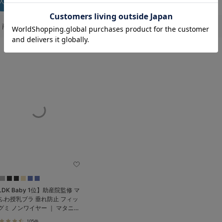
人気順
新着順
価格が低い順
価格が高い順
レビュー件数が多い順
お気に入り商品を確認する
商品一覧
LDK Baby 1位】助産院監修 マ
ふわ授乳ブラ 垂れ防止 フィッ
グミ ノンワイヤー ｜ マタニテ
・授乳ブラ
105件