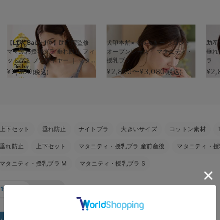
【LDK Baby 1位】助産院監修
犬印本舗×くみっきー フロント
助産
ママふわ授乳ブラ 垂れ防止 フィ
オープンレース マタニティ・
垂れ
ットグミ ノンワイヤー ｜ マタ
授乳ブラ
ラ
ニティ・授乳ブラ
¥2,990
¥2,860〜¥3,080
¥2,
(税込)
(税込)
上下セット
垂れ防止
ナイトブラ
大きいサイズ
コットン素材
垂れ防止
上下セット
マタニティ・授乳ブラ 産前産後
マタニティ・授乳
マタニティ・授乳ブラ M
マタニティ・授乳ブラ S
1色表示
全色表示