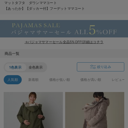
マットタフタ ダウンママコート
erbaviva（エルバビーバ）
【あったか】【ダッカー付】フーデットママコート
安心の日本製。先輩ママが買ってよかった！本当に必要な出産準備品
ハレの日に着るANGELIEBEのセレモニー
買って正解！高評価レビューアイテム
→パジャマサマーセール全品5%OFF!詳細はコチラ
冬に可愛いニットがお得！
商品一覧
親子コーデ｜ママとベビーにおすすめ！
絞り込み
1色表示
全色表示
便利な育児家電
人気順
新着順
価格が低い順
価格が高い順
レビュー
Gift Selection 出産祝い
ロンパースはいつからいつまで使う？選ぶポイントも解説！
保育園・入園準備特集
ファルスカ