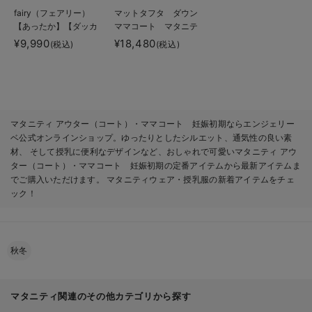
fairy（フェアリー）
マットタフタ ダウン
【あったか】【ダッカ
ママコート マタニテ
ー付】フーデットママ
ィ・産後授乳服【出産
¥9,990
¥18,480
(税込)
(税込)
コート マタニティ・
後も長く使える】
産後服【出産後も長く
Rosemadame（ロー
使える】
ズマダム）
マタニティ アウター（コート）・ママコート 妊娠初期ならエンジェリー
ベ公式オンラインショップ。ゆったりとしたシルエット、通気性の良い素
材、 そして授乳に便利なデザインなど、おしゃれで可愛いマタニティ アウ
ター（コート）・ママコート 妊娠初期の定番アイテムから最新アイテムま
でご購入いただけます。 マタニティウェア・授乳服の新着アイテムをチェ
ック！
秋冬
マタニティ関連のその他カテゴリから探す