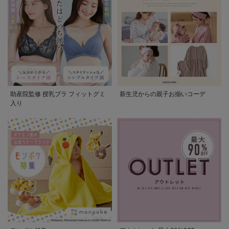
助産院監修 授乳ブラ フィットグミ
新生児からの親子お揃いコーデ
入り