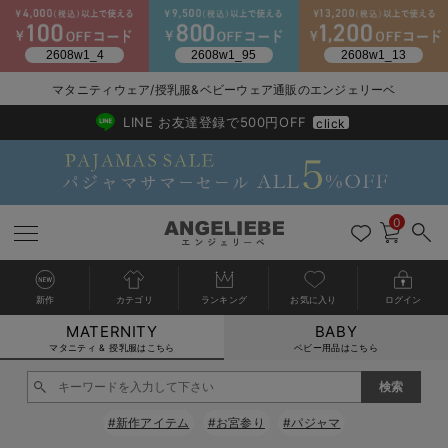
2026/NewArrival
送料495円(一部地域を除く) 7,700円以上で送料無料
マタニティウェア/授乳服&ベビーウェア通販のエンジェリーベ
LINE お友達登録で500円OFF
click
0
新作
カテゴリ
ランキング
お気に入り
ログイン
MATERNITY
BABY
戻る
戻る
戻る
戻る
戻る
戻る
戻る
戻る
戻る
戻る
戻る
戻る
戻る
戻る
戻る
戻る
戻る
戻る
戻る
戻る
戻る
戻る
戻る
戻る
戻る
戻る
戻る
戻る
戻る
戻る
戻る
カートに入れる
マタニティ & 授乳服はこちら
ベビー用品はこちら
マタニティウェア全て
マタニティ 下着・インナー全て
授乳服全て
マタニティ フォーマル全て
授乳用品全て
マタニティレッグウェア全て
マタニティ ボディケア全て
アウトレット全て
特集全て
再入荷全て
送料無料アイテム全て
ブラキャミ おまとめ
【37周年祭セール】
気温差別オススメアイ
マタニティウェア お
こだわりの履き心地！
出産準備応援割全て
春のマタニティワンピ
Gift Selection 
冬の冷え対策インナー
入院準備の持ち物チェ
冬のあったか特集全て
閉じる
マタニティ ワンピース
授乳ワンピース
マタニティ スーツ
妊婦用 抱き枕・授乳クッション
マタニティストッキング・タイツ
妊娠線クリーム
【アウトレット】ワンピース
抗菌防臭加工
再入荷｜インナー
授乳ブラ・マタニティブラ（マタニティインナー・産後用品）
ワンピース
【37周年祭セール】2
【15℃】3月下旬～
動きやすく着回しでき
強撚スムース(コスパ
【おまとめ割】パジャ
カジュアル
ジャケット派
マタニティパジャマ
【オフィスカジュアル
レギンスタイプ
【フォーマル】ワンピ
【ベビー】長袖
ハンカチ
快適ウェア10%OFF
セットアップ・ レイ
〜3,000円（税込）
薄くてあったか
入院してすぐ使うグッ
【冬のあったか特集】
#新作アイテム
#お宮参り
#パジャマ