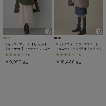
デロンギ
入院準備の持ち物チェック
fairy（フェアリー）【あったか】
マットタフタ ダウンママコート
【ダッカー付】フーデットママコー
マタニティ・産後授乳服【出産後も
ト マタニティ・産後服【出産後も
長く使える】Rosemadame（ロー
1件
3件
長く使える】
ズマダム）
￥9,990
￥18,480
税込
税込