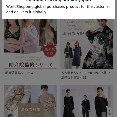
先輩ママに最も選ばれている!ぷく
着回しが効く最新ハレの日スタイル
ぷくダブルガーゼパジャマシリーズ
セレモニー6シーン
助産院監修シリーズ
もう迷わない!!ママのための上品で
清楚なお宮参り服