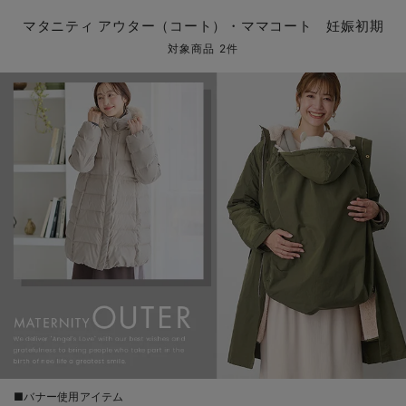
マタニティ パンツ
マタニティ ショーツ
授乳トップス
マタニティ オフィス 通勤服
授乳 ケープ
マタニティレギンス
【アウトレット】トップス・授乳トップス
透け防止
再入荷｜アウター
トップス
【37周年祭セール】4
【〜10℃】3月中旬
涼しくて可愛い「ワン
デニム
きれいめトップス派
マタニティインナー
【オフィスカジュアル
パンツタイプ
【フォーマル】ボトム
【ベビー】半袖
2WAYオール
Aライン ・フレアワ
〜5,000円（税込）
綿混素材
赤ちゃんへ使うもの
【冬のあったか特集】
マタニティ アウター（コート）・ママコート 妊娠初期
マタニティ スカート
妊婦帯・腹帯・産前ガードル
マタニティ ドレス（結婚式・お呼ばれ）
【アウトレット】ボトムス
見えてもカワイイ
パンツ
レギンス
きれいめスカート派
ベビー
【フォーマル】トップ
【ベビー】グッズ
コンビ肌着
Iライン ・タイトシ
〜10,000円（税込）
腹巻・ひざ上パンツ
産後に使うグッズ
【冬のあったか特集】
対象商品 2件
マタニティ トップス
マタニティ 授乳 キャミソール
マタニティ フォーマル パンツ・ボトムス
【アウトレット】パジャマ
コットン素材
スカート
オフィス
きれいめ美脚パンツ派
短肌着
快適ウェア10%OFF
ジャンパースカート/
10,001円（税込）〜
保温&リカバリー
【冬のあったか特集】
マタニティ アウター（コート）・ママコート
産褥ショーツ
【アウトレット】インナー
冷房対策
パジャマ
ツィード派
セット
ワーク・オフィス
女の子におススメのギ
レギンス・タイツ
骨盤・マタニティベルト （妊娠中・産後）
【アウトレット】ベビー
接触冷感素材
インナー
MAX55%OFF ブラッ
王道シンプル派
カジュアル
男の子におススメのギ
カップ付きインナー
産後 ガードル インナー
Tシャツブラ
雑貨
セットアップ派
フォーマル / オケー
定番ギフト
あったか度◎
マタニティ 腹巻き
ブラトップ
ベビー
あったかアイテム｜ベ
もらって嬉しいギフト
裏起毛素材
親子セット
かわいくておもしろい
快適機能ウェア特集 トップス
何枚あっても嬉しいア
快適機能ウェア特集 ボトムス
長く使えるアイテム
快適機能ウェア特集 パジャマ
お部屋映えアイテム
■バナー使用アイテム