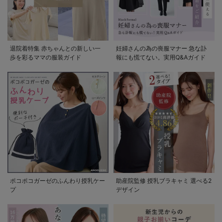
退院着特集 赤ちゃんとの新しい一
妊婦さんの為の喪服マナー 急な訃
歩を彩るママの服装ガイド
報にも慌てない。実用Q&Aガイド
ポコポコガーゼのふんわり授乳ケー
助産院監修 授乳ブラキャミ 選べる2
プ
デザイン