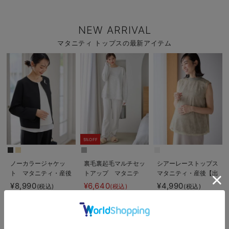
NEW ARRIVAL
マタニティ トップスの最新アイテム
5%OFF
ノーカラージャケッ
裏毛裏起毛マルチセッ
シアーレーストップス
ト マタニティ・産後
トアップ マタニテ
マタニティ・産後【出
授乳服【出産後も長く
ィ・授乳パジャマ・ル
産後も長く使える】
¥8,990
¥6,640
¥4,990
(税込)
(税込)
(税込)
使える】
ームウェア・授乳服
【出産後も長く使え
る】