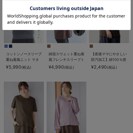
お気に入り商品を確認する
コットンノースリーブ
綿混スウェット重ね着
【産後ママにやさしい
重ね着風ニット マタ
風フレンチスリーブト
防汚加工】綿100％授
ニティ・授乳服 【出
ップス マタニティ・
乳半袖TEE
¥5,990
¥4,990
¥2,490
(税込)
(税込)
(税込)
産後も長く使える】
授乳服【出産後も長く
着られる】