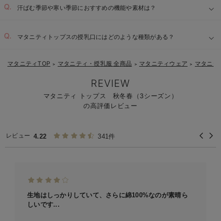
汗ばむ季節や寒い季節におすすめの機能や素材は？
マタニティトップスの授乳口にはどのような種類がある？
暑い季節：
マタニティTOP
マタニティ・授乳服 全商品
マタニティウェア
マタニテ
＞
＞
＞
REVIEW
マタニティ トップス 秋冬春（3シーズン）
の高評価レビュー
レビュー
4.22
341件
生地はしっかりしていて、さらに綿100%なのが素晴ら
しいです...