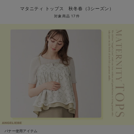
マタニティ パンツ
マタニティ ショーツ
授乳トップス
マタニティ オフィス 通勤服
授乳 ケープ
マタニティレギンス
【アウトレット】トップス・授乳トップス
透け防止
再入荷｜アウター
トップス
【37周年祭セール】4
【〜10℃】3月中旬
涼しくて可愛い「ワン
デニム
きれいめトップス派
マタニティインナー
【オフィスカジュアル
パンツタイプ
【フォーマル】ボトム
【ベビー】半袖
2WAYオール
Aライン ・フレアワ
〜5,000円（税込）
綿混素材
赤ちゃんへ使うもの
【冬のあったか特集】
マタニティ トップス 秋冬春（3シーズン）
マタニティ スカート
妊婦帯・腹帯・産前ガードル
マタニティ ドレス（結婚式・お呼ばれ）
【アウトレット】ボトムス
見えてもカワイイ
パンツ
レギンス
きれいめスカート派
ベビー
【フォーマル】トップ
【ベビー】グッズ
コンビ肌着
Iライン ・タイトシ
〜10,000円（税込）
腹巻・ひざ上パンツ
産後に使うグッズ
【冬のあったか特集】
対象商品 17件
マタニティ トップス
マタニティ 授乳 キャミソール
マタニティ フォーマル パンツ・ボトムス
【アウトレット】パジャマ
コットン素材
スカート
オフィス
きれいめ美脚パンツ派
短肌着
快適ウェア10%OFF
ジャンパースカート/
10,001円（税込）〜
保温&リカバリー
【冬のあったか特集】
マタニティ アウター（コート）・ママコート
産褥ショーツ
【アウトレット】インナー
冷房対策
パジャマ
ツィード派
セット
ワーク・オフィス
女の子におススメのギ
レギンス・タイツ
骨盤・マタニティベルト （妊娠中・産後）
【アウトレット】ベビー
接触冷感素材
インナー
MAX55%OFF ブラッ
王道シンプル派
カジュアル
男の子におススメのギ
カップ付きインナー
産後 ガードル インナー
Tシャツブラ
雑貨
セットアップ派
フォーマル / オケー
定番ギフト
あったか度◎
マタニティ 腹巻き
ブラトップ
ベビー
あったかアイテム｜ベ
もらって嬉しいギフト
裏起毛素材
親子セット
かわいくておもしろい
快適機能ウェア特集 トップス
何枚あっても嬉しいア
快適機能ウェア特集 ボトムス
長く使えるアイテム
快適機能ウェア特集 パジャマ
お部屋映えアイテム
バナー使用アイテム