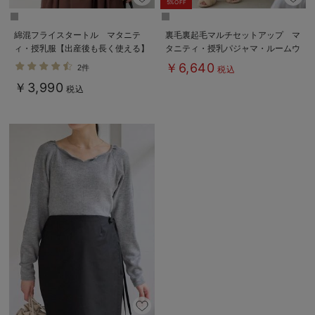
5%OFF
綿混フライスタートル マタニテ
裏毛裏起毛マルチセットアップ マ
ィ・授乳服【出産後も長く使える】
タニティ・授乳パジャマ・ルームウ
ェア・授乳服【出産後も長く使え
￥6,640
2件
税込
る】
￥3,990
税込