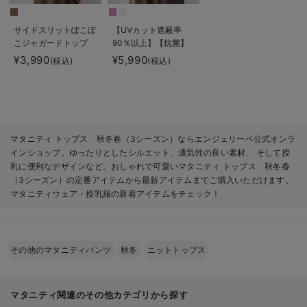
サイドスリットぽこぽ
【UVカット遮蔽率
こジャガードトップ
90％以上】【抗菌】
ス マタニティ・授乳
【接触冷感】前後２
¥3,990
¥5,990
(税込)
(税込)
服【出産後も長く着ら
WAYカーディガン
れる】
マタニティ・授乳服
【出産後も長く使え
る】
マタニティ トップス 秋冬春（3シーズン）ならエンジェリーベ公式オンラ
インショップ。ゆったりとしたシルエット、通気性の良い素材、 そして授
乳に便利なデザインなど、おしゃれで可愛いマタニティ トップス 秋冬春
（3シーズン）の定番アイテムから最新アイテムまでご購入いただけます。
マタニティウェア・授乳服の新着アイテムをチェック！
その他のマタニティパンツ
秋冬
ニットトップス
マタニティ関連のその他カテゴリから探す