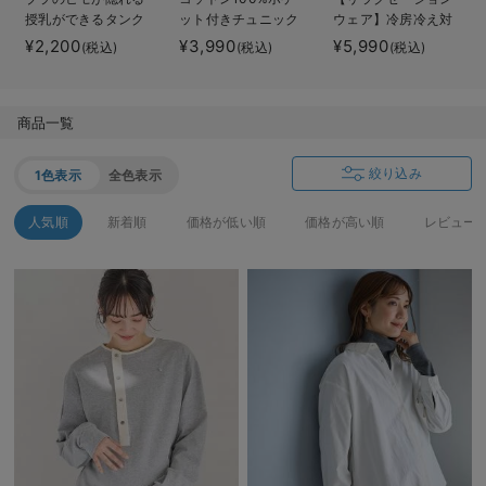
授乳ができるタンク
ット付きチュニック
ウェア】冷房冷え対
デロンギ
トップ 抗菌防臭
トップス マタニテ
策 保温＆リカバリ
¥2,200
¥3,990
¥5,990
(税込)
(税込)
(税込)
綿混モダール
ィ・授乳服【出産後
ーサポート
入院準備の持ち物チェック
も長く使える】
momRest 半袖Tシ
ャツ
商品一覧
efe×ANGELIEBEコ
ラボ 光電子 日本
製
絞り込み
1色表示
全色表示
人気順
新着順
価格が低い順
価格が高い順
レビュー