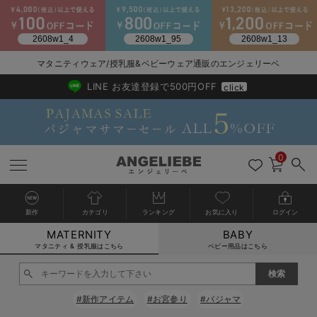
2026/NewArrival
送料495円(一部地域を除く) 7,700円以上で送料無料
マタニティウェア/授乳服&ベビーウェア通販のエンジェリーベ
LINE お友達登録で500円OFF
click
0
新作
カテゴリ
ランキング
お気に入り
ログイン
MATERNITY
BABY
戻る
戻る
戻る
戻る
戻る
戻る
戻る
戻る
戻る
戻る
戻る
戻る
戻る
戻る
戻る
戻る
戻る
戻る
戻る
戻る
戻る
戻る
戻る
戻る
戻る
戻る
戻る
戻る
戻る
戻る
戻る
カートに入れる
マタニティ & 授乳服はこちら
ベビー用品はこちら
マタニティウェア全て
マタニティ 下着・インナー全て
授乳服全て
マタニティ フォーマル全て
授乳用品全て
マタニティレッグウェア全て
マタニティ ボディケア全て
アウトレット全て
特集全て
再入荷全て
送料無料アイテム全て
ブラキャミ おまとめ
【37周年祭セール】
気温差別オススメアイ
マタニティウェア お
こだわりの履き心地！
出産準備応援割全て
春のマタニティワンピ
Gift Selection 
冬の冷え対策インナー
入院準備の持ち物チェ
冬のあったか特集全て
閉じる
マタニティ ワンピース
授乳ワンピース
マタニティ スーツ
妊婦用 抱き枕・授乳クッション
マタニティストッキング・タイツ
妊娠線クリーム
【アウトレット】ワンピース
抗菌防臭加工
再入荷｜インナー
授乳ブラ・マタニティブラ（マタニティインナー・産後用品）
ワンピース
【37周年祭セール】2
【15℃】3月下旬～
動きやすく着回しでき
強撚スムース(コスパ
【おまとめ割】パジャ
カジュアル
ジャケット派
マタニティパジャマ
【オフィスカジュアル
レギンスタイプ
【フォーマル】ワンピ
【ベビー】長袖
ハンカチ
快適ウェア10%OFF
セットアップ・ レイ
〜3,000円（税込）
薄くてあったか
入院してすぐ使うグッ
【冬のあったか特集】
#新作アイテム
#お宮参り
#パジャマ