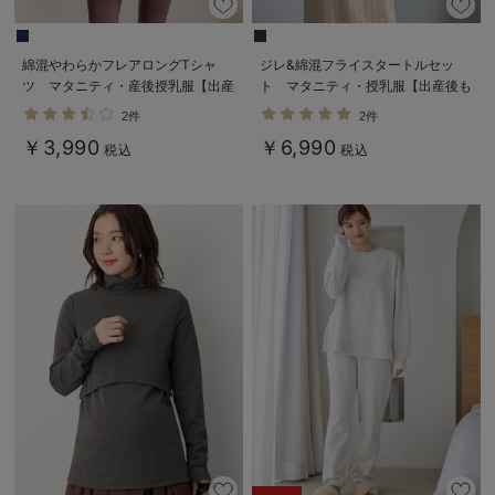
綿混やわらかフレアロングTシャ
ジレ&綿混フライスタートルセッ
ツ マタニティ・産後授乳服【出産
ト マタニティ・授乳服【出産後も
後も長く使える】
長く使える】
2件
2件
￥3,990
￥6,990
税込
税込