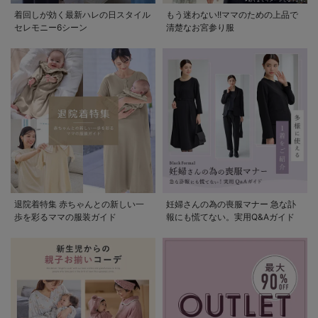
着回しが効く最新ハレの日スタイル
もう迷わない!!ママのための上品で
セレモニー6シーン
清楚なお宮参り服
退院着特集 赤ちゃんとの新しい一
妊婦さんの為の喪服マナー 急な訃
歩を彩るママの服装ガイド
報にも慌てない。実用Q&Aガイド