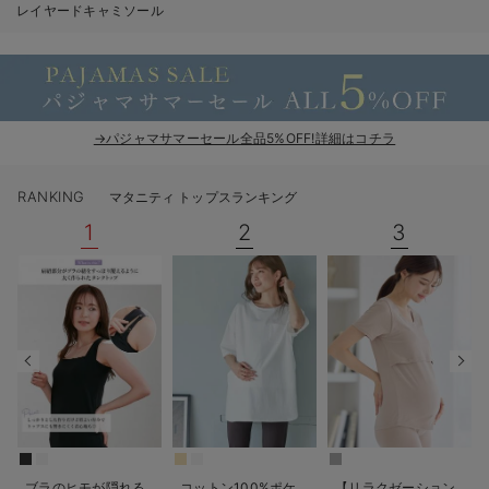
レイヤードキャミソール
erbaviva（エルバビーバ）
安心の日本製。先輩ママが買ってよかった！本当に必要な出産準備品
ハレの日に着るANGELIEBEのセレモニー
→パジャマサマーセール全品5%OFF!詳細はコチラ
買って正解！高評価レビューアイテム
冬に可愛いニットがお得！
RANKING
マタニティ トップスランキング
1
2
3
親子コーデ｜ママとベビーにおすすめ！
便利な育児家電
Gift Selection 出産祝い
ロンパースはいつからいつまで使う？選ぶポイントも解説！
保育園・入園準備特集
ファルスカ
ブラのヒモが隠れる
コットン100%ポケ
【リラクゼーション