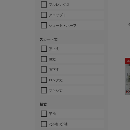
フルレングス
クロップト
ショート・ハーフ
スカート丈
膝上丈
膝丈
3
膝下丈
【
ト
ロング丈
ニ
る
マキシ丈
¥
袖丈
半袖
7分袖 8分袖