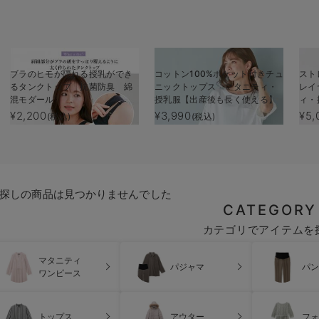
ブラのヒモが隠れる授乳ができ
コットン100%ポケット付きチュ
スト
るタンクトップ 抗菌防臭 綿
ニックトップス マタニティ・
レイ
混モダール
授乳服【出産後も長く使える】
ィ・
る】
¥2,200
¥3,990
¥5,
(税込)
(税込)
探しの商品は見つかりませんでした
CATEGORY
カテゴリでアイテムを
マタニティ
パジャマ
パン
ワンピース
トップス
アウター
フォ