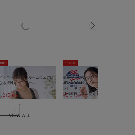
%OFF
30%OFF
5
イトブラ機能付 ルームウェアに
長袖サーマルパジャマ3点セット
半
なる授乳キャミソール
JEMORGAN（ジェーイーモーガ
J
ン） ギフト マタニティ・産後
ン
【出産後も長く使える】
【
5,215
¥5,313
¥
(税込)
(税込)
VIEW ALL