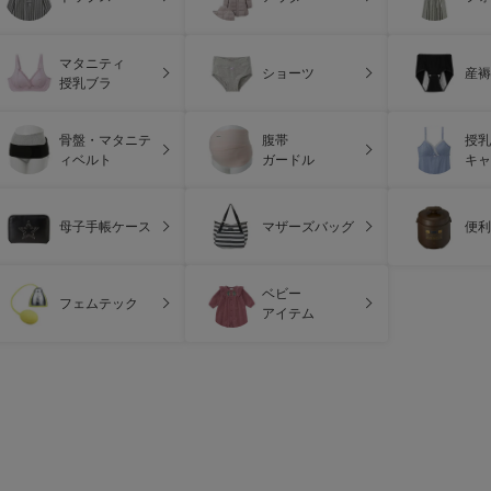
マタニティ
ショーツ
産褥
授乳ブラ
骨盤・マタニテ
腹帯
授乳
ィベルト
ガードル
キャ
母子手帳ケース
マザーズバッグ
便利
ベビー
フェムテック
アイテム