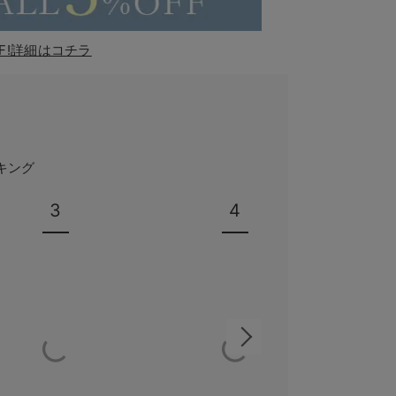
F!詳細はコチラ
キング
3
4