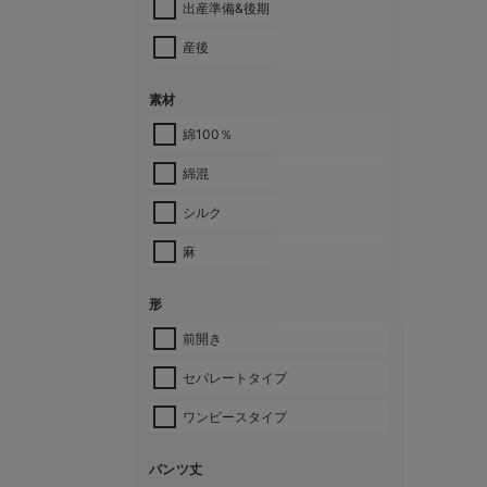
出産準備&後期
産後
素材
綿100％
綿混
シルク
麻
形
前開き
セパレートタイプ
ワンピースタイプ
パンツ丈