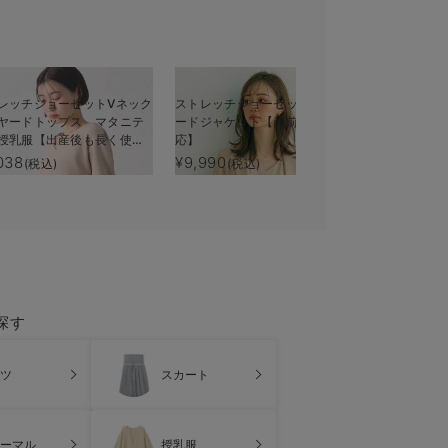
レッチジョーゼットVネック
ストレッチジョーゼットテーラ
【リラクゼ
ヤードトップス マタニテ
ードジャケット【産前産後対
房冷え対策
授乳服【出産後も長く使え
応】
サポート m
ャツ efe×
038
¥9,990
¥5,990
(税込)
(税込)
(税
光電子 日
探す
ツ
スカート
ーマル
授乳服