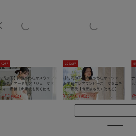
0%OFF
30%OFF
5
防汚加工】綿混やわらかスウェッ
【防汚加工】綿混やわらかスウェッ
ナ
半袖ティアードネグリジェ マタ
ト半袖フレアワンピース マタニテ
も
ティ・産後【出産後も長く使え
ィ・産後【出産後も長く使える】
】
3,492
¥3,492
¥
(税込)
(税込)