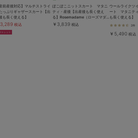
産前産後対応】マルチストライ
ぽこぽこニットスカート マタニ
ウールライクツ
たっぷりギャザースカート【出
ティ・産後【出産後も長く使え
ート マタニテ
後も長く使える】
る】Rosemadame（ローズマダ
も長く使える】
ム）
3,289
￥3,839
税込
税込
2件
￥5,490
税込