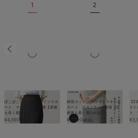
1
2
ぽこぽこジャガードIラインスカ
綿混カットソーIラインマキシス
【2
ート マタニティ・産後【産後
カート マタニティ・産後【出
スト
も長く着られる】
産後も長く着られる】
ト 
も長
¥4,990
¥4,990
¥3,
(税込)
(税込)