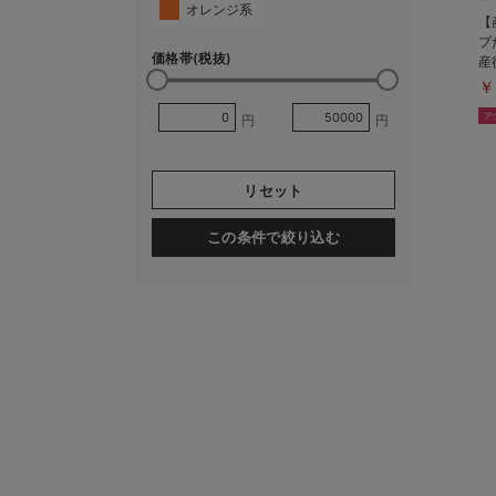
オレンジ系
【
プ
価格帯(税抜)
産
￥
円
円
リセット
この条件で絞り込む