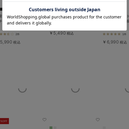
お気に入り商品を確認する
産前産後対応】フィットストレ
マーメイドスカート マタニテ
プリーツスカー
チジョーゼットタイトスカート
ィ・産後【出産後も長く使える】
産後【出産後も
￥5,490
税込
2件
1件
5,990
￥6,990
税込
税込
0%OFF