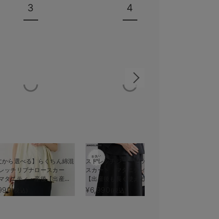
3
4
丈から選べる】らくちん綿混
ストレッチジョーゼットフレア
【産前産後
レッチリブナロースカー
スカート マタニティ・産後
ックフレア
マタニティ・産後【出産後
【出産後も長く使える】
長く使える
く使える】
990
¥6,990
¥6,578
(税込)
(税込)
(税