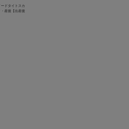
イードタイトスカ
ィ・産後【出産後