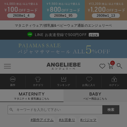
2026/NewArrival
送料495円(一部地域を除く) 7,700円以上で送料無料
マタニティウェア/授乳服&ベビーウェア通販のエンジェリーベ
LINE お友達登録で500円OFF
click
0
新作
カテゴリ
ランキング
お気に入り
ログイン
MATERNITY
BABY
戻る
戻る
戻る
戻る
戻る
戻る
戻る
戻る
戻る
戻る
戻る
戻る
戻る
戻る
戻る
戻る
戻る
戻る
戻る
戻る
戻る
戻る
戻る
戻る
戻る
戻る
戻る
戻る
戻る
戻る
戻る
カートに入れる
マタニティ & 授乳服はこちら
ベビー用品はこちら
マタニティウェア全て
マタニティ 下着・インナー全て
授乳服全て
マタニティ フォーマル全て
授乳用品全て
マタニティレッグウェア全て
マタニティ ボディケア全て
アウトレット全て
特集全て
再入荷全て
送料無料アイテム全て
ブラキャミ おまとめ
【37周年祭セール】
気温差別オススメアイ
マタニティウェア お
こだわりの履き心地！
出産準備応援割全て
春のマタニティワンピ
Gift Selection 
冬の冷え対策インナー
入院準備の持ち物チェ
冬のあったか特集全て
閉じる
マタニティ ワンピース
授乳ワンピース
マタニティ スーツ
妊婦用 抱き枕・授乳クッション
マタニティストッキング・タイツ
妊娠線クリーム
【アウトレット】ワンピース
抗菌防臭加工
再入荷｜インナー
授乳ブラ・マタニティブラ（マタニティインナー・産後用品）
ワンピース
【37周年祭セール】2
【15℃】3月下旬～
動きやすく着回しでき
強撚スムース(コスパ
【おまとめ割】パジャ
カジュアル
ジャケット派
マタニティパジャマ
【オフィスカジュアル
レギンスタイプ
【フォーマル】ワンピ
【ベビー】長袖
ハンカチ
快適ウェア10%OFF
セットアップ・ レイ
〜3,000円（税込）
薄くてあったか
入院してすぐ使うグッ
【冬のあったか特集】
#新作アイテム
#お宮参り
#パジャマ