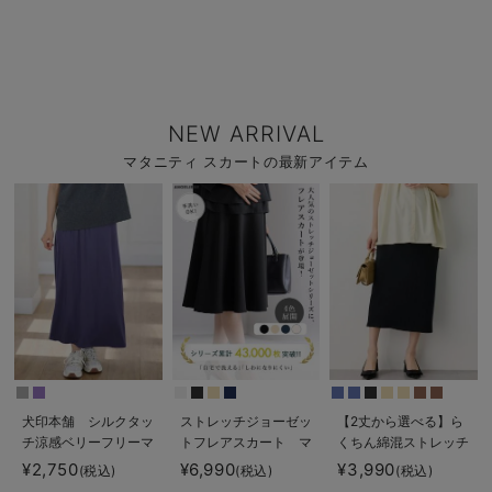
NEW ARRIVAL
マタニティ スカートの最新アイテム
犬印本舗 シルクタッ
ストレッチジョーゼッ
【2丈から選べる】ら
チ涼感ベリーフリーマ
トフレアスカート マ
くちん綿混ストレッチ
キシスカート マタニ
タニティ・産後【出産
リブナロースカート
¥2,750
¥6,990
¥3,990
(税込)
(税込)
(税込)
ティ・産後【出産後も
後も長く使える】
マタニティ・産後【出