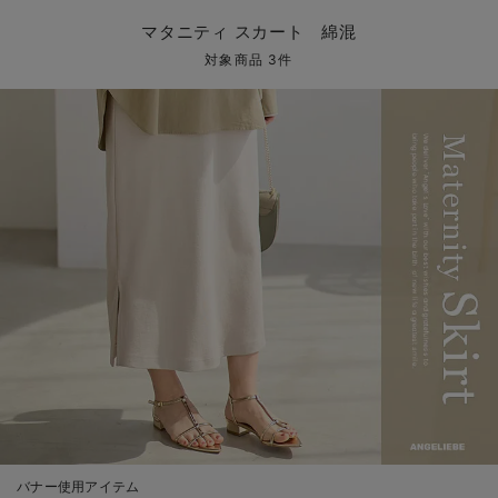
マタニティ パンツ
マタニティ ショーツ
授乳トップス
マタニティ オフィス 通勤服
授乳 ケープ
マタニティレギンス
【アウトレット】トップス・授乳トップス
透け防止
再入荷｜アウター
トップス
【37周年祭セール】4
【〜10℃】3月中旬
涼しくて可愛い「ワン
デニム
きれいめトップス派
マタニティインナー
【オフィスカジュアル
パンツタイプ
【フォーマル】ボトム
【ベビー】半袖
2WAYオール
Aライン ・フレアワ
〜5,000円（税込）
綿混素材
赤ちゃんへ使うもの
【冬のあったか特集】
マタニティ スカート 綿混
マタニティ スカート
妊婦帯・腹帯・産前ガードル
マタニティ ドレス（結婚式・お呼ばれ）
【アウトレット】ボトムス
見えてもカワイイ
パンツ
レギンス
きれいめスカート派
ベビー
【フォーマル】トップ
【ベビー】グッズ
コンビ肌着
Iライン ・タイトシ
〜10,000円（税込）
腹巻・ひざ上パンツ
産後に使うグッズ
【冬のあったか特集】
対象商品 3件
マタニティ トップス
マタニティ 授乳 キャミソール
マタニティ フォーマル パンツ・ボトムス
【アウトレット】パジャマ
コットン素材
スカート
オフィス
きれいめ美脚パンツ派
短肌着
快適ウェア10%OFF
ジャンパースカート/
10,001円（税込）〜
保温&リカバリー
【冬のあったか特集】
マタニティ アウター（コート）・ママコート
産褥ショーツ
【アウトレット】インナー
冷房対策
パジャマ
ツィード派
セット
ワーク・オフィス
女の子におススメのギ
レギンス・タイツ
骨盤・マタニティベルト （妊娠中・産後）
【アウトレット】ベビー
接触冷感素材
インナー
MAX55%OFF ブラッ
王道シンプル派
カジュアル
男の子におススメのギ
カップ付きインナー
産後 ガードル インナー
Tシャツブラ
雑貨
セットアップ派
フォーマル / オケー
定番ギフト
あったか度◎
マタニティ 腹巻き
ブラトップ
ベビー
あったかアイテム｜ベ
もらって嬉しいギフト
裏起毛素材
親子セット
かわいくておもしろい
快適機能ウェア特集 トップス
何枚あっても嬉しいア
快適機能ウェア特集 ボトムス
長く使えるアイテム
快適機能ウェア特集 パジャマ
お部屋映えアイテム
バナー使用アイテム