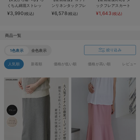
くちん綿混ストレッ
ンリネンタックフレ
ックフレアスカート
デロンギ
チリブナロースカー
アスカート【出産後
【出産後も長く使え
¥3,990
¥6,578
¥1,643
(税込)
(税込)
(税込)
ト マタニティ・産
も長く使える】
る】
入院準備の持ち物チェック
後【出産後も長く使
える】
商品一覧
絞り込み
1色表示
全色表示
人気順
新着順
価格が低い順
価格が高い順
レビュー