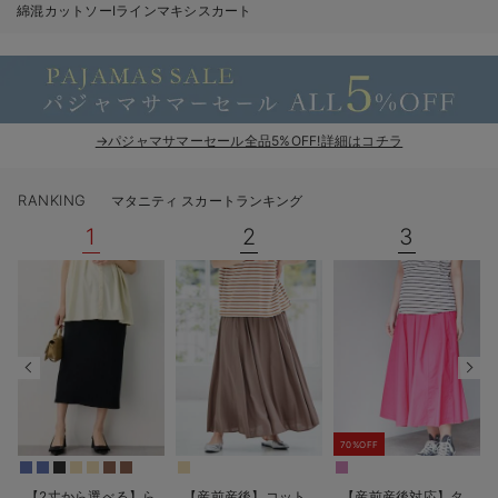
綿混カットソーIラインマキシスカート
erbaviva（エルバビーバ）
安心の日本製。先輩ママが買ってよかった！本当に必要な出産準備品
ハレの日に着るANGELIEBEのセレモニー
→パジャマサマーセール全品5%OFF!詳細はコチラ
買って正解！高評価レビューアイテム
冬に可愛いニットがお得！
RANKING
マタニティ スカートランキング
1
2
3
親子コーデ｜ママとベビーにおすすめ！
便利な育児家電
Gift Selection 出産祝い
ロンパースはいつからいつまで使う？選ぶポイントも解説！
保育園・入園準備特集
70%OFF
ファルスカ
【2丈から選べる】ら
【産前産後】コット
【産前産後対応】タ