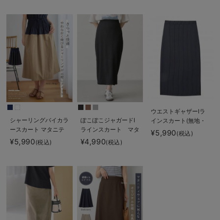
長く使える】
産後も長く使える】
ウエストギャザーIラ
シャーリングバイカラ
ぽこぽこジャガードI
インスカート(無地・
ースカート マタニテ
ラインスカート マタ
ストライプ) マタニ
¥5,990
(税込)
ィ・産後【出産後も長
ニティ・産後【産後も
ティ・産後【産後も長
¥5,990
¥4,990
(税込)
(税込)
く使える】
長く着られる】
く着られる】