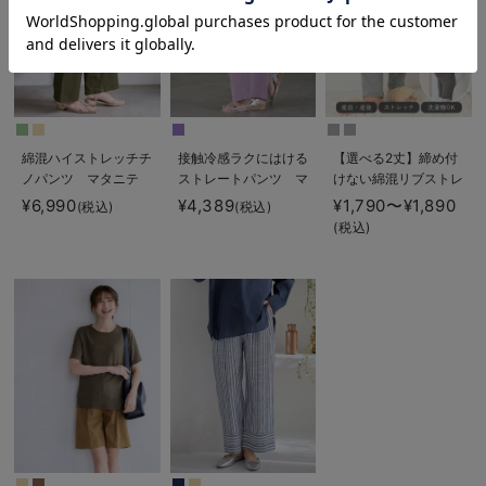
綿混ハイストレッチチ
接触冷感ラクにはける
【選べる2丈】締め付
ノパンツ マタニテ
ストレートパンツ マ
けない綿混リブストレ
ィ・産後【出産後も長
タニティ・産後
ートレギンス【産後ま
¥6,990
¥4,389
¥1,790〜¥1,890
(税込)
(税込)
く着られる】
Rosemadame（ロー
で長く使える】
(税込)
ズマダム）