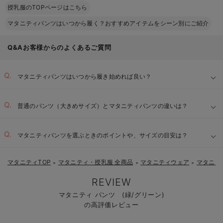
授乳服のTOPページはこちら
マタニティパンツはいつから履く？おすすめアイテムをシーン別にご紹介
Q&Aお客様からのよくあるご質問
マタニティパンツはいつから履き始めれば良い？
普通のパンツ（大きめサイズ）とマタニティパンツの違いは？
マタニティパンツを選ぶときのポイントや、サイズの目安は？
マタニティTOP
マタニティ・授乳服 全商品
マタニティウェア
マタニテ
＞
＞
＞
伸縮性の高いウエスト：
REVIEW
着脱しやすい設計：
マタニティ パンツ (緑/グリーン)
【1】
の高評価レビュー
【2】
負担軽減とシルエット維持：