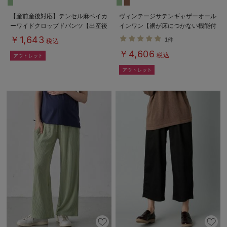
【産前産後対応】テンセル麻ベイカ
ヴィンテージサテンギャザーオール
ーワイドクロップドパンツ【出産後
インワン【裾が床につかない機能付
も長く使える】
き】 マタニティ・授乳服【出産後
￥1,643
1件
税込
も長く使える】
￥4,606
税込