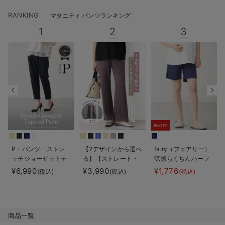
デロンギ
RANKING
マタニティ パンツランキング
1
2
3
入院準備の持ち物チェック
5%OFF
P・パンツ ストレ
【2デザインから選べ
fairy（フェアリー）
ッチジョーゼットテ
る】【ストレート・
涼感らくちんハーフ
ーパード
ワイド】らくちん綿
パンツ マタニテ
¥6,990
¥3,990
¥1,776
(税込)
(税込)
(税込)
混ストレッチリブパ
ィ・産後【出産後も
ンツ マタニティ・
長く使える】
産後【出産後も長く
使える】
商品一覧