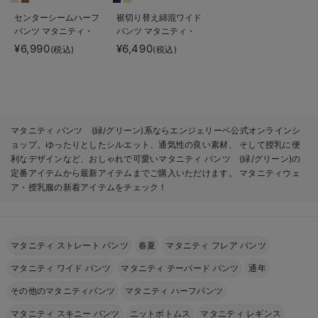
センターシームハーフ
裾切り替え綿混ワイド
パンツ マタニティ・
パンツ マタニティ・
産後【出産後も長く使
産後【出産後も長く使
¥6,990
¥6,490
(税込)
(税込)
える】
える】
マタニティ パンツ (緑/グリーン)系ならエンジェリーベ公式オンラインシ
ョップ。ゆったりとしたシルエット、通気性の良い素材、 そして授乳に便
利なデザインなど、おしゃれで可愛いマタニティ パンツ (緑/グリーン)の
定番アイテムから最新アイテムまでご購入いただけます。 マタニティウェ
ア・授乳服の新着アイテムをチェック！
マタニティ ストレート パンツ
春夏
マタニティ フレア パンツ
マタニティ ワイド パンツ
マタニティ テーパード パンツ
通年
その他のマタニティパンツ
マタニティ ハーフパンツ
マタニティ スキニー パンツ
ニットボトムス
マタニティ レギンス