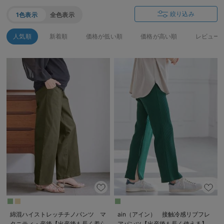
絞り込み
1色表示
全色表示
人気順
新着順
価格が低い順
価格が高い順
レビュー
綿混ハイストレッチチノパンツ マ
ain（アイン） 接触冷感リブフレ
タニティ・産後【出産後も長く着ら
アパンツ【出産後も長く使える】