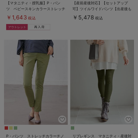
【マタニティ・授乳服】P・パン
【産前産後対応】【セットアップ
ツ ベビースキンカラーストレッチ
可】ツイルワイドパンツ【出産後も
シガレット
長く使える】
￥1,643
￥5,478
税込
税込
P・パンツ ストレッチカラーチノ
リブレギンス マタニティ・産後対