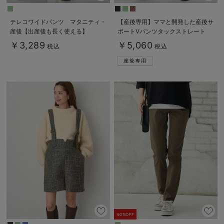
テレコワイドパンツ マタニティ・
【産後専用】ママと開発した産後サ
産後【出産後も長く使える】
ポートVパンツタックストレート
Rosemadame（ローズマダム）
￥3,289
￥5,060
税込
税込
50%OFF