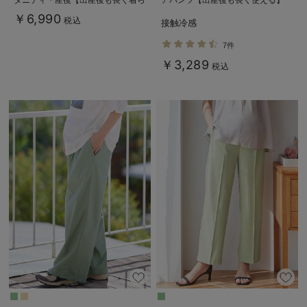
れる】
￥6,990
税込
接触冷感
7件
￥3,289
税込