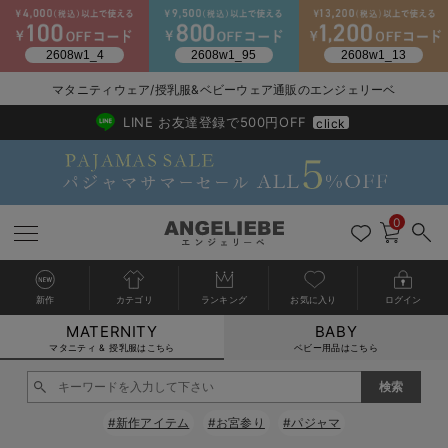
マタニティウェア/授乳服&ベビーウェア通販のエンジェリーベ
2026/NewArrival
送料495円(一部地域を除く) 7,700円以上で送料無料
LINE お友達登録で500円OFF
click
0
新作
カテゴリ
ランキング
お気に入り
ログイン
MATERNITY
BABY
戻る
戻る
戻る
戻る
戻る
戻る
戻る
戻る
戻る
戻る
戻る
戻る
戻る
戻る
戻る
戻る
戻る
戻る
戻る
戻る
戻る
戻る
戻る
戻る
戻る
戻る
戻る
戻る
戻る
戻る
戻る
カートに入れる
マタニティ & 授乳服はこちら
ベビー用品はこちら
マタニティウェア全て
マタニティ 下着・インナー全て
授乳服全て
マタニティ フォーマル全て
授乳用品全て
マタニティレッグウェア全て
マタニティ ボディケア全て
アウトレット全て
特集全て
再入荷全て
送料無料アイテム全て
ブラキャミ おまとめ
【37周年祭セール】
気温差別オススメアイ
マタニティウェア お
こだわりの履き心地！
出産準備応援割全て
春のマタニティワンピ
Gift Selection 
冬の冷え対策インナー
入院準備の持ち物チェ
冬のあったか特集全て
閉じる
マタニティ ワンピース
授乳ワンピース
マタニティ スーツ
妊婦用 抱き枕・授乳クッション
マタニティストッキング・タイツ
妊娠線クリーム
【アウトレット】ワンピース
抗菌防臭加工
再入荷｜インナー
授乳ブラ・マタニティブラ（マタニティインナー・産後用品）
ワンピース
【37周年祭セール】2
【15℃】3月下旬～
動きやすく着回しでき
強撚スムース(コスパ
【おまとめ割】パジャ
カジュアル
ジャケット派
マタニティパジャマ
【オフィスカジュアル
レギンスタイプ
【フォーマル】ワンピ
【ベビー】長袖
ハンカチ
快適ウェア10%OFF
セットアップ・ レイ
〜3,000円（税込）
薄くてあったか
入院してすぐ使うグッ
【冬のあったか特集】
#新作アイテム
#お宮参り
#パジャマ