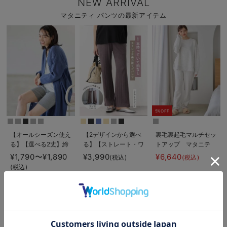
NEW ARRIVAL
マタニティ パンツの最新アイテム
5%OFF
【オールシーズン使え
【2デザインから選べ
裏毛裏起毛マルチセッ
る】【選べる2丈】締
る】【ストレート・ワ
トアップ マタニテ
め付けない綿混リブス
イド】らくちん綿混ス
ィ・授乳パジャマ・ル
¥1,790〜¥1,890
¥3,990
¥6,640
(税込)
(税込)
トレートレギンス【産
トレッチリブパンツ
ームウェア・授乳服
(税込)
後まで長く使える】
マタニティ・産後【出
【出産後も長く使え
産後も長く使える】
る】
お気に入り商品を確認する