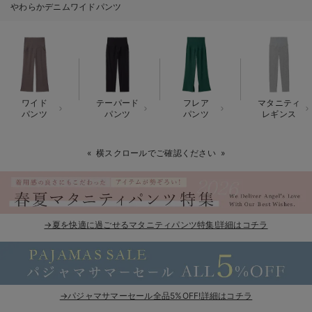
やわらかデニムワイドパンツ
erbaviva（エルバビーバ）
安心の日本製。先輩ママが買ってよかった！本当に必要な出産準備品
ハレの日に着るANGELIEBEのセレモニー
買って正解！高評価レビューアイテム
ワイド
テーパード
フレア
マタニティ
パンツ
パンツ
パンツ
レギンス
冬に可愛いニットがお得！
横スクロールでご確認ください
親子コーデ｜ママとベビーにおすすめ！
便利な育児家電
Gift Selection 出産祝い
→夏を快適に過ごせるマタニティパンツ特集!詳細はコチラ
ロンパースはいつからいつまで使う？選ぶポイントも解説！
保育園・入園準備特集
→パジャマサマーセール全品5%OFF!詳細はコチラ
ファルスカ