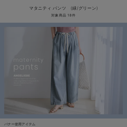
マタニティ パンツ
マタニティ ショーツ
授乳トップス
マタニティ オフィス 通勤服
授乳 ケープ
マタニティレギンス
【アウトレット】トップス・授乳トップス
透け防止
再入荷｜アウター
トップス
【37周年祭セール】4
【〜10℃】3月中旬
涼しくて可愛い「ワン
デニム
きれいめトップス派
マタニティインナー
【オフィスカジュアル
パンツタイプ
【フォーマル】ボトム
【ベビー】半袖
2WAYオール
Aライン ・フレアワ
〜5,000円（税込）
綿混素材
赤ちゃんへ使うもの
【冬のあったか特集】
マタニティ パンツ (緑/グリーン)
マタニティ スカート
妊婦帯・腹帯・産前ガードル
マタニティ ドレス（結婚式・お呼ばれ）
【アウトレット】ボトムス
見えてもカワイイ
パンツ
レギンス
きれいめスカート派
ベビー
【フォーマル】トップ
【ベビー】グッズ
コンビ肌着
Iライン ・タイトシ
〜10,000円（税込）
腹巻・ひざ上パンツ
産後に使うグッズ
【冬のあったか特集】
対象商品 18件
マタニティ トップス
マタニティ 授乳 キャミソール
マタニティ フォーマル パンツ・ボトムス
【アウトレット】パジャマ
コットン素材
スカート
オフィス
きれいめ美脚パンツ派
短肌着
快適ウェア10%OFF
ジャンパースカート/
10,001円（税込）〜
保温&リカバリー
【冬のあったか特集】
マタニティ アウター（コート）・ママコート
産褥ショーツ
【アウトレット】インナー
冷房対策
パジャマ
ツィード派
セット
ワーク・オフィス
女の子におススメのギ
レギンス・タイツ
骨盤・マタニティベルト （妊娠中・産後）
【アウトレット】ベビー
接触冷感素材
インナー
MAX55%OFF ブラッ
王道シンプル派
カジュアル
男の子におススメのギ
カップ付きインナー
産後 ガードル インナー
Tシャツブラ
雑貨
セットアップ派
フォーマル / オケー
定番ギフト
あったか度◎
マタニティ 腹巻き
ブラトップ
ベビー
あったかアイテム｜ベ
もらって嬉しいギフト
裏起毛素材
親子セット
かわいくておもしろい
快適機能ウェア特集 トップス
何枚あっても嬉しいア
快適機能ウェア特集 ボトムス
長く使えるアイテム
快適機能ウェア特集 パジャマ
お部屋映えアイテム
バナー使用アイテム