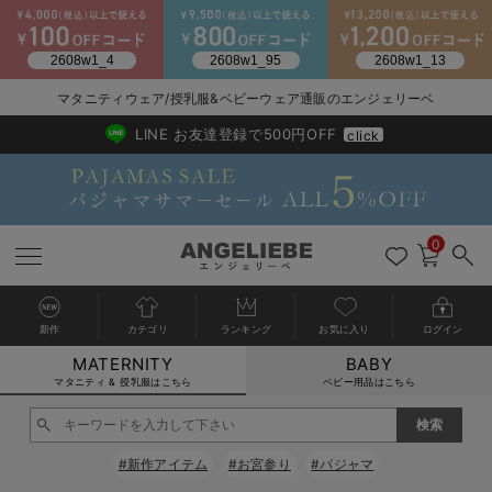
2026/NewArrival
送料495円(一部地域を除く) 7,700円以上で送料無料
マタニティウェア/授乳服&ベビーウェア通販のエンジェリーベ
LINE お友達登録で500円OFF
click
0
新作
カテゴリ
ランキング
お気に入り
ログイン
MATERNITY
BABY
戻る
戻る
戻る
戻る
戻る
戻る
戻る
戻る
戻る
戻る
戻る
戻る
戻る
戻る
戻る
戻る
戻る
戻る
戻る
戻る
戻る
戻る
戻る
戻る
戻る
戻る
戻る
戻る
戻る
戻る
戻る
カートに入れる
マタニティ & 授乳服はこちら
ベビー用品はこちら
マタニティウェア全て
マタニティ 下着・インナー全て
授乳服全て
マタニティ フォーマル全て
授乳用品全て
マタニティレッグウェア全て
マタニティ ボディケア全て
アウトレット全て
特集全て
再入荷全て
送料無料アイテム全て
ブラキャミ おまとめ
【37周年祭セール】
気温差別オススメアイ
マタニティウェア お
こだわりの履き心地！
出産準備応援割全て
春のマタニティワンピ
Gift Selection 
冬の冷え対策インナー
入院準備の持ち物チェ
冬のあったか特集全て
閉じる
マタニティ ワンピース
授乳ワンピース
マタニティ スーツ
妊婦用 抱き枕・授乳クッション
マタニティストッキング・タイツ
妊娠線クリーム
【アウトレット】ワンピース
抗菌防臭加工
再入荷｜インナー
授乳ブラ・マタニティブラ（マタニティインナー・産後用品）
ワンピース
【37周年祭セール】2
【15℃】3月下旬～
動きやすく着回しでき
強撚スムース(コスパ
【おまとめ割】パジャ
カジュアル
ジャケット派
マタニティパジャマ
【オフィスカジュアル
レギンスタイプ
【フォーマル】ワンピ
【ベビー】長袖
ハンカチ
快適ウェア10%OFF
セットアップ・ レイ
〜3,000円（税込）
薄くてあったか
入院してすぐ使うグッ
【冬のあったか特集】
#新作アイテム
#お宮参り
#パジャマ