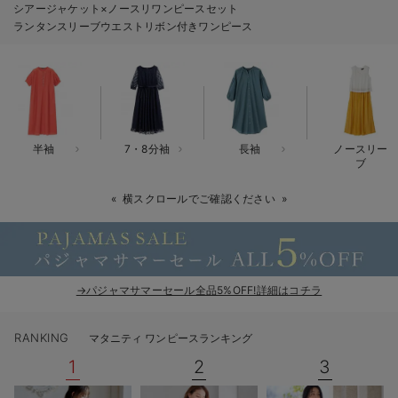
シアージャケット×ノースリワンピースセット
erbaviva（エルバビーバ）
ランタンスリーブウエストリボン付きワンピース
安心の日本製。先輩ママが買ってよかった！本当に必要な出産準備品
ハレの日に着るANGELIEBEのセレモニー
買って正解！高評価レビューアイテム
半袖
7・8分袖
長袖
ノースリー
冬に可愛いニットがお得！
ブ
親子コーデ｜ママとベビーにおすすめ！
横スクロールでご確認ください
便利な育児家電
Gift Selection 出産祝い
→パジャマサマーセール全品5%OFF!詳細はコチラ
ロンパースはいつからいつまで使う？選ぶポイントも解説！
RANKING
マタニティ ワンピースランキング
保育園・入園準備特集
1
2
3
ファルスカ