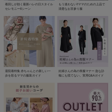
着回しが効く最新ハレの日スタイル
もう迷わない!!ママのための上品で
セレモニー6シーン
清楚なお宮参り服
退院着特集 赤ちゃんとの新しい一
妊婦さんの為の喪服マナー 急な訃
歩を彩るママの服装ガイド
報にも慌てない。実用Q&Aガイド