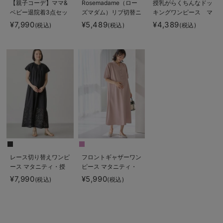
【親子コーデ】ママ&
Rosemadame（ロー
授乳がらくちんなドッ
ベビー退院着3点セッ
ズマダム）リブ切替ニ
キングワンピース マ
ト 出産準備 ギフ
ットワンピ マタニテ
タニティ・授乳服【出
¥7,990
¥5,489
¥4,389
(税込)
(税込)
(税込)
ト マタニティ・産後
ィ・授乳服【産後まで
産後も長く使える】
【出産後も長く使え
長く使える】
Rosemadame（ロー
る】
ズマダム）
レース切り替えワンピ
フロントギャザーワン
ース マタニティ・授
ピース マタニティ・
乳服 【出産後も長く
授乳服 【出産後も長
¥7,990
¥5,990
(税込)
(税込)
使える】
く使える】