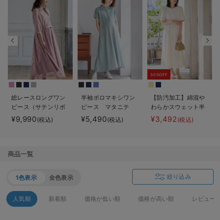
デロンギ
入院準備の持ち物チェック
30%OFF
総レースロングワン
半袖ポロマキシワン
【防汚加工】綿混や
ピース（サテンリボ
ピース マタニテ
わらかスウェット半
ンベルト付） マタ
ィ・授乳服【出産後
袖フレアワンピー
¥9,990
¥5,490
¥3,492
(税込)
(税込)
(税込)
ニティ・授乳服【出
も長く使える】
ス マタニティ・産
産後も長く使える】
後【出産後も長く使
える】
商品一覧
絞り込み
1色表示
全色表示
人気順
新着順
価格が低い順
価格が高い順
レビュー