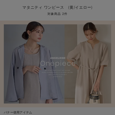
マタニティ パンツ
マタニティ ショーツ
授乳トップス
マタニティ オフィス 通勤服
授乳 ケープ
マタニティレギンス
【アウトレット】トップス・授乳トップス
透け防止
再入荷｜アウター
トップス
【37周年祭セール】4
【〜10℃】3月中旬
涼しくて可愛い「ワン
デニム
きれいめトップス派
マタニティインナー
【オフィスカジュアル
パンツタイプ
【フォーマル】ボトム
【ベビー】半袖
2WAYオール
Aライン ・フレアワ
〜5,000円（税込）
綿混素材
赤ちゃんへ使うもの
【冬のあったか特集】
マタニティ ワンピース (黄/イエロー)
マタニティ スカート
妊婦帯・腹帯・産前ガードル
マタニティ ドレス（結婚式・お呼ばれ）
【アウトレット】ボトムス
見えてもカワイイ
パンツ
レギンス
きれいめスカート派
ベビー
【フォーマル】トップ
【ベビー】グッズ
コンビ肌着
Iライン ・タイトシ
〜10,000円（税込）
腹巻・ひざ上パンツ
産後に使うグッズ
【冬のあったか特集】
対象商品 2件
マタニティ トップス
マタニティ 授乳 キャミソール
マタニティ フォーマル パンツ・ボトムス
【アウトレット】パジャマ
コットン素材
スカート
オフィス
きれいめ美脚パンツ派
短肌着
快適ウェア10%OFF
ジャンパースカート/
10,001円（税込）〜
保温&リカバリー
【冬のあったか特集】
マタニティ アウター（コート）・ママコート
産褥ショーツ
【アウトレット】インナー
冷房対策
パジャマ
ツィード派
セット
ワーク・オフィス
女の子におススメのギ
レギンス・タイツ
骨盤・マタニティベルト （妊娠中・産後）
【アウトレット】ベビー
接触冷感素材
インナー
MAX55%OFF ブラッ
王道シンプル派
カジュアル
男の子におススメのギ
カップ付きインナー
産後 ガードル インナー
Tシャツブラ
雑貨
セットアップ派
フォーマル / オケー
定番ギフト
あったか度◎
マタニティ 腹巻き
ブラトップ
ベビー
あったかアイテム｜ベ
もらって嬉しいギフト
裏起毛素材
親子セット
かわいくておもしろい
快適機能ウェア特集 トップス
何枚あっても嬉しいア
快適機能ウェア特集 ボトムス
長く使えるアイテム
快適機能ウェア特集 パジャマ
お部屋映えアイテム
バナー使用アイテム