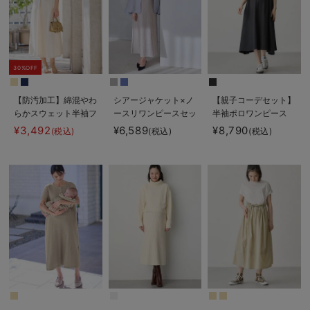
30%OFF
【防汚加工】綿混やわ
シアージャケット×ノ
【親子コーデセット】
らかスウェット半袖フ
ースリワンピースセッ
半袖ポロワンピース
レアワンピース マタ
ト マタニティ・産後
（ひざ下丈）＆襟付き
¥3,492
¥6,589
¥8,790
(税込)
(税込)
(税込)
ニティ・産後【出産後
【産後も長く着れる】
ポロロンパース 出産
も長く使える】
Rosemadame（ロー
準備 ギフト マタニ
ズマダム）
ティ・授乳服