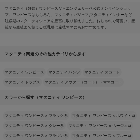
マタニティ（妊婦）ワンピースならエンジェリーベ公式オンラインショッ
プ。ワンピースはもちろん、マタニティパジャマ,マタニティインナーなど
妊娠期のマタニティウェアを豊富に取り揃えました。おしゃれで可愛い、産
前から産後まで使える授乳服は産後ママにもおすすめです。
マタニティ関連のその他カテゴリから探す
マタニティ ワンピース
マタニティ パンツ
マタニティ スカート
マタニティ トップス
マタニティ アウター（コート）・ママコート
カラーから探す（マタニティ ワンピース）
マタニティ ワンピース
×
ブラック系
マタニティ ワンピース
×
ホワイト系
マタニティ ワンピース
×
グレー系
マタニティ ワンピース
×
ベージュ系
マタニティ ワンピース
×
ブラウン系
マタニティ ワンピース
×
ブルー系