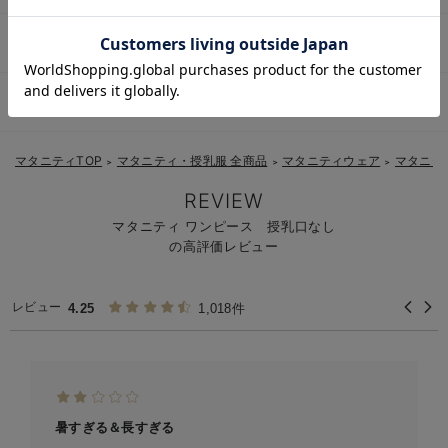
お気に入り商品を確認する
マタニティワンピースはいつからいつまで着られる？
マタニティワンピースはどのようなシーンで着られる？
マタニティTOP
マタニティ・授乳服 全商品
マタニティウェア
マタニテ
＞
＞
＞
REVIEW
マタニティ ワンピース 授乳口なし
の高評価レビュー
レビュー
4.25
1,018件
暑すぎる＆長すぎる