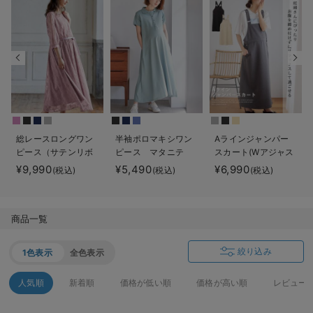
デロンギ
入院準備の持ち物チェック
総レースロングワン
半袖ポロマキシワン
Aラインジャンパー
ピース（サテンリボ
ピース マタニテ
スカート(Wアジャス
ンベルト付） マタ
ィ・授乳服【出産後
ター付) マタニテ
¥9,990
¥5,490
¥6,990
(税込)
(税込)
(税込)
ニティ・授乳服【出
も長く使える】
ィ・授乳服【出産後
産後も長く使える】
も長く着られる】
商品一覧
絞り込み
1色表示
全色表示
人気順
新着順
価格が低い順
価格が高い順
レビュー