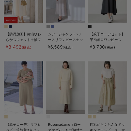
30%OFF
【防汚加工】綿混やわ
シアージャケット×ノ
【親子コーデセット】
らかスウェット半袖フ
ースリワンピースセッ
半袖ポロワンピース
レアワンピース マタ
ト マタニティ・産後
（ひざ下丈）＆襟付き
¥3,492
¥6,589
¥8,790
(税込)
(税込)
(税込)
ニティ・産後【出産後
【産後も長く着れる】
ポロロンパース 出産
も長く使える】
Rosemadame（ロー
準備 ギフト マタニ
ズマダム）
ティ・授乳服
【親子コーデ】ママ&
Rosemadame（ロー
授乳がらくちんなドッ
ベビー退院着3点セッ
ズマダム）リブ切替ニ
キングワンピース マ