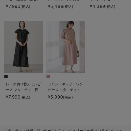
ト 出産準備 ギフ
ットワンピ マタニテ
タニティ・授乳服【出
¥7,990
¥5,489
¥4,389
(税込)
(税込)
(税込)
ト マタニティ・産後
ィ・授乳服【産後まで
産後も長く使える】
【出産後も長く使え
長く使える】
Rosemadame（ロー
る】
ズマダム）
レース切り替えワンピ
フロントギャザーワン
ース マタニティ・授
ピース マタニティ・
乳服 【出産後も長く
授乳服 【出産後も長
¥7,990
¥5,990
(税込)
(税込)
使える】
く使える】
マタニティ（妊婦）ワンピースならエンジェリーベ公式オンラインショッ