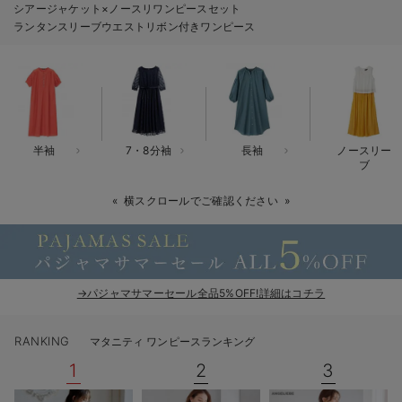
シアージャケット×ノースリワンピースセット
erbaviva（エルバビーバ）
ランタンスリーブウエストリボン付きワンピース
安心の日本製。先輩ママが買ってよかった！本当に必要な出産準備品
ハレの日に着るANGELIEBEのセレモニー
買って正解！高評価レビューアイテム
半袖
7・8分袖
長袖
ノースリー
冬に可愛いニットがお得！
ブ
親子コーデ｜ママとベビーにおすすめ！
横スクロールでご確認ください
便利な育児家電
Gift Selection 出産祝い
→パジャマサマーセール全品5%OFF!詳細はコチラ
ロンパースはいつからいつまで使う？選ぶポイントも解説！
RANKING
マタニティ ワンピースランキング
保育園・入園準備特集
1
2
3
ファルスカ