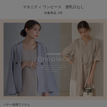
マタニティ パンツ
マタニティ ショーツ
授乳トップス
マタニティ オフィス 通勤服
授乳 ケープ
マタニティレギンス
【アウトレット】トップス・授乳トップス
透け防止
再入荷｜アウター
トップス
【37周年祭セール】4
【〜10℃】3月中旬
涼しくて可愛い「ワン
デニム
きれいめトップス派
マタニティインナー
【オフィスカジュアル
パンツタイプ
【フォーマル】ボトム
【ベビー】半袖
2WAYオール
Aライン ・フレアワ
〜5,000円（税込）
綿混素材
赤ちゃんへ使うもの
【冬のあったか特集】
マタニティ ワンピース 授乳口なし
マタニティ スカート
妊婦帯・腹帯・産前ガードル
マタニティ ドレス（結婚式・お呼ばれ）
【アウトレット】ボトムス
見えてもカワイイ
パンツ
レギンス
きれいめスカート派
ベビー
【フォーマル】トップ
【ベビー】グッズ
コンビ肌着
Iライン ・タイトシ
〜10,000円（税込）
腹巻・ひざ上パンツ
産後に使うグッズ
【冬のあったか特集】
対象商品 2件
マタニティ トップス
マタニティ 授乳 キャミソール
マタニティ フォーマル パンツ・ボトムス
【アウトレット】パジャマ
コットン素材
スカート
オフィス
きれいめ美脚パンツ派
短肌着
快適ウェア10%OFF
ジャンパースカート/
10,001円（税込）〜
保温&リカバリー
【冬のあったか特集】
マタニティ アウター（コート）・ママコート
産褥ショーツ
【アウトレット】インナー
冷房対策
パジャマ
ツィード派
セット
ワーク・オフィス
女の子におススメのギ
レギンス・タイツ
骨盤・マタニティベルト （妊娠中・産後）
【アウトレット】ベビー
接触冷感素材
インナー
MAX55%OFF ブラッ
王道シンプル派
カジュアル
男の子におススメのギ
カップ付きインナー
産後 ガードル インナー
Tシャツブラ
雑貨
セットアップ派
フォーマル / オケー
定番ギフト
あったか度◎
マタニティ 腹巻き
ブラトップ
ベビー
あったかアイテム｜ベ
もらって嬉しいギフト
裏起毛素材
親子セット
かわいくておもしろい
快適機能ウェア特集 トップス
何枚あっても嬉しいア
快適機能ウェア特集 ボトムス
長く使えるアイテム
快適機能ウェア特集 パジャマ
お部屋映えアイテム
バナー使用アイテム