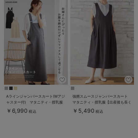
Aラインジャンパースカート(Wアジ
強撚スムースジャンパースカート
ャスター付) マタニティ・授乳服
マタニティ・授乳服【出産後も長く
【出産後も長く着られる】
使える】
￥6,990
￥5,490
税込
税込