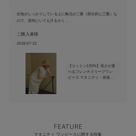
生地がしっかりしている上に胸元が二重（部分的に三重）な
ので、室内にいても汗をかく...
ご購入者様
2026-07-22
【コットン100%】長さが選
べるフレンチスリーブワン
ピース マタニティ・産後授
乳服【出産後も長く使え
る】
FEATURE
マタニティ ワンピースに関する特集