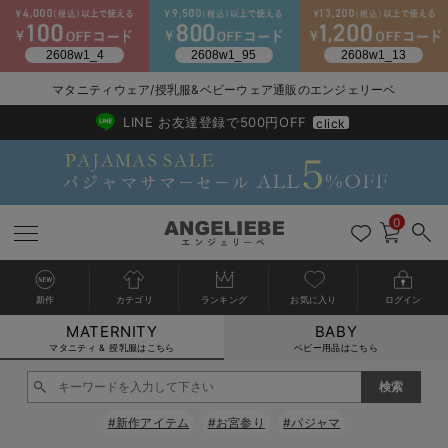
2026/NewArrival
送料495円(一部地域を除く) 7,700円以上で送料無料
マタニティウェア/授乳服&ベビーウェア通販のエンジェリーベ
LINE お友達登録で500円OFF
click
0
新作
カテゴリ
ランキング
お気に入り
ログイン
MATERNITY
BABY
戻る
戻る
戻る
戻る
戻る
戻る
戻る
戻る
戻る
戻る
戻る
戻る
戻る
戻る
戻る
戻る
戻る
戻る
戻る
戻る
戻る
戻る
戻る
戻る
戻る
戻る
戻る
戻る
戻る
戻る
戻る
カートに入れる
マタニティ & 授乳服はこちら
ベビー用品はこちら
マタニティウェア全て
マタニティ 下着・インナー全て
授乳服全て
マタニティ フォーマル全て
授乳用品全て
マタニティレッグウェア全て
マタニティ ボディケア全て
アウトレット全て
特集全て
再入荷全て
送料無料アイテム全て
ブラキャミ おまとめ
【37周年祭セール】
気温差別オススメアイ
マタニティウェア お
こだわりの履き心地！
出産準備応援割全て
春のマタニティワンピ
Gift Selection 
冬の冷え対策インナー
入院準備の持ち物チェ
冬のあったか特集全て
閉じる
マタニティ ワンピース
授乳ワンピース
マタニティ スーツ
妊婦用 抱き枕・授乳クッション
マタニティストッキング・タイツ
妊娠線クリーム
【アウトレット】ワンピース
抗菌防臭加工
再入荷｜インナー
授乳ブラ・マタニティブラ（マタニティインナー・産後用品）
ワンピース
【37周年祭セール】2
【15℃】3月下旬～
動きやすく着回しでき
強撚スムース(コスパ
【おまとめ割】パジャ
カジュアル
ジャケット派
マタニティパジャマ
【オフィスカジュアル
レギンスタイプ
【フォーマル】ワンピ
【ベビー】長袖
ハンカチ
快適ウェア10%OFF
セットアップ・ レイ
〜3,000円（税込）
薄くてあったか
入院してすぐ使うグッ
【冬のあったか特集】
#新作アイテム
#お宮参り
#パジャマ