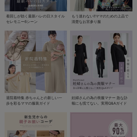
着回しが効く最新ハレの日スタイル
もう迷わない!!ママのための上品で
セレモニー6シーン
清楚なお宮参り服
退院着特集 赤ちゃんとの新しい一
妊婦さんの為の喪服マナー 急な訃
歩を彩るママの服装ガイド
報にも慌てない。実用Q&Aガイド