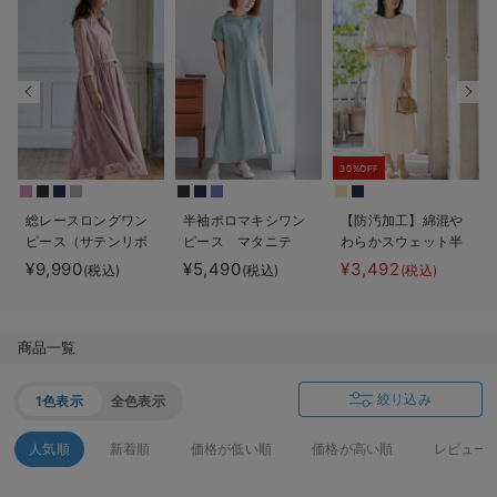
デロンギ
入院準備の持ち物チェック
30%OFF
総レースロングワン
半袖ポロマキシワン
【防汚加工】綿混や
ピース（サテンリボ
ピース マタニテ
わらかスウェット半
ンベルト付） マタ
ィ・授乳服【出産後
袖フレアワンピー
¥9,990
¥5,490
¥3,492
(税込)
(税込)
(税込)
ニティ・授乳服【出
も長く使える】
ス マタニティ・産
産後も長く使える】
後【出産後も長く使
える】
商品一覧
絞り込み
1色表示
全色表示
人気順
新着順
価格が低い順
価格が高い順
レビュー