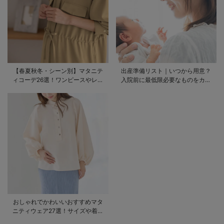
【春夏秋冬・シーン別】マタニテ
出産準備リスト｜いつから用意？
ィコーデ26選！ワンピースやレギ
入院前に最低限必要なものをカテ
ンスを使ったコーデ術をご紹介
ゴリ毎に一挙解説
おしゃれでかわいいおすすめマタ
ニティウェア27選！サイズや着る
時期も詳しく解説