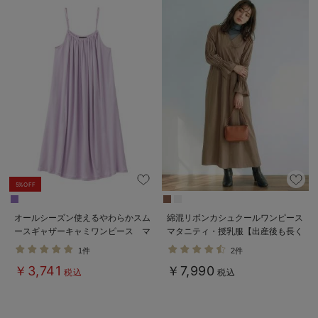
5%OFF
オールシーズン使えるやわらかスム
綿混リボンカシュクールワンピース
ースギャザーキャミワンピース マ
マタニティ・授乳服【出産後も長く
タニティ・授乳服【出産後も長く使
使える】
1件
2件
える】
￥3,741
￥7,990
税込
税込