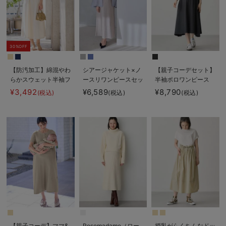
30%OFF
【防汚加工】綿混やわ
シアージャケット×ノ
【親子コーデセット】
らかスウェット半袖フ
ースリワンピースセッ
半袖ポロワンピース
レアワンピース マタ
ト マタニティ・産後
（ひざ下丈）＆襟付き
¥3,492
¥6,589
¥8,790
(税込)
(税込)
(税込)
ニティ・産後【出産後
【産後も長く着れる】
ポロロンパース 出産
も長く使える】
Rosemadame（ロー
準備 ギフト マタニ
ズマダム）
ティ・授乳服
【親子コーデ】ママ&
Rosemadame（ロー
授乳がらくちんなドッ