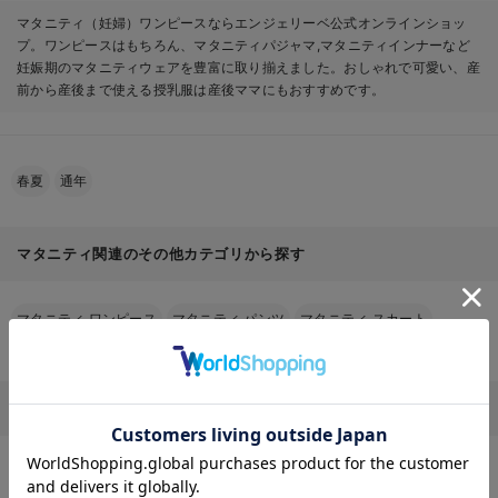
マタニティ（妊婦）ワンピースならエンジェリーベ公式オンラインショッ
プ。ワンピースはもちろん、マタニティパジャマ,マタニティインナーなど
妊娠期のマタニティウェアを豊富に取り揃えました。おしゃれで可愛い、産
前から産後まで使える授乳服は産後ママにもおすすめです。
春夏
通年
マタニティ関連のその他カテゴリから探す
マタニティ ワンピース
マタニティ パンツ
マタニティ スカート
マタニティ トップス
マタニティ アウター（コート）・ママコート
カラーから探す（マタニティ ワンピース）
お気に入り商品を確認する
マタニティ ワンピース
×
ブラック系
マタニティ ワンピース
×
ホワイト系