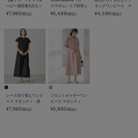
ベビー退院着3点セッ
ズマダム）リブ切替ニ
キングワンピース マ
ト 出産準備 ギフ
ットワンピ マタニテ
タニティ・授乳服【出
¥7,990
¥5,489
¥4,389
(税込)
(税込)
(税込)
ト マタニティ・産後
ィ・授乳服【産後まで
産後も長く使える】
【出産後も長く使え
長く使える】
Rosemadame（ロー
る】
ズマダム）
レース切り替えワンピ
フロントギャザーワン
ース マタニティ・授
ピース マタニティ・
乳服 【出産後も長く
授乳服 【出産後も長
¥7,990
¥5,990
(税込)
(税込)
使える】
く使える】