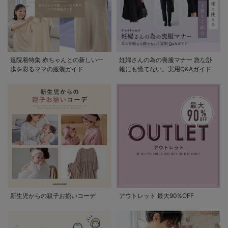
退院着特集 赤ちゃんとの新しい一
妊婦さんの為の喪服マナー 急な訃
歩を彩るママの服装ガイド
報にも慌てない。実用Q&Aガイド
新生児からの親子お揃いコーデ
アウトレット 最大90%OFF