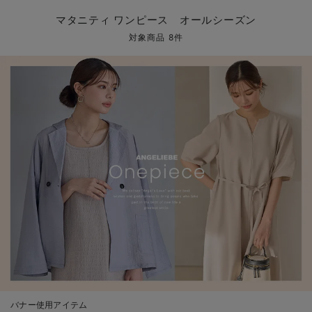
マタニティ パンツ
マタニティ ショーツ
授乳トップス
マタニティ オフィス 通勤服
授乳 ケープ
マタニティレギンス
【アウトレット】トップス・授乳トップス
透け防止
再入荷｜アウター
トップス
【37周年祭セール】4
【〜10℃】3月中旬
涼しくて可愛い「ワン
デニム
きれいめトップス派
マタニティインナー
【オフィスカジュアル
パンツタイプ
【フォーマル】ボトム
【ベビー】半袖
2WAYオール
Aライン ・フレアワ
〜5,000円（税込）
綿混素材
赤ちゃんへ使うもの
【冬のあったか特集】
マタニティ ワンピース オールシーズン
マタニティ スカート
妊婦帯・腹帯・産前ガードル
マタニティ ドレス（結婚式・お呼ばれ）
【アウトレット】ボトムス
見えてもカワイイ
パンツ
レギンス
きれいめスカート派
ベビー
【フォーマル】トップ
【ベビー】グッズ
コンビ肌着
Iライン ・タイトシ
〜10,000円（税込）
腹巻・ひざ上パンツ
産後に使うグッズ
【冬のあったか特集】
対象商品 8件
マタニティ トップス
マタニティ 授乳 キャミソール
マタニティ フォーマル パンツ・ボトムス
【アウトレット】パジャマ
コットン素材
スカート
オフィス
きれいめ美脚パンツ派
短肌着
快適ウェア10%OFF
ジャンパースカート/
10,001円（税込）〜
保温&リカバリー
【冬のあったか特集】
マタニティ アウター（コート）・ママコート
産褥ショーツ
【アウトレット】インナー
冷房対策
パジャマ
ツィード派
セット
ワーク・オフィス
女の子におススメのギ
レギンス・タイツ
骨盤・マタニティベルト （妊娠中・産後）
【アウトレット】ベビー
接触冷感素材
インナー
MAX55%OFF ブラッ
王道シンプル派
カジュアル
男の子におススメのギ
カップ付きインナー
産後 ガードル インナー
Tシャツブラ
雑貨
セットアップ派
フォーマル / オケー
定番ギフト
あったか度◎
マタニティ 腹巻き
ブラトップ
ベビー
あったかアイテム｜ベ
もらって嬉しいギフト
裏起毛素材
親子セット
かわいくておもしろい
快適機能ウェア特集 トップス
何枚あっても嬉しいア
快適機能ウェア特集 ボトムス
長く使えるアイテム
快適機能ウェア特集 パジャマ
お部屋映えアイテム
バナー使用アイテム