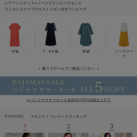
シアージャケット×ノースリワンピースセット
erbaviva（エルバビーバ）
ランタンスリーブウエストリボン付きワンピース
安心の日本製。先輩ママが買ってよかった！本当に必要な出産準備品
ハレの日に着るANGELIEBEのセレモニー
買って正解！高評価レビューアイテム
半袖
7・8分袖
長袖
ノースリー
冬に可愛いニットがお得！
ブ
親子コーデ｜ママとベビーにおすすめ！
横スクロールでご確認ください
便利な育児家電
Gift Selection 出産祝い
→パジャマサマーセール全品5%OFF!詳細はコチラ
ロンパースはいつからいつまで使う？選ぶポイントも解説！
RANKING
マタニティ ワンピースランキング
保育園・入園準備特集
1
2
3
ファルスカ