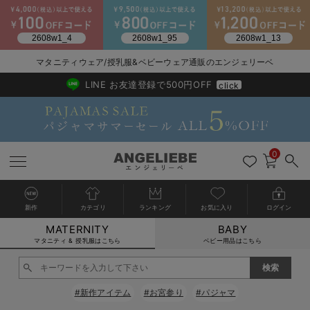
2026/NewArrival
送料495円(一部地域を除く) 7,700円以上で送料無料
マタニティウェア/授乳服&ベビーウェア通販のエンジェリーベ
LINE お友達登録で500円OFF
click
0
新作
カテゴリ
ランキング
お気に入り
ログイン
MATERNITY
BABY
戻る
戻る
戻る
戻る
戻る
戻る
戻る
戻る
戻る
戻る
戻る
戻る
戻る
戻る
戻る
戻る
戻る
戻る
戻る
戻る
戻る
戻る
戻る
戻る
戻る
戻る
戻る
戻る
戻る
戻る
戻る
カートに入れる
マタニティ & 授乳服はこちら
ベビー用品はこちら
マタニティウェア全て
マタニティ 下着・インナー全て
授乳服全て
マタニティ フォーマル全て
授乳用品全て
マタニティレッグウェア全て
マタニティ ボディケア全て
アウトレット全て
特集全て
再入荷全て
送料無料アイテム全て
ブラキャミ おまとめ
【37周年祭セール】
気温差別オススメアイ
マタニティウェア お
こだわりの履き心地！
出産準備応援割全て
春のマタニティワンピ
Gift Selection 
冬の冷え対策インナー
入院準備の持ち物チェ
冬のあったか特集全て
閉じる
マタニティ ワンピース
授乳ワンピース
マタニティ スーツ
妊婦用 抱き枕・授乳クッション
マタニティストッキング・タイツ
妊娠線クリーム
【アウトレット】ワンピース
抗菌防臭加工
再入荷｜インナー
授乳ブラ・マタニティブラ（マタニティインナー・産後用品）
ワンピース
【37周年祭セール】2
【15℃】3月下旬～
動きやすく着回しでき
強撚スムース(コスパ
【おまとめ割】パジャ
カジュアル
ジャケット派
マタニティパジャマ
【オフィスカジュアル
レギンスタイプ
【フォーマル】ワンピ
【ベビー】長袖
ハンカチ
快適ウェア10%OFF
セットアップ・ レイ
〜3,000円（税込）
薄くてあったか
入院してすぐ使うグッ
【冬のあったか特集】
#新作アイテム
#お宮参り
#パジャマ