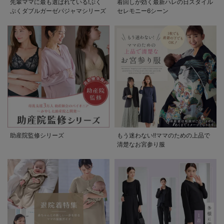
先輩ママに最も選ばれている!ぷく
着回しが効く最新ハレの日スタイル
ぷくダブルガーゼパジャマシリーズ
セレモニー6シーン
助産院監修シリーズ
もう迷わない!!ママのための上品で
清楚なお宮参り服