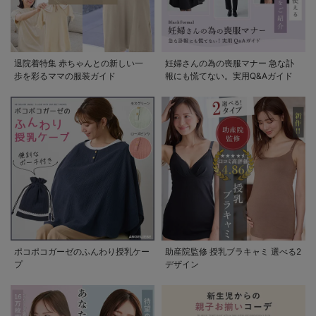
退院着特集 赤ちゃんとの新しい一
妊婦さんの為の喪服マナー 急な訃
歩を彩るママの服装ガイド
報にも慌てない。実用Q&Aガイド
ポコポコガーゼのふんわり授乳ケー
助産院監修 授乳ブラキャミ 選べる2
プ
デザイン