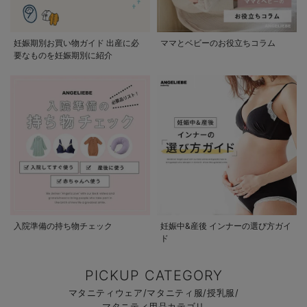
妊娠期別お買い物ガイド 出産に必
ママとベビーのお役立ちコラム
要なものを妊娠期別に紹介
入院準備の持ち物チェック
妊娠中&産後 インナーの選び方ガイ
ド
PICKUP CATEGORY
マタニティウェア/マタニティ服/授乳服/
マタニティ用品カテゴリ