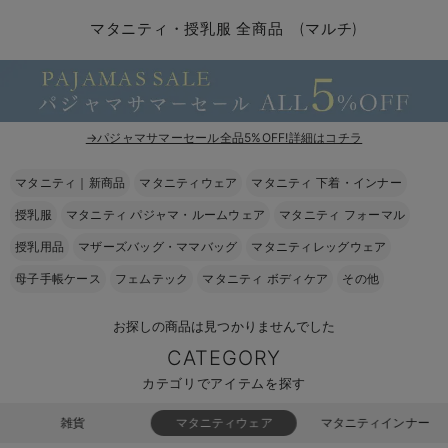
マタニティ パンツ
マタニティ ショーツ
授乳トップス
マタニティ オフィス 通勤服
授乳 ケープ
マタニティレギンス
【アウトレット】トップス・授乳トップス
透け防止
再入荷｜アウター
トップス
【37周年祭セール】4
【〜10℃】3月中旬
涼しくて可愛い「ワン
デニム
きれいめトップス派
マタニティインナー
【オフィスカジュアル
パンツタイプ
【フォーマル】ボトム
【ベビー】半袖
2WAYオール
Aライン ・フレアワ
〜5,000円（税込）
綿混素材
赤ちゃんへ使うもの
【冬のあったか特集】
マタニティ・授乳服 全商品 (マルチ)
マタニティ スカート
妊婦帯・腹帯・産前ガードル
マタニティ ドレス（結婚式・お呼ばれ）
【アウトレット】ボトムス
見えてもカワイイ
パンツ
レギンス
きれいめスカート派
ベビー
【フォーマル】トップ
【ベビー】グッズ
コンビ肌着
Iライン ・タイトシ
〜10,000円（税込）
腹巻・ひざ上パンツ
産後に使うグッズ
【冬のあったか特集】
マタニティ トップス
マタニティ 授乳 キャミソール
マタニティ フォーマル パンツ・ボトムス
【アウトレット】パジャマ
コットン素材
スカート
オフィス
きれいめ美脚パンツ派
短肌着
快適ウェア10%OFF
ジャンパースカート/
10,001円（税込）〜
保温&リカバリー
【冬のあったか特集】
マタニティ アウター（コート）・ママコート
産褥ショーツ
【アウトレット】インナー
冷房対策
パジャマ
ツィード派
セット
ワーク・オフィス
女の子におススメのギ
レギンス・タイツ
→パジャマサマーセール全品5%OFF!詳細はコチラ
骨盤・マタニティベルト （妊娠中・産後）
【アウトレット】ベビー
接触冷感素材
インナー
MAX55%OFF ブラッ
王道シンプル派
カジュアル
男の子におススメのギ
カップ付きインナー
マタニティ｜新商品
マタニティウェア
マタニティ 下着・インナー
授乳服
マタニティ パジャマ・ルームウェア
マタニティ フォーマル
産後 ガードル インナー
Tシャツブラ
雑貨
セットアップ派
フォーマル / オケー
定番ギフト
あったか度◎
授乳用品
マザーズバッグ・ママバッグ
マタニティレッグウェア
マタニティ 腹巻き
ブラトップ
ベビー
あったかアイテム｜ベ
もらって嬉しいギフト
裏起毛素材
母子手帳ケース
フェムテック
マタニティ ボディケア
その他
親子セット
かわいくておもしろい
お探しの商品は見つかりませんでした
快適機能ウェア特集 トップス
何枚あっても嬉しいア
CATEGORY
快適機能ウェア特集 ボトムス
長く使えるアイテム
カテゴリでアイテムを探す
快適機能ウェア特集 パジャマ
お部屋映えアイテム
雑貨
マタニティウェア
マタニティインナー