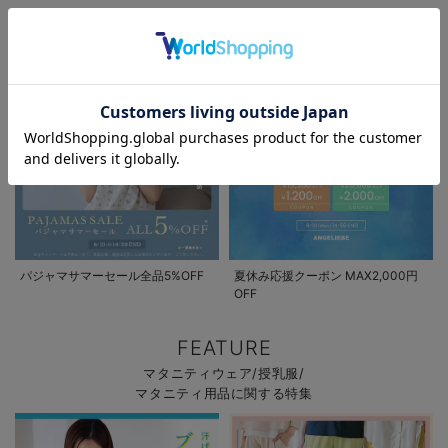
マタニティウェア/マタニティ服/授乳服の
セール / キャンペーン / クーポン情報
お気に入り商品を確認する
パジャマサマーセール全品5%OFF
夏休み応援クーポン MAX2,000円
OFF
FEATURE
マタニティウェア/授乳服/
マタニティ用品に関する特集