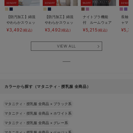
30%OFF
30%OFF
5%OFF
30%OFF
【防汚加工】綿混
【防汚加工】綿混
ナイトブラ機能
長袖サ
やわらかスウェッ
やわらかスウェッ
付 ルームウェア
ャマ3
ト半袖ティアード
ト半袖フレアワン
にもなる授乳キャ
JEMO
¥3,492
¥3,492
¥5,215
¥5,3
(税込)
(税込)
(税込)
ネグリジェ マタ
ピース マタニテ
ミソール
ェーイ
ニティ・産後【出
ィ・産後【出産後
ン） 
産後も長く使え
も長く使える】
タニテ
VIEW ALL
る】
【出産
える】
カラーから探す（マタニティ・授乳服 全商品）
マタニティ・授乳服 全商品
×
ブラック系
マタニティ・授乳服 全商品
×
ホワイト系
マタニティ・授乳服 全商品
×
グレー系
マタニティ・授乳服 全商品
×
ベージュ系