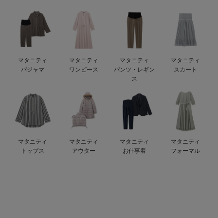
erbaviva（エルバビーバ）
安心の日本製。先輩ママが買ってよかった！本当に必要な出産準備品
ハレの日に着るANGELIEBEのセレモニー
マタニティ
マタニティ
マタニティ
マタニティ
買って正解！高評価レビューアイテム
パジャマ
ワンピース
パンツ・レギン
スカート
ス
冬に可愛いニットがお得！
親子コーデ｜ママとベビーにおすすめ！
便利な育児家電
マタニティ
マタニティ
マタニティ
マタニティ
Gift Selection 出産祝い
トップス
アウター
お仕事着
フォーマル
ロンパースはいつからいつまで使う？選ぶポイントも解説！
保育園・入園準備特集
ファルスカ