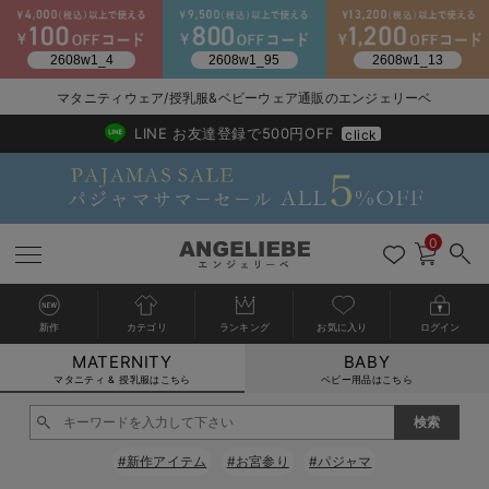
マタニティウェア/授乳服&ベビーウェア通販のエンジェリーベ
2026/NewArrival
送料495円(一部地域を除く) 7,700円以上で送料無料
LINE お友達登録で500円OFF
click
0
新作
カテゴリ
ランキング
お気に入り
ログイン
MATERNITY
BABY
戻る
戻る
戻る
戻る
戻る
戻る
戻る
戻る
戻る
戻る
戻る
戻る
戻る
戻る
戻る
戻る
戻る
戻る
戻る
戻る
戻る
戻る
戻る
戻る
戻る
戻る
戻る
戻る
戻る
戻る
戻る
カートに入れる
マタニティ & 授乳服はこちら
ベビー用品はこちら
マタニティウェア全て
マタニティ 下着・インナー全て
授乳服全て
マタニティ フォーマル全て
授乳用品全て
マタニティレッグウェア全て
マタニティ ボディケア全て
アウトレット全て
特集全て
再入荷全て
送料無料アイテム全て
ブラキャミ おまとめ
【37周年祭セール】
気温差別オススメアイ
マタニティウェア お
こだわりの履き心地！
出産準備応援割全て
春のマタニティワンピ
Gift Selection 
冬の冷え対策インナー
入院準備の持ち物チェ
冬のあったか特集全て
閉じる
マタニティ ワンピース
授乳ワンピース
マタニティ スーツ
妊婦用 抱き枕・授乳クッション
マタニティストッキング・タイツ
妊娠線クリーム
【アウトレット】ワンピース
抗菌防臭加工
再入荷｜インナー
授乳ブラ・マタニティブラ（マタニティインナー・産後用品）
ワンピース
【37周年祭セール】2
【15℃】3月下旬～
動きやすく着回しでき
強撚スムース(コスパ
【おまとめ割】パジャ
カジュアル
ジャケット派
マタニティパジャマ
【オフィスカジュアル
レギンスタイプ
【フォーマル】ワンピ
【ベビー】長袖
ハンカチ
快適ウェア10%OFF
セットアップ・ レイ
〜3,000円（税込）
薄くてあったか
入院してすぐ使うグッ
【冬のあったか特集】
#新作アイテム
#お宮参り
#パジャマ