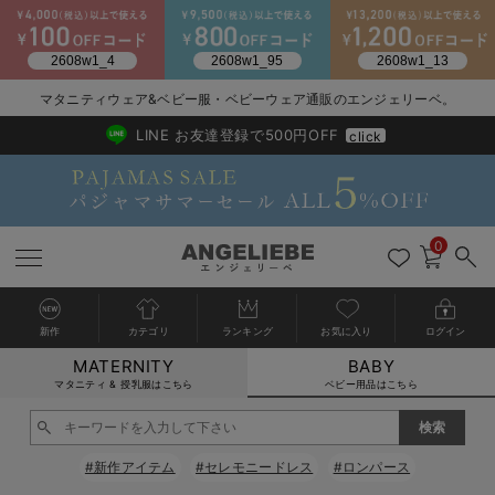
2026/NewArrival
送料495円(一部地域を除く) 7,700円以上で送料無料
マタニティウェア&ベビー服・ベビーウェア通販のエンジェリーベ。
LINE お友達登録で500円OFF
click
0
新作
カテゴリ
ランキング
お気に入り
ログイン
MATERNITY
BABY
戻る
戻る
戻る
戻る
戻る
戻る
戻る
戻る
戻る
戻る
戻る
戻る
戻る
戻る
戻る
戻る
戻る
戻る
戻る
戻る
戻る
戻る
戻る
戻る
戻る
戻る
戻る
戻る
戻る
戻る
戻る
カートに入れる
マタニティ & 授乳服はこちら
ベビー用品はこちら
新生児服全て
ベビー服全て
シーズンアイテム全て
ベビー・新生児 寝具全て
ベビー 雑貨全て
お出かけグッズ全て
ベビー｜季節の特集全て
アウトレット全て
特集全て
再入荷全て
送料無料アイテム全て
ブラキャミ おまとめ
【37周年祭セール】
気温差別オススメアイ
マタニティウェア お
こだわりの履き心地！
出産準備応援割全て
春のマタニティワンピ
Gift Selection 
冬の冷え対策インナー
入院準備の持ち物チェ
冬のあったか特集全て
閉じる
出産準備
ロンパース・カバーオール
甚平・浴衣
ベビーベッド・布団 （ベビー・新生児）
ベビーカー
猛暑からベビーを守るひんやりグッズ
【アウトレット】ワンピース
抗菌防臭加工
再入荷｜インナー
ベビーチェア（ハイローチェア）・ベビーラック
ワンピース
【37周年祭セール】2
【15℃】3月下旬～
動きやすく着回しでき
強撚スムース(コスパ
【おまとめ割】パジャ
カジュアル
ジャケット派
マタニティパジャマ
【オフィスカジュアル
レギンスタイプ
【フォーマル】ワンピ
【ベビー】長袖
ハンカチ
快適ウェア10%OFF
セットアップ・ レイ
〜3,000円（税込）
薄くてあったか
入院してすぐ使うグッ
【冬のあったか特集】
#新作アイテム
#セレモニードレス
#ロンパース