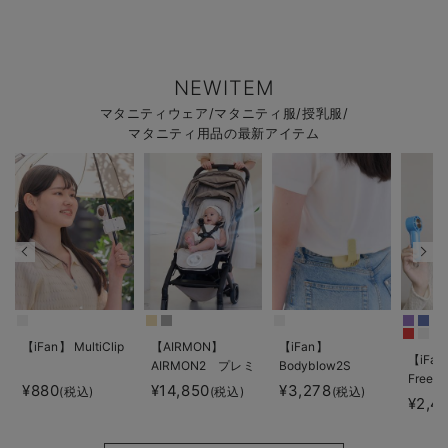
NEWITEM
マタニティウェア/マタニティ服/授乳服/
マタニティ用品の最新アイテム
【iFan】 MultiClip
【AIRMON】
【iFan】
【iFan
AIRMON2 プレミ
Bodyblow2S
Freeze
アム
¥880
¥14,850
¥3,278
(税込)
(税込)
(税込)
¥2,4