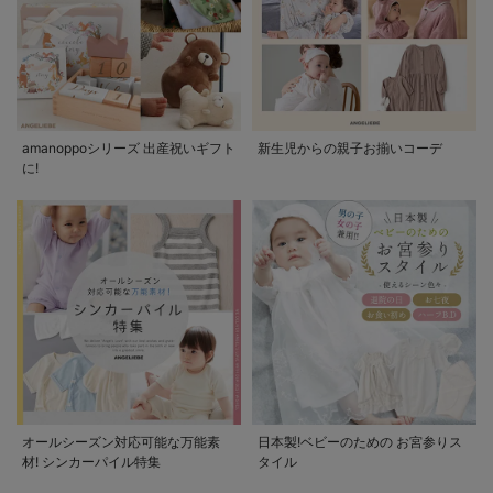
amanoppoシリーズ 出産祝いギフト
新生児からの親子お揃いコーデ
に!
オールシーズン対応可能な万能素
日本製!ベビーのための お宮参りス
材! シンカーパイル特集
タイル