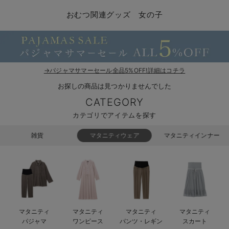
コンビ肌着・新生児/ベビー肌着
ベビー ワンピース
ベビー袴
ベビー ブランケット・タオルケット
子育て便利家電
抱っこ紐
夏のお役立ちベビーウェア
【アウトレット】トップス・授乳トップス
透け防止
再入荷｜アウター
トップス
【37周年祭セール】4
【〜10℃】3月中旬
涼しくて可愛い「ワン
デニム
きれいめトップス派
マタニティインナー
【オフィスカジュアル
パンツタイプ
【フォーマル】ボトム
【ベビー】半袖
2WAYオール
Aライン ・フレアワ
〜5,000円（税込）
綿混素材
赤ちゃんへ使うもの
【冬のあったか特集】
おむつ関連グッズ 女の子
ツーウェイオール・2WAYオール（新生児）
ベビー パンツ
おくるみ（新生児）
プレイマット・ベビー マット
ベビーケープ
シンカーパイル特集
【アウトレット】ボトムス
見えてもカワイイ
パンツ
レギンス
きれいめスカート派
ベビー
【フォーマル】トップ
【ベビー】グッズ
コンビ肌着
Iライン ・タイトシ
〜10,000円（税込）
腹巻・ひざ上パンツ
産後に使うグッズ
【冬のあったか特集】
ベビー ブルマ
ベビー 雑貨 小物
ベビーの動物なりきり特集
【アウトレット】パジャマ
コットン素材
スカート
オフィス
きれいめ美脚パンツ派
短肌着
快適ウェア10%OFF
ジャンパースカート/
10,001円（税込）〜
保温&リカバリー
【冬のあったか特集】
ベビー スカート
ベビー安全グッズ
ベビー 夏のお役立ちグッズ特集
【アウトレット】インナー
冷房対策
パジャマ
ツィード派
セット
ワーク・オフィス
女の子におススメのギ
レギンス・タイツ
→パジャマサマーセール全品5%OFF!詳細はコチラ
お探しの商品は見つかりませんでした
ベビートップス
ベビーおもちゃ
【素材別】ベビーロンパース特集
【アウトレット】ベビー
接触冷感素材
インナー
MAX55%OFF ブラッ
王道シンプル派
カジュアル
男の子におススメのギ
カップ付きインナー
CATEGORY
ベビー アウター
メモリアルグッズ
袴ロンパース特集
Tシャツブラ
雑貨
セットアップ派
フォーマル / オケー
定番ギフト
あったか度◎
カテゴリでアイテムを探す
ベビー セットアップ
授乳・調乳・お食事
ブラトップ
ベビー
あったかアイテム｜ベ
もらって嬉しいギフト
裏起毛素材
雑貨
マタニティウェア
マタニティインナー
スタイ・よだれかけ（新生児・ベビー）
哺乳瓶
親子セット
かわいくておもしろい
ベビー帽子（新生児・乳児）
赤ちゃん 洗剤・洗濯用品・お掃除
快適機能ウェア特集 トップス
何枚あっても嬉しいア
新生児スリーパー・ベビーパジャマ
赤ちゃん お風呂・ベビースキンケア
快適機能ウェア特集 ボトムス
長く使えるアイテム
マタニティ
マタニティ
マタニティ
マタニティ
おむつ関連グッズ
快適機能ウェア特集 パジャマ
ベビーシューズ・ファーストシューズ・ベビー靴下
お部屋映えアイテム
パジャマ
ワンピース
パンツ・レギン
スカート