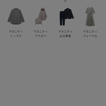
ス
ベビー リュック
erbaviva（エルバビーバ）
ベビー 小物
安心の日本製。先輩ママが買ってよかった！本当に必要な出産準備品
ハレの日に着るANGELIEBEのセレモニー
マタニティ
マタニティ
マタニティ
マタニティ
買って正解！高評価レビューアイテム
トップス
アウター
お仕事着
フォーマル
冬に可愛いニットがお得！
親子コーデ｜ママとベビーにおすすめ！
便利な育児家電
Gift Selection 出産祝い
ロンパースはいつからいつまで使う？選ぶポイントも解説！
保育園・入園準備特集
ファルスカ