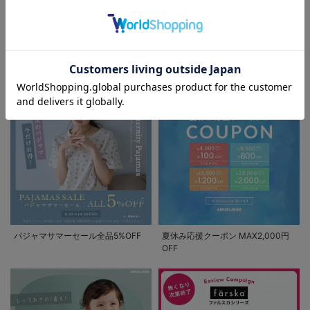
EVENT
お気に入り商品を確認する
セール / クーポン情報
パジャマサマーセール全品5%OFF
夏休み応援クーポン MAX2,000円
OFF