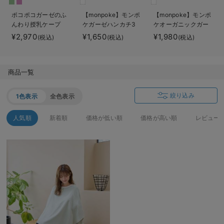
ベビー リュック
erbaviva（エルバビーバ）
ポコポコガーゼのふ
【monpoke】モンポ
【monpoke】モンポ
んわり授乳ケープ
ケガーゼハンカチ3
ケオーガニックガー
ベビー 小物
安心の日本製。先輩ママが買ってよかった！本当に必要な出産準備品
枚組
ゼハンカチ3枚組
¥2,970
¥1,650
¥1,980
(税込)
(税込)
(税込)
ハレの日に着るANGELIEBEのセレモニー
買って正解！高評価レビューアイテム
商品一覧
冬に可愛いニットがお得！
絞り込み
1色表示
全色表示
親子コーデ｜ママとベビーにおすすめ！
人気順
新着順
価格が低い順
価格が高い順
レビュー
便利な育児家電
Gift Selection 出産祝い
ロンパースはいつからいつまで使う？選ぶポイントも解説！
保育園・入園準備特集
ファルスカ