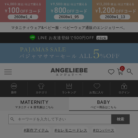
2026/NewArrival
送料495円(一部地域を除く) 7,700円以上で送料無料
マタニティウェア&ベビー服・ベビーウェア通販のエンジェリーベ。
LINE お友達登録で500円OFF
click
0
新作
カテゴリ
ランキング
お気に入り
ログイン
MATERNITY
BABY
戻る
戻る
戻る
戻る
戻る
戻る
戻る
戻る
戻る
戻る
戻る
戻る
戻る
戻る
戻る
戻る
戻る
戻る
戻る
戻る
戻る
戻る
戻る
戻る
戻る
戻る
戻る
戻る
戻る
戻る
戻る
カートに入れる
マタニティ & 授乳服はこちら
ベビー用品はこちら
新生児服全て
ベビー服全て
シーズンアイテム全て
ベビー・新生児 寝具全て
ベビー 雑貨全て
お出かけグッズ全て
ベビー｜季節の特集全て
アウトレット全て
特集全て
再入荷全て
送料無料アイテム全て
ブラキャミ おまとめ
【37周年祭セール】
気温差別オススメアイ
マタニティウェア お
こだわりの履き心地！
出産準備応援割全て
春のマタニティワンピ
Gift Selection 
冬の冷え対策インナー
入院準備の持ち物チェ
冬のあったか特集全て
閉じる
出産準備
ロンパース・カバーオール
甚平・浴衣
ベビーベッド・布団 （ベビー・新生児）
ベビーカー
猛暑からベビーを守るひんやりグッズ
【アウトレット】ワンピース
抗菌防臭加工
再入荷｜インナー
ベビーチェア（ハイローチェア）・ベビーラック
ワンピース
【37周年祭セール】2
【15℃】3月下旬～
動きやすく着回しでき
強撚スムース(コスパ
【おまとめ割】パジャ
カジュアル
ジャケット派
マタニティパジャマ
【オフィスカジュアル
レギンスタイプ
【フォーマル】ワンピ
【ベビー】長袖
ハンカチ
快適ウェア10%OFF
セットアップ・ レイ
〜3,000円（税込）
薄くてあったか
入院してすぐ使うグッ
【冬のあったか特集】
#新作アイテム
#セレモニードレス
#ロンパース