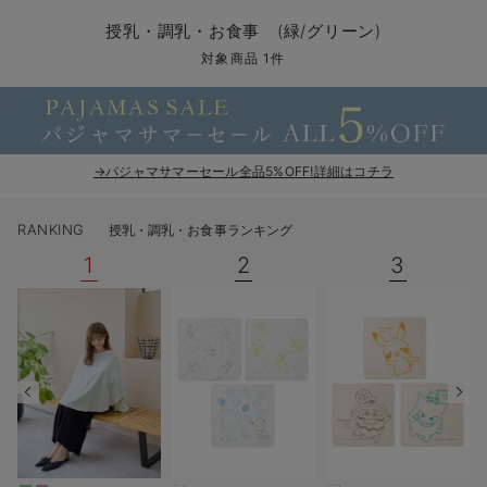
コンビ肌着・新生児/ベビー肌着
ベビー ワンピース
ベビー袴
ベビー ブランケット・タオルケット
子育て便利家電
抱っこ紐
夏のお役立ちベビーウェア
【アウトレット】トップス・授乳トップス
透け防止
再入荷｜アウター
トップス
【37周年祭セール】4
【〜10℃】3月中旬
涼しくて可愛い「ワン
デニム
きれいめトップス派
マタニティインナー
【オフィスカジュアル
パンツタイプ
【フォーマル】ボトム
【ベビー】半袖
2WAYオール
Aライン ・フレアワ
〜5,000円（税込）
綿混素材
赤ちゃんへ使うもの
【冬のあったか特集】
授乳・調乳・お食事 (緑/グリーン)
ツーウェイオール・2WAYオール（新生児）
ベビー パンツ
おくるみ（新生児）
プレイマット・ベビー マット
ベビーケープ
シンカーパイル特集
【アウトレット】ボトムス
見えてもカワイイ
パンツ
レギンス
きれいめスカート派
ベビー
【フォーマル】トップ
【ベビー】グッズ
コンビ肌着
Iライン ・タイトシ
〜10,000円（税込）
腹巻・ひざ上パンツ
産後に使うグッズ
【冬のあったか特集】
対象商品 1件
ベビー ブルマ
ベビー 雑貨 小物
ベビーの動物なりきり特集
【アウトレット】パジャマ
コットン素材
スカート
オフィス
きれいめ美脚パンツ派
短肌着
快適ウェア10%OFF
ジャンパースカート/
10,001円（税込）〜
保温&リカバリー
【冬のあったか特集】
ベビー スカート
ベビー安全グッズ
ベビー 夏のお役立ちグッズ特集
【アウトレット】インナー
冷房対策
パジャマ
ツィード派
セット
ワーク・オフィス
女の子におススメのギ
レギンス・タイツ
→パジャマサマーセール全品5%OFF!詳細はコチラ
ベビートップス
ベビーおもちゃ
【素材別】ベビーロンパース特集
【アウトレット】ベビー
接触冷感素材
インナー
MAX55%OFF ブラッ
王道シンプル派
カジュアル
男の子におススメのギ
カップ付きインナー
RANKING
授乳・調乳・お食事ランキング
ベビー アウター
メモリアルグッズ
袴ロンパース特集
Tシャツブラ
雑貨
セットアップ派
フォーマル / オケー
定番ギフト
あったか度◎
1
2
3
ベビー セットアップ
授乳・調乳・お食事
ブラトップ
ベビー
あったかアイテム｜ベ
もらって嬉しいギフト
裏起毛素材
スタイ・よだれかけ（新生児・ベビー）
哺乳瓶
親子セット
かわいくておもしろい
ベビー帽子（新生児・乳児）
赤ちゃん 洗剤・洗濯用品・お掃除
快適機能ウェア特集 トップス
何枚あっても嬉しいア
新生児スリーパー・ベビーパジャマ
赤ちゃん お風呂・ベビースキンケア
快適機能ウェア特集 ボトムス
長く使えるアイテム
おむつ関連グッズ
快適機能ウェア特集 パジャマ
ベビーシューズ・ファーストシューズ・ベビー靴下
お部屋映えアイテム