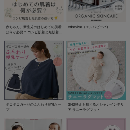
赤ちゃん、新生児のはじめての肌着
erbaviva（エルバビーバ）
は何が必要？ コンビ肌着と短肌着
の使い方
ポコポコガーゼのふんわり授乳ケー
SNS映えも狙えるオシャレインテリ
プ
ア!サニーラグマット