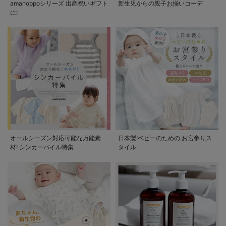
amanoppoシリーズ 出産祝いギフト
新生児からの親子お揃いコーデ
に!
オールシーズン対応可能な万能素
日本製!ベビーのための お宮参りス
材! シンカーパイル特集
タイル