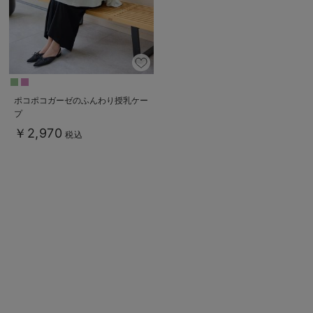
デロンギ
入院準備の持ち物チェック
ポコポコガーゼのふんわり授乳ケー
プ
￥2,970
税込