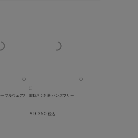
テーブルウェア7
電動さく乳器 ハンズフリー
￥9,350
税込