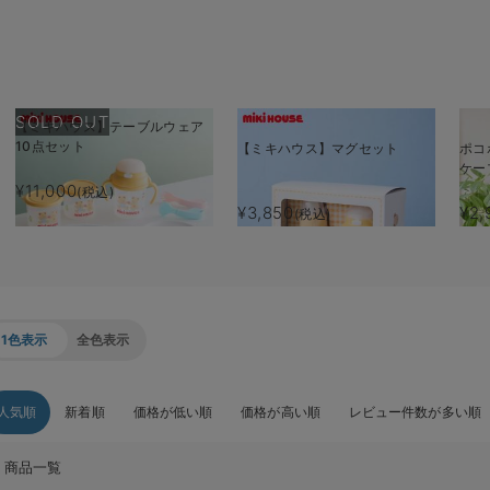
SOLD OUT
【ミキハウス】テーブルウェア
10点セット
【ミキハウス】マグセット
ポコ
ケー
¥11,000
(税込)
¥3,850
¥2,
(税込)
1色表示
全色表示
人気順
新着順
価格が低い順
価格が高い順
レビュー件数が多い順
商品一覧