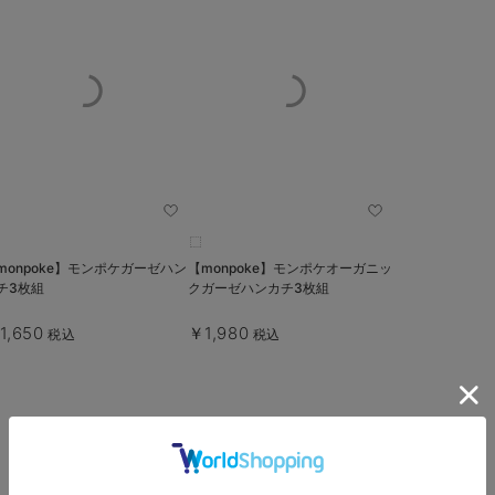
monpoke】モンポケガーゼハン
【monpoke】モンポケオーガニッ
チ3枚組
クガーゼハンカチ3枚組
1,650
￥1,980
税込
税込