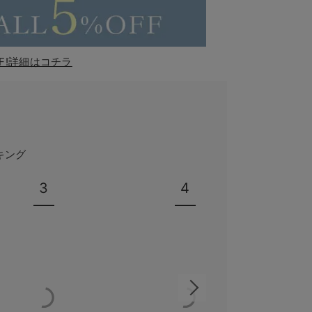
F!詳細はコチラ
キング
3
4