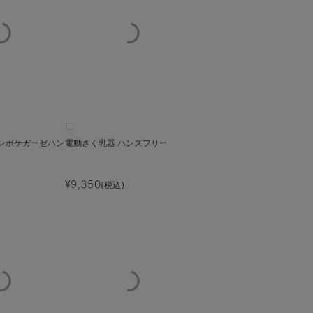
モンポケガーゼハン
電動さく乳器 ハンズフリー
¥9,350
(税込)