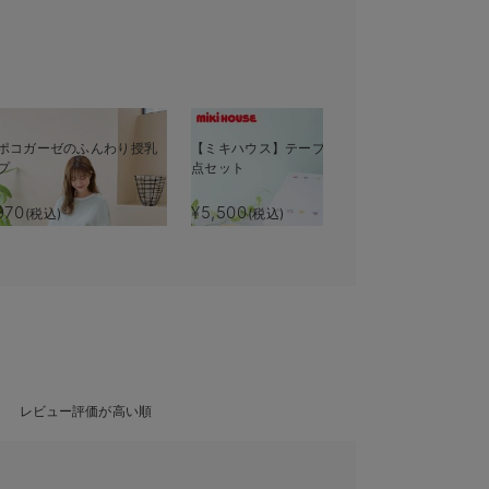
ポコガーゼのふんわり授乳
【ミキハウス】テーブルウェア7
【monpo
プ
点セット
ンカチ3枚組
970
¥5,500
¥1,650
(税込)
(税込)
(税
レビュー評価が高い順