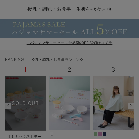
コンビ肌着・新生児/ベビー肌着
ベビー ワンピース
ベビー袴
ベビー ブランケット・タオルケット
子育て便利家電
抱っこ紐
夏のお役立ちベビーウェア
【アウトレット】トップス・授乳トップス
透け防止
再入荷｜アウター
トップス
【37周年祭セール】4
【〜10℃】3月中旬
涼しくて可愛い「ワン
デニム
きれいめトップス派
マタニティインナー
【オフィスカジュアル
パンツタイプ
【フォーマル】ボトム
【ベビー】半袖
2WAYオール
Aライン ・フレアワ
〜5,000円（税込）
綿混素材
赤ちゃんへ使うもの
【冬のあったか特集】
授乳・調乳・お食事 生後4～6ケ月頃
ツーウェイオール・2WAYオール（新生児）
ベビー パンツ
おくるみ（新生児）
プレイマット・ベビー マット
ベビーケープ
シンカーパイル特集
【アウトレット】ボトムス
見えてもカワイイ
パンツ
レギンス
きれいめスカート派
ベビー
【フォーマル】トップ
【ベビー】グッズ
コンビ肌着
Iライン ・タイトシ
〜10,000円（税込）
腹巻・ひざ上パンツ
産後に使うグッズ
【冬のあったか特集】
ベビー ブルマ
ベビー 雑貨 小物
ベビーの動物なりきり特集
【アウトレット】パジャマ
コットン素材
スカート
オフィス
きれいめ美脚パンツ派
短肌着
快適ウェア10%OFF
ジャンパースカート/
10,001円（税込）〜
保温&リカバリー
【冬のあったか特集】
ベビー スカート
ベビー安全グッズ
ベビー 夏のお役立ちグッズ特集
【アウトレット】インナー
冷房対策
パジャマ
ツィード派
セット
ワーク・オフィス
女の子におススメのギ
レギンス・タイツ
→パジャマサマーセール全品5%OFF!詳細はコチラ
ベビートップス
ベビーおもちゃ
【素材別】ベビーロンパース特集
【アウトレット】ベビー
接触冷感素材
インナー
MAX55%OFF ブラッ
王道シンプル派
カジュアル
男の子におススメのギ
カップ付きインナー
RANKING
授乳・調乳・お食事ランキング
ベビー アウター
メモリアルグッズ
袴ロンパース特集
Tシャツブラ
雑貨
セットアップ派
フォーマル / オケー
定番ギフト
あったか度◎
1
2
3
ベビー セットアップ
授乳・調乳・お食事
ブラトップ
ベビー
あったかアイテム｜ベ
もらって嬉しいギフト
裏起毛素材
スタイ・よだれかけ（新生児・ベビー）
哺乳瓶
親子セット
かわいくておもしろい
SOLD OUT
ベビー帽子（新生児・乳児）
赤ちゃん 洗剤・洗濯用品・お掃除
快適機能ウェア特集 トップス
何枚あっても嬉しいア
新生児スリーパー・ベビーパジャマ
赤ちゃん お風呂・ベビースキンケア
快適機能ウェア特集 ボトムス
長く使えるアイテム
おむつ関連グッズ
快適機能ウェア特集 パジャマ
ベビーシューズ・ファーストシューズ・ベビー靴下
お部屋映えアイテム
【ミキハウス】テー