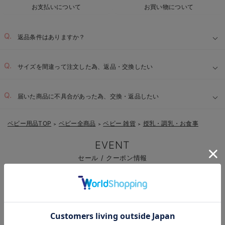
お支払いについて
お買い物について
返品条件はありますか？
サイズを間違って注文した為、返品・交換したい
届いた商品に不具合があった為、交換・返品したい
ベビー用品TOP
ベビー全商品
ベビー 雑貨
授乳・調乳・お食事
＞
＞
＞
EVENT
セール / クーポン情報
お気に入り商品を確認する