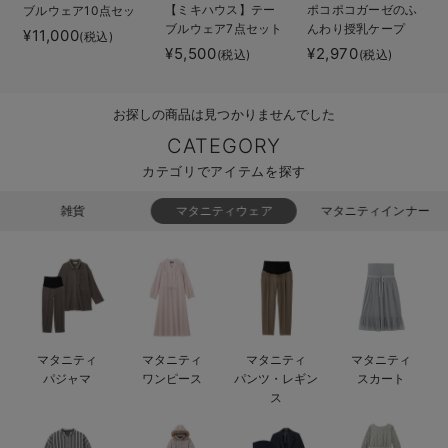
【ミキハウス】テー
ポコポコガーゼのふ
ブルウェア10点セッ
ベビー リュック
erbaviva（エルバビーバ）
ブルウェア7点セット
んわり授乳ケープ
ト
¥11,000
(税込)
¥5,500
¥2,970
(税込)
(税込)
ベビー 小物
安心の日本製。先輩ママが買ってよかった！本当に必要な出産準備品
ハレの日に着るANGELIEBEのセレモニー
お探しの商品は見つかりませんでした
買って正解！高評価レビューアイテム
CATEGORY
カテゴリでアイテムを探す
冬に可愛いニットがお得！
雑貨
マタニティウェア
マタニティインナー
親子コーデ｜ママとベビーにおすすめ！
便利な育児家電
Gift Selection 出産祝い
ロンパースはいつからいつまで使う？選ぶポイントも解説！
マタニティ
マタニティ
マタニティ
マタニティ
パジャマ
ワンピース
パンツ・レギン
スカート
保育園・入園準備特集
ス
ファルスカ