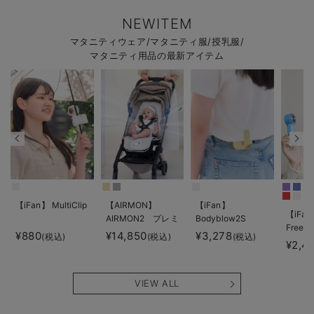
NEWITEM
マタニティウェア/マタニティ服/授乳服/
マタニティ用品の最新アイテム
【iFan】 MultiClip
【AIRMON】
【iFan】
【iFan
AIRMON2 プレミ
Bodyblow2S
Freeze
アム
¥880
¥14,850
¥3,278
(税込)
(税込)
(税込)
¥2,4
VIEW ALL