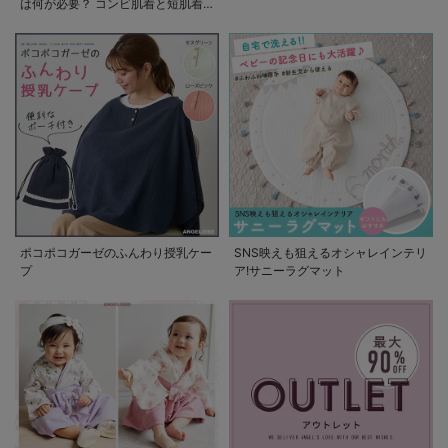
は何が必要？ コンビ肌着と短肌着
の使い方
ポコポコガーゼのふんわり授乳ケー
SNS映えも狙えるオシャレインテリ
プ
ア!サニーラグマット