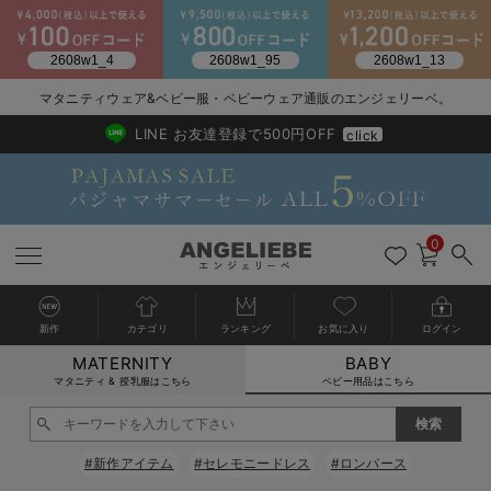
2026/NewArrival
送料495円(一部地域を除く) 7,700円以上で送料無料
マタニティウェア&ベビー服・ベビーウェア通販のエンジェリーベ。
LINE お友達登録で500円OFF
click
0
新作
カテゴリ
ランキング
お気に入り
ログイン
MATERNITY
BABY
戻る
戻る
戻る
戻る
戻る
戻る
戻る
戻る
戻る
戻る
戻る
戻る
戻る
戻る
戻る
戻る
戻る
戻る
戻る
戻る
戻る
戻る
戻る
戻る
戻る
戻る
戻る
戻る
戻る
戻る
戻る
カートに入れる
マタニティ & 授乳服はこちら
ベビー用品はこちら
新生児服全て
ベビー服全て
シーズンアイテム全て
ベビー・新生児 寝具全て
ベビー 雑貨全て
お出かけグッズ全て
ベビー｜季節の特集全て
アウトレット全て
特集全て
再入荷全て
送料無料アイテム全て
ブラキャミ おまとめ
【37周年祭セール】
気温差別オススメアイ
マタニティウェア お
こだわりの履き心地！
出産準備応援割全て
春のマタニティワンピ
Gift Selection 
冬の冷え対策インナー
入院準備の持ち物チェ
冬のあったか特集全て
閉じる
出産準備
ロンパース・カバーオール
甚平・浴衣
ベビーベッド・布団 （ベビー・新生児）
ベビーカー
猛暑からベビーを守るひんやりグッズ
【アウトレット】ワンピース
抗菌防臭加工
再入荷｜インナー
ベビーチェア（ハイローチェア）・ベビーラック
ワンピース
【37周年祭セール】2
【15℃】3月下旬～
動きやすく着回しでき
強撚スムース(コスパ
【おまとめ割】パジャ
カジュアル
ジャケット派
マタニティパジャマ
【オフィスカジュアル
レギンスタイプ
【フォーマル】ワンピ
【ベビー】長袖
ハンカチ
快適ウェア10%OFF
セットアップ・ レイ
〜3,000円（税込）
薄くてあったか
入院してすぐ使うグッ
【冬のあったか特集】
#新作アイテム
#セレモニードレス
#ロンパース