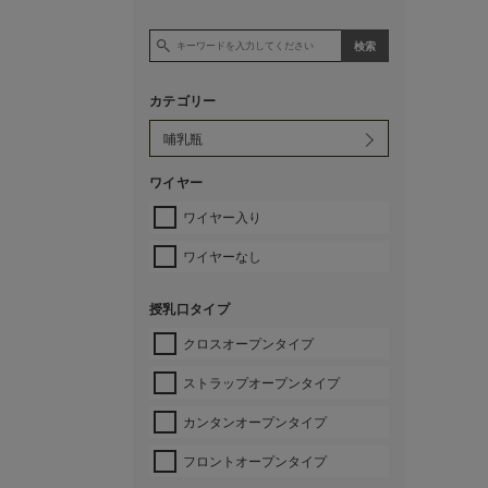
カテゴリー
ワイヤー
ワイヤー入り
ワイヤーなし
授乳口タイプ
クロスオープンタイプ
ストラップオープンタイプ
カンタンオープンタイプ
フロントオープンタイプ