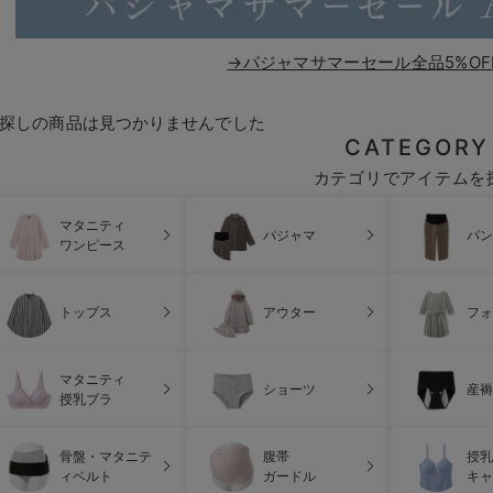
→パジャマサマーセール全品5%OF
探しの商品は見つかりませんでした
CATEGORY
カテゴリでアイテムを
マタニティ
パジャマ
パン
ワンピース
トップス
アウター
フォ
マタニティ
ショーツ
産褥
授乳ブラ
骨盤・マタニテ
腹帯
授乳
ィベルト
ガードル
キャ