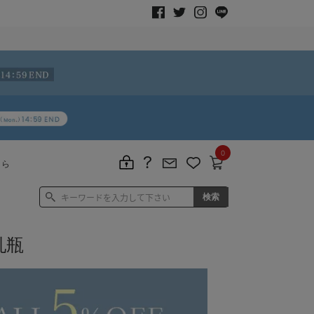
0
ちら
乳瓶