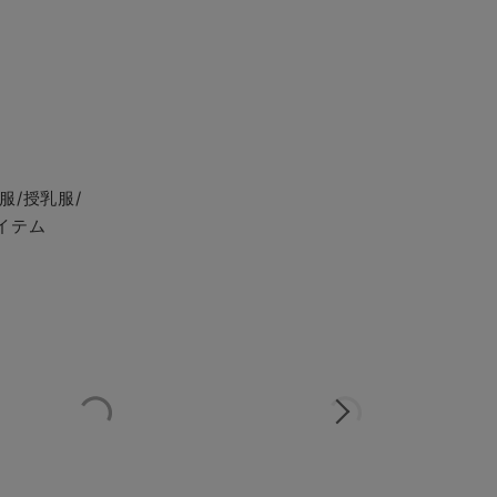
服/授乳服/
イテム