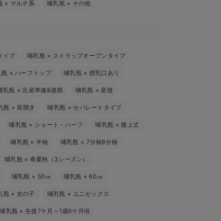
瓶
×
マルチ系
哺乳瓶
×
その他
タイプ
哺乳瓶
×
ストラップオープンタイプ
乳瓶
×
ハーフトップ
哺乳瓶
×
授乳口あり
哺乳瓶
×
出産準備&後期
哺乳瓶
×
産後
乳瓶
×
前開き
哺乳瓶
×
セパレートタイプ
哺乳瓶
×
ショート・ハーフ
哺乳瓶
×
膝上丈
哺乳瓶
×
半袖
哺乳瓶
×
7分袖8分袖
哺乳瓶
×
春夏秋（3シーズン）
哺乳瓶
×
50㎝
哺乳瓶
×
60㎝
乳瓶
×
女の子
哺乳瓶
×
ユニセックス
哺乳瓶
×
生後7ケ月～1歳6ケ月頃