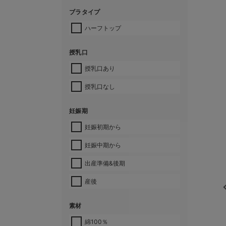
ブラタイプ
ハーフトップ
授乳口
授乳口あり
授乳口なし
妊娠期
妊娠初期から
妊娠中期から
出産準備&後期
産後
素材
綿100％