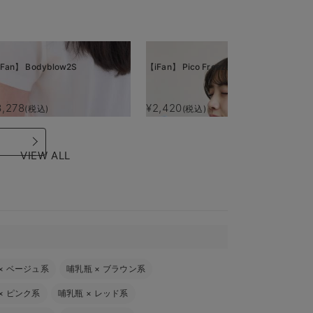
Fan】 Bodyblow2S
【iFan】 Pico Freeze
【i
3,278
¥2,420
¥
(税込)
(税込)
VIEW ALL
×
ベージュ系
哺乳瓶
×
ブラウン系
×
ピンク系
哺乳瓶
×
レッド系