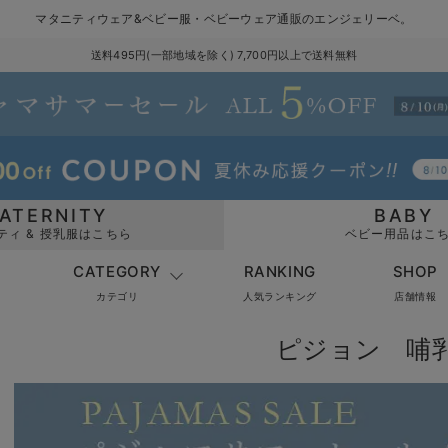
マタニティウェア&ベビー服・ベビーウェア通販のエンジェリーベ。
送料495円(一部地域を除く) 7,700円以上で送料無料
ATERNITY
BABY
ティ & 授乳服はこちら
ベビー用品はこ
CATEGORY
RANKING
SHOP
カテゴリ
人気ランキング
店舗情報
ピジョン 哺