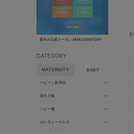
お
夏休み応援クーポン MAX2,000円OFF
CATEGORY
MATERNITY
BABY
ベビー｜新商品
新生児服
ベビー服
セレモニードレス