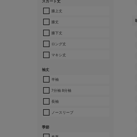
スカート丈
膝上丈
膝丈
膝下丈
ロング丈
マキシ丈
袖丈
半袖
7分袖 8分袖
長袖
ノースリーブ
季節
春夏