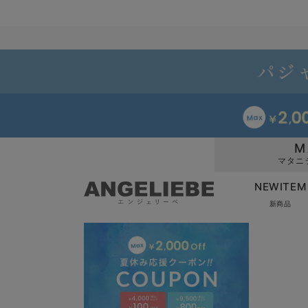
M
マタニ
NEWITEM
新商品