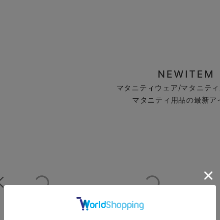
NEWITEM
マタニティウェア/マタニティ
マタニティ用品の最新ア