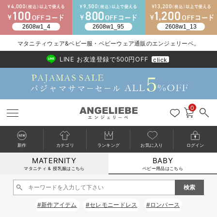
2026/NewArrival
送料495円(一部地域を除く) 7,700円以上で送料無料
マタニティウェア&ベビー服・ベビーウェア通販のエンジェリーベ。
LINE お友達登録で500円OFF
click
0
新作
カテゴリ
ランキング
お気に入り
ログイン
MATERNITY
BABY
戻る
戻る
戻る
戻る
戻る
戻る
戻る
戻る
戻る
戻る
戻る
戻る
戻る
戻る
戻る
戻る
戻る
戻る
戻る
戻る
戻る
戻る
戻る
戻る
戻る
戻る
戻る
戻る
戻る
戻る
戻る
カートに入れる
マタニティ & 授乳服はこちら
ベビー用品はこちら
新生児服全て
ベビー服全て
シーズンアイテム全て
ベビー・新生児 寝具全て
ベビー 雑貨全て
お出かけグッズ全て
ベビー｜季節の特集全て
アウトレット全て
特集全て
再入荷全て
送料無料アイテム全て
ブラキャミ おまとめ
【37周年祭セール】
気温差別オススメアイ
マタニティウェア お
こだわりの履き心地！
出産準備応援割全て
春のマタニティワンピ
Gift Selection 
冬の冷え対策インナー
入院準備の持ち物チェ
冬のあったか特集全て
閉じる
出産準備
ロンパース・カバーオール
甚平・浴衣
ベビーベッド・布団 （ベビー・新生児）
ベビーカー
猛暑からベビーを守るひんやりグッズ
【アウトレット】ワンピース
抗菌防臭加工
再入荷｜インナー
ベビーチェア（ハイローチェア）・ベビーラック
ワンピース
【37周年祭セール】2
【15℃】3月下旬～
動きやすく着回しでき
強撚スムース(コスパ
【おまとめ割】パジャ
カジュアル
ジャケット派
マタニティパジャマ
【オフィスカジュアル
レギンスタイプ
【フォーマル】ワンピ
【ベビー】長袖
ハンカチ
快適ウェア10%OFF
セットアップ・ レイ
〜3,000円（税込）
薄くてあったか
入院してすぐ使うグッ
【冬のあったか特集】
#新作アイテム
#セレモニードレス
#ロンパース