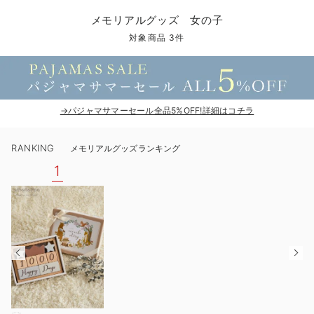
コンビ肌着・新生児/ベビー肌着
ベビー ワンピース
ベビー袴
ベビー ブランケット・タオルケット
子育て便利家電
抱っこ紐
夏のお役立ちベビーウェア
【アウトレット】トップス・授乳トップス
透け防止
再入荷｜アウター
トップス
【37周年祭セール】4
【〜10℃】3月中旬
涼しくて可愛い「ワン
デニム
きれいめトップス派
マタニティインナー
【オフィスカジュアル
パンツタイプ
【フォーマル】ボトム
【ベビー】半袖
2WAYオール
Aライン ・フレアワ
〜5,000円（税込）
綿混素材
赤ちゃんへ使うもの
【冬のあったか特集】
メモリアルグッズ 女の子
ツーウェイオール・2WAYオール（新生児）
ベビー パンツ
おくるみ（新生児）
プレイマット・ベビー マット
ベビーケープ
シンカーパイル特集
【アウトレット】ボトムス
見えてもカワイイ
パンツ
レギンス
きれいめスカート派
ベビー
【フォーマル】トップ
【ベビー】グッズ
コンビ肌着
Iライン ・タイトシ
〜10,000円（税込）
腹巻・ひざ上パンツ
産後に使うグッズ
【冬のあったか特集】
対象商品 3件
ベビー ブルマ
ベビー 雑貨 小物
ベビーの動物なりきり特集
【アウトレット】パジャマ
コットン素材
スカート
オフィス
きれいめ美脚パンツ派
短肌着
快適ウェア10%OFF
ジャンパースカート/
10,001円（税込）〜
保温&リカバリー
【冬のあったか特集】
ベビー スカート
ベビー安全グッズ
ベビー 夏のお役立ちグッズ特集
【アウトレット】インナー
冷房対策
パジャマ
ツィード派
セット
ワーク・オフィス
女の子におススメのギ
レギンス・タイツ
→パジャマサマーセール全品5%OFF!詳細はコチラ
ベビートップス
ベビーおもちゃ
【素材別】ベビーロンパース特集
【アウトレット】ベビー
接触冷感素材
インナー
MAX55%OFF ブラッ
王道シンプル派
カジュアル
男の子におススメのギ
カップ付きインナー
RANKING
メモリアルグッズランキング
ベビー アウター
メモリアルグッズ
袴ロンパース特集
Tシャツブラ
雑貨
セットアップ派
フォーマル / オケー
定番ギフト
あったか度◎
1
ベビー セットアップ
授乳・調乳・お食事
ブラトップ
ベビー
あったかアイテム｜ベ
もらって嬉しいギフト
裏起毛素材
スタイ・よだれかけ（新生児・ベビー）
哺乳瓶
親子セット
かわいくておもしろい
ベビー帽子（新生児・乳児）
赤ちゃん 洗剤・洗濯用品・お掃除
快適機能ウェア特集 トップス
何枚あっても嬉しいア
新生児スリーパー・ベビーパジャマ
赤ちゃん お風呂・ベビースキンケア
快適機能ウェア特集 ボトムス
長く使えるアイテム
おむつ関連グッズ
快適機能ウェア特集 パジャマ
ベビーシューズ・ファーストシューズ・ベビー靴下
お部屋映えアイテム