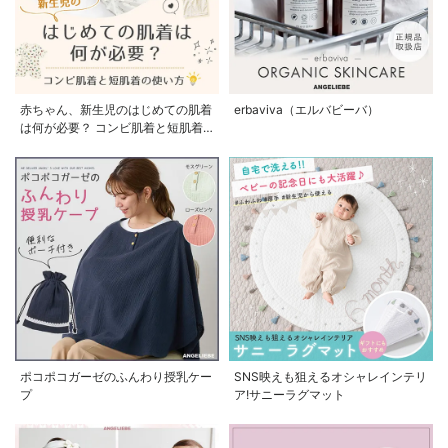
赤ちゃん、新生児のはじめての肌着
erbaviva（エルバビーバ）
は何が必要？ コンビ肌着と短肌着
の使い方
ポコポコガーゼのふんわり授乳ケー
SNS映えも狙えるオシャレインテリ
プ
ア!サニーラグマット