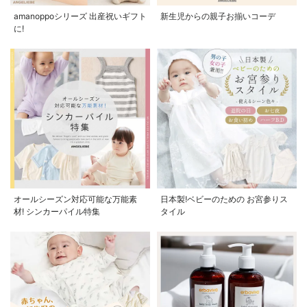
amanoppoシリーズ 出産祝いギフト
新生児からの親子お揃いコーデ
に!
オールシーズン対応可能な万能素
日本製!ベビーのための お宮参りス
材! シンカーパイル特集
タイル