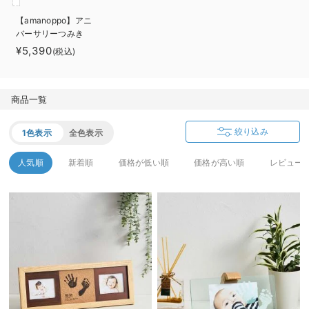
ベビー リュック
erbaviva（エルバビーバ）
【amanoppo】アニ
バーサリーつみき
ベビー 小物
安心の日本製。先輩ママが買ってよかった！本当に必要な出産準備品
coccole story
¥5,390
(税込)
ハレの日に着るANGELIEBEのセレモニー
買って正解！高評価レビューアイテム
商品一覧
冬に可愛いニットがお得！
絞り込み
1色表示
全色表示
親子コーデ｜ママとベビーにおすすめ！
人気順
新着順
価格が低い順
価格が高い順
レビュー
便利な育児家電
Gift Selection 出産祝い
ロンパースはいつからいつまで使う？選ぶポイントも解説！
保育園・入園準備特集
ファルスカ