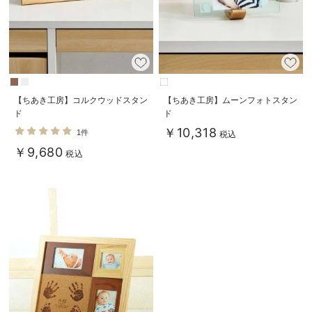
デロンギ
入院準備の持ち物チェック
【ちあき工房】コルクウッドスタン
【ちあき工房】ムーンフォトスタン
ド
ド
￥10,318
1件
税込
￥9,680
税込