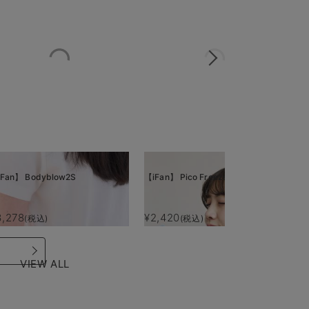
Fan】 Bodyblow2S
【iFan】 Pico Freeze
【i
3,278
¥2,420
¥
(税込)
(税込)
VIEW ALL