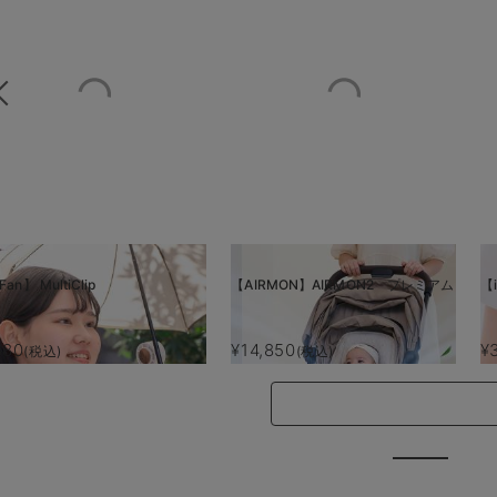
Fan】 MultiClip
【AIRMON】AIRMON2 プレミアム
【i
880
¥14,850
¥
(税込)
(税込)