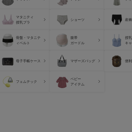
マタニティ
ショーツ
産褥
授乳ブラ
骨盤・マタニテ
腹帯
授乳
ィベルト
ガードル
キャ
母子手帳ケース
マザーズバッグ
便利
ベビー
フェムテック
アイテム