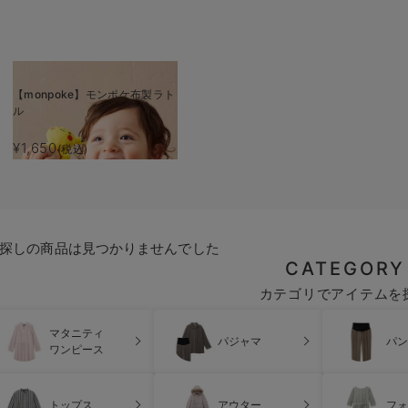
【monpoke】モンポケ布製ラト
ル
¥1,650
(税込)
探しの商品は見つかりませんでした
CATEGORY
カテゴリでアイテムを
マタニティ
パジャマ
パン
ワンピース
トップス
アウター
フォ