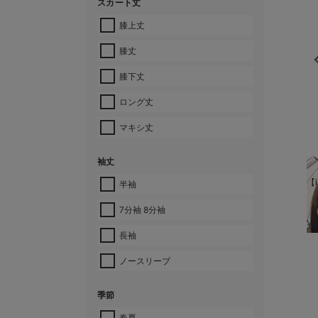
スカート丈
膝上丈
膝丈
膝下丈
ロング丈
マキシ丈
袖丈
【i
半袖
7分袖 8分袖
¥
長袖
ノースリーブ
季節
春夏