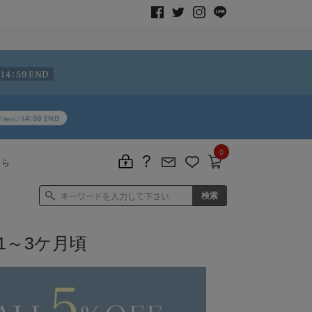
0
ちら
1～3ケ月頃