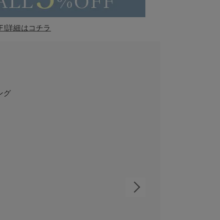
F!詳細はコチラ
ング