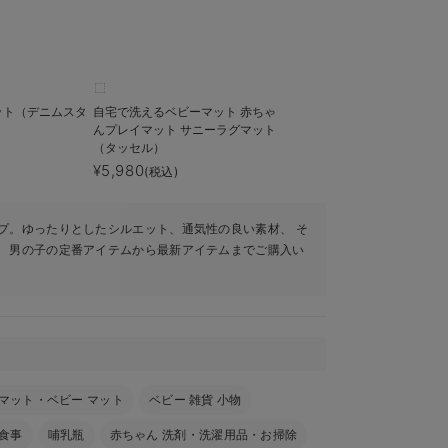
ット（デニムスタ
自宅で洗えるベビーマット 赤ちゃ
んプレイマット サニーラグマット
（タッセル）
¥5,980
(税込)
プ。ゆったりとしたシルエット、通気性の良い素材、 そ
ト 男の子の定番アイテムから最新アイテムまでご購入い
マット・ベビー マット
ベビー 雑貨 小物
食事
哺乳瓶
赤ちゃん 洗剤・洗濯用品・お掃除