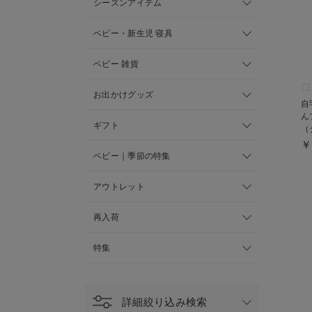
シーズンアイテム
ベビー・新生児 寝具
ベビー 雑貨
お出かけグッズ
自
んプ
ギフト
（
￥
ベビー｜季節の特集
アウトレット
再入荷
特集
詳細絞り込み検索