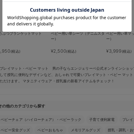
お気に入り商品を確認する
うぶつブランケットマット
ベビー用い草シーツ（デニムスタ
ベビー用い草マ
ー）
ー）
4,950
¥2,500
¥3,999
(税込)
(税込)
(税込)
プレイマット・ベビー マット 男の子ならエンジェリーベ公式オンラインショッ
して授乳に便利なデザインなど、おしゃれで可愛いプレイマット・ベビー マッ
ただけます。 マタニティウェア・授乳服の新着アイテムをチェック！
その他のカテゴリから探す
ベビーチェア（ハイローチェア）・ベビーラック
子育て便利家電
プレイ
ベビー安全グッズ
ベビーおもちゃ
メモリアルグッズ
授乳・調乳・お