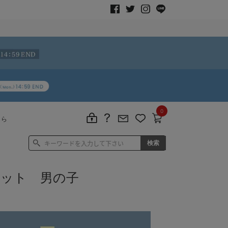
0
ちら
マット 男の子