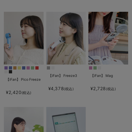
【iFan】 Freeze3
【iFan】 Mag
【iFan】 Pico Freeze
¥4,378
¥2,728
(税込)
(税込)
¥2,420
(税込)