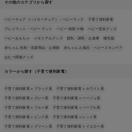
その他のカテゴリから探す
ベビーチェア（ハイローチェア）・ベビーラック
子育て便利家電
プレイマット・ベビー マット
ベビー 雑貨 小物
ベビー安全グッズ
ベビーおもちゃ
メモリアルグッズ
授乳・調乳・お食事
哺乳瓶
赤ちゃん 洗剤・洗濯用品・お掃除
赤ちゃん お風呂・ベビースキンケア
おむつ関連グッズ
カラーから探す（子育て便利家電）
子育て便利家電
×
ブラック系
子育て便利家電
×
ホワイト系
子育て便利家電
×
グレー系
子育て便利家電
×
ベージュ系
子育て便利家電
×
ブルー系
子育て便利家電
×
パープル系
子育て便利家電
×
ピンク系
子育て便利家電
×
レッド系
子育て便利家電
×
グリーン系
子育て便利家電
×
イエロー系