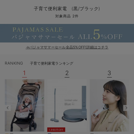
コンビ肌着・新生児/ベビー肌着
ベビー ワンピース
ベビー袴
ベビー ブランケット・タオルケット
子育て便利家電
抱っこ紐
夏のお役立ちベビーウェア
【アウトレット】トップス・授乳トップス
透け防止
再入荷｜アウター
トップス
【37周年祭セール】4
【〜10℃】3月中旬
涼しくて可愛い「ワン
デニム
きれいめトップス派
マタニティインナー
【オフィスカジュアル
パンツタイプ
【フォーマル】ボトム
【ベビー】半袖
2WAYオール
Aライン ・フレアワ
〜5,000円（税込）
綿混素材
赤ちゃんへ使うもの
【冬のあったか特集】
子育て便利家電 (黒/ブラック)
ツーウェイオール・2WAYオール（新生児）
ベビー パンツ
おくるみ（新生児）
プレイマット・ベビー マット
ベビーケープ
シンカーパイル特集
【アウトレット】ボトムス
見えてもカワイイ
パンツ
レギンス
きれいめスカート派
ベビー
【フォーマル】トップ
【ベビー】グッズ
コンビ肌着
Iライン ・タイトシ
〜10,000円（税込）
腹巻・ひざ上パンツ
産後に使うグッズ
【冬のあったか特集】
対象商品 2件
ベビー ブルマ
ベビー 雑貨 小物
ベビーの動物なりきり特集
【アウトレット】パジャマ
コットン素材
スカート
オフィス
きれいめ美脚パンツ派
短肌着
快適ウェア10%OFF
ジャンパースカート/
10,001円（税込）〜
保温&リカバリー
【冬のあったか特集】
ベビー スカート
ベビー安全グッズ
ベビー 夏のお役立ちグッズ特集
【アウトレット】インナー
冷房対策
パジャマ
ツィード派
セット
ワーク・オフィス
女の子におススメのギ
レギンス・タイツ
→パジャマサマーセール全品5%OFF!詳細はコチラ
ベビートップス
ベビーおもちゃ
【素材別】ベビーロンパース特集
【アウトレット】ベビー
接触冷感素材
インナー
MAX55%OFF ブラッ
王道シンプル派
カジュアル
男の子におススメのギ
カップ付きインナー
RANKING
子育て便利家電ランキング
ベビー アウター
メモリアルグッズ
袴ロンパース特集
Tシャツブラ
雑貨
セットアップ派
フォーマル / オケー
定番ギフト
あったか度◎
1
2
3
ベビー セットアップ
授乳・調乳・お食事
ブラトップ
ベビー
あったかアイテム｜ベ
もらって嬉しいギフト
裏起毛素材
スタイ・よだれかけ（新生児・ベビー）
哺乳瓶
親子セット
かわいくておもしろい
ベビー帽子（新生児・乳児）
赤ちゃん 洗剤・洗濯用品・お掃除
快適機能ウェア特集 トップス
何枚あっても嬉しいア
新生児スリーパー・ベビーパジャマ
赤ちゃん お風呂・ベビースキンケア
快適機能ウェア特集 ボトムス
長く使えるアイテム
おむつ関連グッズ
快適機能ウェア特集 パジャマ
ベビーシューズ・ファーストシューズ・ベビー靴下
お部屋映えアイテム
1,990円OFF