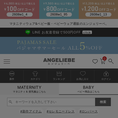
2026/NewArrival
送料495円(一部地域を除く) 7,700円以上で送料無料
マタニティウェア&ベビー服・ベビーウェア通販のエンジェリーベ。
LINE お友達登録で500円OFF
click
0
新作
カテゴリ
ランキング
お気に入り
ログイン
MATERNITY
BABY
戻る
戻る
戻る
戻る
戻る
戻る
戻る
戻る
戻る
戻る
戻る
戻る
戻る
戻る
戻る
戻る
戻る
戻る
戻る
戻る
戻る
戻る
戻る
戻る
戻る
戻る
戻る
戻る
戻る
戻る
戻る
カートに入れる
マタニティ & 授乳服はこちら
ベビー用品はこちら
新生児服全て
ベビー服全て
シーズンアイテム全て
ベビー・新生児 寝具全て
ベビー 雑貨全て
お出かけグッズ全て
ベビー｜季節の特集全て
アウトレット全て
特集全て
再入荷全て
送料無料アイテム全て
ブラキャミ おまとめ
【37周年祭セール】
気温差別オススメアイ
マタニティウェア お
こだわりの履き心地！
出産準備応援割全て
春のマタニティワンピ
Gift Selection 
冬の冷え対策インナー
入院準備の持ち物チェ
冬のあったか特集全て
閉じる
出産準備
ロンパース・カバーオール
甚平・浴衣
ベビーベッド・布団 （ベビー・新生児）
ベビーカー
猛暑からベビーを守るひんやりグッズ
【アウトレット】ワンピース
抗菌防臭加工
再入荷｜インナー
ベビーチェア（ハイローチェア）・ベビーラック
ワンピース
【37周年祭セール】2
【15℃】3月下旬～
動きやすく着回しでき
強撚スムース(コスパ
【おまとめ割】パジャ
カジュアル
ジャケット派
マタニティパジャマ
【オフィスカジュアル
レギンスタイプ
【フォーマル】ワンピ
【ベビー】長袖
ハンカチ
快適ウェア10%OFF
セットアップ・ レイ
〜3,000円（税込）
薄くてあったか
入院してすぐ使うグッ
【冬のあったか特集】
#新作アイテム
#セレモニードレス
#ロンパース