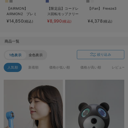
ベビー リュック
erbaviva（エルバビーバ）
【AIRMON】
【限定品】コードレ
【iFan】 Freeze3
AIRMON2 プレミ
ス回転モップクリー
ベビー 小物
安心の日本製。先輩ママが買ってよかった！本当に必要な出産準備品
アム
ナーNeo+
¥14,850
¥8,990
¥4,378
(税込)
(税込)
(税込)
ハレの日に着るANGELIEBEのセレモニー
買って正解！高評価レビューアイテム
商品一覧
冬に可愛いニットがお得！
絞り込み
1色表示
全色表示
親子コーデ｜ママとベビーにおすすめ！
人気順
新着順
価格が低い順
価格が高い順
レビュー
便利な育児家電
Gift Selection 出産祝い
ロンパースはいつからいつまで使う？選ぶポイントも解説！
保育園・入園準備特集
ファルスカ