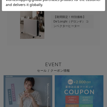
【期間限定！特別価格】
De'Longhi（デロンギ） コ
ンベクターヒーター
EVENT
セール / クーポン情報