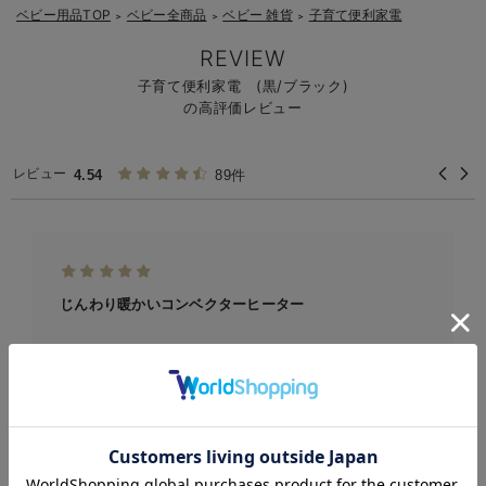
ベビー用品TOP
ベビー全商品
ベビー 雑貨
子育て便利家電
＞
＞
＞
REVIEW
子育て便利家電 (黒/ブラック)
の高評価レビュー
レビュー
4.54
89件
じんわり暖かいコンベクターヒーター
オイルヒーターを検討していましたが、家電量販店でコンベ
クターヒーターを見つけて悩...
お気に入り商品を確認する
ご購入者様
2024-12-28