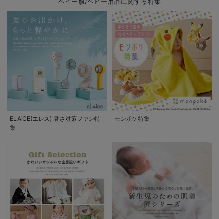
ベビー服/ベビー用品に関する特集
ELAiCE(エレス) 暑さ対策ファン特
モンポケ特集
集